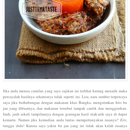
Jika anda merasa camilan yang saya sajikan ini terlihat kurang menarik maka
percayalah hasilnya seharusnya tidak seperti ini. Lisa, nara sumber terpercaya
saya jika berhubungan dengan makanan khas Bangka, mengirimkan foto bu
jan yang dibuatnya, dan makanan tersebut tampak cantik dan menggiurkan.
Jauh, jauh sekali tampilannya dengan gorengan hasil utak-atik saya di dapur
kemarin. Namun jika kemudian anda lantas mempertanyakan rasanya?
Eits
,
tunggu dulu! Karena saya yakin bu jan yang ini tidak akan kalah rasanya