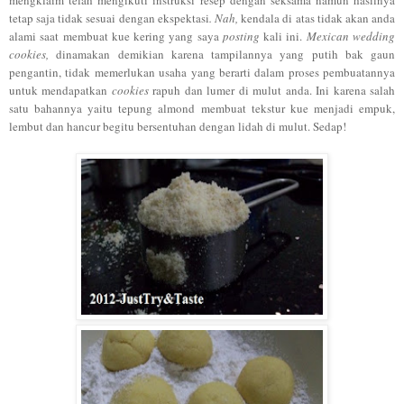
tetap saja tidak sesuai dengan ekspektasi
. Nah,
kendala di atas tidak akan anda
alami saat membuat kue kering yang saya
posting
kali ini.
Mexican wedding
cookies,
dinamakan demikian karena tampilannya yang putih bak gaun
pengantin, tidak memerlukan usaha yang berarti dalam proses pembuatannya
untuk mendapatkan
cookies
rapuh dan lumer di mulut anda. Ini karena salah
satu bahannya yaitu tepung almond membuat tekstur kue menjadi empuk,
lembut dan hancur begitu bersentuhan dengan lidah di mulut. Sedap!