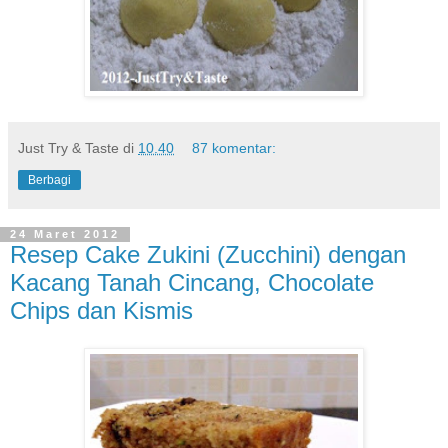
Just Try & Taste
di
10.40
87 komentar:
Berbagi
24 Maret 2012
Resep Cake Zukini (Zucchini) dengan
Kacang Tanah Cincang, Chocolate
Chips dan Kismis