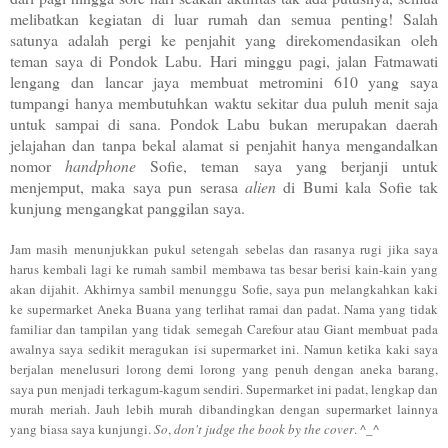
melibatkan kegiatan di luar rumah dan semua penting! Salah
satunya adalah pergi ke penjahit yang direkomendasikan oleh
teman saya di Pondok Labu. Hari minggu pagi, jalan Fatmawati
lengang dan lancar jaya membuat metromini 610 yang saya
tumpangi hanya membutuhkan waktu sekitar dua puluh menit saja
untuk sampai di sana. Pondok Labu bukan merupakan daerah
jelajahan dan tanpa bekal alamat si penjahit hanya mengandalkan
nomor
handphone
Sofie, teman saya yang berjanji untuk
menjemput, maka saya pun serasa
alien
di Bumi kala Sofie tak
kunjung mengangkat panggilan saya.
Jam masih menunjukkan pukul setengah sebelas dan rasanya rugi jika saya
harus kembali lagi ke rumah sambil membawa tas besar berisi kain-kain yang
akan dijahit. Akhirnya sambil menunggu Sofie, saya pun melangkahkan kaki
ke supermarket Aneka Buana yang terlihat ramai dan padat.
Nama yang tidak
familiar dan tampilan yang tidak semegah Carefour atau Giant membuat pada
a
walnya saya sedikit meragukan isi supermarket ini. Namun ketika kaki saya
berjalan menelusuri lorong demi lorong yang penuh dengan aneka barang,
saya pun menjadi terkagum-kagum sendiri. Supermarket ini padat, lengkap dan
murah meriah. Jauh lebih murah dibandingkan dengan supermarket lainnya
yang biasa saya kunjungi.
So
,
don't judge the book by the cover
. ^_^