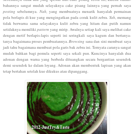
bahannya sangat mudah selayaknya cake pisang lainnya yang pernah saya
posting
sebelumnya.
Nah,
yang membuatnya menarik hanyalah permainan
pola berlapis di kue yang mengingatkan pada corak kulit zebra.
Yah
, memang
tidak berwarna sama selayaknya kulit zebra yang hitam dan putih namun
setidaknya memiliki
pattern
yang mirip. Awalnya setiap kali saya melihat cake
dengan motif berlapis-lapis seperti ini seringkali saya kagum dan bertanya-
tanya bagaimana proses pembuatannya.
Browsing
sana dan sini membuat saya
jadi tahu bagaimana membuat pola garis bak zebra ini. Ternyata caranya sangat
mudah bahkan bagi pemula seperti saya sekali pun. Kuncinya hanyalah dua
adonan dengan warna yang berbeda dituangkan secara bergantian sesendok
demi sesendok ke dalam loyang. Adonan akan membentuk lapisan yang akan
tetap bertahan setelah kue dikukus atau dipanggang.