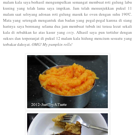
malam kala saya berhasil mengumpulkan semangat membuat roti gulung labu
kuning yang telah lama saya impikan. Jam telah menunjukkan pukul 11
malam saat seloyang adonan roti gulung masuk ke oven dengan suhu 190'C.
Mata yang setengah mengantuk dan badan yang pegal-pegal karena di siang
harinya saya berenang selama dua jam membuat tubuh ini terasa lezat sekali
kala di rebahkan ke atas kasur yang
cozy
. Alhasil saya pun tertidur dengan
sukses dan terperanjat di pukul 12 malam kala hidung mencium sesuatu yang
terbakar dahsyat.
OMG! My pumpkin rolls!