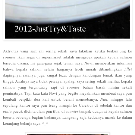
Aktivitas yang saat ini sering sekali saya lakukan ketika berkunjung ke
counter
ikan segar di supermarket adalah mengecek apakah kepala salmon
tersedia disana. Ini gara-gara sejak teman saya Novi, memberikan informasi
bahwa kepala salmon selain harganya lebih murah dibandingkan
fillet
dagingnya, rasanya juga sangat lezat dengan kandungan lemak ikan yang
tinggi. Awalnya saya tidak percaya, apalagi saya sering sekali melihat kepala
salmon yang ter-
packing
rapi di
counter
bahan basah minim sekali
peminatnya. Tapi kata-kata Novi yang begitu meyakinkan membuat saya pun
kembali berpikir dua kali untuk berani mencobanya.
Nah
, minggu lalu
sepulang kantor saya pun iseng mampir ke Carefour di sebelah kantor dan
olala
pucuk dicinta ulam pun tiba, di
counter
tampak dua
pack
kepala salmon
beserta beberapa bagian badannya. Langsung saja keduanya masuk ke dalam
keranjang belanja saya. ^_^