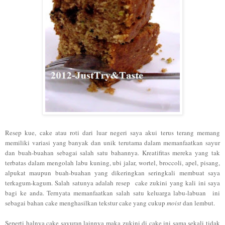
Resep kue, cake atau roti dari luar negeri saya akui terus terang memang
memiliki variasi yang banyak dan unik terutama dalam memanfaatkan sayur
dan buah-buahan sebagai salah satu bahannya. Kreatifitas mereka yang tak
terbatas dalam mengolah labu kuning, ubi jalar, wortel, broccoli, apel, pisang,
alpukat maupun buah-buahan yang dikeringkan seringkali membuat saya
terkagum-kagum. Salah satunya adalah resep cake zukini yang kali ini saya
bagi ke anda. Ternyata memanfaatkan salah satu keluarga labu-labuan ini
sebagai bahan cake menghasilkan tekstur cake yang cukup
moist
dan lembut.
Seperti ha
lnya
cake sayuran lainnya maka zukini di cake ini sama sekali tidak