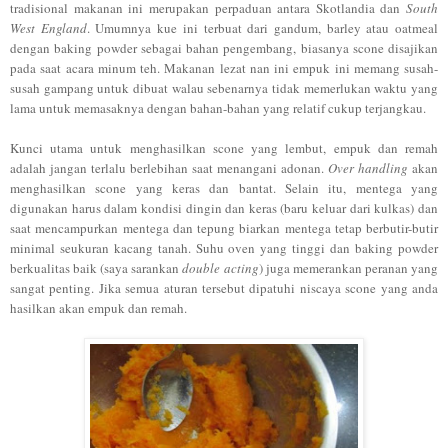
tradisional makanan ini merupakan perpaduan antara Skotlandia dan
South
West England
. Umumnya kue ini terbuat dari gandum, barley atau oatmeal
dengan baking powder sebagai bahan pengembang, biasanya scone disajikan
pada saat acara minum teh. Makanan lezat nan ini empuk ini memang susah-
susah gampang untuk dibuat walau sebenarnya tidak memerlukan waktu yang
lama untuk memasaknya dengan bahan-bahan yang relatif cukup terjangkau.
Kunci utama untuk menghasilkan scone yang lembut, empuk dan remah
adalah jangan terlalu berlebihan saat menangani adonan.
Over handling
akan
menghasilkan scone yang keras dan bantat. Selain itu, mentega yang
digunakan harus dalam kondisi dingin dan keras (baru keluar dari kulkas) dan
saat mencampurkan mentega dan tepung biarkan mentega tetap berbutir-butir
minimal seukuran kacang tanah. Suhu oven yang tinggi dan baking powder
berkualitas baik (saya sarankan
double acting
) juga memerankan peranan yang
sangat penting. Jika semua aturan tersebut dipatuhi niscaya scone yang anda
hasilkan akan empuk dan remah.