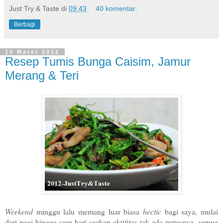
Just Try & Taste
di
09.43
40 komentar:
Berbagi
14 Maret 2012
Resep Tumis Bunga Caisim, Jamur
Merang & Teri
Weekend
minggu lalu memang luar biasa
hectic
bagi saya, mulai
dari pagi hingga sore hari seakan aktifitas tak ada putusnya, semua