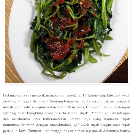
Pertama kali saya merasakan makanan ini sekitar 15 tahun yang lalu saat awal-
awal saya tinggal di Jakarta. Seorang teman mengajak saya untuk menginap di
rumah salah satu sepupunya dan saat makan siang tiba kami disuguhi dengan
sepiring besar kangkung rebus beserta sambal rujak. Pertama kali mendengar
dan melihatnya saya terheran-heran, setahu saya yang namanya rujak
umumnya disantap dengan buah-buahan,
yah okeh
rujak cingur atau rujak
petis a la Jawa Timuran juga menggunakan bahan sayuran di dalamnya hanya