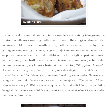
Beberapa
waktu
yang lalu seorang
teman membawa sekantung tahu goreng
ke
kantor
, tampilannya
memang
sedikit
lebih besar dibandingkan dengan tahu
umumnya. Dalam kondisi masih panas,
kulit
nya
yang
terlihat
cri
spy
dan
garing memang menggoda iman, langsung saja kami semua menyerbu
ketika si
empunya memberikan komando s
ilahkan dicipi. Gigitan pertama
semua
terdiam, kunyahan berikutnya beberapa teman
langsung menyamb
ar gelas
minum se
mentara yang lainnya berteriak dan melotot,
"Gila, pedes banget!"
.
Ah ternyata tahu goreng dengan isi sayuran
da
n daging ini adalah tahu isi
spesial bernama Hot Jeletot
yang memang kondang super ped
as.
Tema
n saya
yang membawa tahu
hanya cengar-cengir dan menjawab,
"Emang enak
! S
iap-
siap sakit perut ya"
. Walau pedas tetap saja
tahu
ludes di lahap, dengan bibir
bengkak dan merah
ser
ta li
dah yang mati rasa, saya akui tahu isi super pedas
ini memang lezat.
^_^