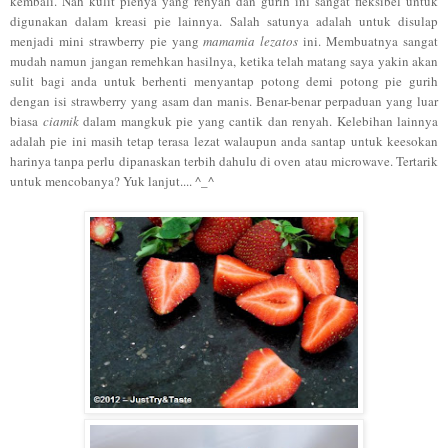
kembali
.
Nah kulit pienya
yang ren
yah dan gur
ih ini sangat fleksib
el untuk
digunakan dala
m kreasi
pie lainn
ya
. Salah
satunya
ad
alah untuk
disulap
menjadi
mini strawberry pie yang
ma
ma
mia lezatos
ini. Membuat
nya sangat
mudah
namun ja
ngan remehkan hasiln
ya, ketika
telah matang saya yakin
akan
sulit bagi anda untuk berhenti menyantap potong
demi potong pie gurih
dengan isi strawberry yang asam dan manis
. Benar
-bena
r perpaduan yang luar
biasa
ciamik
da
lam mangkuk pie
yang cantik dan ren
yah.
Kelebihan lainnya
adalah pie ini masih tetap terasa lezat walaupun anda santap untuk k
eesokan
harinya tanpa perlu dipanaskan
ter
bih dahulu di oven atau microwa
ve.
Tertari
k
untuk mencobanya? Yuk lanjut
.... ^_^