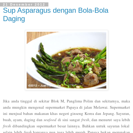
21 Desember 2012
Sup Asparagus dengan Bola-Bola
Daging
Jika and
a tinggal di se
kitar Blok M
,
Pangl
ima Polim dan sekitarnya, maka
anda
mungkin mengena
l su
permarket Papaya di
jalan Melawai. Supermarket
ini menjual bahan makanan
khas negeri ginseng Korea
dan Jepa
ng.
Say
uran
,
buah
,
ayam, daging dan
seafood
di sini sangat
fresh
, dan menurut saya lebih
fresh
dibandingkan supermarket besar lainnya.
Bahkan untuk sayuran lokal
selain
l
ebih
fresh
harganya pun juga lebih murah.
Papaya bukan merupa
kan