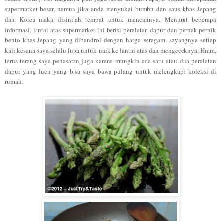
supermarke
t besar, namun jika anda
menyukai bumbu dan saus khas Jepan
g
dan Korea maka disinilah tempa
t untuk mencarinya.
Menurut beberapa
informasi
, lantai atas supermarket ini
berisi peralatan
dapur dan pernak-pernik
bento khas Jepang
yang diban
drol dengan harga seragam
, sayangnya set
iap
kali kesa
na saya selalu lupa untuk naik ke lantai atas dan mengeceknya. Hmm,
t
erus terang saya penasaran
juga karena
mungkin ada satu a
tau dua peralatan
dapur yang
lucu yang bisa saya bawa pulang
untuk
melengkapi koleksi di
rumah.