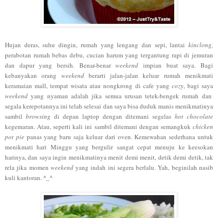
Hujan
deras, suhu dingin, rumah yang lengang
dan sepi, lanta
i
k
inclong,
perabot
an rumah bebas debu,
cucian harum yang tergantung rapi
di jemuran
dan dapur yang bersih. Benar-benar
wee
kend
impian
buat saya. B
agi
kebanyakan orang
weekend
ber
arti jalan-jalan keluar rumah menikmati
keramaian mall, tempat wisata atau n
ongkrong di cafe yang
cozy
, ba
gi saya
weekend
yang
nyaman
adalah
jika semua urusan tetek
-
bengek rumah dan
segala kerepotannya ini telah sel
esai dan saya bisa duduk manis menikmati
nya
sambil
browsing
di de
pan laptop
de
ngan
ditemani segelas
h
ot chocolate
kegemaran
. Atau, seperti kali i
ni sambil di
temani dengan semangkuk
chicken
pot pie
panas yang baru saja keluar dari o
ven.
Kemewahan sederhana untuk
menikmati
hari Minggu yang bergulir sangat cepat menuju ke
keesokan
harinya
,
dan saya
ingin menikmati
nya menit demi menit, detik demi detik, tak
rela jika momen
weekend
yang indah ini segera berlalu.
Yah,
beginilah nasi
b
kuli kantoran. ^_
^