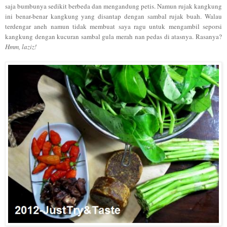
saja bumbunya sedikit berbeda dan mengandung petis. Namun rujak kangkung
ini benar-benar kangkung yang disantap dengan sambal rujak buah. Walau
terdengar aneh namun tidak membuat saya ragu untuk mengambil seporsi
kangkung dengan kucuran sambal gula merah nan pedas di atasnya. Rasanya?
Hmm, laziz!