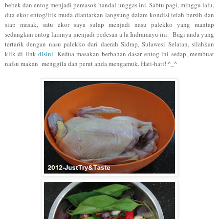
bebek dan entog menjadi pemasok handal unggas ini. Sabtu pagi, minggu lalu,
dua ekor entog/itik muda diantarkan langsung dalam kondisi telah bersih dan
siap masak, satu ekor saya sulap menjadi nasu palekko yang mantap
sedangkan entog lainnya menjadi pedesan a la Indramayu ini. Bagi anda yang
tertarik dengan nasu palekko dari daerah Sidrap, Sulawesi
Selatan
, silahkan
klik di link
dis
ini.
Kedua masakan berbahan dasar entog ini sedap, membuat
nafsu makan menggila dan perut anda mengamuk. Hati-hati! ^_^