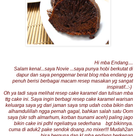
Hi mba Endang....
Salam kenal...saya Novie ...saya punya hobi berkutat di
dapur dan saya penggemar berat blog mba endang yg
penuh berisi berbagai macam resep masakan yg sangat
inspiratif..:-)
Oh ya tadi saya melihat resep cake karamel dan tulisan mba
ttg cake ini. Saya ingin berbagi resep cake karamel warisan
keluarga saya yg dari jaman saya smp udah coba bikin dan
alhamdulillah ngga pernah gagal, bahkan salah satu Oom
saya (skr sdh almarhum, korban tsunami aceh) paling jago
bikin cake ini pdhl ngeliatnya sederhana bgt bikinnya.
cuma di aduk2 pake sendok doang..no mixer!!! Mudah2an
bisa berguna dan kl mba endang berkenan