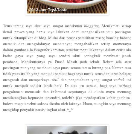
Terus terang saya akui saya sangat menikmati
blogging
. Menikmati setiap
detail proses yang harus saya lakukan demi menghasilkan satu postingan
untuk ditampilkan di blog. Mulai dari proses pemilihan resep;
hunting
bahan;
meracik dan mengolahnya; menatanya; mengabadikan setiap momennya
dalam gambar a la fotografer karbitan, terakhir menuliskannya dalam cerita ala
kadar gaya saya yang saya sendiri akui seringkali membuat jenuh
pembaca. Menikmatinya ya. Puas? Masih jauh sekali. Belum ada satu
postingan pun yang membuat saya puas, semua terasa kurang pas. Namun rasa
tidak puas itulah yang menjadi pemicu bagi saya untuk terus dan terus belajar,
mengasah dan memperkaya
skill
dan pengetahuan yang sangat
cethek
ini
untuk menjadi sedikit lebih baik. Di atas itu semua, bagi saya berbagi
pengalaman memasak dan informasi seputarnya di dunia maya memang
mendatangkan kepuasan tersendiri, terlebih jika mendapatkan kabar gembira
bahwa resep tersebut sukses dicoba oleh lainnya. Hmm, mungkin saya memang
mengidap penyakit narsis tingkat akut. ^_^