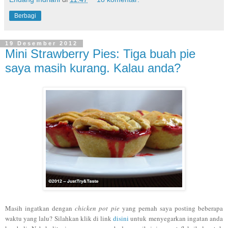
Berbagi
19 Desember 2012
Mini Strawberry Pies: Tiga buah pie
saya masih kurang. Kalau anda?
M
asih ingatkan dengan
chicken pot pie
yang
pernah
saya posting beberapa
waktu yang lalu? Silahkan klik di link
disini
untuk menyegarkan ingatan anda