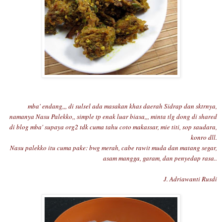
mba' endang,,, di sulsel ada masakan khas daerah Sidrap dan sktrnya,
namanya Nasu Palekko,, simple tp enak luar biasa,,, minta tlg dong di shared
di blog mba' supaya org2 tdk cuma tahu coto makassar, mie titi, sop saudara,
konro dll
.
Nasu palekko itu cuma pake: bwg merah, cabe rawit muda dan matang segar,
asam mangga, garam, dan penyedap rasa..
J. Adri
awanti Ru
sdi