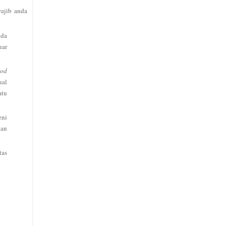
wajib anda
nda
uar
ood
ual
atu
eni
kan
tas