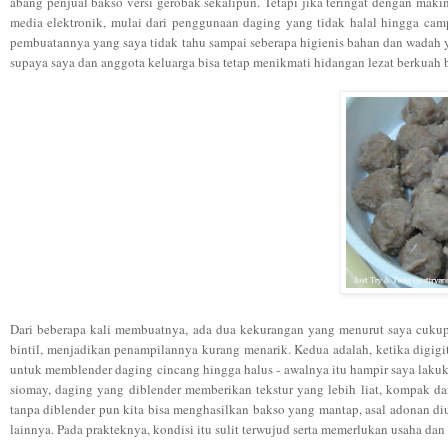
abang penjual bakso versi gerobak sekalipun. Tetapi jika teringat dengan mak
media elektronik, mulai dari penggunaan daging yang tidak halal hingga ca
pembuatannya yang saya tidak tahu sampai seberapa higienis bahan dan wadah 
supaya saya dan anggota keluarga bisa tetap menikmati hidangan lezat berkuah b
Dari beberapa kali membuatnya, ada dua kekurangan yang menurut saya cukup
bintil, menjadikan penampilannya kurang menarik. Kedua adalah, ketika digig
untuk memblender daging cincang hingga halus - awalnya itu hampir saya laku
siomay, daging yang diblender memberikan tekstur yang lebih liat, kompak d
tanpa diblender pun kita bisa menghasilkan bakso yang mantap, asal adonan d
lainnya. Pada prakteknya, kondisi itu sulit terwujud serta memerlukan usaha dan 