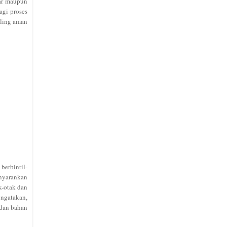
bar maupun
agi proses
aling aman
berbintil-
enyarankan
k-otak dan
engatakan,
 dan bahan