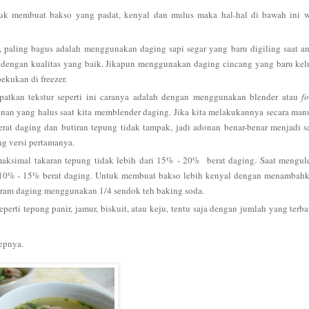
ntuk membuat bakso yang padat, kenyal dan mulus maka hal-hal di bawah ini 
 paling bagus adalah menggunakan daging sapi segar yang baru digiling saat a
 dengan kualitas yang baik. Jikapun menggunakan daging cincang yang baru kel
ekukan di freezer.
patkan tekstur seperti ini caranya adalah dengan menggunakan blender atau
f
n yang halus saat kita memblender daging. Jika kita melakukannya secara man
rat daging dan butiran tepung tidak tampak, jadi adonan benar-benar menjadi s
ng versi pertamanya.
aksimal takaran tepung tidak lebih dari 15% - 20% berat daging. Saat mengul
h 10% - 15% berat daging. Untuk membuat bakso lebih kenyal dengan menambah
0 gram daging menggunakan 1/4 sendok teh baking soda.
perti tepung panir, jamur, biskuit, atau keju, tentu saja dengan jumlah yang terba
epnya.