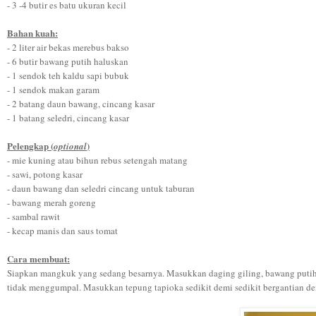
- 3 -4 butir es batu ukuran kecil
Bahan kuah:
- 2 liter air bekas merebus bakso
- 6 butir bawang putih haluskan
- 1 sendok teh kaldu sapi bubuk
- 1 sendok makan garam
- 2 batang daun bawang, cincang kasar
- 1 batang seledri, cincang kasar
Pelengkap (
)
optional
- mie kuning atau bihun rebus setengah matang
- sawi, potong kasar
- daun bawang dan seledri cincang untuk taburan
- bawang merah goreng
- sambal rawit
- kecap manis dan saus tomat
Cara membuat:
Siapkan mangkuk yang sedang besarnya. Masukkan daging giling, bawang putih 
tidak menggumpal. Masukkan tepung tapioka sedikit demi sedikit bergantian de