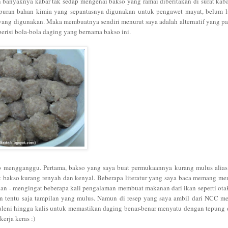
in banyaknya kabar tak sedap mengenai bakso yang ramai diberitakan di surat ka
mpuran bahan kimia yang sepantasnya digunakan untuk pengawet mayat, belum l
yang digunakan. Maka membuatnya sendiri menurut saya adalah alternatif yang p
erisi bola-bola daging yang bernama bakso ini.
 mengganggu. Pertama, bakso yang saya buat permukaannya kurang mulus alias 
it bakso kurang renyah dan kenyal. Beberapa literatur yang saya baca memang m
kan - mengingat beberapa kali pengalaman membuat makanan dari ikan seperti ota
an tentu saja tampilan yang mulus. Namun di resep yang saya ambil dari NCC m
iuleni hingga kalis untuk memastikan daging benar-benar menyatu dengan tepung
kerja keras :)