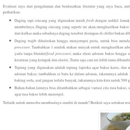
Evaluasi saya dari pengalaman dan berdasarkan literatur yang saya baca, u
perhatikan:
Daging sapi cincang yang digunakan masih
fresh
dengan sedikit lemak,
membelinya. Daging cincang yang seperti ini akan menghasilkan bakso
dari kulkas maka sebaiknya daging tersebut disimpan di chiller bukan dib
Daging wajib dihaluskan hingga menyerupai pasta, untuk bisa menda
processor
. Tambahkan 1 sendok makan minyak untuk menghasilkan adona
yaitu tanpa blender/
food processor
, maka uleni adonan bakso hingga se
kesatuan yang kompak dan elastis. Tentu saja cara ini lebih lama dibandi
Tepung yang digunakan adalah tepung tapioka agar bakso keras, dan m
adonan bakso, tambahkan es batu ke dalam adonan, takarannya adala
baking soda, asal jangan terlalu banyak, takarannya kira-kira untuk 50
Bahan-bahan lainnya bisa ditambahkan sebagai variasi cita rasa bakso, se
agar rasa bakso lebih menonjol.
Tertarik untuk mencoba membuatnya sendiri di rumah? Berikut saya sertakan res