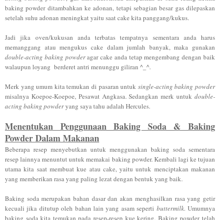
baking powder ditambahkan ke adonan, tetapi sebagian besar gas dilepaskan
setelah suhu adonan meningkat yaitu saat cake kita panggang/kukus.
Jadi jika oven/kukusan anda terbatas tempatnya sementara anda harus
memanggang atau mengukus cake dalam jumlah banyak, maka gunakan
double-acting baking powder
agar cake anda tetap mengembang dengan baik
walaupun loyang berderet antri menunggu giliran ^_^.
Merk yang umum kita temukan di pasaran untuk
single-acting baking powder
misalnya Koepoe-Koepoe, Pesawat Angkasa. Sedangkan merk untuk
double-
acting baking powder
yang saya tahu adalah Hercules.
Menentukan Penggunaan Baking Soda & Baking
Powder Dalam Makanan
Beberapa resep menyebutkan untuk menggunakan baking soda sementara
resep lainnya menuntut untuk memakai baking powder. Kembali lagi ke tujuan
utama kita saat membuat kue atau cake, yaitu untuk menciptakan makanan
yang memberikan rasa yang paling lezat dengan bentuk yang baik.
Baking soda merupakan bahan dasar dan akan menghasilkan rasa yang getir
kecuali jika ditutup oleh bahan lain yang asam seperti
buttermilk.
Umumnya
baking soda kita temukan pada resep-resep kue kering. Baking powder telah