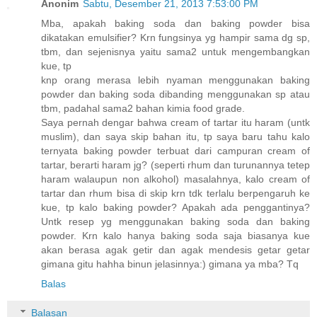
Anonim
Sabtu, Desember 21, 2013 7:53:00 PM
Mba, apakah baking soda dan baking powder bisa
dikatakan emulsifier? Krn fungsinya yg hampir sama dg sp,
tbm, dan sejenisnya yaitu sama2 untuk mengembangkan
kue, tp
knp orang merasa lebih nyaman menggunakan baking
powder dan baking soda dibanding menggunakan sp atau
tbm, padahal sama2 bahan kimia food grade.
Saya pernah dengar bahwa cream of tartar itu haram (untk
muslim), dan saya skip bahan itu, tp saya baru tahu kalo
ternyata baking powder terbuat dari campuran cream of
tartar, berarti haram jg? (seperti rhum dan turunannya tetep
haram walaupun non alkohol) masalahnya, kalo cream of
tartar dan rhum bisa di skip krn tdk terlalu berpengaruh ke
kue, tp kalo baking powder? Apakah ada penggantinya?
Untk resep yg menggunakan baking soda dan baking
powder. Krn kalo hanya baking soda saja biasanya kue
akan berasa agak getir dan agak mendesis getar getar
gimana gitu hahha binun jelasinnya:) gimana ya mba? Tq
Balas
Balasan