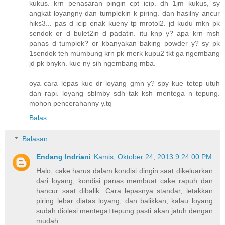
kukus. krn penasaran pingin cpt icip. dh 1jm kukus, sy
angkat loyangny dan tumplekin k piring. dan hasilny ancur
hiks3... pas d icip enak kueny tp mrotol2. jd kudu mkn pk
sendok or d bulet2in d padatin. itu knp y? apa krn msh
panas d tumplek? or kbanyakan baking powder y? sy pk
1sendok teh mumbung krn pk merk kupu2 tkt ga ngembang
jd pk bnykn. kue ny sih ngembang mba.
oya cara lepas kue dr loyang gmn y? spy kue tetep utuh
dan rapi. loyang sblmby sdh tak ksh mentega n tepung.
mohon pencerahanny y.tq
Balas
Balasan
Endang Indriani
Kamis, Oktober 24, 2013 9:24:00 PM
Halo, cake harus dalam kondisi dingin saat dikeluarkan
dari loyang, kondisi panas membuat cake rapuh dan
hancur saat dibalik. Cara lepasnya standar, letakkan
piring lebar diatas loyang, dan balikkan, kalau loyang
sudah diolesi mentega+tepung pasti akan jatuh dengan
mudah.