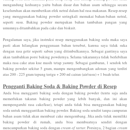
mengandung keduanya yaitu bahan dasar dan bahan asam sehingga secara
keseluruhan akan memberikan efek netral dalam hal rasa makanan. Resep-resep
yang menggunakan baking powder seringkali memakai bahan-bahan netral,
seperti susu. Baking powder merupakan bahan tambahan pangan yang
umumnya ditambahkan pada cake dan biskuit.
Pengalaman saya, jika instruksi resep menggunakan baking soda maka saya
pasti akan hilangkan penggunaan bahan tersebut, karena saya tidak suka
dengan rasa getir seperti sabun yang ditimbulkannya. Sebagai gantinya saya
akan tambahkan porsi baking powdernya. Selama takarannya tidak berlebihan
maka rasa cake atau kue masih tetap
yummy
. Sebagai gambaran, 1 sendok teh
baking powder sekitar 5 gram, mampu mengembangkan adonan yang terdiri
atas 200 - 225 gram tepung terigu + 200 ml cairan (air/susu) + 1 buah telur.
Pengganti Baking Soda & Baking Powder di Resep
Anda bisa mengganti baking soda dengan baking powder (tentu saja anda
memerlukan takaran baking powder yang lebih banyak, dan ini akan
mempengaruhi rasa cake/kue), tetapi anda tidak bisa menggunakan baking
soda untuk menggantikan baking powder. Baking soda sendiri tanpa campuran
bahan asam tidak akan membuat cake mengembang. Jika anda tidak memiliki
baking powder di rumah, anda bisa membuatnya sendiri dengan
mencampurkan baking soda dengan
cream of tartar
. Porsinya, 2 bagian
cream