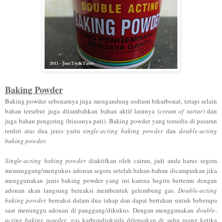
Baking Powder
Baking powder sebenarnya juga mengandung sodium bikarbonat, tetapi selain
bahan tersebut juga ditambahkan bahan aktif lainnya (
cream of tartar
) dan
juga bahan pengering (biasanya pati). Baking powder yang tersedia di pasaran
terdiri atas dua jenis yaitu
single-acting baking powder
dan
double-acting
baking powder.
Single-acting baking powder
diaktifkan oleh cairan, jadi anda harus segera
memanggang/mengukus adonan segera setelah bahan-bahan dicampurkan jika
menggunakan jenis baking powder yang ini karena begitu bertemu dengan
adonan akan langsung bereaksi membentuk gelembung gas.
Double-acting
baking powder
bereaksi dalam dua tahap dan dapat bertahan untuk beberapa
saat menunggu adonan di panggang/dikukus. Dengan menggunakan
double-
acting baking powder
, gas karbondioksida dilepaskan di suhu ruang ketika