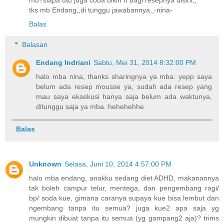
tks mb Endang,,di tunggu jawabannya,,-nina-
Balas
Balasan
Endang Indriani
Sabtu, Mei 31, 2014 8:32:00 PM
halo mba nina, thanks sharingnya ya mba. yepp saya
belum ada resep mousse ya, sudah ada resep yang
mau saya eksekusi hanya saja belum ada waktunya,
ditunggu saja ya mba. hehehehhe
Balas
Unknown
Selasa, Juni 10, 2014 4:57:00 PM
halo mba endang, anakku sedang diet ADHD, makanannya
tak boleh campur telur, mentega, dan pengembang ragi/
bp/ soda kue, gimana caranya supaya kue bisa lembut dan
ngembang tanpa itu semua? juga kue2 apa saja yg
mungkin dibuat tanpa itu semua (yg gampang2 aja)? trims