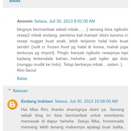
Balas
Anonim
Selasa, Juli 30, 2013 8:02:00 AM
blognya bermanfaat sekali mbak..... :) senang bisa ngikutin
resep2 mbak endang. pertama kali mampir disini karena cr
resep nugget buat anak, lebih terjamin halal kalo buat
sendiri (sulit cr frozen food yg halal di korea, mahal juga
tentunya yg import). Pingin banyak ngikutin resepnya tapi
kadang terkendala bahan...hehehe....jadi ngiler aja dulu
(nunggu mudik ke Indo). Tetap berkarya mbak....salam :)
Rini-Seoul
Balas
Balasan
Endang Indriani
Selasa, Juli 30, 2013 10:08:00 AM
Hai Mba Rini, thanks sharingnya disini ya. Senang
sekali blog ini bisa bermanfaat untuk membantu
memasak di dapur hehehe. Setuju Mba, homemade
memang lebih tenang makannya apalagi buat balita,