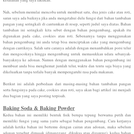
Nah, sebelum memulai mencoba untuk membuat satu, dua jenis cake atau roti,
saran saya ada baiknya jika anda mengetahui dulu fungsi dari bahan tambahan
pangan yang seringkali di cantumkan di resep, seperti judul saya diatas. Bahan
tambahan ini seringkali kita sebut dengan bahan pengembang, apakah itu
digunakan pada cake, cookies atau roti. Sebenarnya tanpa menggunakan
bahan pengembang ini anda tetap bisa menciptakan cake yang mengembang
dengan cantiknya. Salah satu caranya adalah dengan menambahkan porsi telur
dan mengocoknya hingga mengembang untuk memasukkan udara sebanyak-
banyaknya ke adonan. Namun dengan menggunakan bahan pengembang ini
membuat anda bisa menghemat jumlah telur, waktu dan tentu saja biaya yang
dikeluarkan tanpa terlalu banyak mempengaruhi rasa pada makanan.
Berikut ini adalah perbedaan dari masing-masing bahan tambahan pangan
serta fungsinya pada cake, cookies atau roti, saya akan bagi artikel ini menjadi
dua bagian yang saya posting terpisah.
Baking Soda & Baking Powder
Kedua bahan ini memiliki bentuk fisik berupa tepung berwarna putih dan
memiliki fungsi yang sama yaitu sebagai bahan pengembang. Cara kerjanya
adalah ketika bahan ini bertemu dengan cairan atau adonan, maka sebelum
adonan tersebut dimasak (dipanggang, dikukus atau digoreng), kedua bahan