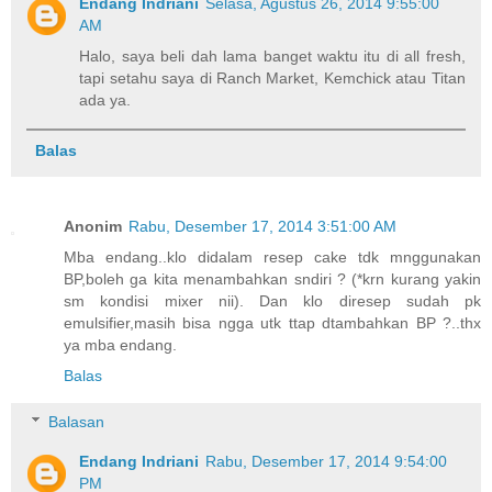
Endang Indriani
Selasa, Agustus 26, 2014 9:55:00
AM
Halo, saya beli dah lama banget waktu itu di all fresh,
tapi setahu saya di Ranch Market, Kemchick atau Titan
ada ya.
Balas
Anonim
Rabu, Desember 17, 2014 3:51:00 AM
Mba endang..klo didalam resep cake tdk mnggunakan
BP,boleh ga kita menambahkan sndiri ? (*krn kurang yakin
sm kondisi mixer nii). Dan klo diresep sudah pk
emulsifier,masih bisa ngga utk ttap dtambahkan BP ?..thx
ya mba endang.
Balas
Balasan
Endang Indriani
Rabu, Desember 17, 2014 9:54:00
PM