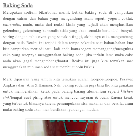
Baking Soda
Merupakan sodium bikarbonat murni, ketika baking soda di campurkan
dengan cairan dan bahan yang mengandung asam seperti yogurt, coklat,
buttermilk
, madu, maka dari reaksi kimia yang terjadi akan menghasilkan
gelembung-gelembung karbondioksida yang akan semakin bertambah banyak
seiring dengan suhu oven yang semakin tinggi, akibatnya cake mengembang
dengan baik. Reaksi ini terjadi dalam tempo seketika saat bahan-bahan kue
kita campurkan menjadi satu. Jadi anda harus segera memanggang/mengukus
cake yang resepnya menggunakan baking soda, jika terlalu lama maka cake
anda akan gagal mengembang/bantat. Reaksi ini juga kita temukan saat
menggunakan minuman soda saat membuat bolu kukus.
Merk dipasaran yang umum kita temukan adalah Koepoe-Koepoe, Pesawat
Angkasa dan Arm & Hammer. Nah, baking soda ini juga bisa lho kita gunakan
untuk membersihkan kerak pada barang-barang alumunium seperti
kitchen
sink
/tempat cuci piring atau untuk mencuci sayuran & buah. Karena kerak
yang terbentuk biasanya karena penumpukkan sisa makanan dan bersifat asam
maka baking soda akan membersihkannya dengan mudah.