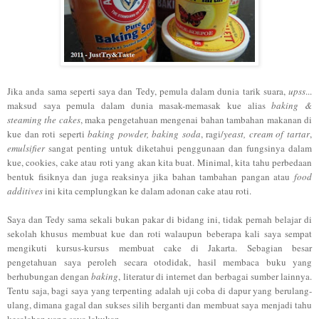
Jika anda sama seperti saya dan Tedy, pemula dalam dunia tarik suara,
upss
...
maksud saya pemula dalam dunia masak-memasak kue alias
baking &
steaming the cakes
, maka pengetahuan mengenai bahan tambahan makanan di
kue dan roti seperti
baking powder, baking soda
, ragi/
yeast, cream of tartar
,
emulsifier
sangat penting untuk diketahui penggunaan dan fungsinya dalam
kue, cookies, cake atau roti yang akan kita buat. Minimal, kita tahu perbedaan
bentuk fisiknya dan juga reaksinya jika bahan tambahan pangan atau
food
additives
ini kita cemplungkan ke dalam adonan cake atau roti.
Saya dan Tedy sama sekali bukan pakar di bidang ini, tidak pernah belajar di
sekolah khusus membuat kue dan roti walaupun beberapa kali saya sempat
mengikuti kursus-kursus membuat cake di Jakarta. Sebagian besar
pengetahuan saya peroleh secara otodidak, hasil membaca buku yang
berhubungan dengan
baking
, literatur di internet dan berbagai sumber lainnya.
Tentu saja, bagi saya yang terpenting adalah uji coba di dapur yang berulang-
ulang, dimana gagal dan sukses silih berganti dan membuat saya menjadi tahu
kesalahan yang saya lakukan.