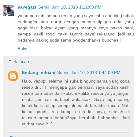
savegazt
Senin, Juni 10, 2013 1:12:00 PM
ya ampun mb, semua resep yang saya coba dari blog mbak
endang(selama nurut dengan semua tips)ga ada yang
gagal!!dari bakso ayam yang rasanya kaya bakso sapi,
sampe devil food cake favorit saya!!sekarang jadi tau
bedanya baking soda sama pwoder.thanks bunches!!
Balas
Balasan
Endang Indriani
Senin, Juni 10, 2013 1:44:00 PM
Halo, yeppp, selama ini suka bingung sama yang coba
resep di JTT mengapa gak berhasil, saya sudah kasih
resep termudah dan kalau dikutik2 resepnya ya jangan
minta jaminan berhasil wakakkak. Saya juga sering
kutak kutik resep,seringkali malah berakhir kacau. Nah
kalau gagal, trus kumplin nih ke saya, setelah di
telusuri semua bahan2nya berubah hahhahha. Jadi
curhat saya ^_^