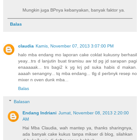
Mungkin juga BPnya kebanyakan, banyak faktor ya.
Balas
claudia
Kamis, November 07, 2013 3:07:00 PM
halo mba endang mo laporan cake coklat kukusny berhasil
yeay...trs d lanjutin buat tiramisu aw td pg jd sarapan pagi
enaaaaak... trs bagi2 k yg krj pd suka habis d makan.
aaaah senangny... tq mba endang... tlg d perbnyk resep no
mixer n oven dunk mba...
Balas
Balasan
Endang Indriani
Jumat, November 08, 2013 2:20:00
AM
Hai Mba Claudia, wah mantep ya, thanks sharingnya,
ada banyak cake kukus tanpa mikser di blog, silahkan