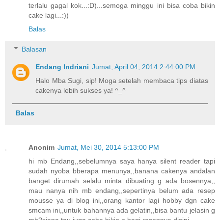
terlalu gagal kok...:D)...semoga minggu ini bisa coba bikin
cake lagi...:))
Balas
Balasan
Endang Indriani
Jumat, April 04, 2014 2:44:00 PM
Halo Mba Sugi, sip! Moga setelah membaca tips diatas
cakenya lebih sukses ya! ^_^
Balas
Anonim
Jumat, Mei 30, 2014 5:13:00 PM
hi mb Endang,,sebelumnya saya hanya silent reader tapi
sudah nyoba bberapa menunya,,banana cakenya andalan
banget dirumah selalu minta dibuating g ada bosennya,,
mau nanya nih mb endang,,sepertinya belum ada resep
mousse ya di blog ini,,orang kantor lagi hobby dgn cake
smcam ini,,untuk bahannya ada gelatin,,bisa bantu jelasin g
mb?siapa tau juga coba bikin n bagi resepnya disini,,