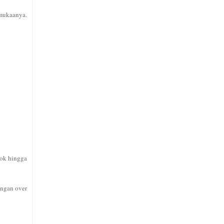
rmukaanya.
cok hingga
angan over