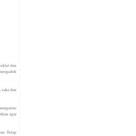
coklat dan
n mengaduk
n cake dan
 margarine
tikan agar
san. Tutup