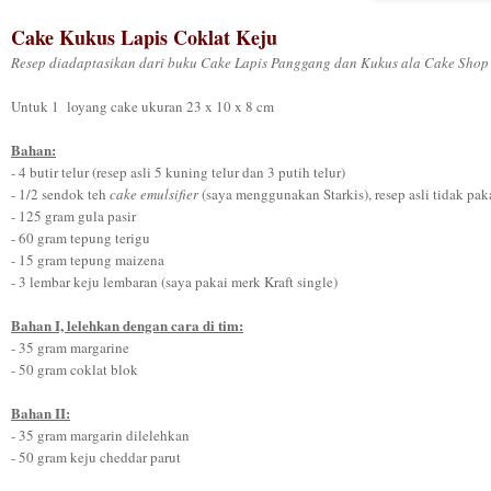
Cake Kukus Lapis Coklat Keju
Resep diadaptasikan dari buku Cake Lapis Panggang dan Kukus ala Cake Shop F
Untuk 1 loyang cake ukuran 23 x 10 x 8 cm
Bahan:
- 4 butir telur (resep asli 5 kuning telur dan 3 putih telur)
- 1/2 sendok teh
cake emulsifier
(saya menggunakan Starkis), resep asli tidak pak
- 125 gram gula pasir
- 60 gram tepung terigu
- 15 gram tepung maizena
- 3 lembar keju lembaran (saya pakai merk Kraft single)
Bahan I, lelehkan dengan cara di tim:
- 35 gram margarine
- 50 gram coklat blok
Bahan II:
- 35 gram margarin dilelehkan
- 50 gram keju cheddar parut