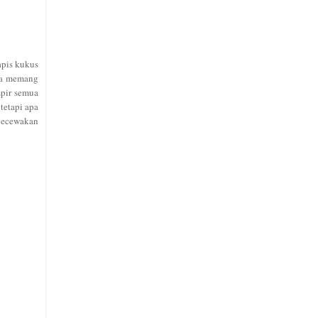
apis kukus
aya memang
mpir semua
tetapi apa
ngecewakan