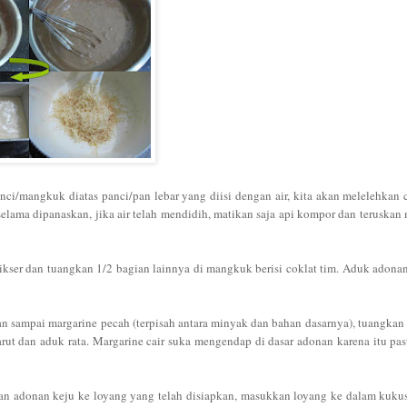
i/mangkuk diatas panci/pan lebar yang diisi dengan air, kita akan melelehkan 
selama dipanaskan, jika air telah mendidih, matikan saja api kompor dan teruska
kser dan tuangkan 1/2 bagian lainnya di mangkuk berisi coklat tim. Aduk adona
ngan sampai margarine pecah (terpisah antara minyak dan bahan dasarnya), tuangkan
ut dan aduk rata. Margarine cair suka mengendap di dasar adonan karena itu pas
an adonan keju ke loyang yang telah disiapkan, masukkan loyang ke dalam kuku