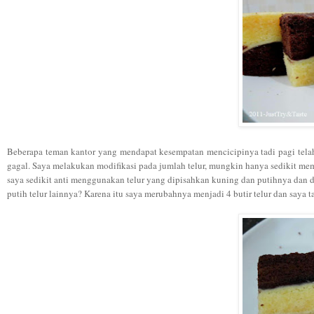
Beberapa teman kantor yang mendapat kesempatan mencicipinya tadi pagi telah
gagal. Saya melakukan modifikasi pada jumlah telur, mungkin hanya sedikit memp
saya sedikit anti menggunakan telur yang dipisahkan kuning dan putihnya dan d
putih telur lainnya? Karena itu saya merubahnya menjadi 4 butir telur dan saya