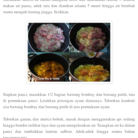
makan air panas, aduk rata dan diamkan selama 5 menit hingga air berubah
warna menjadi kuning jingga. Sisihkan.
Siapkan panci, masukkan
1/2 bagian bawang b
ombay dan bawang putih
, ta
ta
di permukaan panci. Letakkan
potongan ayam diatasnya. Taburkan kembali
si
sa bawang bombay dan bawang putih di atas permukaan ayam.
Ta
burkan garam,
dan merica bubuk, masak dengan menggunakan a
pi
sedang
hingga
bumbu terli
ha
t layu dan ayam mengel
uarkan air. Tuangkan air ke da
lam
panci dan tambahkan
larutan saf
fron. Aduk-aduk hingga semua
bahan
tercampur rata.