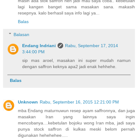
masih ada stok saffron neh jadi mau saya coba.. kebetulan
lagi kangen banget sama masakan sana. makasih
resepnya. kalo berhasil saya info lagi ya...
Balas
Balasan
Endang Indriani
Rabu, September 17, 2014
3:44:00 PM
sip mas aroel, masakan ini super mudah namun
dengan saffron keknya apa2 jadi enak hehhehe.
Balas
Unknown
Rabu, September 16, 2015 12:21:00 PM
mba Endang maturnuwun resep ayam saffronnya, dan juga
masakan Iran yang lainnya saya ingin
mencobanya....kebetulan bojoku wong Iran mba, jadi saya
punya stock saffron di kulkas meski belom pernah
digunakan hehehehee.....