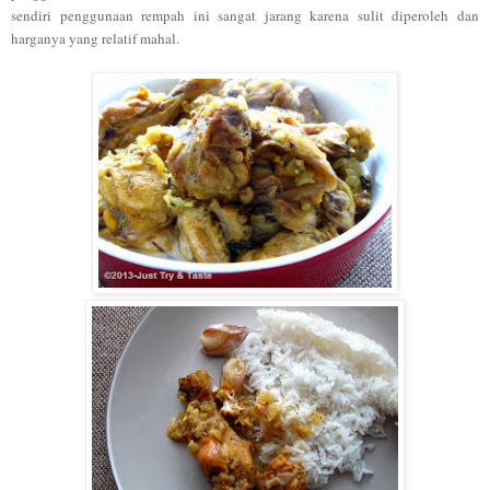
sendiri penggunaan rempah ini sangat jarang karena sulit dipe
roleh dan
har
ga
nya yang relatif ma
hal.