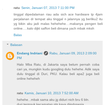
ratu
Senin, Januari 07, 2013 7:11:00 PM
tinggal dipedalaman riau ada sich ace hardware tp 4jam
perjalanan dr tempat aku tinggal n jalannya yg berliku2 itu
yg bikin aku jadi malas hehehehe....makanya pengen beli
online.....kalo dijkt saffon beli dimana yach mbak mksh
Balas
Balasan
Endang Indriani
Rabu, Januari 09, 2013 2:09:00
PM
Halo Mba Ratu, di Jakarta saya belum pernah coba
cari ya, mungkin kudu googling dulu hehehe. Adik saya
dulu tinggal di Duri, PKU. Kalau beli apa2 juga beli
online heheheh
ratu
Kamis, Januari 10, 2013 7:52:00 AM
hehehe...mbak sama aku jg diduri nich bru 6 bln.
duri termsuk kecamatan plg kaya diindonesia