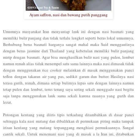
Ayam saffron, nasi dan bawang putih panggang
Umumnya
mas
yarakat Iran menyantap
lauk ini
dengan nasi bas
mati yang
memiliki bulir panjang dan tidak terl
alu leng
ket seperti beras
lokal umumnya.
Be
rhubung
beras basmati
ha
r
ganya sangat mahal maka
Said menggantinya
dengan beras
j
asmine dari Thailand yang kebetulan memi
liki bulir panjang
mirip dengan basmati. Agar
bisa menghasilkan bulir nasi yang pulen, lembut
namun remah alias tidak menempel satu sama la
innya ma
ka
nasi dimasak
tidak
dengan menggunakan rice cooker melainkan di
masak menggunakan panci
teflon dengan takaran air yang pas
, sedikit garam dan butter. Hasilnya nasi
ter
asa gurih, rema
h, dimana setiap bulirnya lepas satu dengan lainnya
namun
tetap pulen dan lembut, terus ter
a
ng saya sering sekali menggado nasi
begitu
saja tanpa menggunakan lauk sama sekali karena rasanya yang
gurih dan
lezat.
Potongan kentan
g yang diiris tipis terkadang ditambahkan di dasar panci
sehingga
kala nasi matang
dan dibalikkan di permukaan piring maka tampak
irisan kentang
yang matang terpanggang menghiasi permukaannya.
Sangat
cantik sekali. Untuk menemani nasi
yang di masak a la Iran
ini, dit
aburkan