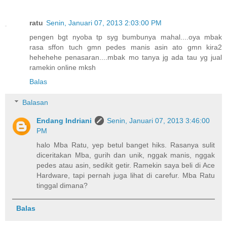
ratu
Senin, Januari 07, 2013 2:03:00 PM
pengen bgt nyoba tp syg bumbunya mahal....oya mbak
rasa sffon tuch gmn pedes manis asin ato gmn kira2
hehehehe penasaran....mbak mo tanya jg ada tau yg jual
ramekin online mksh
Balas
Balasan
Endang Indriani
Senin, Januari 07, 2013 3:46:00
PM
halo Mba Ratu, yep betul banget hiks. Rasanya sulit
diceritakan Mba, gurih dan unik, nggak manis, nggak
pedes atau asin, sedikit getir. Ramekin saya beli di Ace
Hardware, tapi pernah juga lihat di carefur. Mba Ratu
tinggal dimana?
Balas