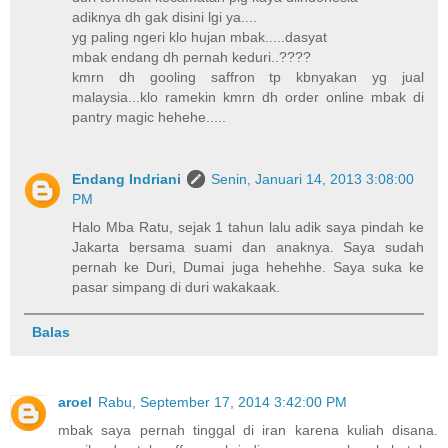
adiknya dh gak disini lgi ya....
yg paling ngeri klo hujan mbak.....dasyat
mbak endang dh pernah keduri..????
kmrn dh gooling saffron tp kbnyakan yg jual
malaysia...klo ramekin kmrn dh order online mbak di
pantry magic hehehe.....
Endang Indriani
Senin, Januari 14, 2013 3:08:00
PM
Halo Mba Ratu, sejak 1 tahun lalu adik saya pindah ke
Jakarta bersama suami dan anaknya. Saya sudah
pernah ke Duri, Dumai juga hehehhe. Saya suka ke
pasar simpang di duri wakakaak.
Balas
aroel
Rabu, September 17, 2014 3:42:00 PM
mbak saya pernah tinggal di iran karena kuliah disana.