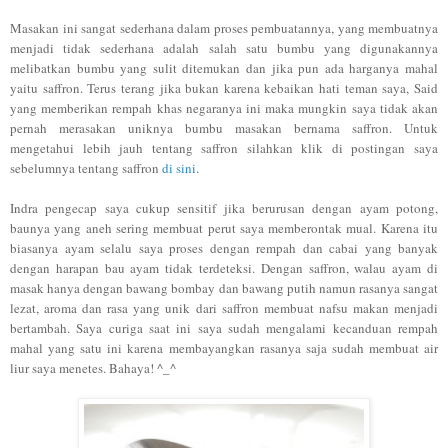
Masa
kan ini sangat sederhana
dalam proses pembuatannya
,
yang membuatnya
menjadi
tidak sederhana ada
lah salah satu bum
bu yang digu
nakannya
melibatkan
bu
mbu yang sulit ditemukan dan jika pu
n
ada harganya
maha
l
ya
itu
saffron. Terus terang jika bukan karena kebaikan ha
t
i teman saya
, Said
yang m
emberikan rempah kha
s negaranya ini maka mungkin saya tidak akan
pernah merasakan unik
nya bu
mbu masakan bernama saffron
.
Untuk
mengetahu
i lebih jauh tentang saffron silahkan k
lik di
postingan saya
sebelumnya tentang saffron
di sini
.
Ind
ra pengecap saya cukup sensitif jika berurusan dengan ayam potong,
baunya yang aneh sering membuat perut saya memberontak mual
.
Karena itu
b
iasanya
ayam
selalu
saya proses
dengan rempah
dan cabai yang banyak
dengan
harapan bau ayam
tidak terdeteksi. Dengan saffron
, walau ayam di
masak hanya dengan
ba
w
ang bombay dan bawang putih namun rasanya sangat
lezat
, aroma dan rasa ya
ng unik dari saffron
membuat
nafsu makan menjadi
bertambah.
Saya cu
riga saat ini saya sudah mengal
ami kecanduan re
mpah
ma
hal
ya
ng satu ini
kare
na membayangkan rasanya saja sudah me
mbuat air
liur saya men
etes. Bahaya! ^_^