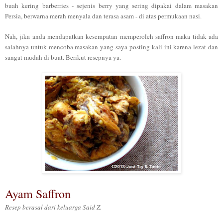
buah kering b
arberries
- sejenis berry yang sering dipakai dalam masakan
Persia,
berwarna merah menyala dan terasa asam
-
di atas permukaan nasi.
Nah,
jika anda mendapatkan k
esempatan
memperoleh
saffron maka tidak ada
salahnya untuk mencoba
masakan yang saya p
osting
kali ini karena lezat dan
sangat mudah di buat.
Berikut resepnya ya.
Ayam Saffron
Resep berasal dari
keluar
ga Said Z.