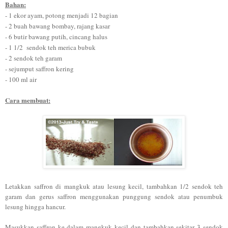
Bahan:
- 1 ekor ayam, pot
ong me
njadi 12 bagian
- 2 buah bawang bombay, rajang kasar
- 6 butir bawang putih, cincang halus
- 1 1/2 sendok teh merica bubuk
- 2 sendok
teh garam
-
sejump
ut saffron kering
- 100 ml air
Cara m
emb
uat:
Letakkan saffron di mangkuk atau lesung kecil
, tambahkan 1
/2 send
ok teh
garam dan gerus saffron menggunakan
punggung sendok atau
penumbuk
lesung hingga hancur.
Masukkan
saffron ke dalam mangkuk kecil dan tambahkan sekitar
3 sendok