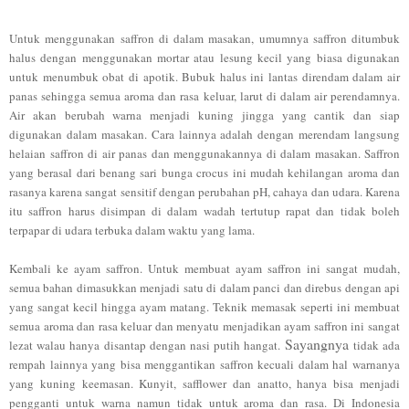
Untuk menggunakan saffron di dalam masakan
, umumnya saffron ditumbuk
halus dengan
menggunakan mortar atau le
sung kecil
yang biasa digunaka
n
u
ntuk menumbuk obat di apotik. Bubuk halus i
ni lantas di
rendam dalam air
panas sehing
ga semua aroma
dan rasa ke
luar, larut di dalam air perendamnya.
Air akan berubah warna menjadi kuning jingga yang cantik dan siap
digunakan dalam masakan.
Cara lainnya adalah dengan merendam lang
sung
helaian saffron di air panas dan menggun
akannya di dalam masakan. Saffron
yang berasa
l dari benang sari bunga crocus ini mudah
kehilangan aroma dan
rasanya
karena sangat sen
sitif dengan perubahan pH
, cahaya dan udara. Karena
itu saffron harus disimpan di dalam wada
h tertutup rapat dan tidak boleh
ter
papar di
udara
terbuka dalam waktu yang lama.
Kembali ke ayam s
affron. Untuk m
embuat ayam sa
ffron i
ni sangat mudah
,
semua bahan dimasukkan menjadi satu di dalam panci dan direbus dengan api
ya
ng sangat kecil
hingga ayam matang. Teknik memasak seperti i
ni m
em
buat
sem
ua aroma dan rasa kel
uar dan menyatu
menjadikan ayam saffron ini sangat
Sayangnya
lezat wala
u hanya disantap de
ngan nasi putih h
angat.
tidak ada
rempah lainnya yang bisa menggantikan saffron kecuali dalam hal
war
nanya
yang kuning keemasan
. Kunyit, safflower dan anatto, hanya bisa m
enjadi
pengganti
untuk warna namun ti
dak untuk a
roma dan rasa.
D
i Indonesia