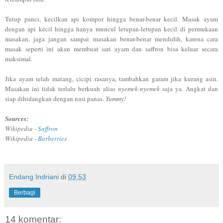
Tu
tup panci, kecilkan api kompor hingga benar-benar kecil. Masak
ayam
dengan api kecil hingga hanya muncul letupan-letupan kecil di permukaan
masakan, ja
ga jangan sampai masakan bena
r-be
n
ar mendidih,
karena
cara
masak seperti ini akan membuat sar
i ayam dan saffron bisa keluar secara
maksimal
.
Jika ayam telah matang
, cicipi rasanya, tambahkan garam jika kurang asin.
Masakan ini tidak terlalu
berkuah alias
nyemek-nyemek
saja ya. Angkat dan
siap dihidangkan dengan nasi panas
.
Yummy!
Sources:
Wikipedia -
Saffron
Wikipedia -
Barberries
Endang Indriani
di
09.53
Berbagi
14 komentar: