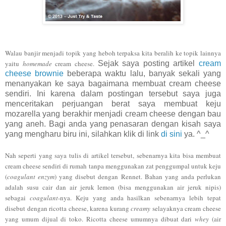
Walau banjir menjadi topik yan
g heboh
terpaksa kita beralih ke t
opik lainnya
ya
itu
homemade
cream cheese.
Sejak saya posting artikel
cream
cheese brownie
beberapa waktu lalu, banyak sekali yang
menanyakan ke saya bagaimana membuat cream cheese
sendiri. Ini karena dalam postingan tersebut saya juga
menceritakan perjuangan berat saya membuat keju
mozarella yang berakhir menjadi cream cheese dengan bau
yang aneh. Bagi anda yang penasaran dengan kisah saya
yang mengharu biru ini, silahkan klik di link
di sini
ya. ^_^
Nah seperti yang saya tulis di artikel tersebut, sebenarnya kita bisa membuat
cream cheese sendiri di rumah tanpa menggunakan zat penggumpal untuk keju
(
coagulant enzym
) yang disebut dengan Rennet. Bahan yang anda perlukan
adalah susu cair dan air jeruk lemon (
bisa mengg
unakan
air jeruk nipis)
sebagai
coagulant
-nya. Keju yang anda hasilkan sebenarnya lebih tepat
disebut dengan ricotta cheese, karena kurang
creamy
selayaknya cream cheese
yang umum dijual di toko. Ricotta cheese umumnya dibuat dari
whey
(air