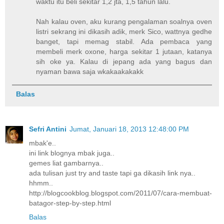
waktu itu beli sekitar 1,2 jta, 1,5 tahun lalu.
Nah kalau oven, aku kurang pengalaman soalnya oven
listri sekrang ini dikasih adik, merk Sico, wattnya gedhe
banget, tapi memag stabil. Ada pembaca yang
membeli merk oxone, harga sekitar 1 jutaan, katanya
sih oke ya. Kalau di jepang ada yang bagus dan
nyaman bawa saja wkakaakakakk
Balas
Sefri Antini
Jumat, Januari 18, 2013 12:48:00 PM
mbak'e..
ini link blognya mbak juga..
gemes liat gambarnya..
ada tulisan just try and taste tapi ga dikasih link nya..
hhmm..
http://blogcookblog.blogspot.com/2011/07/cara-membuat-
batagor-step-by-step.html
Balas