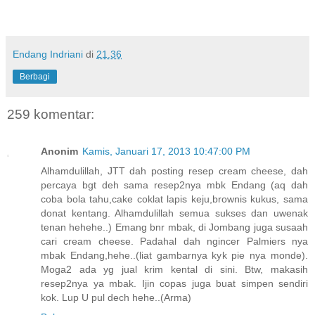
Endang Indriani
di
21.36
Berbagi
259 komentar:
Anonim
Kamis, Januari 17, 2013 10:47:00 PM
Alhamdulillah, JTT dah posting resep cream cheese, dah
percaya bgt deh sama resep2nya mbk Endang (aq dah
coba bola tahu,cake coklat lapis keju,brownis kukus, sama
donat kentang. Alhamdulillah semua sukses dan uwenak
tenan hehehe..) Emang bnr mbak, di Jombang juga susaah
cari cream cheese. Padahal dah ngincer Palmiers nya
mbak Endang,hehe..(liat gambarnya kyk pie nya monde).
Moga2 ada yg jual krim kental di sini. Btw, makasih
resep2nya ya mbak. Ijin copas juga buat simpen sendiri
kok. Lup U pul dech hehe..(Arma)