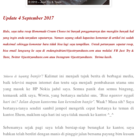
Update 4 September 2017
Halo, saya tahu resep Homemade Cream Cheese ini banyak penggemarnya dan mungkin banyak hal
yang ingin anda tanyakan seputarnya. Namun sayang sekali kapasitas komentar di artikel ini sudah
maksimal sehingga komentar baru tidak bisa lagi saya tampilkan. Untuk pertanyaan seputar resep,
bisa email langsung ke saya di endangindriani@justtryandtaste.com atau melalui FB Just Try &
Taste, Twitter @justtryandtaste.com atau Instagram
@justtryandtaste.
Terima kasih.
ung ban
ji
r
'!
Kalimat ini menjadi tajuk berita di
berbagai media,
'Jakarta di kep
baik televisi
map
un internet
dan
tentu saja menjadi pembahasan uta
ma sms
yang masuk ke
HP
Nokia jadul saya.
Semua pa
nik dan semua bing
ung,
termasuk ad
ik saya
, Wi
win,
yang bertanya melalui sms,
"
Bisa ngantor nggak
hari ini?
Jalan depan kantormu kan kerend
em banjir"
.
Waak
?
Masa sih?
Saya
bertanya-tanya sendiri sambil
j
empo
l mengetik cepat
bertanya ke teman
di
kantor. Ehem, makl
um saja hari ini
saya tidak masuk ke kantor. ^_^
Sebenar
nya sej
ak pagi saya telah bersiap-siap berangkat ke kantor, saya
bahkan telah berdiri dengan manis di pinggir jalan bersama payung biru kusam