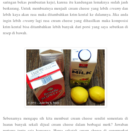
saringan bekas pembuatan keju), karena itu kandungan lemaknya sudah jauh
berkurang.
U
ntuk membuatnya menjadi cream cheese
yang
lebih
creamy
dan
lebih kaya akan rasa maka ditambahkan krim kental ke dalamnya.
Jika anda
ingin lebih
creamy
lagi rasa cream cheese yang
di
hasilkan maka
k
o
mposisi
krim kental bisa ditambahkan lebih banyak dari porsi yang saya sebutkan di
resep di bawah.
Sebenarnya mengapa
sih
kita membuat cream cheese sendiri sementara di
luaran banyak sekali dijual cream cheese dalam berbagai merk? Jawaban
pertama tentu saja harganya. Harga sekotak cream cheese di supermarket