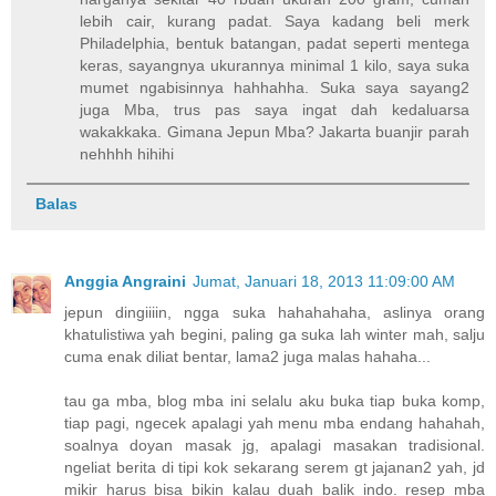
lebih cair, kurang padat. Saya kadang beli merk
Philadelphia, bentuk batangan, padat seperti mentega
keras, sayangnya ukurannya minimal 1 kilo, saya suka
mumet ngabisinnya hahhahha. Suka saya sayang2
juga Mba, trus pas saya ingat dah kedaluarsa
wakakkaka. Gimana Jepun Mba? Jakarta buanjir parah
nehhhh hihihi
Balas
Anggia Angraini
Jumat, Januari 18, 2013 11:09:00 AM
jepun dingiiiin, ngga suka hahahahaha, aslinya orang
khatulistiwa yah begini, paling ga suka lah winter mah, salju
cuma enak diliat bentar, lama2 juga malas hahaha...
tau ga mba, blog mba ini selalu aku buka tiap buka komp,
tiap pagi, ngecek apalagi yah menu mba endang hahahah,
soalnya doyan masak jg, apalagi masakan tradisional.
ngeliat berita di tipi kok sekarang serem gt jajanan2 yah, jd
mikir harus bisa bikin kalau duah balik indo. resep mba