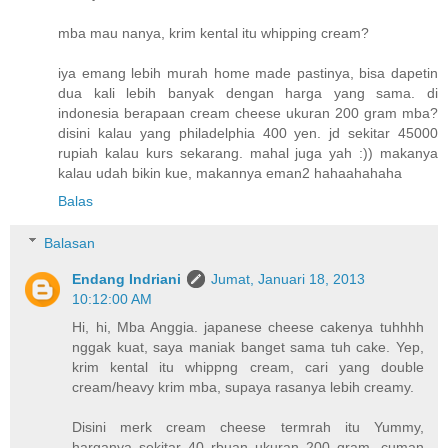
mba mau nanya, krim kental itu whipping cream?
iya emang lebih murah home made pastinya, bisa dapetin
dua kali lebih banyak dengan harga yang sama. di
indonesia berapaan cream cheese ukuran 200 gram mba?
disini kalau yang philadelphia 400 yen. jd sekitar 45000
rupiah kalau kurs sekarang. mahal juga yah :)) makanya
kalau udah bikin kue, makannya eman2 hahaahahaha
Balas
Balasan
Endang Indriani
Jumat, Januari 18, 2013
10:12:00 AM
Hi, hi, Mba Anggia. japanese cheese cakenya tuhhhh
nggak kuat, saya maniak banget sama tuh cake. Yep,
krim kental itu whippng cream, cari yang double
cream/heavy krim mba, supaya rasanya lebih creamy.
Disini merk cream cheese termrah itu Yummy,
harganya sekitar 40 rbuan ukuran 200 gram, cuman