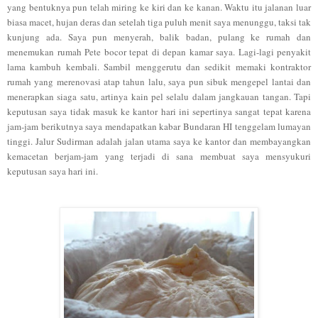
yang bentuknya
pun telah
miring ke kiri dan ke kanan.
Wa
ktu itu jalanan luar
biasa macet
, hujan deras dan
setelah tiga
p
uluh menit saya menunggu, taksi tak
kunjung
ada. S
aya pun menyerah, balik bad
an
,
pulang ke rumah
dan
menemukan rumah Pete
bocor
te
pat di depan kamar saya
. Lagi-
lagi penyakit
lama kambuh
kembali. Sambil
meng
ge
rutu dan sedi
kit memaki kontraktor
rumah yang merenovasi atap
tahun
lalu, saya pun sibuk mengepel lantai dan
men
erap
kan siaga satu, artinya kain pel selalu
dalam jangkauan
tangan. Tapi
ke
putusan saya ti
dak masuk ke kantor
hari ini sepertinya
sangat tepa
t karena
jam
-jam berikutnya saya
mendapatkan kabar
Bundaran HI tenggelam lumayan
tinggi.
J
al
ur Sudirman adalah jalan utama saya ke kantor
dan
membayangkan
kemacetan berjam
-jam yang terjadi di
sana membua
t
saya mensyukuri
keputusan saya hari ini.