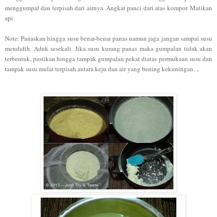
menggumpal dan terpisa
h dari airnya.
A
ngkat
panci dari atas kompor.
Matikan
api
N
ote: Panaskan hingga susu benar
-benar panas namun jaga
jangan sampai susu
mendidih.
Aduk s
esekali. Jika susu kurang panas maka gumpa
lan tidak akan
terbentuk, pastikan hingga tampak gumpalan pekat diatas permukaan susu dan
tampak susu mulai terpisah antara keju dan air yang bening kekuningan
.
.