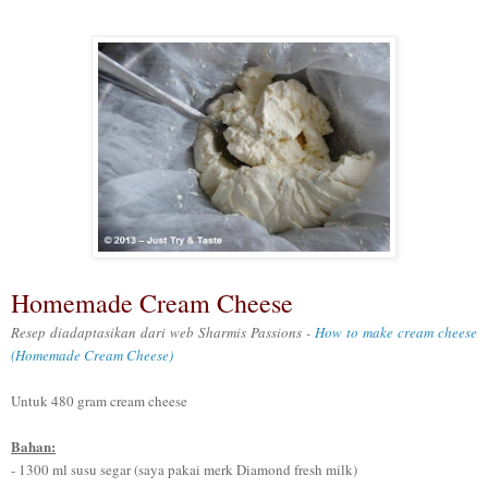
Homemade Cream Cheese
Resep diadaptasikan dari web Sharmis Passions -
How to make cream cheese
(Homemade Cream Cheese)
Unt
uk 480 gram c
ream cheese
Bahan:
- 1
300 m
l
susu segar (saya pa
kai merk Diamond fresh milk)