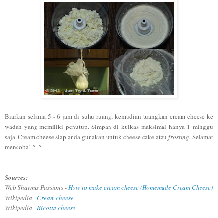
Biarkan selama 5 - 6 jam di suhu ruang, kemudian tuangkan cream cheese ke
wadah yang memiliki penutup. Simpan di kulkas maksimal hanya
1
minggu
saja. Cream cheese siap anda gunakan untuk cheese cake atau
frosting.
Selamat
menco
ba! ^_^
Sources:
Web Sharmis Passions -
How to make cream cheese (Homemade Cream Cheese)
Wikipedia -
Cream cheese
Wikipedia -
Ricotta cheese