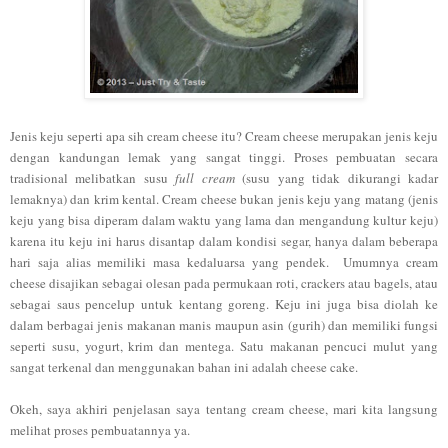
Jenis keju seperti apa sih
cream cheese itu? Cream cheese merupakan jenis keju
dengan kandungan lemak yang sangat tinggi. Proses pembuatan secara
tradisional melibatkan susu
full cream
(susu yang tidak dikurangi kadar
lemaknya) dan krim kental. Cream chees
e
bukan jenis keju yang matang (jenis
keju yang bisa diperam dalam waktu yang lama dan mengandung kultur keju)
karena itu keju ini harus disantap dalam kondisi segar, hanya dalam beberapa
hari saja alias memiliki masa kedaluarsa yang pendek. Umumnya cream
cheese disajikan sebagai olesan pada permukaan roti, crackers atau bagels, atau
sebagai saus pencelup untuk kentang goreng. Keju ini juga bisa diolah ke
dalam berbagai jenis makanan manis maupun asin (gurih) dan memiliki fungsi
seperti susu, yogurt, krim dan mentega. Satu makanan pencuci mulut yang
sangat terkenal dan menggunakan bahan ini adalah cheese cake.
Okeh, saya akhir
i penjelasan saya tentang c
ream cheese, mari kita langsung
melihat proses pembuatannya ya.