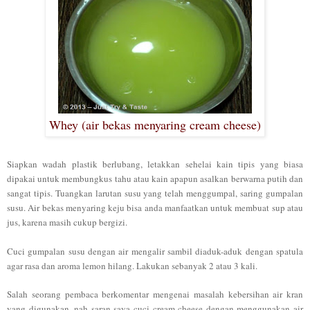
Whey (air bekas menyaring cream cheese)
Siapkan wadah plastik berlubang, letakkan sehelai kain tipis yang biasa
dipakai untuk membungkus tahu atau kain apapun asalkan berwarna putih dan
sangat tipis. Tuangkan larutan susu yang telah menggumpal, saring gumpalan
susu
. Air bekas menyaring keju bisa anda manfaatkan untuk membuat sup atau
jus,
karena masih cukup bergizi.
Cuci gumpalan susu dengan air mengalir sambil diaduk-aduk dengan spatula
agar rasa dan aroma lemon hilang. Lakukan sebanyak 2 atau 3 kali.
Salah seorang
pembaca berkomentar mengenai masalah kebersiha
n air k
ran
yang digunakan,
nah saran saya cuci cream cheese dengan menggunakan air