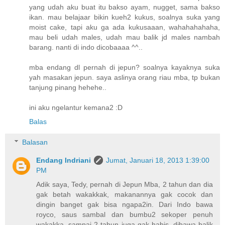
yang udah aku buat itu bakso ayam, nugget, sama bakso
ikan. mau belajaar bikin kueh2 kukus, soalnya suka yang
moist cake, tapi aku ga ada kukusaaan, wahahahahaha,
mau beli udah males, udah mau balik jd males nambah
barang. nanti di indo dicobaaaa ^^..
mba endang dl pernah di jepun? soalnya kayaknya suka
yah masakan jepun. saya aslinya orang riau mba, tp bukan
tanjung pinang hehehe..
ini aku ngelantur kemana2 :D
Balas
Balasan
Endang Indriani
Jumat, Januari 18, 2013 1:39:00
PM
Adik saya, Tedy, pernah di Jepun Mba, 2 tahun dan dia
gak betah wakakkak, makanannya gak cocok dan
dingin banget gak bisa ngapa2in. Dari Indo bawa
royco, saus sambal dan bumbu2 sekoper penuh
wakakka, sampai 2 tahun juga gak habis, dibawa balik