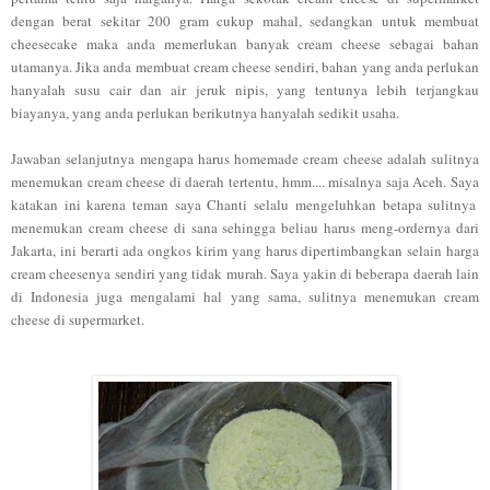
dengan berat sekitar 200 gram cukup mahal, sedangkan untuk membuat
cheesecake maka anda memerlukan banyak cream cheese sebagai bahan
utamanya.
J
ika anda membuat cream cheese sendiri, bahan yang anda perlukan
hanyalah susu cair dan air jeruk nipis
, yang tentunya l
ebih terjangkau
biayanya
,
yang anda perlukan ber
ikutny
a
hanyalah sedikit usaha.
Jawaban
selanjutnya mengapa harus home
made cream cheese
adalah sulitnya
menemukan cream cheese di daerah tertentu, hmm.... misalnya saja Aceh. Saya
katakan
ini karena teman saya Chanti selalu mengeluhkan betapa sulitnya
menemukan cream cheese di sana sehingga beliau harus meng-ordernya dari
Jakarta, ini berarti ada ongkos kirim yang harus dipertimbangkan
selain harga
cream cheesenya sendiri yang tidak murah. Saya yakin di beberapa d
aerah lain
di Indonesia juga mengalami hal yang sama, sulitnya menemukan cream
cheese di supermarket.