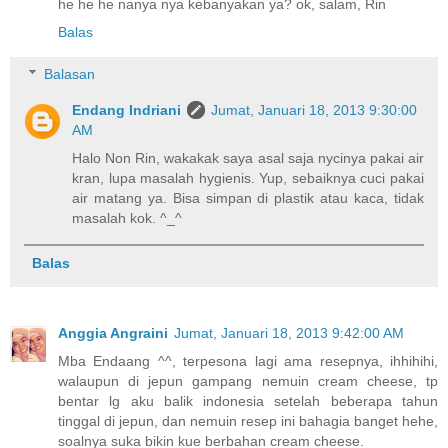
he he he nanya nya kebanyakan ya? ok, salam, Rin
Balas
Balasan
Endang Indriani
Jumat, Januari 18, 2013 9:30:00
AM
Halo Non Rin, wakakak saya asal saja nycinya pakai air
kran, lupa masalah hygienis. Yup, sebaiknya cuci pakai
air matang ya. Bisa simpan di plastik atau kaca, tidak
masalah kok. ^_^
Balas
Anggia Angraini
Jumat, Januari 18, 2013 9:42:00 AM
Mba Endaang ^^, terpesona lagi ama resepnya, ihhihihi,
walaupun di jepun gampang nemuin cream cheese, tp
bentar lg aku balik indonesia setelah beberapa tahun
tinggal di jepun, dan nemuin resep ini bahagia banget hehe,
soalnya suka bikin kue berbahan cream cheese.