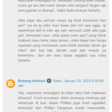
reportase investigasi itu, wadaaau untung suka masak,
cuma ga tau deh nanti sampe indo jangan2 tergiur aja
ama jajanan si abang2 , habis tiada duanya hahaha..
mba ingat aku pernah nanya ttg food processor kan
yah? iya itu lg mikir mau bawa dari sini apa ngga, tp
sepertinya beli di indo aja yah, semua2 udah ada juga
yah, termasuk oven, mba pakai oven apa? yang listrik
maksud saya hehe, kata teman, udah dapat kok harga
sejutaan yang microwave oven listrik standar, bener ga
mba? lain kali kita obrolin soal alat masak ya
hehehehe, dari sini mau bawa segala2 nya coba
hahaha
Endang Indriani
Sabtu, Januari 19, 2013 8:56:00
AM
Yep, reportase investigasi itu bikin takut beli makanan
dimana2. Food processor disini memang merknya gak
sebanyak di luar, dapet Phillips juga hasil nguplek2
kemana2 dan Phillips harganya masih reasonable,