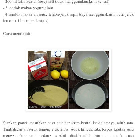
- 200 ml krim kental (resep asli tidak menggunakan krim kental)
-
2
sendok makan yogurt pla
in
-
4
sendok makan air jeruk lemon/jeruk nipis (sa
ya menggunakan 1 butir jeruk
lemon + 1 butir
jeruk nipis)
Cara membuat:
Siapkan panci, masukkan susu cair dan krim kental ke dalamnya, aduk rata.
Tambahkan air jeruk lemon/jeruk nipis. Aduk hingga rata.
Rebus larutan susu
menggunakan api sedang sambil diaduk-aduk hingga tampak susu