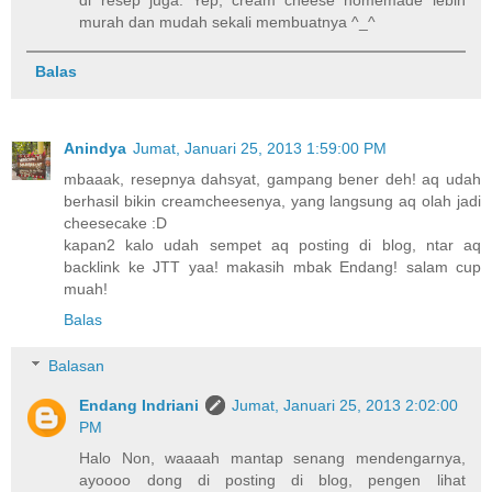
di resep juga. Yep, cream cheese homemade lebih
murah dan mudah sekali membuatnya ^_^
Balas
Anindya
Jumat, Januari 25, 2013 1:59:00 PM
mbaaak, resepnya dahsyat, gampang bener deh! aq udah
berhasil bikin creamcheesenya, yang langsung aq olah jadi
cheesecake :D
kapan2 kalo udah sempet aq posting di blog, ntar aq
backlink ke JTT yaa! makasih mbak Endang! salam cup
muah!
Balas
Balasan
Endang Indriani
Jumat, Januari 25, 2013 2:02:00
PM
Halo Non, waaaah mantap senang mendengarnya,
ayoooo dong di posting di blog, pengen lihat