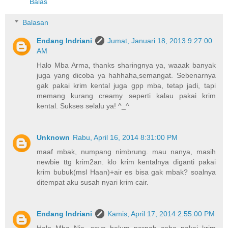
Balas
Balasan
Endang Indriani
Jumat, Januari 18, 2013 9:27:00
AM
Halo Mba Arma, thanks sharingnya ya, waaak banyak
juga yang dicoba ya hahhaha,semangat. Sebenarnya
gak pakai krim kental juga gpp mba, tetap jadi, tapi
memang kurang creamy seperti kalau pakai krim
kental. Sukses selalu ya! ^_^
Unknown
Rabu, April 16, 2014 8:31:00 PM
maaf mbak, numpang nimbrung. mau nanya, masih
newbie ttg krim2an. klo krim kentalnya diganti pakai
krim bubuk(msl Haan)+air es bisa gak mbak? soalnya
ditempat aku susah nyari krim cair.
Endang Indriani
Kamis, April 17, 2014 2:55:00 PM