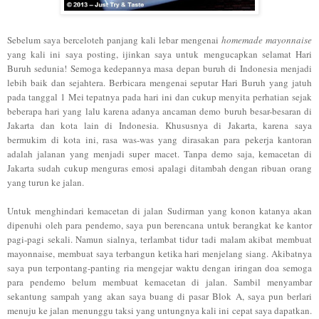
Sebelum saya berceloteh panjang kali lebar mengenai
homemade mayonnaise
yang kali ini saya posting, ijinkan saya untuk mengucapkan selamat Hari
Buruh sedunia! Semoga kedepannya masa depan buruh di Indonesia menjadi
lebih baik dan sejahtera. Berbicara me
ngenai
seputar Hari Buruh yang jatuh
pada tanggal 1 Mei tepatnya pada hari ini dan cukup menyita perhatian sejak
beberapa hari yang lalu karena adanya ancaman demo buruh besar-besaran di
Jakarta dan kota lain di Indonesia. Khususnya di Jakarta, karena saya
bermukim di kota ini, rasa was-was yang dirasakan para pekerja kantoran
adalah jalanan yang menjadi super macet. Tanpa demo saja, kemacetan di
Jakarta sudah cukup menguras emosi apalagi ditambah dengan
r
ibuan orang
yang turun ke jalan.
Untuk menghindari kemacetan di jalan Sudirman yang konon katanya akan
dipenuhi oleh para pendemo, saya pun berencana untuk berangkat ke kantor
pagi-pagi sekali. Namun sialnya, terlambat tidur tadi malam akibat membuat
mayonnaise, membuat saya terbangun ketika hari menjelang siang. Akibatnya
saya pun terpontang-panting ria mengejar waktu dengan iringan doa semoga
para pendemo belum membuat kemacetan di jalan. Sambil menyambar
sekantung sampah yang akan saya buang di pasar Blok A, saya pun berlari
menuju ke jalan menunggu taksi yang untungnya kali ini cepat saya dapatkan.