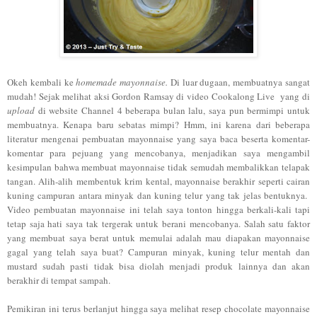
Okeh kembali ke
homemade mayonnaise.
Di luar dugaan, membuatnya sangat
mudah! Sejak melihat aksi Gordon Ramsay di video Cookalong Live yang di
upload
di website Channel 4 beberapa bulan lalu, saya pun bermimpi untuk
membuatnya. Kenapa baru sebatas mimpi? Hmm, ini karena dari beberapa
literatur mengenai pembuatan mayonnaise yang saya baca beserta komentar-
komentar para pejuang yang mencobanya, menjadikan saya mengambil
kesimpulan bahwa membuat mayonnaise tidak semudah membalikkan telapak
tangan. Alih-alih membentuk krim kental, mayonnaise berakhir seperti cairan
kuning campuran antara minyak dan kuning telur yang tak jelas bentuknya.
Video pembuatan mayonnaise ini telah saya tonton hingga berkali-kali tapi
tetap saja hati saya tak tergerak untuk berani mencobanya. Salah satu faktor
yang membuat saya berat untuk memulai adalah mau diapakan mayonnaise
gagal yang telah saya buat? Campuran minyak, kuning telur mentah dan
mustard sudah pasti tidak bisa diolah menjadi produk lainnya dan akan
berakhir di tempat sampah.
Pemikiran ini terus berlanjut hingga saya melihat resep chocolate mayonnaise