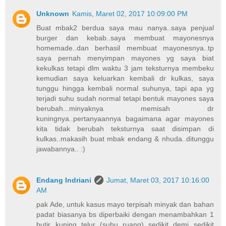
Unknown
Kamis, Maret 02, 2017 10:09:00 PM
Buat mbak2 berdua saya mau nanya..saya penjual
burger dan kebab..saya membuat mayonesnya
homemade..dan berhasil membuat mayonesnya..tp
saya pernah menyimpan mayones yg saya biat
kekulkas tetapi dlm waktu 3 jam teksturnya membeku
kemudian saya keluarkan kembali dr kulkas, saya
tunggu hingga kembali normal suhunya, tapi apa yg
terjadi suhu sudah normal tetapi bentuk mayones saya
berubah...minyaknya memisah dr
kuningnya..pertanyaannya bagaimana agar mayones
kita tidak berubah teksturnya saat disimpan di
kulkas..makasih buat mbak endang & nhuda..ditunggu
jawabannya.. :)
Endang Indriani
Jumat, Maret 03, 2017 10:16:00
AM
pak Ade, untuk kasus mayo terpisah minyak dan bahan
padat biasanya bs diperbaiki dengan menambahkan 1
butir kuning telur (suhu ruang) sedikit demi sedikit