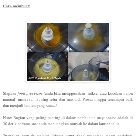
Cara membuat:
Siapkan
food processor
(anda bisa meng
gunakan mikser atau kocokan balon
manu
al)
masukkan kuning telur dan mustard. Proses hingga tercampur baik
dan menjadi larutan yang
smooth.
Note: Bagian yang paling penting di dalam pembuatan mayonnaise adalah di
30 detik pertama saat anda menuangkan minyak ke dalam larutan telur.
Tuangkan minyak melalui lubang tutup
food processor
secara perlahan,