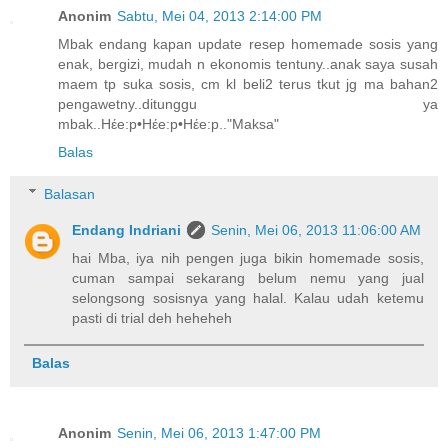
Anonim
Sabtu, Mei 04, 2013 2:14:00 PM
Mbak endang kapan update resep homemade sosis yang
enak, bergizi, mudah n ekonomis tentuny..anak saya susah
maem tp suka sosis, cm kl beli2 terus tkut jg ma bahan2
pengawetny..ditunggu ya
mbak..Hέe:p•Hέe:p•Hέe:p.."Maksa"
Balas
Balasan
Endang Indriani
Senin, Mei 06, 2013 11:06:00 AM
hai Mba, iya nih pengen juga bikin homemade sosis,
cuman sampai sekarang belum nemu yang jual
selongsong sosisnya yang halal. Kalau udah ketemu
pasti di trial deh heheheh
Balas
Anonim
Senin, Mei 06, 2013 1:47:00 PM