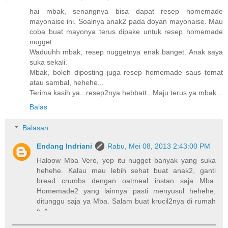
hai mbak, senangnya bisa dapat resep homemade
mayonaise ini. Soalnya anak2 pada doyan mayonaise. Mau
coba buat mayonya terus dipake untuk resep homemade
nugget.
Waduuhh mbak, resep nuggetnya enak banget. Anak saya
suka sekali.
Mbak, boleh diposting juga resep homemade saus tomat
atau sambal, hehehe...
Terima kasih ya...resep2nya hebbatt...Maju terus ya mbak...
Balas
Balasan
Endang Indriani
Rabu, Mei 08, 2013 2:43:00 PM
Haloow Mba Vero, yep itu nugget banyak yang suka
hehehe. Kalau mau lebih sehat buat anak2, ganti
bread crumbs dengan oatmeal instan saja Mba.
Homemade2 yang lainnya pasti menyusul hehehe,
ditunggu saja ya Mba. Salam buat krucil2nya di rumah
^_^