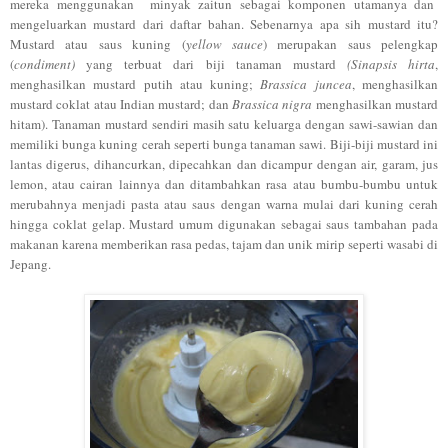
mereka menggunakan minyak zaitun sebagai komponen utamanya dan
mengeluarkan mustard dari daftar bahan. Sebenarnya apa sih mustard itu?
Mustard atau saus kuning (
yellow sauce
) merupakan saus pelengkap
(
condiment)
yang terbuat dari biji tanaman mustard
(Sinapsis hirta
,
menghasilkan mustard putih atau kuning;
Brassica juncea
, menghasilkan
mustard coklat atau Indian mustard; dan
Brassica nigra
menghasilkan mustard
hitam). Tanaman mustard sendiri masih satu keluarga dengan sawi-sawian dan
memiliki bunga kuning cerah seperti bunga tanaman sawi. Biji-biji mustard ini
lantas digerus, dihancurkan, dipecahkan dan dicampur dengan air, garam, jus
lemon, atau cairan lainnya dan ditambahkan rasa atau bumbu-bumbu untuk
merubahnya menjadi pasta atau saus dengan warna mulai dari kuning cerah
hingga coklat gelap. Mustard umum digunakan sebagai saus tambahan pada
makanan karena memberikan rasa pedas, tajam dan unik mirip seperti wasabi di
Jepang.