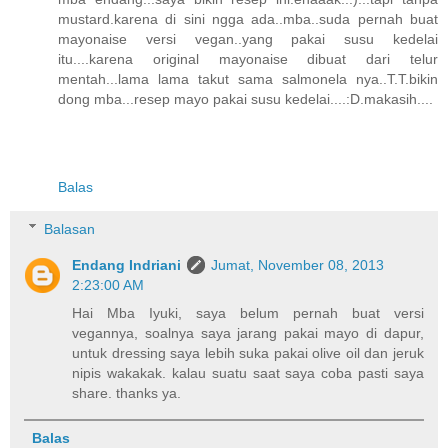
mustard.karena di sini ngga ada..mba..suda pernah buat
mayonaise versi vegan..yang pakai susu kedelai
itu....karena original mayonaise dibuat dari telur
mentah...lama lama takut sama salmonela nya..T.T.bikin
dong mba...resep mayo pakai susu kedelai....:D.makasih....
Balas
Balasan
Endang Indriani
Jumat, November 08, 2013
2:23:00 AM
Hai Mba Iyuki, saya belum pernah buat versi
vegannya, soalnya saya jarang pakai mayo di dapur,
untuk dressing saya lebih suka pakai olive oil dan jeruk
nipis wakakak. kalau suatu saat saya coba pasti saya
share. thanks ya.
Balas