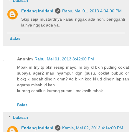
Balasan
Endang Indriani
Rabu, Mei 01, 2013 4:04:00 PM
Skip saja mustardnya kalau nggak ada non, pengganti
lainya nggak ada ya.
Balas
Anonim
Rabu, Mei 01, 2013 8:42:00 PM
Mbak m tny tp bkn resep mayo, m tny kl bkin puding coklat
supaya agar2 mau nyampur dgn (susu, coklat bubuk or
blok) kl sudah dingin gmn? Aq bikin koq kl ud dingin lapisan
agarny misah jd kan
kurang cantik n kurang yummi..makasih mbak..
Balas
Balasan
Endang Indriani
Kamis, Mei 02, 2013 4:14:00 PM