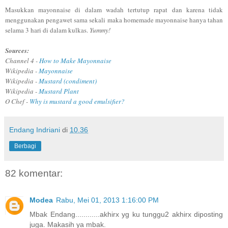
Masukkan mayonnaise di dalam wadah tertutup rapat dan karena tidak
menggunakan pengawet sama sekali maka homemade mayonnaise hanya tahan
selama 3 hari di dalam kulkas.
Yummy!
Sources:
Channel 4 -
How to Make Mayonnaise
Wikipedia -
Mayonnaise
Wikipedia -
Mustard (condiment)
Wikipedia -
Mustard Plant
O Chef -
Why is mustard a good emulsifier?
Endang Indriani
di
10.36
Berbagi
82 komentar:
Modea
Rabu, Mei 01, 2013 1:16:00 PM
Mbak Endang............akhirx yg ku tunggu2 akhirx diposting
juga. Makasih ya mbak.