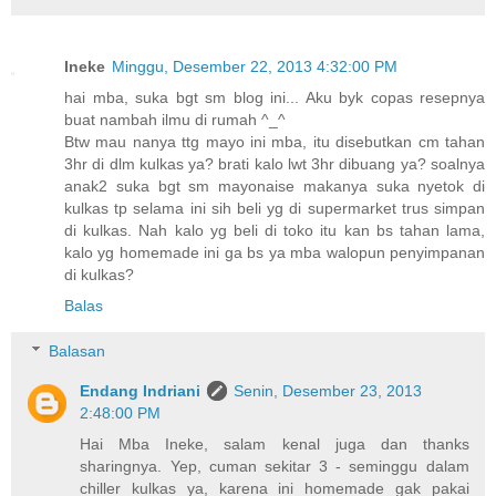
Ineke
Minggu, Desember 22, 2013 4:32:00 PM
hai mba, suka bgt sm blog ini... Aku byk copas resepnya
buat nambah ilmu di rumah ^_^
Btw mau nanya ttg mayo ini mba, itu disebutkan cm tahan
3hr di dlm kulkas ya? brati kalo lwt 3hr dibuang ya? soalnya
anak2 suka bgt sm mayonaise makanya suka nyetok di
kulkas tp selama ini sih beli yg di supermarket trus simpan
di kulkas. Nah kalo yg beli di toko itu kan bs tahan lama,
kalo yg homemade ini ga bs ya mba walopun penyimpanan
di kulkas?
Balas
Balasan
Endang Indriani
Senin, Desember 23, 2013
2:48:00 PM
Hai Mba Ineke, salam kenal juga dan thanks
sharingnya. Yep, cuman sekitar 3 - seminggu dalam
chiller kulkas ya, karena ini homemade gak pakai