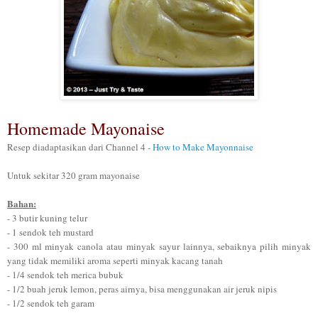
Homemade Mayonaise
Resep diadaptasikan dari
Channel 4 -
How to Make Mayonnaise
Untuk sekitar 320 gram mayonaise
Bahan:
- 3 butir kuning telur
- 1 sendok teh mustard
- 300 ml minyak canola atau minyak sayur lainnya,
sebaiknya pilih minyak
yang tidak memiliki aroma seperti minyak kacang tanah
- 1/4 sendok teh merica bubuk
- 1/2 buah jeruk lemon, peras airnya, bisa menggunaka
n air jeruk nipis
- 1/2 sendok teh garam