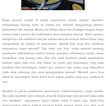
Peran mustard sendiri di dalam mayonnaise adalah sebagai
emulsifier
sebagaimana kuning telur, ini karena biji mustard mengandung protein,
karbohidrat dan minyak. Ketika biji dihancurkan dan dicampur dengan bahan
lainnya maka protein dan karbohidrat akan mengikat minyak, lebih tepatnya
melapisinya dan membuat minyak mampu menyatu dengan bahan-bahan yang
mengandung air lainnya di mayonnaise. Apakah kita tetap bisa membuat
mayonnaise tanpa mustard? Yep tentu saja bisa, walau mustard memang
membantu terbentuknya emulsi namun perannya sebenarnya sudah cukup
diwakilkan oleh kuning telur. Jadi jika anda kesulitan untuk menemukan
mustard maka anda bisa skip
bahan ini, tentu saja mayonnaise yang anda
hasilkan akan kehilangan sedikit rasa uniknya dan warna yang dihasilkan
tidak akan sekuning jika anda menggunakan mustard. Mustard
sauce
bisa
dibeli di supermarket dalam botol kecil seperti gambar yang saya sertakan di
atas.
Kembali ke proses pembuatan mayonnaise, bahan-bahannya sangat mudah.
Jika anda memiliki telur, minyak, air jeruk lemon/nipis dan mustard maka anda
bisa membuat mayonnaise hanya dalam waktu 5 menit saja. Anda bisa
menggunakan mikser bahkan kocokan balon manual walau saya akui
food