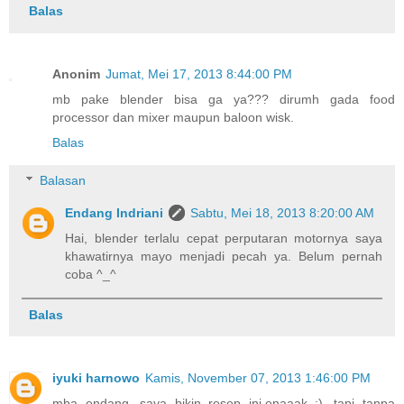
Balas
Anonim
Jumat, Mei 17, 2013 8:44:00 PM
mb pake blender bisa ga ya??? dirumh gada food
processor dan mixer maupun baloon wisk.
Balas
Balasan
Endang Indriani
Sabtu, Mei 18, 2013 8:20:00 AM
Hai, blender terlalu cepat perputaran motornya saya
khawatirnya mayo menjadi pecah ya. Belum pernah
coba ^_^
Balas
iyuki harnowo
Kamis, November 07, 2013 1:46:00 PM
mba endang...saya bikin resep ini.enaaak..:)...tapi tanpa