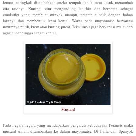
lemon, seringkali ditambahkan aneka rempah dan bumbu untuk menambah
cita rasanya. Kuning telur mengandung lecithin dan berperan sebagai
emulsifier yang membuat minyak mampu tercampur baik dengan bahan
lainnya dan membentuk krim kental. Warna pada mayonnaise bervariasi
umumnya putih, krem atau kuning pucat. Teksturnya juga bervariasi mulai dari
agak encer hingga sangat kental
.
Mustard
Pada negara-negara yang mendapatkan pengaruh kebudayaan Perancis maka
mustard umum ditambahkan ke dalam mayonnaise. Di Italia dan Spanyol,