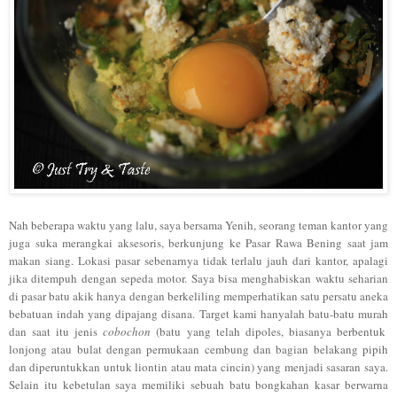
Nah beberapa waktu yang lalu
, saya bersama Ye
nih, seorang teman kantor yang
juga suka merangka
i akse
soris, b
erkunjung ke Pasar Rawa Bening saat jam
m
akan siang
. Lokasi pasar sebenarnya tidak terlal
u jauh da
ri kantor, apa
lagi
jika ditempuh den
gan
sepeda m
otor.
Saya bisa menghabiskan wak
tu seharian
di pasar
batu akik hanya dengan ber
keliling memperhatikan satu persatu aneka
bebatuan indah yang dipajang disana. Target kami
ha
nyalah batu
-batu murah
dan sa
at itu jenis
co
bochon
(batu yang te
lah dipoles
, biasanya berbentuk
lonjong atau bula
t dengan
permukaan cembun
g dan bagian belakang pipih
dan diperuntukkan untuk liontin
atau
mata c
incin)
yang menjadi sasaran saya.
Se
lain itu kebetu
lan saya memiliki sebuah batu bongkahan kasar berwarna