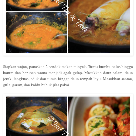
Siapkan wajan, panaskan 2 sendok makan minyak. Tumis bumbu halus hingga
harum dan berubah warna menjadi agak gelap. Masukkan daun salam, daun
jeruk, lengkuas, aduk dan tumis hingga daun rempah layu. Masukkan santan,
gula, garam, dan kaldu bubuk jika pakai.