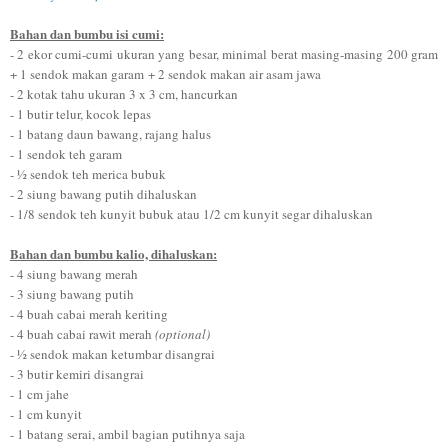
Bahan dan bumbu isi cumi:
- 2 ekor cumi-cumi ukuran yang besar, minimal berat masing-masing 200 gram
+
1 sendok makan garam
+
2 sendok makan air asam jawa
- 2 kotak tahu ukuran 3 x 3 cm, hancurkan
- 1 butir telur, kocok lepas
- 1 batang daun bawang, rajang halus
- 1 sendok teh garam
- ½ sendok teh merica bubuk
- 2 siung bawang putih dihaluskan
- 1/
8 sendo
k teh kunyit bubuk atau 1/2 cm kunyit segar dihaluskan
Bahan dan bumbu kalio, dihaluskan:
- 4 siung bawang merah
- 3 siung bawang putih
-
4
buah cabai merah keriting
- 4 buah cabai rawit merah
(optional)
- ½ sendok makan ketumbar disangrai
-
3
butir kemiri disangrai
- 1
cm
jahe
- 1
cm
kunyit
- 1 batang serai, ambil bagian putihnya saja