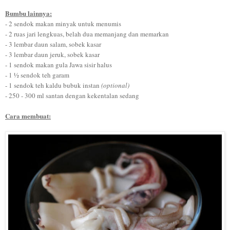
Bumbu lainnya:
- 2 sendok makan minyak untuk menumis
- 2 ruas jari lengkuas, belah dua memanjang dan memarkan
- 3 lembar daun salam, sobek kasar
- 3 lembar daun jeruk, sobek kasar
- 1 sendok makan gula Jawa sisir halus
- 1 ½ sendok teh garam
- 1 sendok teh kaldu bubuk instan
(optional)
- 250 - 300 ml santan dengan kekentalan sedang
Cara membuat: