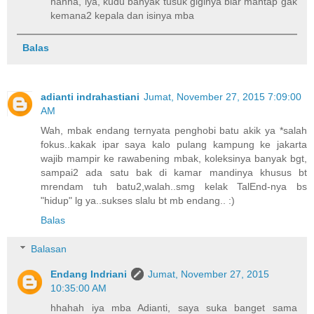
hahha, iya, kudu banyak tusuk giginya biar mantap gak
kemana2 kepala dan isinya mba
Balas
adianti indrahastiani
Jumat, November 27, 2015 7:09:00
AM
Wah, mbak endang ternyata penghobi batu akik ya *salah
fokus..kakak ipar saya kalo pulang kampung ke jakarta
wajib mampir ke rawabening mbak, koleksinya banyak bgt,
sampai2 ada satu bak di kamar mandinya khusus bt
mrendam tuh batu2,walah..smg kelak TalEnd-nya bs
"hidup" lg ya..sukses slalu bt mb endang.. :)
Balas
Balasan
Endang Indriani
Jumat, November 27, 2015
10:35:00 AM
hhahah iya mba Adianti, saya suka banget sama