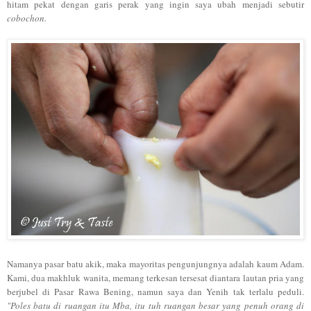
hitam pekat d
engan
garis perak yang ingin saya ubah menjadi sebutir
co
bo
chon.
Namanya pasar batu akik, maka mayoritas pen
gunjungnya ad
alah kaum
Adam.
Kami
, dua makhluk wanita, mema
ng terkesan tersesat diantara lautan p
ria yang
ber
jubel di Pasar Rawa Bening,
namun saya dan
Yenih tak terl
alu peduli.
"Poles batu di ruangan
itu Mba, itu tuh
rua
ngan besar
yang penuh ora
ng di