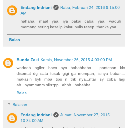
Endang Indriani
Rabu, Februari 24, 2016 9:15:00
AM
hahaha, maaf yaa, iya pakai cabai yaa, waduh
memang sering keselip kalau nulis resep. thanks yaa
Balas
Bunda Zaki
Kamis, November 26, 2015 4:03:00 PM
wadooh ngiler baca nya...hahahhaha.... pantesan klo
disemat dg satu tusuk gigi ga mempan, isinya bubar....
makasih byk mba tips n trik nya...ntar sy coba lagi
ah...nyammmm sllrrrpp...ahhh...hahahha
Balas
Balasan
Endang Indriani
Jumat, November 27, 2015
10:34:00 AM