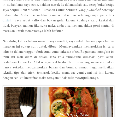
ini
sudah lama saya coba
, bahkan masuk ke dalam salah satu resep buku ketiga
saya berjudul '90 Masakan Ruma
han
Untuk
Sebulan
' yang
pub
lis
hed
beberapa
bulan lalu.
Anda bisa melihat gambar buku dan keterangan
nya pada link
disini.
Saya sebut kalio dan bukan gulai karena
kuahnya
yang kenta
l dan
tidak banyak
, namun jika
suka maka anda bisa men
ambahkan porsi santan di
mas
akan untuk membuatnya lebih berkuah.
Nah dulu, ketika be
l
um menco
banya sendiri, saya selalu beranggapan bahwa
masakan ini cukup sulit u
ntuk dib
uat. Membayangkan memasukkan
isi telur
tahu ke dalam
rongga tubuh cumi-cumi ter
kesan ribet.
Baga
imana mungkin isi
telur itu mau diam di dalam sa
na kala cumi-cu
mi dimasak
, p
asti akan
berleleran
keluar
kan? Pikir saya waktu itu. Tapi terkadang memasak bukan
hanya sekedar men
camp
urka
n bahan dan bumbu, namun juga melibatkan
tekni
k,
tips dan t
ri
ck, termasuk ketika membuat cumi
-cu
mi isi ini
, kare
na
den
gan sedikit kreatifitas maka
ternyata tidak sulit mewujudkannya.