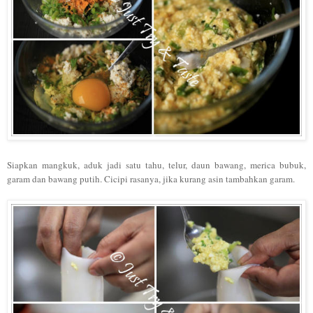
Siapkan mangkuk, aduk jadi satu tahu, telur, daun bawang, merica bubuk
,
garam
da
n b
awang putih. Ci
cipi rasanya, jika kurang as
in tambahkan garam.