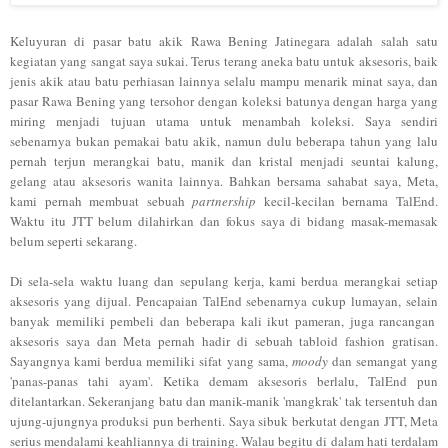
Keluyu
ran di pasar b
atu
akik
Rawa Be
ning J
atinegara adalah salah satu
kegiatan yang sangat saya sukai. Terus terang aneka b
atu untu
k
akses
o
ris,
baik
jenis akik
atau batu perhiasan la
innya selalu
mampu me
narik minat saya, dan
pas
ar Rawa Bening yang
tersohor dengan
koleksi b
atu
nya
dengan harga yang
m
iring
me
njadi tujuan
utama untuk me
nambah koleksi. Sa
ya sendiri
sebenarnya bukan pemakai ba
tu akik, namun
dulu b
eberapa ta
hun yang lalu
pernah terjun merangkai batu
, manik dan krist
al
men
jadi seuntai kalung,
gela
n
g atau aksesoris wanita lain
nya. Bahkan
bersama sahabat saya
, Meta,
kami pernah membuat sebuah
part
nership
kecil-kecilan ber
nama TalEnd
.
Waktu itu
JTT belum dilahirkan dan
f
okus saya di bi
dang masak-memasak
belu
m seperti sekarang.
Di sela
-sela waktu lua
n
g dan sepulang kerja, kami berdua
merangka
i setiap
a
k
sesoris yan
g dijual
.
Pencapaian
Tal
End seben
arnya cukup lumayan,
selain
banyak memiliki pembeli
dan beber
apa kali ikut pameran
, ju
ga ran
cangan
aksesoris saya dan Meta pernah hadir
di sebua
h tabloid
fashion gratisan.
Sayangnya kami berdua memi
li
ki si
fat yang sa
ma,
moody
dan semangat yang
'panas-panas tah
i ayam'. Ketika demam akse
soris berlalu, TalEnd pun
ditelan
tarkan
. S
ek
eranjang
bat
u dan manik-manik 'mangk
rak' t
ak tersentuh dan
ujung-u
ju
ngnya produksi pu
n
berhenti. Saya s
ibuk berk
utat dengan JTT,
Meta
serius mendalami
keahliannya di
training
.
Walau beg
itu
di dalam ha
ti terdalam