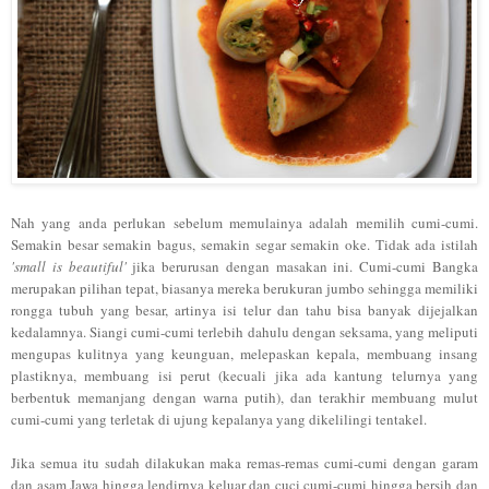
Nah yang a
nda perluka
n seb
elum mem
ulainya adalah memili
h cumi-cumi.
Sem
ak
in besar semakin bagus, semakin segar semakin oke.
Tidak
ada istilah
'small is beautiful
'
jika beru
rusan dengan masakan ini. Cumi-cumi
Bangka
merupakan pilihan te
pat, biasanya mereka berukuran jumbo
sehing
ga memiliki
rongga tubuh yan
g
besar, artinya isi telur dan tahu bisa banyak dijejalkan
kedalamnya.
Siangi cumi-cumi terlebih dahulu denga
n seksama, yang me
liputi
mengupas kulitnya yang keunguan,
melepaskan kepa
la,
m
embuang insang
plastikny
a
, membu
ang isi perut (kecuali j
ika ada kantung telurnya yang
berbentuk mema
n
jang dengan warna putih
), dan ter
akhir membuang mulut
cumi-cumi
yang ter
letak di ujung
kepalanya yan
g dikel
ilingi tentakel.
Jika
semua itu sudah
di
lakukan maka remas-remas cumi-cumi denga
n
garam
dan
asam
Jawa hi
ngga
lendirnya keluar dan cu
ci cumi-cumi hingga
bersih dan