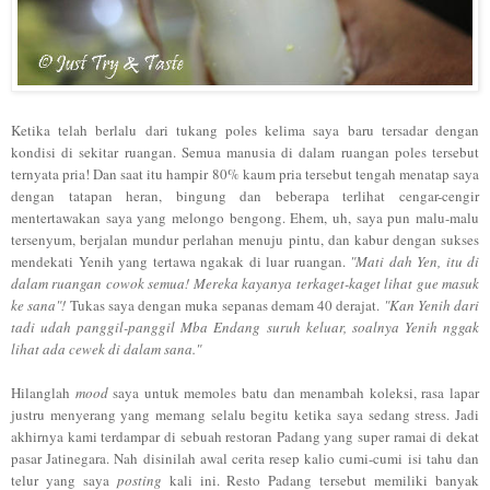
Ketika telah
berlalu
dari
tukang p
oles kelima sa
ya baru tersada
r dengan
kon
disi
di
sekitar ruangan.
Semua
manusia di dala
m ruangan poles tersebut
ternyata pria!
Dan s
aat
itu
hamp
ir 80% kaum
pri
a
tersebut
tengah
menatap saya
dengan tata
pan
heran
, bingung dan beberapa terl
i
hat cengar-cengir
mentertawakan saya yang me
l
ongo beng
ong.
E
he
m, uh, saya pun
malu-ma
lu
terse
nyu
m, berjalan mundur perlahan menuju pintu, dan kabur dengan sukses
mendekati Yeni
h yang ter
tawa
ngakak di luar ruangan.
"Mati dah Yen, itu
di
dalam ruangan cowok semua! Mereka k
ayanya
terkaget-kaget lihat gue masuk
ke
sana"!
Tukas saya dengan muka
sepanas
demam 40
derajat
.
"Kan
Yenih dari
tadi udah
panggil-panggil Mba Endang
suruh keluar, soalnya Yenih nggak
lihat ada cewek di dalam sa
na."
Hilang
lah
mo
od
saya untuk me
moles batu dan men
ambah koleksi,
ras
a
lapar
justru menyerang yang memang selalu begitu ketik
a saya sedang stress. Jadi
akhirnya kami terdampar di sebuah
restoran
Padang yang super ramai di de
k
at
pasar Jatinegara. Nah
disinilah
awal cerita
resep
kalio
cumi-cumi
isi tahu dan
telur yang saya
po
sting
kali ini
.
R
esto Padang
tersebut me
mil
iki
banyak