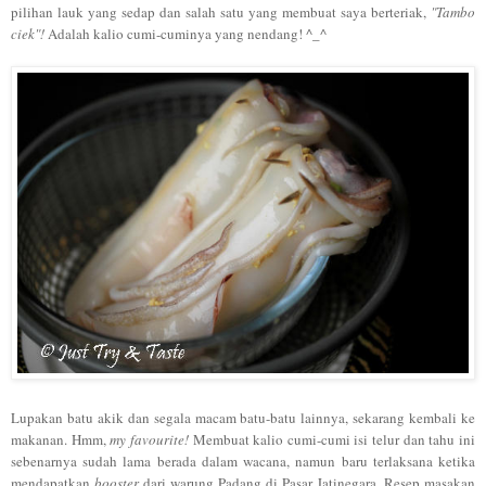
pilihan lauk yan
g sedap dan salah
satu yang membuat saya berteriak,
"
Tam
bo
ciek
"!
Adalah
kalio
cumi-cuminya yang nendang
! ^_^
Lupakan batu akik dan segala macam batu-batu lainnya, sekarang kembali ke
makana
n. Hmm,
m
y favourite!
Membuat
kalio
cumi-cu
mi isi telur dan ta
hu ini
se
benarnya sudah lama berada dala
m wacana, na
mun b
aru terlaksana ketika
mendapatkan
booster
dari warung Padang di
Pasar
Ja
tinegar
a.
Resep masakan