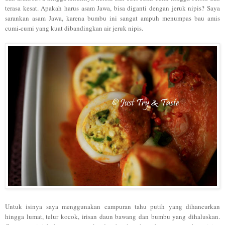
terasa kesa
t
.
Apakah harus asam Jawa, bisa diganti dengan jeruk nipis?
Saya
sarankan asam
J
awa, kare
na bumbu ini sangat ampuh menumpas bau amis
cumi-cumi yang kuat dibandingkan air jeruk nipis.
Untuk isinya
saya menggun
akan campuran tahu
putih yang di
hancurkan
h
ing
ga lumat, telur koc
o
k
, irisan daun bawang dan bumbu yang dihaluskan.