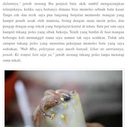
dalamnya,"
jawab
seorang
Ibu pe
njual batu akik
sam
bil men
ga
cungkan
telunjuknya, ketika saya ber
tan
ya dimana b
isa m
emoles sebuah batu kasar
.
Tanpa
cek dan ricek
saya p
un langsung berjalan memasuki ruangan yang
hampir penuh sesak
o
leh manusia, bising dengan suara mesin poles, dan
pengap dengan
asap rokok yang bergelayut kental di
udara. Sa
tu per s
atu saya
hampiri tukang
poles yang sibuk bekerja,
Yenih
yang
berdiri di luar ruangan
beberapa kali memanggil nama saya nam
un tak saya
acuhkan. T
idak
ada
satupun tukang
p
oles yang menerima pekerjaan memoles batu
yang saya
sodorkan
,
"Wah Mba, pekerjaan saya masi
h banyak. Lihat ini antriannya,
pe
n
uh. Ke tempat lain sa
ja ya,"
jawab seorang tukan
g
poles tanpa menatap
sama sekali.