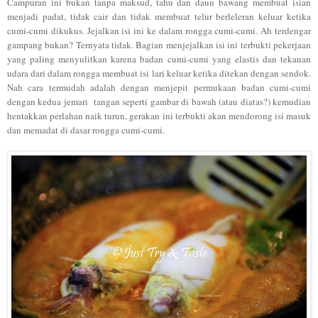
Campuran ini bukan tanpa maksud,
tahu da
n daun bawang
membuat isian
menjadi padat
, tidak
cair dan tidak membuat te
lur berleleran keluar
ketika
cumi-cumi dikukus. Jeja
lkan isi
ini
ke dalam
rongga cumi-cumi
. Ah terde
ngar
g
am
pang bukan?
Ternyata tidak
. Bagian menjejalkan isi ini terbukti peker
jaan
yang pa
ling menyulitkan karena
b
adan cumi-cumi yang el
astis dan tekanan
udara d
ari dala
m r
ongga membuat isi lari kelua
r ketika ditekan dengan sendo
k.
Nah cara termu
dah ad
alah denga
n menjepi
t permukaan
badan cumi-cumi
denga
n kedua jemari tangan seperti gambar di bawah (atau diatas?
) kemudian
hentakka
n perlahan naik turun, gerakan ini terbukti akan mendorong isi masuk
dan memadat di da
sar rong
ga cumi-cumi.