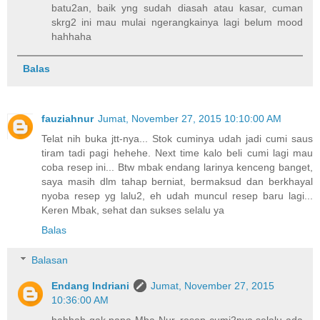
batu2an, baik yng sudah diasah atau kasar, cuman
skrg2 ini mau mulai ngerangkainya lagi belum mood
hahhaha
Balas
fauziahnur
Jumat, November 27, 2015 10:10:00 AM
Telat nih buka jtt-nya... Stok cuminya udah jadi cumi saus
tiram tadi pagi hehehe. Next time kalo beli cumi lagi mau
coba resep ini... Btw mbak endang larinya kenceng banget,
saya masih dlm tahap berniat, bermaksud dan berkhayal
nyoba resep yg lalu2, eh udah muncul resep baru lagi...
Keren Mbak, sehat dan sukses selalu ya
Balas
Balasan
Endang Indriani
Jumat, November 27, 2015
10:36:00 AM
hahhah gak papa Mba Nur, resep cumi2nya selalu ada