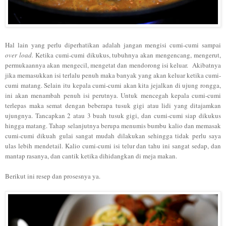
Hal lai
n
yang perlu diperhatika
n adalah jangan mengi
si cumi-cumi sampai
over load.
Ketika cumi-cumi
dikukus, tu
buhnya akan mengenc
ang, mengerut,
permukaan
nya akan mengec
il, mengetat dan mend
or
ong isi keluar
. Akibatnya
jika
memasukkan isi terlalu penuh maka banyak yang akan keluar
ketika cumi-
cumi matang. Selain itu
kep
ala cumi-cumi akan kita jejalkan di ujung
rongga,
ini akan menambah penuh isi perutnya. Untuk menc
egah kepa
la cumi-cumi
terlepas maka semat den
gan beberapa tusuk gigi a
tau lidi yang ditajamkan
ujungnya.
Tancapkan
2 atau 3 buah tusuk gi
g
i
, dan cumi-cumi siap dikukus
hingga matang.
Tahap selanjutnya berupa
menumis bumbu
kalio
dan memasak
cumi-cumi di
kuah gulai sangat mudah dilakukan
sehingga tidak perlu saya
ulas lebih mendetai
l.
Kalio
cumi-cu
m
i isi telur dan tahu ini sangat
sedap,
dan
mantap rasanya
, dan cantik ketika dihidangkan di meja makan.
Berikut ini resep
dan prosesnya ya.