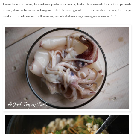
kami berdua tahu, kecintaan pada aks
esoris
, batu dan manik tak akan pernah
sirna
,
dan sebenarnya tangan
te
lah
te
r
asa gatal he
nda
k mulai mencipta
. Tapi
saat in
i
untuk mewujudkannya, masih dalam angan-angan semata. ^_^