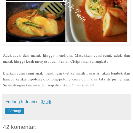
Aduk-aduk dan masak hingga mendidih. Masukkan cumi-cumi, aduk dan
masak hingga kuah menyusut dan kental. Cicipi rasanya, angkat .
Biarkan cumi-cumi agak men
dingin (ketika masih panas isi akan lembek dan
hancur keti
ka dipotong)
,
potong-potong cumi-cumi dan tata di
piring sa
ji.
Siram dengan
kuahnya dan siap disajikan.
Super yummy!
Endang Indriani
di
07.45
Berbagi
42 komentar: