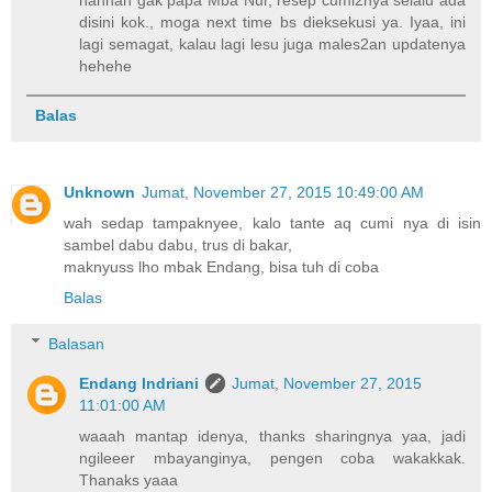
disini kok., moga next time bs dieksekusi ya. Iyaa, ini
lagi semagat, kalau lagi lesu juga males2an updatenya
hehehe
Balas
Unknown
Jumat, November 27, 2015 10:49:00 AM
wah sedap tampaknyee, kalo tante aq cumi nya di isin
sambel dabu dabu, trus di bakar,
maknyuss lho mbak Endang, bisa tuh di coba
Balas
Balasan
Endang Indriani
Jumat, November 27, 2015
11:01:00 AM
waaah mantap idenya, thanks sharingnya yaa, jadi
ngileeer mbayanginya, pengen coba wakakkak.
Thanaks yaaa