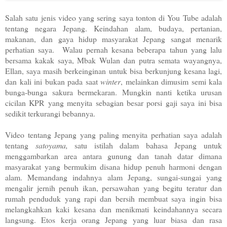
Salah satu jenis video yang sering saya tonton di You Tube adalah
tentang negara Jepang. Keindahan alam, budaya, pertanian,
makanan, dan gaya hidup masyarakat Jepang sangat menarik
perhatian saya. Walau pernah kesana beberapa tahun yang lalu
bersama kakak saya, Mbak Wulan dan putra semata wayangnya,
Ellan, saya masih berkeinginan untuk bisa berkunjung kesana lagi,
dan kali ini bukan pada saat
winter
, melainkan dimusim semi kala
bunga-bunga sakura bermekaran. Mungkin nanti ketika urusan
cicilan KPR yang menyita sebagian besar porsi gaji saya ini bisa
sedikit terkurangi bebannya.
Video tentang Jepang yang paling menyita perhatian saya adalah
tentang
satoyama,
satu istilah dalam bahasa Jepang untuk
menggambarkan area antara gunung dan tanah datar dimana
masyarakat yang bermukim disana hidup penuh harmoni dengan
alam. Memandang indahnya alam Jepang, sungai-sungai yang
mengalir jernih penuh ikan, persawahan yang begitu teratur dan
rumah penduduk yang rapi dan bersih membuat saya ingin bisa
melangkahkan kaki kesana dan menikmati keindahannya secara
langsung. Etos kerja orang Jepang yang luar biasa dan rasa