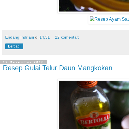
Endang Indriani
di
14.31
22 komentar:
Berbagi
17 Desember 2018
Resep Gulai Telur Daun Mangkokan