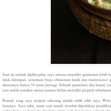
Saat ini setelah dipikir-pikir, saya merasa memiliki apartemen lebi
tidak ditempati, sementara biaya abunemen listrik dan
maintenance
g
ukurannya hanya 34 meter persegi. Sebuah apartemen dua kamar yang
usia sudah semakin menua namun belum memiliki properti sebutirpu
Rumah yang saya tempati sekarang adalah milik adik saya, Wiwin
lamanya. Saya tahu, suatu saat rumah tersebut diperlukan pemilik
waktu harus angkat kaki. Jaraknya tidak jauh dari kantor, terletak 