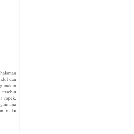
n halaman
undul dan
ggunakan
 tersebut
a capek,
agaimana
an, maka