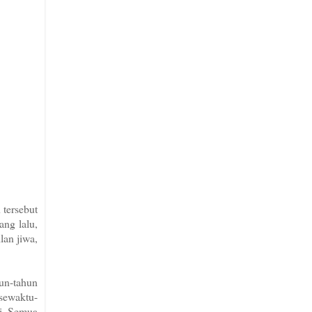
 tersebut
ang lalu,
lan jiwa,
un-tahun
 sewaktu-
ri. Semua