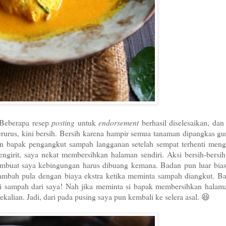
 Beberapa resep
posting
untuk
endorsement
berhasil diselesaikan, da
erurus, kini bersih. Bersih karena hampir semua tanaman dipangkas g
gan bapak pengangkut sampah langganan setelah sempat terhenti men
ngirit, saya nekat membersihkan halaman sendiri. Aksi bersih-bersih
embuat saya kebingungan harus dibuang kemana. Badan pun luar bias
tambah pula dengan biaya ekstra ketika meminta sampah diangkut. B
isi sampah dari saya! Nah jika meminta si bapak membersihkan halam
lian. Jadi, dari pada pusing saya pun kembali ke selera asal. 😆