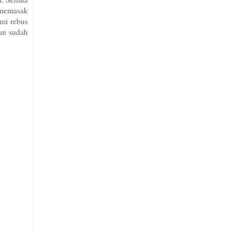
 memasak
 mi rebus
kan sudah