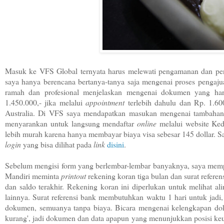
Masuk ke VFS Global ternyata harus melewati pengamanan dan p
saya hanya berencana bertanya-tanya saja mengenai proses pengaj
ramah dan profesional menjelaskan mengenai dokumen yang haru
1.450.000,- jika melalui
appointment
terlebih dahulu dan Rp. 1.60
Australia. Di VFS saya mendapatkan masukan mengenai tambahan 
menyarankan untuk langsung mendaftar
online
melalui website Ked
lebih murah karena hanya membayar biaya visa sebesar 145 dollar. 
login
yang bisa dilihat pada
link
disini
.
Sebelum mengisi form yang berlembar-lembar banyaknya, saya memp
Mandiri meminta
printout
rekening koran tiga bulan dan surat refer
dan saldo terakhir. Rekening koran ini diperlukan untuk melihat a
lainnya. Surat referensi bank membutuhkan waktu 1 hari untuk jad
dokumen, semuanya tanpa biaya. Bicara mengenai kelengkapan dok
kurang', jadi dokumen dan data apapun yang menunjukkan posisi keua