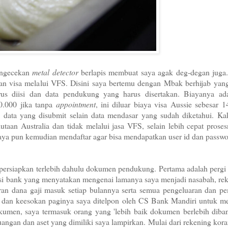
engecekan
metal detector
berlapis membuat saya agak deg-degan juga.
uan visa melalui VFS. Disini saya bertemu dengan Mbak berhijab yan
s diisi dan data pendukung yang harus disertakan. Biayanya ad
0.000 jika tanpa
appointment
, ini diluar biaya visa Aussie sebesar 1
data yang disubmit selain data mendasar yang sudah diketahui. Ka
utaan Australia dan tidak melalui jasa VFS, selain lebih cepat prose
Saya pun kemudian mendaftar agar bisa mendapatkan user id dan passw
ersiapkan terlebih dahulu dokumen pendukung. Pertama adalah pergi
ensi bank yang menyatakan mengenai lamanya saya menjadi nasabah, re
liran dana gaji masuk setiap bulannya serta semua pengeluaran dan 
i, dan keesokan paginya saya ditelpon oleh CS Bank Mandiri untuk m
umen, saya termasuk orang yang 'lebih baik dokumen berlebih diba
ngan dan aset yang dimiliki saya lampirkan. Mulai dari rekening kor