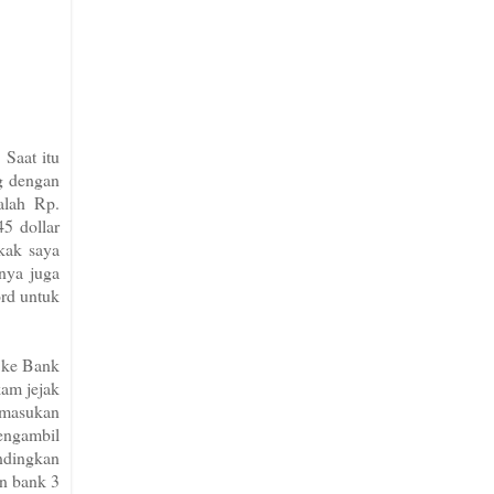
 Saat itu
g dengan
alah Rp.
45 dollar
kak saya
snya juga
ord untuk
 ke Bank
kam jejak
pemasukan
engambil
ndingkan
an bank 3