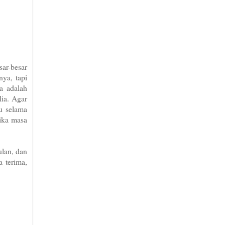
sar-besar
nya, tapi
a adalah
lia. Agar
u selama
tika masa
ulan, dan
a terima,