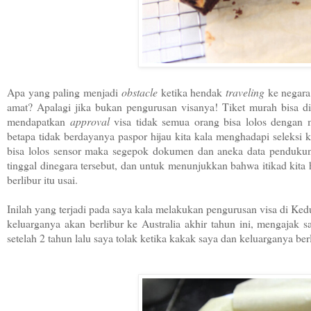
Apa yang paling menjadi
obstacle
ketika hendak
traveling
ke negara
amat? Apalagi jika bukan pengurusan visanya! Tiket murah bisa dip
mendapatkan
approval
visa tidak semua orang bisa lolos dengan
betapa tidak berdayanya paspor hijau kita kala menghadapi seleksi ke
bisa lolos sensor maka segepok dokumen dan aneka data pendukun
tinggal dinegara tersebut, dan untuk menunjukkan bahwa itikad kita 
berlibur itu usai.
Inilah yang terjadi pada saya kala melakukan pengurusan visa di Ke
keluarganya akan berlibur ke Australia akhir tahun ini, mengajak s
setelah 2 tahun lalu saya tolak ketika kakak saya dan keluarganya ber