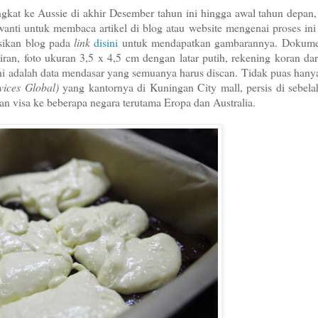
gkat ke Aussie di akhir Desember tahun ini hingga awal tahun depan,
anti untuk membaca artikel di blog atau website mengenai proses ini
sikan blog pada
link
disini
untuk mendapatkan gambarannya. Dokum
ran, foto ukuran 3,5 x 4,5 cm dengan latar putih, rekening koran da
lan, ini adalah data mendasar yang semuanya harus discan. Tidak puas han
vices Global)
yang kantornya di Kuningan City mall, persis di sebela
an visa ke beberapa negara terutama Eropa dan Australia.