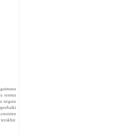
agaimana
aya semua
pa negara
perbaiki
konsisten
terakhir.