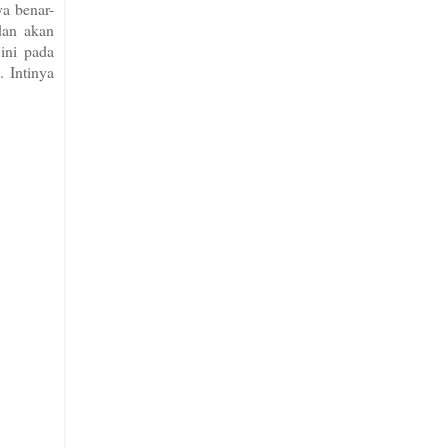
ya benar-
dan akan
ini pada
. Intinya