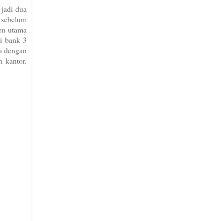
 jadi dua
 sebelum
en utama
ri bank 3
ya dengan
h kantor.