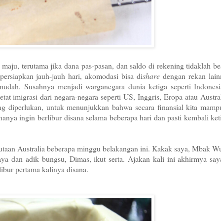
 maju, terutama jika dana pas-pasan, dan saldo di rekening tidaklah be
ersiapkan jauh-jauh hari, akomodasi bisa di
share
dengan rekan lain
 mudah.
Susahnya menjadi warganegara dunia ketiga seperti Indonesi
tat imigrasi dari negara-negara seperti US, Inggris, Eropa atau Austra
g diperlukan, untuk menunjukkan bahwa secara finansial kita mamp
hanya ingin berlibur disana selama beberapa hari dan pasti kembali ke
dutaan Australia beberapa minggu belakangan ini. Kakak saya, Mbak W
aya dan adik bungsu, Dimas, ikut serta. Ajakan kali ini akhirmya say
libur pertama kalinya disana.