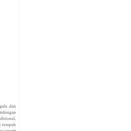
gula dan
andungan
isional,
a rempah
p seperti