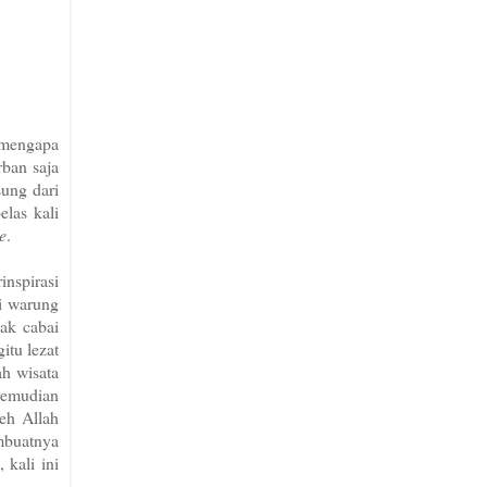
 mengapa
ban saja
ung dari
las kali
e
.
inspirasi
i warung
ak cabai
itu lezat
ah wisata
kemudian
eh Allah
embuatnya
kali ini