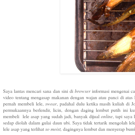
Saya lantas mencari sana dan sini di
browser
informasi mengenai c
video tentang mengasap makanan dengan wajan atau panci di atas k
pernah membeli lele,
swear
, padahal dulu ketika masih kuliah di 
permukaannya berlendir, licin, dengan daging lembut putih ini k
membeli lele asap yang sudah jadi, banyak dijual
online
, tapi saya 
sedap diolah dalam gulai daun ubi. Saya tidak tertarik mengolah l
lele asap yang terlihat
so moist,
dagingnya lembut dan menyerap bum