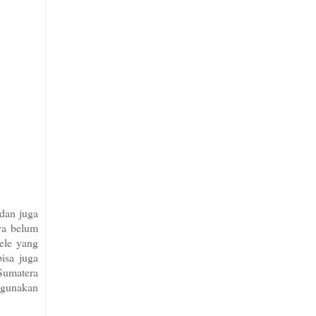
 dan juga
ya belum
ele yang
isa juga
 Sumatera
nggunakan