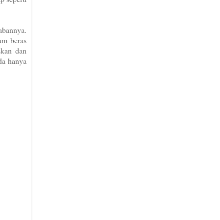
abannya.
am beras
skan dan
da hanya