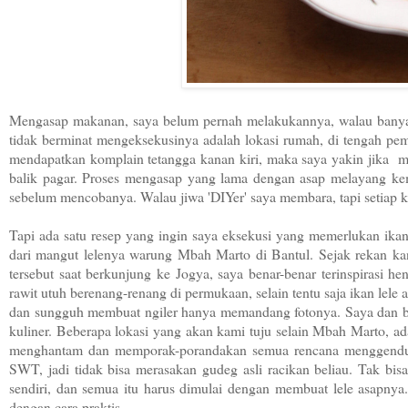
Mengasap makanan, saya belum pernah melakukannya, walau banya
tidak berminat mengeksekusinya adalah lokasi rumah, di tengah p
mendapatkan komplain tetangga kanan kiri, maka saya yakin jika m
balik pagar. Proses mengasap yang lama dengan asap melayang kem
sebelum mencobanya. Walau jiwa 'DIYer' saya membara, tapi setiap 
Tapi ada satu resep yang ingin saya eksekusi yang memerlukan ikan a
dari mangut lelenya warung Mbah Marto di Bantul. Sejak rekan kan
tersebut saat berkunjung ke Jogya, saya benar-benar terinspirasi
rawit utuh berenang-renang di permukaan, selain tentu saja ikan lele
dan sungguh membuat ngiler hanya memandang fotonya. Saya dan b
kuliner. Beberapa lokasi yang akan kami tuju selain Mbah Marto
menghantam dan memporak-porandakan semua rencana menggendutka
SWT, jadi tidak bisa merasakan gudeg asli racikan beliau. Tak bis
sendiri, dan semua itu harus dimulai dengan membuat lele asapnya
dengan cara praktis.