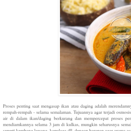
Proses penting saat mengasap ikan atau daging adalah merendam
rempah-rempah - selama semalaman. Tujuannya agar terjadi osmosi
air di dalam ikan/daging berkurang dan mempercepat proses pe
mendiamkannya selama 3 jam di kulkas, mungkin seharusnya sema
seperti kembang lawang, kapulaga dll, dengan harapan agar aroma a