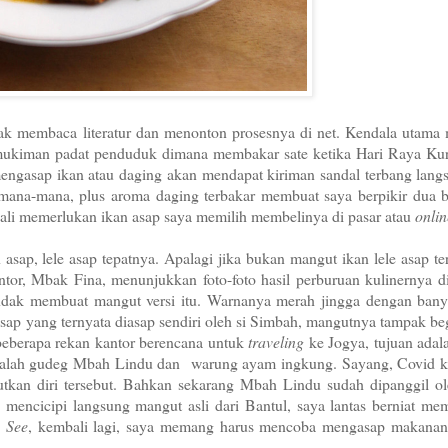
k membaca literatur dan menonton prosesnya di net. Kendala utama
emukiman padat penduduk dimana membakar sate ketika Hari Raya Kur
engasap ikan atau daging akan mendapat kiriman sandal terbang langs
ana-mana, plus aroma daging terbakar membuat saya berpikir dua be
kali memerlukan ikan asap saya memilih membelinya di pasar atau
onlin
sap, lele asap tepatnya. Apalagi jika bukan mangut ikan lele asap ter
tor, Mbak Fina, menunjukkan foto-foto hasil perburuan kulinernya d
 hendak membuat mangut versi itu. Warnanya merah jingga dengan bany
 asap yang ternyata diasap sendiri oleh si Simbah, mangutnya tampak beg
eberapa rekan kantor berencana untuk
traveling
ke Jogya, tujuan adal
, adalah gudeg Mbah Lindu dan warung ayam ingkung. Sayang, Covid 
n diri tersebut. Bahkan sekarang Mbah Lindu sudah dipanggil ol
a mencicipi langsung mangut asli dari Bantul, saya lantas berniat m
.
See
, kembali lagi, saya memang harus mencoba mengasap makanan, 