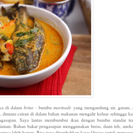
nya di dalam
brine
- bumbu
marinade
yang mengandung air, garam, 
s, dimana cairan di dalam bahan makanan mengalir keluar sehingga k
ngasapan. Saya lantas membumbui ikan dengan bumbu standar trad
laman. Bahan bakar pengasapan menggunakan beras, daun teh, anek
sapnya lebih harum. Bisa juga ditambahkan kayu khusus untuk mengasa