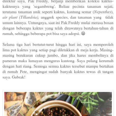
direktur saya, Pak Freddy, berjanji memberikan koleksi kaktus-
kaktusnya yang 'segambreng'. Beliau pecinta tanaman sejati,
terutama tanaman unik seperti kaktus, kantung semar (
Nepenthes
),
air plant (Tillandsia),
anggrek species, dan tanaman yang tidak
umum lainnya. Untungnya, saat ini Pak Freddy mulai merasa bosan
dengan beberapa kaktus yang telah dirawatnya bertahun-tahun di
rumah, sehingga beberapa pot bisa saya adopsi. 😁
Selama tiga hari bertutut-turut hingga hari ini, saya memperoleh
lima pot kaktus yang setiap pagi diletakkan di meja kerja. Masing-
masing berukuran cukup jumbo, dan jika harus membelinya di
pameran maka lumayan menguras kantong. Saya pulang kerumah
dengan hati riang. Semoga semua kaktus tersebut mampu bertahan
di rumah Pete, mengingat sudah banyak kaktus tewas di tangan
saya. Gubrak!