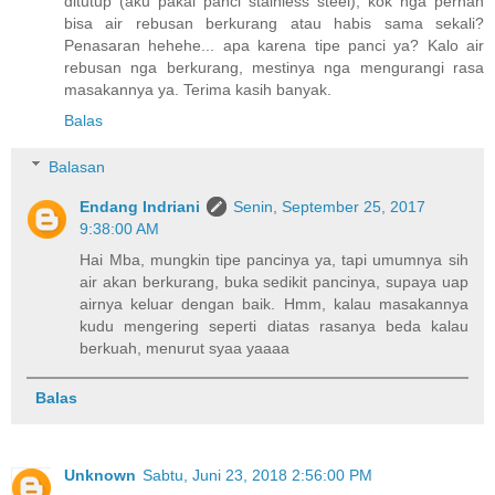
ditutup (aku pakai panci stainless steel), kok nga pernah
bisa air rebusan berkurang atau habis sama sekali?
Penasaran hehehe... apa karena tipe panci ya? Kalo air
rebusan nga berkurang, mestinya nga mengurangi rasa
masakannya ya. Terima kasih banyak.
Balas
Balasan
Endang Indriani
Senin, September 25, 2017
9:38:00 AM
Hai Mba, mungkin tipe pancinya ya, tapi umumnya sih
air akan berkurang, buka sedikit pancinya, supaya uap
airnya keluar dengan baik. Hmm, kalau masakannya
kudu mengering seperti diatas rasanya beda kalau
berkuah, menurut syaa yaaaa
Balas
Unknown
Sabtu, Juni 23, 2018 2:56:00 PM