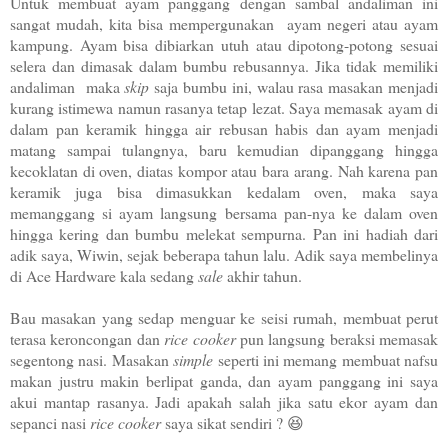
Untuk membuat ayam panggang dengan sambal andaliman ini
sangat mudah, kita bisa mempergunakan ayam negeri atau ayam
kampung. Ayam bisa dibiarkan utuh atau dipotong-potong sesuai
selera dan dimasak dalam bumbu rebusannya. Jika tidak memiliki
andaliman maka
skip
saja bumbu ini, walau rasa masakan menjadi
kurang istimewa namun rasanya tetap lezat. Saya memasak ayam di
dalam pan keramik hingga air rebusan habis dan ayam menjadi
matang sampai tulangnya, baru kemudian dipanggang hingga
kecoklatan di oven, diatas kompor atau bara arang. Nah karena pan
keramik juga bisa dimasukkan kedalam oven, maka saya
memanggang si ayam langsung bersama pan-nya ke dalam oven
hingga kering dan bumbu melekat sempurna. Pan ini hadiah dari
adik saya, Wiwin, sejak beberapa tahun lalu. Adik saya membelinya
di Ace Hardware kala sedang
sale
akhir tahun.
Bau masakan yang sedap menguar ke seisi rumah, membuat perut
terasa keroncongan dan
rice cooker
pun langsung beraksi memasak
segentong nasi. Masakan
simple
seperti ini memang membuat nafsu
makan justru makin berlipat ganda, dan ayam panggang ini saya
akui mantap rasanya. Jadi apakah salah jika satu ekor ayam dan
sepanci nasi
rice cooker
saya sikat sendiri ? 😆