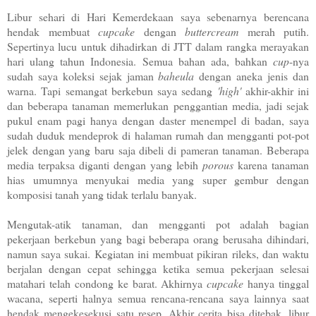
Libur sehari di Hari Kemerdekaan saya sebenarnya berencana
hendak membuat
cupcake
dengan
buttercream
merah putih.
Sepertinya lucu untuk dihadirkan di JTT dalam rangka merayakan
hari ulang tahun Indonesia. Semua bahan ada, bahkan
cup
-nya
sudah saya koleksi sejak jaman
baheula
dengan aneka jenis dan
warna. Tapi semangat berkebun saya sedang
'high'
akhir-akhir ini
dan beberapa tanaman memerlukan penggantian media, jadi sejak
pukul enam pagi hanya dengan daster menempel di badan, saya
sudah duduk mendeprok di halaman rumah dan mengganti pot-pot
jelek dengan yang baru saja dibeli di pameran tanaman. Beberapa
media terpaksa diganti dengan yang lebih
porous
karena tanaman
hias umumnya menyukai media yang super gembur dengan
komposisi tanah yang tidak terlalu banyak.
Mengutak-atik tanaman, dan mengganti pot adalah bagian
pekerjaan berkebun yang bagi beberapa orang berusaha dihindari,
namun saya sukai. Kegiatan ini membuat pikiran rileks, dan waktu
berjalan dengan cepat sehingga ketika semua pekerjaan selesai
matahari telah condong ke barat. Akhirnya
cupcake
hanya tinggal
wacana, seperti halnya semua rencana-rencana saya lainnya saat
hendak mengekesekusi satu resep. Akhir cerita bisa ditebak, libur