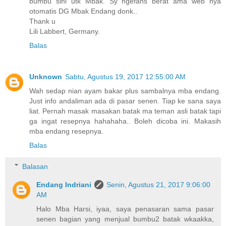
bumbu sini utk Mbak. Sy ngefans berat ama web nya
otomatis DG Mbak Endang donk..
Thank u
Lili Labbert, Germany.
Balas
Unknown
Sabtu, Agustus 19, 2017 12:55:00 AM
Wah sedap nian ayam bakar plus sambalnya mba endang.
Just info andaliman ada di pasar senen. Tiap ke sana saya
liat. Pernah masak masakan batak ma teman asli batak tapi
ga ingat resepnya hahahaha.. Boleh dicoba ini. Makasih
mba endang resepnya.
Balas
Balasan
Endang Indriani
Senin, Agustus 21, 2017 9:06:00
AM
Halo Mba Harsi, iyaa, saya penasaran sama pasar
senen bagian yang menjual bumbu2 batak wkaakka,