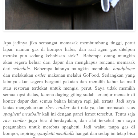
Apa jadinya jika semangat memasak membumbung tinggi, perut
lapar, namun gas di kompor habis, dan saat agen gas ditelpon
mereka pun sedang kehabisan stok? Beberapa orang mungkin
akan segera keluar dari dapur dan menghapus rencana memasak
dari
schedule
. Beberapa lainnya mungkin membuka
handphone
dan melakukan
order
makanan melalui GoFood. Sedangkan yang
lainnya akan segera berganti pakaian dan memilih kabur ke mall
atau restoran terdekat untuk mengisi perut. Saya tidak memilih
semua opsi diatas, karena daging giling sudah terlanjur mencair di
konter dapur dan semua bahan lainnya rapi jali tertata. Jadi saya
lantas mengeluarkan
slow cooker
dari raknya, dan memasak saus
spaghetti meatballs
kali ini dengan panci lemot tersebut. Tentu saja
rice cooker
juga bisa diberdayakan, dan alat tersebut pun saya
pergunakan untuk merebus spaghetti. Jadi walau tanpa gas di
kompor, sepiring
spaghetti meatballs
hangat dan sedap ini tetap bisa