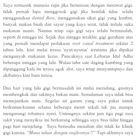
Saya termasuk manusia rajin jika berurusan dengan merawat gigi:
tidak pernah lupa menggosok gigi jika hendak tidur, selalu
menggunakan
dental floss
, menggunakan sikat gigi yang lembut,
banyak makan buah dan sayur yang kaya serat, tidak terlalu suka
makanan manis. Namun tetap saja gigi saya selalu bermasalah,
seperti di minggu ini. Sejak dua minggu terakhir, gigi geraham atas
yang pernah mendapat perlakuan
root canal treatment
sekitar 2
tahun lalu, kini mulai terasa 'nyut-nyutan' terutama jika dipakai
mengunyah makanan keras. Puncaknya saat Lebaran Idul Adha
beberapa minggu yang lalu. Walau tahu sate daging kambing yang
dipanggang kala itu terasa agak alot, saya tetap menyantapnya dan
akibatnya kini baru terasa.
Dua hari yang lalu gigi bermasalah ini mulai meradang, gusinya
membengkak dan sakitnya bukan main. Semalaman saya tidak bisa
memejamkan mata. Segelas air garam yang saya pakai untuk
berkumur-kumur selama beberapa menit sekali tak jua mampu
mengurangi tobatnya nyeri. Untungnya sekitar jam tiga pagi rasa
sakit yang menyiksa ini berkurang sehingga saya bisa tidur hingga
pagi hari menjelang. Saya berusaha menahan diri tidak ke klinik
gigi karena,
"Mana tahan dengan ongkosnya?!"
Tapi akhirnya saya