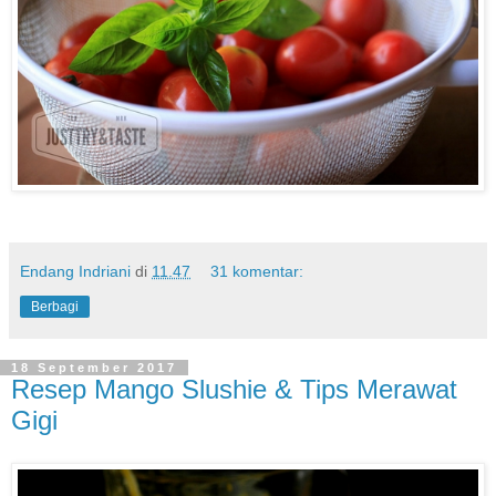
Endang Indriani
di
11.47
31 komentar:
Berbagi
18 September 2017
Resep Mango Slushie & Tips Merawat
Gigi