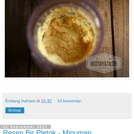
Endang Indriani
di
15.32
14 komentar:
Berbagi
22 September 2017
Resep Bir Pletok - Minuman