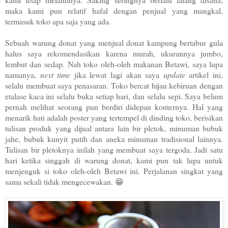
maka kami pun relatif hafal dengan penjual yang mangkal,
termasuk toko apa saja yang ada.
Sebuah warung donat yang menjual donat kampung bertabur gula
halus saya rekomendasikan karena murah, ukurannya jumbo,
lembut dan sedap.
Nah toko oleh-oleh makanan Betawi, saya lupa
namanya,
next time
jika lewat lagi akan saya
update
artikel ini,
selalu membuat saya penasaran. Toko bercat hijau kebiruan dengan
etalase kaca ini selalu buka setiap hari, dan selalu sepi. Saya belum
pernah melihat seorang pun berdiri didepan konternya. Hal yang
menarik hati adalah poster yang tertempel di dinding toko, berisikan
tulisan produk yang dijual antara lain bir pletok, minuman bubuk
jahe, bubuk kunyit putih dan aneka minuman tradisional lainnya.
Tulisan bir pletoknya inilah yang membuat saya tergoda. Jadi satu
hari ketika singgah di warung donat, kami pun tak lupa untuk
menjenguk si toko oleh-oleh Betawi ini. Perjalanan singkat yang
sama sekali tidak mengecewakan. 😁