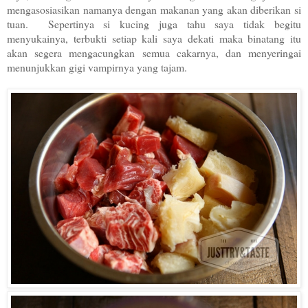
mengasosiasikan namanya dengan makanan yang akan diberikan si
tuan.
Sepertinya si kucing juga tahu saya tidak begitu
menyukainya, terbukti setiap kali saya dekati maka binatang itu
akan segera mengacungkan semua cakarnya, dan menyeringai
menunjukkan gigi vampirnya yang tajam.