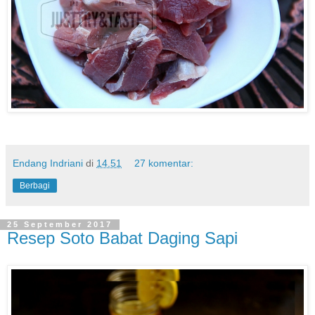
Endang Indriani
di
14.51
27 komentar:
Berbagi
25 September 2017
Resep Soto Babat Daging Sapi