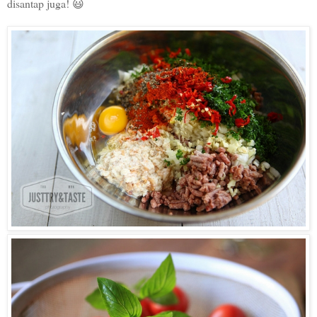
disantap juga! 😃