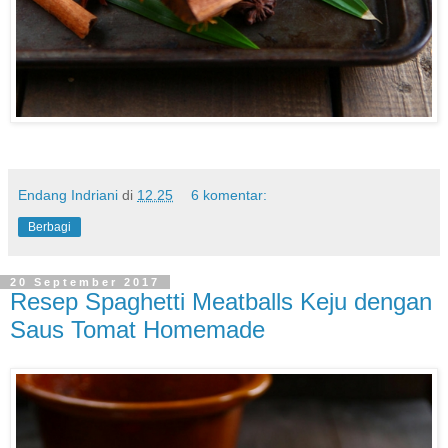
Endang Indriani
di
12.25
6 komentar:
Berbagi
20 September 2017
Resep Spaghetti Meatballs Keju dengan
Saus Tomat Homemade