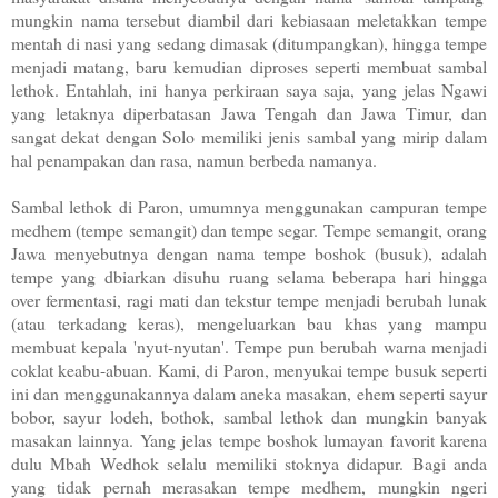
mungkin nama tersebut diambil dari kebiasaan meletakkan tempe
mentah di nasi yang sedang dimasak (ditumpangkan), hingga tempe
menjadi matang, baru kemudian diproses seperti membuat sambal
lethok. Entahlah, ini hanya perkiraan saya saja, yang jelas Ngawi
yang letaknya diperbatasan Jawa Tengah dan Jawa Timur, dan
sangat dekat dengan Solo memiliki jenis sambal yang mirip dalam
hal penampakan dan rasa, namun berbeda namanya.
Sambal lethok di Paron, umumnya menggunakan campuran tempe
medhem (tempe semangit) dan tempe segar. Tempe semangit, orang
Jawa menyebutnya dengan nama tempe boshok (busuk), adalah
tempe yang dbiarkan disuhu ruang selama beberapa hari hingga
over fermentasi, ragi mati dan tekstur tempe menjadi berubah lunak
(atau terkadang keras), mengeluarkan bau khas yang mampu
membuat kepala 'nyut-nyutan'. Tempe pun berubah warna menjadi
coklat keabu-abuan. Kami, di Paron, menyukai tempe busuk seperti
ini dan menggunakannya dalam aneka masakan, ehem seperti sayur
bobor, sayur lodeh, bothok, sambal lethok dan mungkin banyak
masakan lainnya. Yang jelas tempe boshok lumayan favorit karena
dulu Mbah Wedhok selalu memiliki stoknya didapur. Bagi anda
yang tidak pernah merasakan tempe medhem, mungkin ngeri