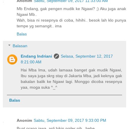
Anonim
Sabtu, September 09, 2017 11:33:00 AM
Mb Endang, gak pengen mudik ke Ngawi? ;) Aku juga anak
Ngawi Mb..
Wah, bisa ni resepnya di coba, hihihi.. besok lah klo punya
tempe yg semangit.. ima
Balas
Balasan
Endang Indriani
Selasa, September 12, 2017
8:21:00 AM
Hai Mba Ima, udah lamaaa banget gak mudik Ngawi,
Ibu saya juga skrg stay di Jakarta Mba, jadi keknya gak
bakalan balik ke Ngawi lagi. Monggo dicoba resepnya
yaa, moga suka ^_^
Balas
Anonim
Sabtu, September 09, 2017 9:33:00 PM
Buat orang jawa, asli bikin ngiler nih.. hehe