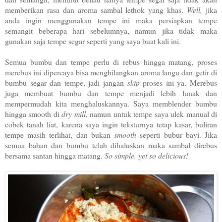
memberikan rasa dan aroma sambal lethok yang khas.
Well,
jika
anda ingin menggunakan tempe ini maka persiapkan tempe
semangit beberapa hari sebelumnya, namun jika tidak maka
gunakan saja tempe segar seperti yang saya buat kali ini.
Semua bumbu dan tempe perlu di rebus hingga matang, proses
merebus ini dipercaya bisa menghilangkan aroma langu dan getir di
bumbu segar dan tempe, jadi jangan
skip
proses ini ya. Merebus
juga membuat bumbu dan tempe menjadi lebih lunak dan
mempermudah kita menghaluskannya. Saya memblender bumbu
hingga smooth di
dry mill
, namun untuk tempe saya ulek manual di
cobek tanah liat, karena saya ingin teksturnya tetap kasar, buliran
tempe masih terlihat, dan bukan
smooth
seperti bubur bayi. Jika
semua bahan dan bumbu telah dihaluskan maka sambal direbus
bersama santan hingga matang.
So simple, yet so delicious!