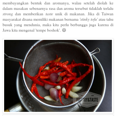
membayangkan bentuk dan aromanya, walau setelah diolah ke
dalam masakan sebenarnya rasa dan aroma tersebut tidaklah terlalu
strong
dan memberikan
taste
unik di makanan. Jika di Taiwan
masyarakat disana memiliki makanan bernama
'stinky tofu'
atau tahu
busuk yang mendunia, maka kita perlu berbangga juga karena di
Jawa kita mengenal 'tempe boshok'. 😄