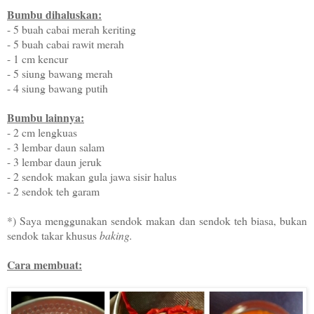
Bumbu dihaluskan:
- 5 buah cabai merah keriting
- 5 buah cabai rawit merah
- 1 cm kencur
- 5 siung bawang merah
- 4 siung bawang putih
Bumbu lainnya:
- 2 cm lengkuas
- 3 lembar daun salam
- 3 lembar daun jeruk
- 2 sendok makan gula jawa sisir halus
- 2 sendok teh garam
*) Saya menggunakan sendok makan dan sendok teh biasa, bukan
sendok takar khusus
baking.
Cara membuat: