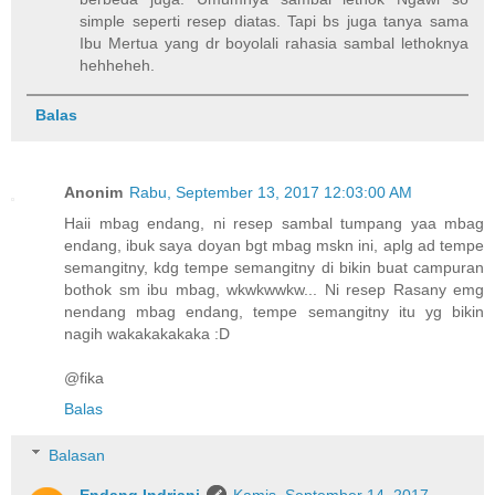
simple seperti resep diatas. Tapi bs juga tanya sama
Ibu Mertua yang dr boyolali rahasia sambal lethoknya
hehheheh.
Balas
Anonim
Rabu, September 13, 2017 12:03:00 AM
Haii mbag endang, ni resep sambal tumpang yaa mbag
endang, ibuk saya doyan bgt mbag mskn ini, aplg ad tempe
semangitny, kdg tempe semangitny di bikin buat campuran
bothok sm ibu mbag, wkwkwwkw... Ni resep Rasany emg
nendang mbag endang, tempe semangitny itu yg bikin
nagih wakakakakaka :D
@fika
Balas
Balasan
Endang Indriani
Kamis, September 14, 2017