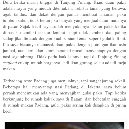
Dulu ketika masih tinggal di Tanjung Pinang, Riau, daun pakis
adalah sayur yang mudah ditemukan. Tekstur tanah yang berawa,
agak tandus, dan dekat dengan pantai membuat tanaman paku
tumbuh subur, tidak heran jika banyak yang menjual daun mudanya
di pasar. Sejak kecil saya sudah menyukainya. Daun pakis ketika
dimasak memiliki tekstur lembut tetapi tidak lembek dan paling
sedap jika dimasak dengan kuah santan kental seperti gulai kali ini.
Ibu saya biasanya memasak daun pakis dengan potongan ikan asin
jambal, atau teri, dan kami beramai-ramai menyantapnya dengan
nasi segambreng. Tidak perlu lauk lainnya, tapi di Tanjung Pinang
seafood
cukup murah harganya, jadi ikan goreng selalu ada di meja
makan.
Terkadang resto Padang juga menjualnya, tapi sangat jarang sekali.
Beberapa kali menyantap nasi Padang di Jakarta, saya belum
pernah menemukan ada yang menyajikan gulai pakis. Tapi ketika
berkunjung ke rumah kakak saya di Batam, dan kebetulan singgah
di rumah makan Padang, gulai pakis sering kali disajikan di piring
kecil.