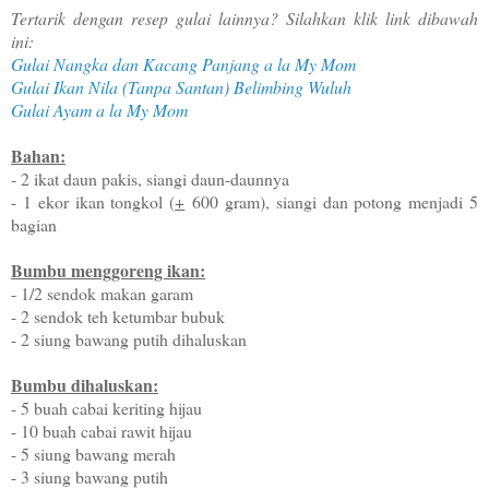
Tertarik dengan resep gulai lainnya? Silahkan klik link dibawah
ini:
Gulai Nangka dan Kacang Panjang a la My Mom
Gulai Ikan Nila (Tanpa Santan) Belimbing Wuluh
Gulai Ayam a la My Mom
Bahan:
- 2 ikat daun pakis, siangi daun-daunnya
- 1 ekor ikan tongkol (
+
600 gram), siangi dan potong menjadi 5
bagian
Bumbu menggoreng ikan:
- 1/2 sendok makan garam
- 2 sendok teh ketumbar bubuk
- 2 siung bawang putih dihaluskan
Bumbu dihaluskan:
- 5 buah cabai keriting hijau
- 10 buah cabai rawit hijau
- 5 siung bawang merah
- 3 siung bawang putih