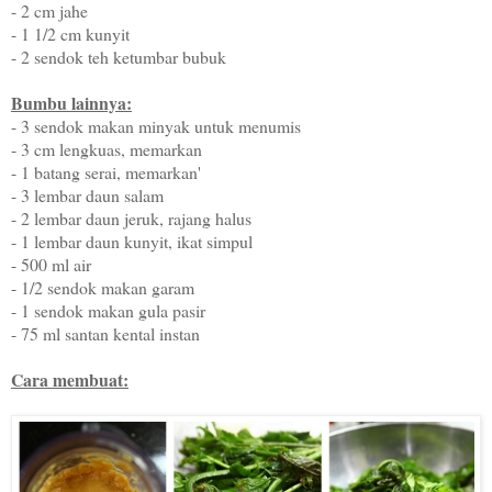
- 2 cm jahe
- 1 1/2 cm kunyit
- 2 sendok teh ketumbar bubuk
Bumbu lainnya:
- 3 sendok makan minyak untuk menumis
- 3 cm lengkuas, memarkan
- 1 batang serai, memarkan'
- 3 lembar daun salam
- 2 lembar daun jeruk, rajang halus
- 1 lembar daun kunyit, ikat simpul
- 500 ml air
- 1/2 sendok makan garam
- 1 sendok makan gula pasir
- 75 ml santan kental instan
Cara membuat: