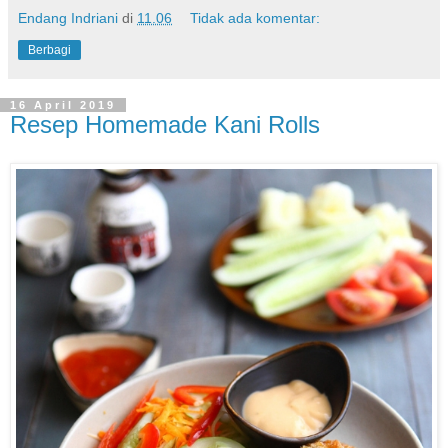
Endang Indriani
di
11.06
Tidak ada komentar:
Berbagi
16 April 2019
Resep Homemade Kani Rolls