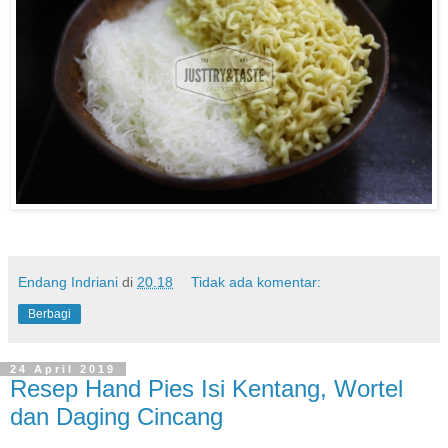
Endang Indriani
di
20.18
Tidak ada komentar:
Berbagi
24 April 2019
Resep Hand Pies Isi Kentang, Wortel
dan Daging Cincang