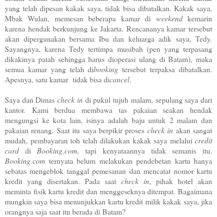
yang telah dipesan kakak saya, tidak bisa dibatalkan. Kakak saya,
Mbak Wulan, memesan beberapa kamar di
weekend
kemarin
karena hendak berkunjung ke Jakarta. Rencananya kamar tersebut
akan dipergunakan bersama Ibu dan keluarga adik saya, Tedy.
Sayangnya, karena Tedy tertimpa musibah (pen yang terpasang
dikakinya patah sehingga harus dioperasi ulang di Batam), maka
semua kamar yang telah di
booking
tersebut terpaksa dibatalkan.
Apesnya, satu kamar tidak bisa di
cancel
.
Saya dan Dimas
check in
di pukul tujuh malam, sepulang saya dari
kantor. Kami berdua membawa tas pakaian seakan hendak
mengungsi ke kota lain, isinya adalah baju untuk 2 malam dan
pakaian renang. Saat itu saya berpikir proses
check in
akan sangat
mudah, pembayaran toh telah dilakukan kakak saya melalui
credit
card
di
Booking.com
, tapi kenyataannya tidak semanis itu.
Booking.com
ternyata belum melakukan pendebetan kartu hanya
sebatas mengeblok tanggal pemesanan dan mencatat nomor kartu
kredit yang disertakan. Pada saat
check in
, pihak hotel akan
meminta fisik kartu kredit dan menggeseknya ditempat. Bagaimana
mungkin saya bisa menunjukkan kartu kredit milik kakak saya, jika
orangnya saja saat itu berada di Batam?