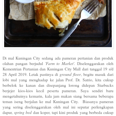
Di mal Kuningan City sedang ada pameran pertanian dan produk
olahan pangan berjudul
'Farm to Market'.
Diselenggarakan oleh
Kementrian Pertanian dan Kuningan City Mall dari tanggal 19 s/d
28 April 2019. Letak pastinya di
ground floor
, begitu masuk dari
lobi mal yang menghadap ke jalan Prof. Dr. Satrio, kita cukup
berbelok ke kanan dan disepanjang lorong didepan Starbucks
berjejer kios-kios kecil peserta pameran.
Saya sendiri baru
mengetahuinya kemarin, kala jam makan siang bersama beberapa
teman iseng berjalan ke mal Kuningan City. Biasanya pameran
yang sering diselenggarakan oleh mal ini seputar perlengkapan
dapur,
spring bed
dan koper, tapi kini produk yang berbeda cukup