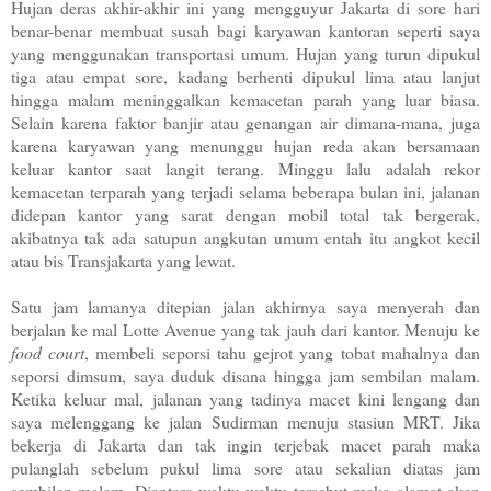
Hujan deras akhir-akhir ini yang mengguyur Jakarta di sore hari
benar-benar membuat susah bagi karyawan kantoran seperti saya
yang menggunakan transportasi umum. Hujan yang turun dipukul
tiga atau empat sore, kadang berhenti dipukul lima atau lanjut
hingga malam meninggalkan kemacetan parah yang luar biasa.
Selain karena faktor banjir atau genangan air dimana-mana, juga
karena karyawan yang menunggu hujan reda akan bersamaan
keluar kantor saat langit terang. Minggu lalu adalah rekor
kemacetan terparah yang terjadi selama beberapa bulan ini, jalanan
didepan kantor yang sarat dengan mobil total tak bergerak,
akibatnya tak ada satupun angkutan umum entah itu angkot kecil
atau bis Transjakarta yang lewat.
Satu jam lamanya ditepian jalan akhirnya saya menyerah dan
berjalan ke mal Lotte Avenue yang tak jauh dari kantor. Menuju ke
food court
, membeli seporsi tahu gejrot yang tobat mahalnya dan
seporsi dimsum, saya duduk disana hingga jam sembilan malam.
Ketika keluar mal, jalanan yang tadinya macet kini lengang dan
saya melenggang ke jalan Sudirman menuju stasiun MRT. Jika
bekerja di Jakarta dan tak ingin terjebak macet parah maka
pulanglah sebelum pukul lima sore atau sekalian diatas jam
sembilan malam. Diantara waktu-waktu tersebut maka alamat akan