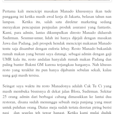
Pertama kali mencicipi masakan Manado khususnya ikan tude
panggang ini ketika masih awal kerja di Jakarta, belasan tahun nan
lampau. Ketika itu, salah satu direktur marketing sedang
merayakan pencapaian penjualan produk asuransi yang fantastis.
Kami, para admin, lantas dikumpulkan diresto Manado didaerah
Sudirman. Seumur-umur, lidah ini hanya dijejali dengan masakan
Jawa dan Padang, jadi prospek hendak mencicipi makanan Manado
tentu saja disambut dengan euforia lebay. Resto Manado bukanlah
rumah makan yang berani saya datangi, sebagai admin dengan gaji
UMR kala itu, resto andalan hanyalah rumah makan Padang dan
paling banter Bakmi GM karena terjangkau harganya. Nah khusus
resto yang terakhir itu pun hanya dijabanin sebulan sekali, kalau
uang gaji masih tersisa.
Seingat saya waktu itu resto Manadonya adalah Cak Tu Ci yang
masih membuka bisnisnya di dekat jalan Blora, Sudirman. Sekitar
25 orang admin dari berbagai cabang dimasukkan ke lantai dua
restoran, disana sudah menunggu sebuah meja panjang yang muat
untuk puluhan orang. Diatas meja sudah tertata deretan piring berisi
nasi dan segelas teh tawar hangat. Ketika kami mulai duduk