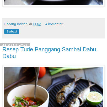
Endang Indriani
di
11.02
4 komentar:
Berbagi
22 April 2019
Resep Tude Panggang Sambal Dabu-
Dabu