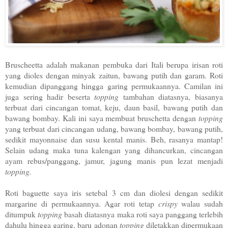
Bruscheetta adalah makanan pembuka dari Itali berupa irisan roti
yang dioles dengan minyak zaitun, bawang putih dan garam. Roti
kemudian dipanggang hingga garing permukaannya. Camilan ini
juga sering hadir beserta
topping
tambahan diatasnya, biasanya
terbuat dari cincangan tomat, keju, daun basil, bawang putih dan
bawang bombay. Kali ini saya membuat bruschetta dengan
topping
yang terbuat dari cincangan udang, bawang bombay, bawang putih,
sedikit mayonnaise dan susu kental manis. Beh, rasanya mantap!
Selain udang maka tuna kalengan yang dihancurkan, cincangan
ayam rebus/panggang, jamur, jagung manis pun lezat menjadi
topping.
Roti baguette saya iris setebal 3 cm dan diolesi dengan sedikit
margarine di permukaannya. Agar roti tetap
crispy
walau sudah
ditumpuk
topping
basah diatasnya maka roti saya panggang terlebih
dahulu hingga garing, baru adonan
topping
diletakkan dipermukaan