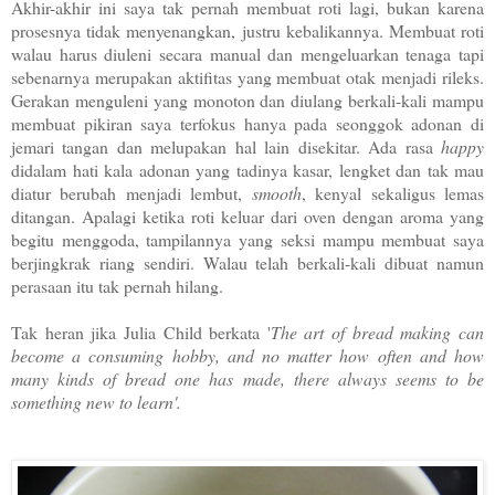
Akhir-akhir ini saya tak pernah membuat roti lagi, bukan karena
prosesnya tidak menyenangkan, justru kebalikannya. Membuat roti
walau harus diuleni secara manual dan mengeluarkan tenaga tapi
sebenarnya merupakan aktifitas yang membuat otak menjadi rileks.
Gerakan menguleni yang monoton dan diulang berkali-kali mampu
membuat pikiran saya terfokus hanya pada seonggok adonan di
jemari tangan dan melupakan hal lain disekitar. Ada rasa
happy
didalam hati kala adonan yang tadinya kasar, lengket dan tak mau
diatur berubah menjadi lembut,
smooth
, kenyal sekaligus lemas
ditangan. Apalagi ketika roti keluar dari oven dengan aroma yang
begitu menggoda, tampilannya yang seksi mampu membuat saya
berjingkrak riang sendiri. Walau telah berkali-kali dibuat namun
perasaan itu tak pernah hilang.
Tak heran jika Julia Child berkata '
The art of bread making can
become a consuming hobby, and no matter how often and how
many kinds of bread one has made, there always seems to be
something new to learn'.