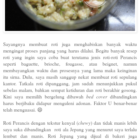
Sayangnya membuat roti juga menghabiskan banyak waktu
mengingat proses panjang yang harus dilalui. Begitu banyak resep
roti yang ingin saya coba buat terutama jenis roti-roti Perancis
seperti baguette, brioche, fougasse, atau beignet, namun
membayangkan waktu dan prosesnya yang lama maka keinginan
itu sirna. Dulu, saya masih sanggup nekat membuat roti sepulang
kantor. Tatkala roti dipanggang, jam sudah menunjukkan pukul
sebelas malam, bahkan sempat ketiduran dan roti berakhir gosong.
Kini saya memilih bergelung dibawah
bed cover
dibandingkan
harus berjibaku didapur menguleni adonan. Faktor U benar-benar
telah menguasai. 😄
Roti Perancis dengan tekstur kenyal (
chewy
) dan tidak manis lebih
saya suka dibandingkan roti ala Jepang yang menurut saya terlalu
lembut dan manis. Roti Jepang yang dijual di bakeri juga