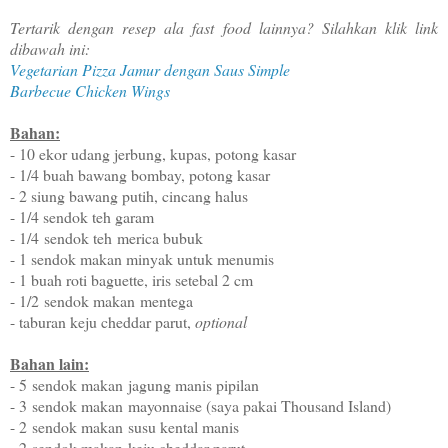
Tertarik dengan resep ala fast food lainnya? Silahkan klik link
dibawah ini:
Vegetarian Pizza Jamur dengan Saus Simple
Barbecue Chicken Wings
Bahan:
- 10 ekor udang jerbung, kupas, potong kasar
- 1/4 buah bawang bombay, potong kasar
- 2 siung bawang putih, cincang halus
- 1/4 sendok teh garam
- 1/4
sendok teh
merica bubuk
- 1 sendok makan minyak untuk menumis
- 1 buah roti baguette, iris setebal 2 cm
- 1/2
sendok makan
mentega
- taburan keju cheddar parut,
optional
Bahan lain:
- 5
sendok makan
jagung manis pipilan
- 3
sendok makan
mayonnaise (saya pakai Thousand Island)
- 2
sendok makan
susu kental manis
- 2
sendok makan
keju cheddar parut