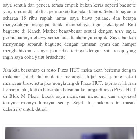
saya sentuh dan pencet, terasa empuk bukan keras seperti baguette
yang umum dijual di supermarket disebelah kantor. Sebuah baguette
seharga 18 ribu rupiah lantas saya bawa pulang, dan betapa
menyesalnya mengapa tidak membelinya tiga stekaligus! Roti
baguette di Ranch Market benar-benar sesuai dengan
taste
saya,
permukaannya chewy sementara didalamnya empuk. Saya bahkan
menyantap separuh baguette dengan tumisan ayam dan hampir
menghabiskan sisanya jika tidak teringat dengan satu resep yang
ingin saya coba yaitu bruschetta.
Jika kita bersantap di resto Pizza HUT maka akan bertemu dengan
makanan ini di dalam daftar menunya. Jujur, saya jarang sekali
memesan bruschetta jika nongkrong di Pizza HUT, tapi saat liburan
Lebaran lalu, ketika bersantap bersama keluarga di resto Pizza HUT
di Blok M Plaza, kakak saya memesan menu ini dan
surprised
ternyata rasanya lumayan sedap. Sejak itu, makanan ini masuk
dalam
list
untuk ditrial.