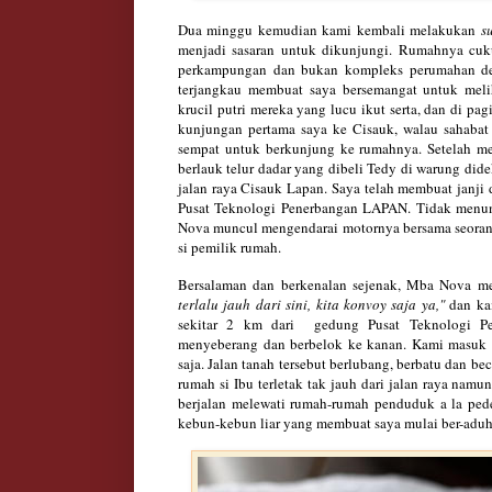
Dua minggu kemudian kami kembali melakukan
s
menjadi sasara
n untuk di
kunjungi. Ru
mahnya cuk
perkampungan dan bukan kompleks perumahan 
terjangkau membuat
saya bersemangat untuk meli
kruci
l p
utri mereka yang lucu ikut
serta, dan
di
pagi
kunjungan pertama saya
ke
Cisauk, wala
u
sahabat
sempat untuk berkunjung ke rumahny
a.
Setelah me
berlauk telur dad
ar
yang dibeli Tedy di
warung did
e
jalan raya C
isauk Lapan. Saya telah membuat janji
Pusat Teknol
og
i
Penerbangan LAPAN. Tidak menun
Nova
muncu
l
mengend
arai motornya bersama
seoran
si pemilik
rumah.
B
ersalaman dan berkenalan sejenak, Mba Nova m
terlalu jauh dari sini, kita
k
onvoy saja ya,"
dan kam
sekitar 2 km dari
gedung Pusat Teknol
og
i
Pe
menyeberang dan berbelok ke kanan. Kami masuk k
saja
. Jalan tanah tersebut berlubang
, berbatu dan be
rumah si Ibu t
erle
ta
k tak jauh d
ari jalan
raya namun
berjalan
melewati rumah-rumah
penduduk a la ped
kebun-kebun liar yang membuat
saya mulai ber-adu