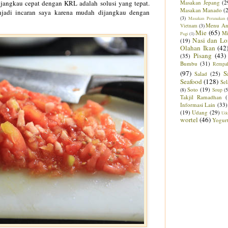
ijangkau cepat dengan
KRL
adalah
solusi yang tepat.
Masakan Jepang
(2
Masakan Manado
(
jadi inca
ran saya karena mudah dijangka
u dengan
(3)
Masakan Peranakan
Menu An
Vietnam
(3)
Mie
(65)
M
Pagi
(1)
Nasi dan Lo
(19)
Olahan Ikan
(42
Pisang
(43)
(35)
Bumbu
(31)
Rempa
(97)
S
Salad
(25)
Seafood
(128)
Sel
Soto
(19)
(8)
Soup
(5
Takjil Ramadhan
Informasi Lain
(33)
(19)
Udang
(29)
Ud
wortel
(46)
Yogur