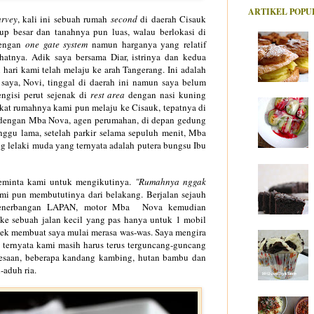
ARTIKEL POPU
urve
y
,
kali ini sebuah
rumah
second
di daerah Cisauk
up besar d
an
tanahnya pun lu
as
,
wala
u
b
erlokasi di
dengan
one
gate s
ystem
namun harganya yang relati
f
hat
nya.
Adik saya bersama Diar, istrinya dan kedua
 hari kami telah mela
ju ke a
rah Tangerang.
Ini adalah
 saya
, Novi, tinggal
di daerah ini n
amun saya belum
ngisi perut sejenak di
rest area
denga
n nasi kuning
kat rumahnya kami pun mela
ju ke
C
isauk, tepatny
a di
 dengan
Mba Nova, agen perumahan
, di depan gedung
ggu lama,
setelah pa
rki
r selama
sepuluh menit, Mba
g le
laki muda yang ternyata
ad
a
lah putera bungsu Ibu
eminta kami untuk mengikutinya.
"Rumahnya nggak
i pun membututinya dari belakang. Berjalan sejauh
nerbangan LAPAN, motor Mba
No
va kemudian
e sebuah jalan kecil yang pas hanya untuk 1 mobil
cek membuat saya mulai merasa was-was.
Saya mengir
a
 ternya
ta kami masih haru
s
terus terguncang-guncang
esaan
, bebera
pa
kandang kambing,
hutan ba
mbu dan
h-adu
h
ria.