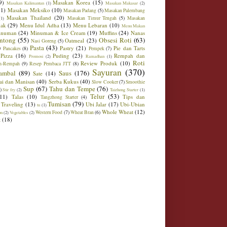
9)
Masakan Korea
(15)
Masakan Kalimantan
(1)
Masakan Makasar
(2)
21)
Masakan Meksiko
(10)
Masakan Padang
(5)
Masakan Palembang
Masakan Thailand
(20)
Masakan Timur Tengah
(5)
Masakan
(1)
ak
(29)
Menu Idul Adha
(13)
Menu Lebaran
(10)
Menu Makan
inuman
(24)
Minuman & Ice Cream
(19)
Muffins
(24)
Nanas
ntong
(55)
Obsesi Roti
(63)
Oatmeal
(23)
Nasi Goreng
(5)
)
Pasta
(43)
Pastry
(21)
Pie dan Tarts
Pancakes
(8)
Pempek
(7)
Pizza
(16)
Puding
(23)
Rempah dan
Promosi
(2)
Ramadhan
(1)
Roti
Review Produk
(10)
h-Rempah
(9)
Resep Pembaca JTT
(8)
Sayuran
(370)
ambal
(89)
Saus
(176)
Sate
(14)
ai dan Manisan
(40)
Serba Kukus
(40)
Slow Cooker
(7)
Smoothie
Sup
(67)
Tahu dan Tempe
(76)
)
Stir fry
(2)
Taizhong Starter
(1)
Telur
(53)
(11)
Talas
(10)
Tips dan
Tangzhong Starter
(4)
Tumisan
(79)
Traveling
(13)
Ubi Jalar
(17)
Ubi-Ubian
tu
(1)
Whole Wheat
(12)
Western Food
(7)
Wheat Bran
(6)
on
(2)
Vegetables
(2)
t
(18)