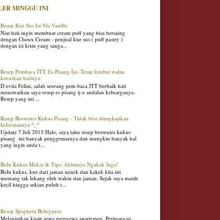
LER MINGGU INI
Resep Kue Sus Isi Vla Vanilla
Niat hati ingin membuat cream puff yang bisa bersaing
dengan Choux Cream - penjual kue sus ( puff pastry )
dengan isi krim yang sanga...
Resep Pembaca JTT: Es Pisang Ijo -Tetap lembut walau
keesokan harinya
D evita Felim, salah seorang pem baca JTT berbaik hati
menawarkan saya resep es pisang ij o andalan keluarganya.
Resep yang ini ...
Resep Brownies Kukus Pisang - Tidak bisa diungkapkan
kelezatannya ^_^
Update 7 Juli 2015 Halo, saya tahu resep brownies kukus
pisang ini banyak penggemarnya dan mungkin banyak hal
yang ingin anda t...
Bolu Kukus Mekar & Tips: Akhirnya Ngakak Juga!
Bolu kukus, kue dari jaman nenek dan kakek kita ini
memang tak lekang oleh waktu dan jaman. Sejak saya masih
kecil hingga sekian puluh t...
Resep Spaghetti Bolognese
Melanjutkan kisah sewa menyewa apartemen. Perjuangan