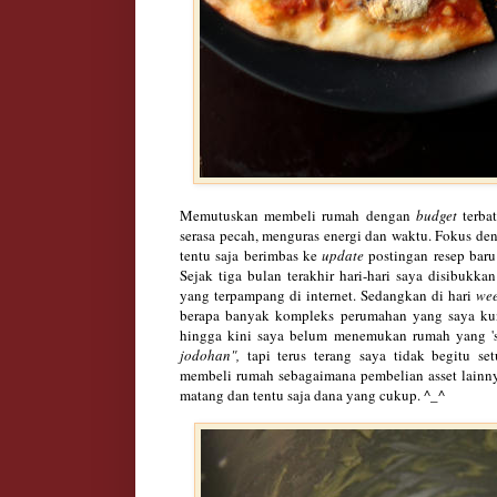
Memutuskan membeli
rumah dengan
budget
ter
ba
serasa pecah, menguras energi dan
waktu
. F
okus de
ten
tu saja berimbas
ke
update
p
ostingan resep baru
Sejak tig
a bulan terakhir
hari-hari saya d
i
sibukkan
yang terpampa
ng di internet.
Sedangkan
di
hari
we
berapa banyak
kompl
e
ks pe
rumahan yang
saya
ku
hingga kini saya belum men
emukan rumah yang 's
jodoh
an"
,
tapi
teru
s terang say
a
tidak beg
itu se
membeli rumah
sebagaimana pembelian asset lainn
matang dan tentu saja dana
yang cukup. ^_^