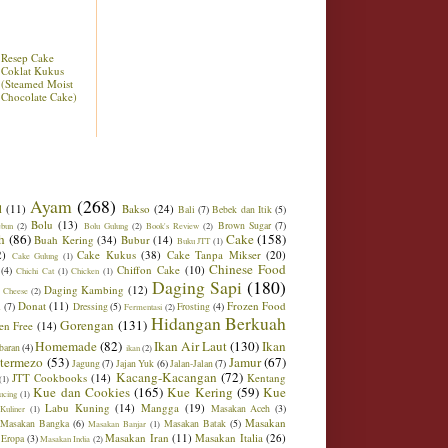
Resep Cake
Coklat Kukus
(Steamed Moist
Chocolate Cake)
Ayam
(268)
l
(11)
Bakso
(24)
Bali
(7)
Bebek dan Itik
(5)
Bolu
(13)
Brown Sugar
(7)
ebun
(2)
Bolu Gulung
(2)
Book's Review
(2)
h
(86)
Cake
(158)
Buah Kering
(34)
Bubur
(14)
Buku JTT
(1)
2)
Cake Kukus
(38)
Cake Tanpa Mikser
(20)
Cake Gulung
(1)
Chinese Food
Chiffon Cake
(10)
(4)
Chichi Cat
(1)
Chicken
(1)
Daging Sapi
(180)
Daging Kambing
(12)
 Cheese
(2)
Donat
(11)
Frozen Food
m
(7)
Dressing
(5)
Frosting
(4)
Fermentasi
(2)
Hidangan Berkuah
Gorengan
(131)
en Free
(14)
Homemade
(82)
Ikan Air Laut
(130)
Ikan
baran
(4)
ikan
(2)
ntermezo
(53)
Jamur
(67)
Jagung
(7)
Jajan Yuk
(6)
Jalan-Jalan
(7)
Kacang-Kacangan
(72)
JTT Cookbooks
(14)
Kentang
(1)
Kue dan Cookies
(165)
Kue Kering
(59)
Kue
ucing
(1)
Labu Kuning
(14)
Mangga
(19)
Masakan Aceh
(3)
Kuliner
(1)
Masakan
Masakan Bangka
(6)
Masakan Batak
(5)
Masakan Banjar
(1)
Masakan Iran
(11)
Masakan Italia
(26)
 Eropa
(3)
Masakan India
(2)