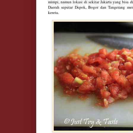
mimpi,
namun
lok
asi di seki
tar Jakarta y
ang bisa d
D
aerah seputar
Depok
, Bogor dan Tangerang
men
kereta
.