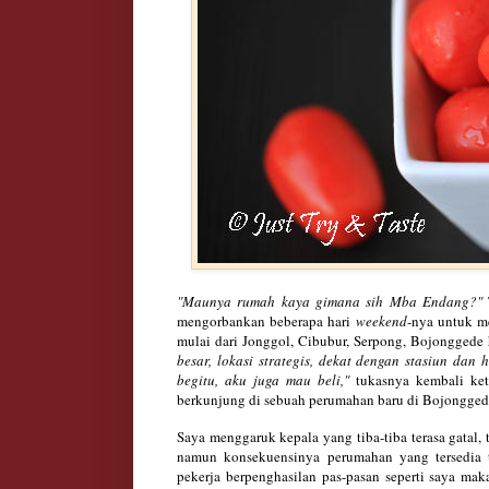
"Maunya rumah kaya gimana sih Mba Endang?
"
mengorbankan beberapa
hari
weekend
-nya untuk me
mulai dari
J
ongg
ol, Ci
bubur
, Serpong,
B
ojonggede
besar, lo
kasi strategis, de
kat dengan stasiun dan
h
begitu, a
ku ju
ga mau beli,
"
tukasnya kembali ket
b
er
kunjung di sebuah perumahan baru di
Bo
jongged
Saya meng
garuk kepala
yang tiba
-tiba terasa ga
tal,
namun konsekuensinya
perumahan yang tersedia 
pekerja
berpenghasilan p
as
-
pasan s
eperti saya mak