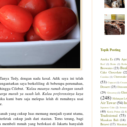
Topik Posting
Aneka Es
(19)
Ape
Beef
(1)
Bento
(1)
Berk
Bua
Brownies
(23)
Cake Chocolate
(2
Cheesecake
Camilan
(1)
Tanya
Tedy, dengan nada kesal.
Adi
k say
a ini tela
h
(53)
ngantarkan saya berkeliling di beberapa per
umahan,
Copycat
(1)
Cream
Dessert
(25)
Dimsu
hingga Cilebut
.
"K
alau maunya rumah denga
n tanah
(29)
Glut
arga murah ya susah lah. Kal
au preferensinya
kaya
Giveaway
(1)
(248)
ika kami baru saja melep
as lel
ah di rumahnya usai
Hidangan Le
Air Tawar
(54)
I
e
.
Japanese Cake
(2)
Jeroan
(40)
Ketela Pohon
(2)
K
tanah
yang cukup luas memang menjadi syarat utam
a
,
Tradisional
(75)
terletak
cukup j
auh dari stas
iun. Terus terang, bagi
Masakan Bali
(14)
a membeli ru
mah
yang berlokasi di Jakarta hanyalah
Betawi
(17)
Masakan