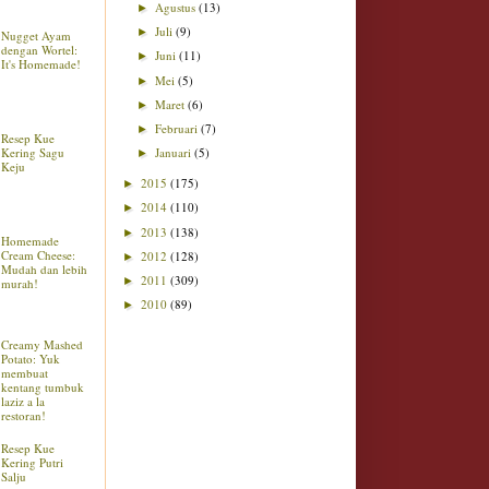
Agustus
(13)
►
Juli
(9)
►
Nugget Ayam
dengan Wortel:
Juni
(11)
►
It's Homemade!
Mei
(5)
►
Maret
(6)
►
Februari
(7)
►
Resep Kue
Kering Sagu
Januari
(5)
►
Keju
2015
(175)
►
2014
(110)
►
2013
(138)
►
Homemade
Cream Cheese:
2012
(128)
►
Mudah dan lebih
2011
(309)
►
murah!
2010
(89)
►
Creamy Mashed
Potato: Yuk
membuat
kentang tumbuk
laziz a la
restoran!
Resep Kue
Kering Putri
Salju