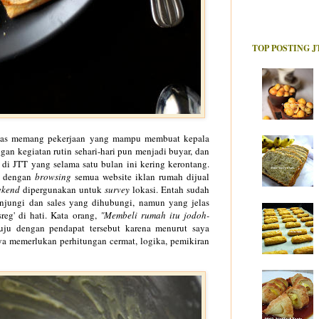
TOP POSTING J
tas memang pe
kerjaan
yan
g mampu mem
buat kep
ala
ngan ke
giatan
rutin sehari-hari pun menjadi
buya
r
,
dan
 di JTT yang selama satu bulan ini kering ker
ontang
.
 den
gan
brow
sing
semua website iklan rum
ah dijual
ekend
di
pergunakan untuk
survey
lokasi. Ent
ah sudah
n
jungi
dan
sales yang
di
hubungi
,
namun yang jelas
reg' d
i
hati. Kata orang
,
"Membeli rumah itu jodoh
-
tuju den
gan pendapat
tersebut
karena menurut saya
ya memerlukan perhitu
ngan cerm
at
, logika
, pemi
kiran