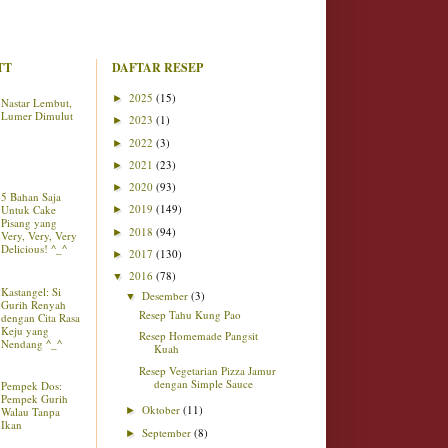
TT
DAFTAR RESEP
2025
(15)
►
Nastar Lembut,
Lumer Dimulut
2023
(1)
►
2022
(3)
►
2021
(23)
►
2020
(93)
►
5 Bahan Saja
2019
(149)
Untuk Cake
►
Pisang yang
2018
(94)
►
Very, Very, Very
Delicious! ^_^
2017
(130)
►
2016
(78)
▼
Kastangel: Si
Desember
(3)
▼
Gurih Renyah
Resep Tahu Kung Pao
dengan Cita Rasa
Keju yang
Resep Homemade Pangsit
Nendang ^_^
Kuah
Resep Vegetarian Pizza Jamur
dengan Simple Sauce
Pempek Dos:
Pempek Gurih
Oktober
(11)
Walau Tanpa
►
Ikan
September
(8)
►