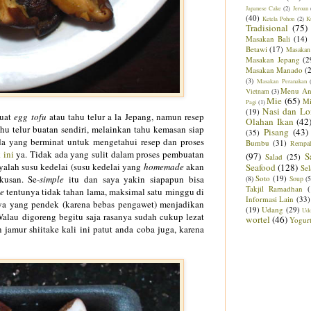
Japanese Cake
(2)
Jeroan
(40)
Ketela Pohon
(2)
K
Tradisional
(75)
Masakan Bali
(14)
Betawi
(17)
Masakan
Masakan Jepang
(2
Masakan Manado
(
(3)
Masakan Peranakan
Menu An
Vietnam
(3)
Mie
(65)
M
Pagi
(1)
Nasi dan Lo
(19)
uat
egg tofu
atau tahu telur a
la Jepan
g
,
namun resep
Olahan Ikan
(42
ahu telur buatan sendiri
, melain
kan
tahu kemasan siap
Pisang
(43)
(35)
da yang berminat
untuk mengetahui
rese
p dan proses
Bumbu
(31)
Rempa
 ini
ya.
Tida
k ada yang sulit dalam proses pembuatan
(97)
S
Salad
(25)
alah susu kedelai (
susu kedelai yang
h
omemade
akan
Seafood
(128)
Sel
k
usan. S
e-
simple
itu dan saya yakin
siap
apu
n bisa
Soto
(19)
(8)
Soup
(5
Takjil Ramadhan
e
tentun
ya tidak tahan lama
, maksimal
sat
u minggu di
Informasi Lain
(33)
ya yang
pendek (karena bebas pengawet)
menjadikan
(19)
Udang
(29)
Ud
alau dig
oreng begitu saja
rasanya sudah cukup lezat
wortel
(46)
Yogur
n jamur shii
take kali ini patut anda coba juga
, karena