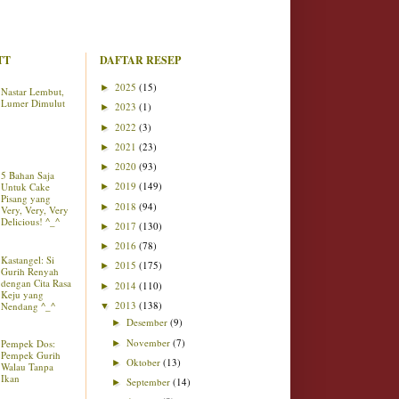
TT
DAFTAR RESEP
2025
(15)
►
Nastar Lembut,
Lumer Dimulut
2023
(1)
►
2022
(3)
►
2021
(23)
►
2020
(93)
►
5 Bahan Saja
2019
(149)
Untuk Cake
►
Pisang yang
2018
(94)
►
Very, Very, Very
Delicious! ^_^
2017
(130)
►
2016
(78)
►
Kastangel: Si
2015
(175)
►
Gurih Renyah
dengan Cita Rasa
2014
(110)
►
Keju yang
2013
(138)
Nendang ^_^
▼
Desember
(9)
►
November
(7)
Pempek Dos:
►
Pempek Gurih
Oktober
(13)
►
Walau Tanpa
Ikan
September
(14)
►