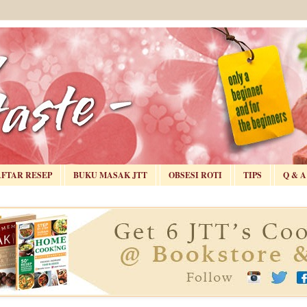
AFTAR RESEP
BUKU MASAK JTT
OBSESI ROTI
TIPS
Q & A