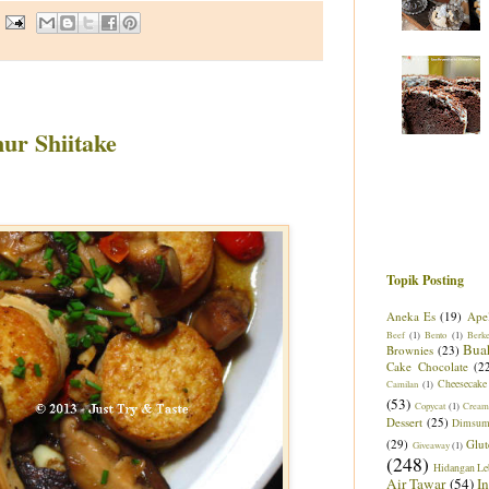
ur Shiitake
Topik Posting
Aneka Es
(19)
Ape
Beef
(1)
Bento
(1)
Berk
Bua
Brownies
(23)
Cake Chocolate
(2
Cheesecake
Camilan
(1)
(53)
Copycat
(1)
Cream
Dessert
(25)
Dimsu
(29)
Glut
Giveaway
(1)
(248)
Hidangan Le
Air Tawar
(54)
I