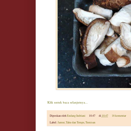
Klik untuk baca selanjutnya...
Diposkan oleh
Endang Indriani
10.47
di
10.47
18 komentar
Label:
Jamur
,
Tahu dan Tempe
,
Tumisan