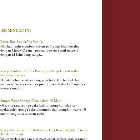
LER MINGGU INI
Resep Kue Sus Isi Vla Vanilla
Niat hati ingin membuat cream puff yang bisa bersaing
dengan Choux Cream - penjual kue sus ( puff pastry )
dengan isi krim yang sanga...
Resep Pembaca JTT: Es Pisang Ijo -Tetap lembut walau
keesokan harinya
D evita Felim, salah seorang pem baca JTT berbaik hati
menawarkan saya resep es pisang ij o andalan keluarganya.
Resep yang ini ...
Simple Basic Sponge Cake dalam 10 Menit
Oke, cita rasa sponge cake kali ini mungkin tidak se-
spektakuler sponge cake umumnya dan mungkin waktu 10
menit yang saya tuliskan pada ...
Resep Kue Kering Lidah Kucing Tiga Rasa (Original, Green
Tea dan Coklat)
Waktu berlalu dengan luar biasa cepat, melesat dan sekarang