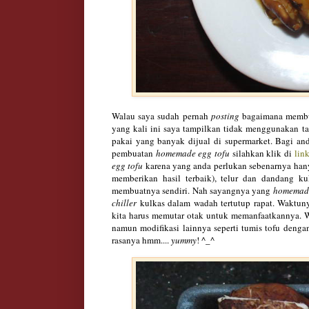
Walau saya sudah pernah
postin
g
bagaima
na memb
yang kali i
ni saya tamp
ilkan tidak menggunakan
t
pa
kai yang b
anyak dijual di supermarket
. Bagi an
pembuatan
homemade egg tofu
sila
hkan klik di
link
egg tofu
karena yang anda perlukan sebenarnya hany
m
emberika
n hasil ter
baik), telur dan dandang ku
membuatnya sendiri. Nah sayangnya
yang
ho
memad
chiller
kulkas dala
m wadah tertutup rapat.
Waktun
kita
harus memutar
otak untuk memanfaat
kan
nya.
W
namun mo
difikasi lainnya s
eperti tumis tofu denga
rasanya hmm....
yummy
! ^_^