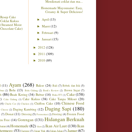
Menikmati coklat dan ma...
Homemade Mayonnaise: Easy,
Creamy & Super Delicious!
Resep Cake
April
(13)
►
Coklat Kukus
(Steamed Moist
Maret
(12)
►
Chocolate Cake)
Februari
(9)
►
Januari
(15)
►
2012
(128)
►
2011
(309)
►
2010
(89)
►
Ayam
(268)
l
(11)
Bakso
(24)
Bali
(7)
Bebek dan Itik
(5)
Bolu
(13)
Brown Sugar
(7)
ebun
(2)
Bolu Gulung
(2)
Book's Review
(2)
h
(86)
Cake
(158)
Buah Kering
(34)
Bubur
(14)
Buku JTT
(1)
2)
Cake Kukus
(38)
Cake Tanpa Mikser
(20)
Cake Gulung
(1)
Chinese Food
Chiffon Cake
(10)
(4)
Chichi Cat
(1)
Chicken
(1)
Daging Sapi
(180)
Daging Kambing
(12)
 Cheese
(2)
Donat
(11)
Frozen Food
m
(7)
Dressing
(5)
Frosting
(4)
Fermentasi
(2)
Hidangan Berkuah
Gorengan
(131)
en Free
(14)
Homemade
(82)
Ikan Air Laut
(130)
Ikan
baran
(4)
ikan
(2)
ntermezo
(53)
Jamur
(67)
Jagung
(7)
Jajan Yuk
(6)
Jalan-Jalan
(7)