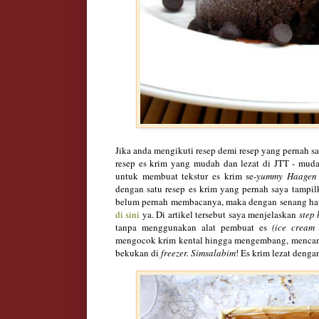
Jika anda mengikuti resep demi resep yang pernah s
resep es krim yang mudah dan lezat di JTT - mud
untuk membuat tekstur
es krim
se-
yummy
Haagen
dengan satu resep es krim yang pernah saya tampi
belum pernah membacanya, maka dengan senang hati
di sini
ya. Di artikel tersebut saya menjelaskan
step 
tanpa menggunakan alat pembuat es
(ice cream
mengocok krim kental hingga mengembang, menc
bekukan di
freezer. Simsalabim
! Es krim lezat deng