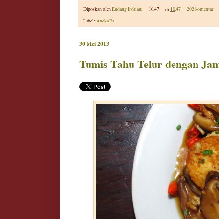
Diposkan oleh
Endang Indriani
10.47
di
10.47
202 komentar
Label:
Aneka Es
30 Mei 2013
Tumis Tahu Telur dengan Jam