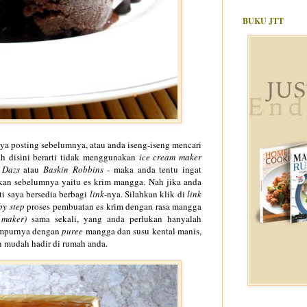
BUKU JTT
aya posting sebelumnya, atau anda iseng-iseng mencari
ah disini berarti tidak menggunakan
ice cream maker
 Dazs
atau
Baskin Robbins
- maka anda tentu ingat
lkan sebelumnya yaitu es krim mangga. Nah jika anda
 saya bersedia berbagi
link-
nya. Silahkan klik di
link
by step
proses pembuatan es krim dengan rasa mangga
 maker)
sama sekali, yang anda perlukan hanyalah
ampurnya dengan
puree
mangga dan susu kental manis,
an mudah hadir di rumah anda.