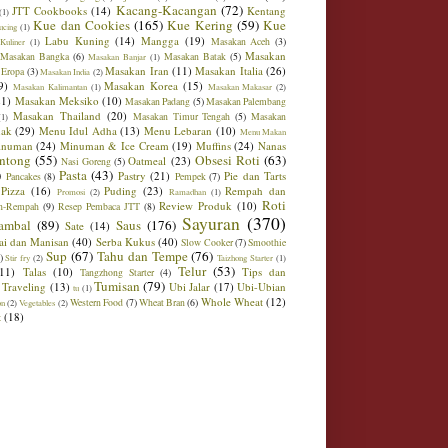
Kacang-Kacangan
(72)
JTT Cookbooks
(14)
Kentang
(1)
Kue dan Cookies
(165)
Kue Kering
(59)
Kue
ucing
(1)
Labu Kuning
(14)
Mangga
(19)
Masakan Aceh
(3)
Kuliner
(1)
Masakan
Masakan Bangka
(6)
Masakan Batak
(5)
Masakan Banjar
(1)
Masakan Iran
(11)
Masakan Italia
(26)
 Eropa
(3)
Masakan India
(2)
9)
Masakan Korea
(15)
Masakan Kalimantan
(1)
Masakan Makasar
(2)
21)
Masakan Meksiko
(10)
Masakan Padang
(5)
Masakan Palembang
Masakan Thailand
(20)
Masakan Timur Tengah
(5)
Masakan
(1)
ak
(29)
Menu Idul Adha
(13)
Menu Lebaran
(10)
Menu Makan
inuman
(24)
Minuman & Ice Cream
(19)
Muffins
(24)
Nanas
ntong
(55)
Obsesi Roti
(63)
Oatmeal
(23)
Nasi Goreng
(5)
)
Pasta
(43)
Pastry
(21)
Pie dan Tarts
Pancakes
(8)
Pempek
(7)
Pizza
(16)
Puding
(23)
Rempah dan
Promosi
(2)
Ramadhan
(1)
Roti
Review Produk
(10)
h-Rempah
(9)
Resep Pembaca JTT
(8)
Sayuran
(370)
ambal
(89)
Saus
(176)
Sate
(14)
ai dan Manisan
(40)
Serba Kukus
(40)
Slow Cooker
(7)
Smoothie
Sup
(67)
Tahu dan Tempe
(76)
)
Stir fry
(2)
Taizhong Starter
(1)
Telur
(53)
(11)
Talas
(10)
Tips dan
Tangzhong Starter
(4)
Tumisan
(79)
Traveling
(13)
Ubi Jalar
(17)
Ubi-Ubian
tu
(1)
Whole Wheat
(12)
Western Food
(7)
Wheat Bran
(6)
on
(2)
Vegetables
(2)
t
(18)