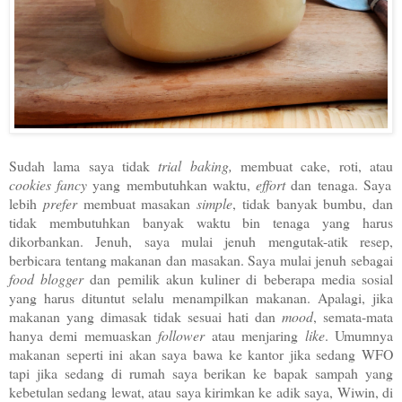
Sudah lama saya tidak
trial baking,
membuat cake, roti, atau
cookies fancy
yang membutuhkan waktu,
effort
dan tenaga. Saya
lebih
prefer
membuat masakan
simple
, tidak banyak bumbu, dan
tidak membutuhkan banyak waktu bin tenaga yang harus
dikorbankan. Jenuh, saya mulai jenuh mengutak-atik resep,
berbicara tentang makanan dan masakan. Saya mulai jenuh sebagai
food blogger
dan pemilik akun kuliner di beberapa media sosial
yang harus dituntut selalu menampilkan makanan. Apalagi, jika
makanan yang dimasak tidak sesuai hati dan
mood
, semata-mata
hanya demi memuaskan
follower
atau menjaring
like
. Umumnya
makanan seperti ini akan saya bawa ke kantor jika sedang WFO
tapi jika sedang di rumah saya berikan ke bapak sampah yang
kebetulan sedang lewat, atau saya kirimkan ke adik saya, Wiwin, di