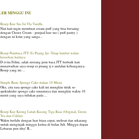
LER MINGGU INI
Resep Kue Sus Isi Vla Vanilla
Niat hati ingin membuat cream puff yang bisa bersaing
dengan Choux Cream - penjual kue sus ( puff pastry )
dengan isi krim yang sanga...
Resep Pembaca JTT: Es Pisang Ijo -Tetap lembut walau
keesokan harinya
D evita Felim, salah seorang pem baca JTT berbaik hati
menawarkan saya resep es pisang ij o andalan keluarganya.
Resep yang ini ...
Simple Basic Sponge Cake dalam 10 Menit
Oke, cita rasa sponge cake kali ini mungkin tidak se-
spektakuler sponge cake umumnya dan mungkin waktu 10
menit yang saya tuliskan pada ...
Resep Kue Kering Lidah Kucing Tiga Rasa (Original, Green
Tea dan Coklat)
Waktu berlalu dengan luar biasa cepat, melesat dan sekarang
sudah menginjak minggu kedua di bulan Juli. Minggu depan
Lebaran pun tiba! B...