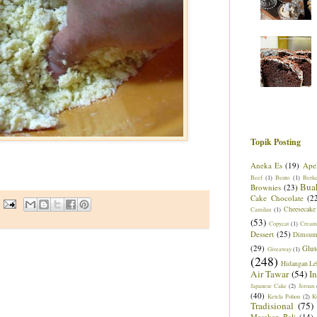
Topik Posting
Aneka Es
(19)
Ape
Beef
(1)
Bento
(1)
Berk
Bua
Brownies
(23)
Cake Chocolate
(2
Cheesecake
Camilan
(1)
(53)
Copycat
(1)
Cream
Dessert
(25)
Dimsu
(29)
Glut
Giveaway
(1)
(248)
Hidangan Le
Air Tawar
(54)
I
Japanese Cake
(2)
Jeroan
(40)
Ketela Pohon
(2)
K
Tradisional
(75)
Masakan Bali
(14)