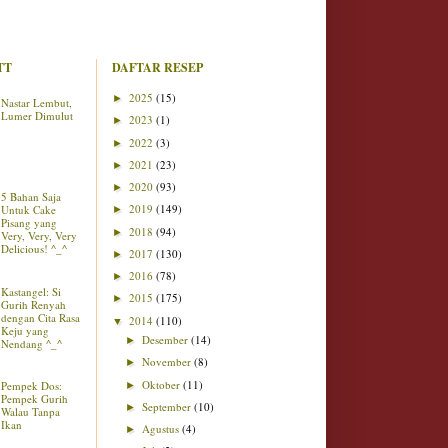
TT
DAFTAR RESEP
2025
(15)
►
Nastar Lembut,
Lumer Dimulut
2023
(1)
►
2022
(3)
►
2021
(23)
►
2020
(93)
►
5 Bahan Saja
2019
(149)
Untuk Cake
►
Pisang yang
2018
(94)
►
Very, Very, Very
Delicious! ^_^
2017
(130)
►
2016
(78)
►
Kastangel: Si
2015
(175)
►
Gurih Renyah
dengan Cita Rasa
2014
(110)
▼
Keju yang
Desember
(14)
►
Nendang ^_^
November
(8)
►
Oktober
(11)
Pempek Dos:
►
Pempek Gurih
September
(10)
►
Walau Tanpa
Ikan
Agustus
(4)
►