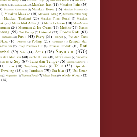
Masakan Bangka
(6)
Masakan Batak
(5)
Masakan Banjar
(1)
Masakan Iran
(11)
Masakan Italia
(26)
 Eropa
(3)
Masakan India
(2)
9)
Masakan Korea
(15)
Masakan Kalimantan
(1)
Masakan Makasar
(2)
21)
Masakan Meksiko
(10)
Masakan Padang
(5)
Masakan Palembang
Masakan Thailand
(20)
Masakan Timur Tengah
(5)
Masakan
(1)
ak
(29)
Menu Idul Adha
(13)
Menu Lebaran
(10)
Menu Makan
inuman
(24)
Minuman & Ice Cream
(19)
Muffins
(24)
Nanas
ntong
(55)
Obsesi Roti
(63)
Oatmeal
(23)
Nasi Goreng
(5)
)
Pasta
(43)
Pastry
(21)
Pie dan Tarts
Pancakes
(8)
Pempek
(7)
Pizza
(16)
Puding
(23)
Rempah dan
Promosi
(2)
Ramadhan
(1)
Roti
Review Produk
(10)
h-Rempah
(9)
Resep Pembaca JTT
(8)
Sayuran
(370)
ambal
(89)
Saus
(176)
Sate
(14)
ai dan Manisan
(40)
Serba Kukus
(40)
Slow Cooker
(7)
Smoothie
Sup
(67)
Tahu dan Tempe
(76)
)
Stir fry
(2)
Taizhong Starter
(1)
Telur
(53)
(11)
Talas
(10)
Tips dan
Tangzhong Starter
(4)
Tumisan
(79)
Traveling
(13)
Ubi Jalar
(17)
Ubi-Ubian
tu
(1)
Whole Wheat
(12)
Western Food
(7)
Wheat Bran
(6)
on
(2)
Vegetables
(2)
t
(18)