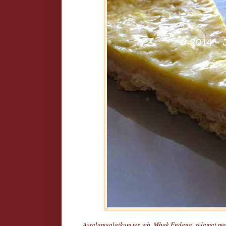
Assalamualaikum wr. wb. Mbak Endang, selamat mala