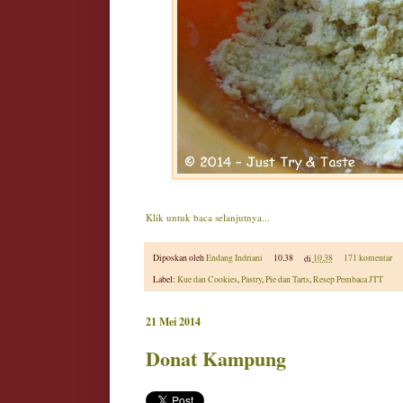
Klik untuk baca selanjutnya...
Diposkan oleh
Endang Indriani
10.38
di
10.38
171 komentar
Label:
Kue dan Cookies
,
Pastry
,
Pie dan Tarts
,
Resep Pembaca JTT
21 Mei 2014
Donat Kampung