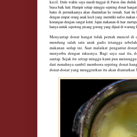
kecil.
Dulu waktu saya masih tinggal di Paron dan duduk
biasa baik hati. Hampir setiap minggu sepiring donat hanga
halus di permukaanya akan diantarkan ke rumah. Saat itu
dengan empat orang anak kecil yang memiliki nafsu makan s
keuangan dengan sangat ketat. Jajan makanan di luar meru
hanya untuk sepotong pisang goreng yang dijual di warung 
Menyanta
p donat hangat tidak pernah
muncul
di 
mendung salah satu anak gadis tetangga sebel
makanan
sedap
ini.
Saat
malaika
t pengantar donat
menyerbu dengan rakusnya
. Bagi saya saat
it
u, d
santap. Sejak itu setiap minggu kami pu
n menunggu 
dari rumahnya
sambil membawa sepiring donat
hang
donat-donat yang menggiurkan itu
akan diantarkan 