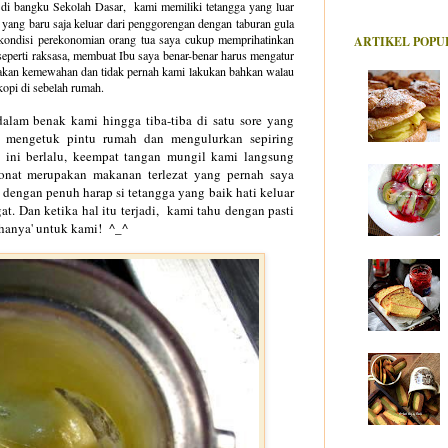
 di bangku Sekolah Dasar, kami memiliki tetangga yang luar
t yang baru saja keluar dari penggorengan dengan taburan gula
 kondisi perekonomian orang tua saya cukup memprihatinkan
ARTIKEL POPU
eperti raksasa, membuat Ibu saya benar-benar harus mengatur
pakan kemewahan dan tidak pernah kami lakukan bahkan walau
kopi di sebelah rumah.
dalam be
nak kami hingga tiba-tiba di satu sore yang
ah
mengetuk pintu r
umah dan mengulurkan sepiring
 i
ni
berlalu,
keempat tangan mungil kami lang
sung
onat merupakan makanan terlezat yang pe
rnah saya
dengan penuh harap si tetangga
yang baik hati keluar
at.
Dan k
etika
hal
itu terjadi
,
kami tahu
dengan pasti
'hanya
'
untuk
kami!
^_
^