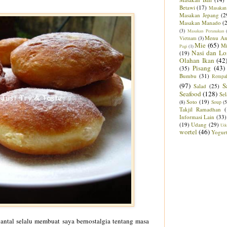
Betawi
(17)
Masakan
Masakan Jepang
(2
Masakan Manado
(
(3)
Masakan Peranakan
Menu An
Vietnam
(3)
Mie
(65)
M
Pagi
(1)
Nasi dan Lo
(19)
Olahan Ikan
(42
Pisang
(43)
(35)
Bumbu
(31)
Rempa
(97)
S
Salad
(25)
Seafood
(128)
Sel
Soto
(19)
(8)
Soup
(5
Takjil Ramadhan
Informasi Lain
(33)
(19)
Udang
(29)
Ud
wortel
(46)
Yogur
bantal
selalu membuat saya bern
ostalgia tentang masa