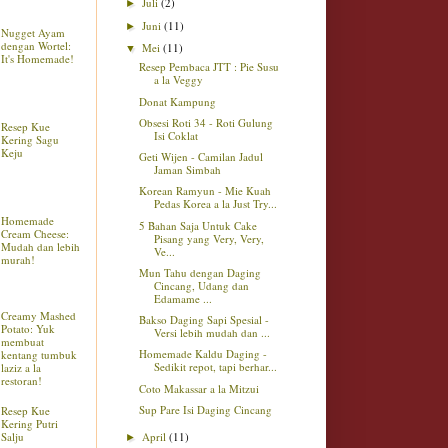
Juli
(2)
►
Juni
(11)
►
Nugget Ayam
dengan Wortel:
Mei
(11)
▼
It's Homemade!
Resep Pembaca JTT : Pie Susu
a la Veggy
Donat Kampung
Obsesi Roti 34 - Roti Gulung
Resep Kue
Isi Coklat
Kering Sagu
Keju
Geti Wijen - Camilan Jadul
Jaman Simbah
Korean Ramyun - Mie Kuah
Pedas Korea a la Just Try...
Homemade
5 Bahan Saja Untuk Cake
Cream Cheese:
Pisang yang Very, Very,
Mudah dan lebih
Ve...
murah!
Mun Tahu dengan Daging
Cincang, Udang dan
Edamame ...
Creamy Mashed
Bakso Daging Sapi Spesial -
Potato: Yuk
Versi lebih mudah dan ...
membuat
Homemade Kaldu Daging -
kentang tumbuk
Sedikit repot, tapi berhar...
laziz a la
restoran!
Coto Makassar a la Mitzui
Sup Pare Isi Daging Cincang
Resep Kue
Kering Putri
April
(11)
Salju
►