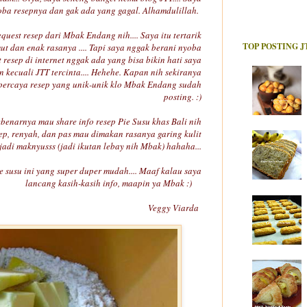
oba resepnya dan gak ada yang gagal. Alhamdulillah.
uest resep dari Mbak Endang nih.... Saya itu tertarik
TOP POSTING J
t dan enak rasanya .... Tapi saya nggak berani nyoba
at resep di internet nggak ada yang bisa bikin hati saya
n kecuali JTT tercinta.... Hehehe. Kapan nih sekiranya
rcaya resep yang unik-unik klo Mbak Endang sudah
posting. :)
ebenarnya mau share info resep Pie Susu khas Bali nih
ep, renyah, dan pas mau dimakan rasanya garing kulit
adi maknyusss (jadi ikutan lebay nih Mbak) hahaha...
susu ini yang super duper mudah.... Maaf kalau saya
lancang kasih-kasih info, maapin ya Mbak :)
Veggy Viarda