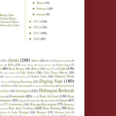
Maret
(10)
►
Februari
(10)
►
Januari
(8)
►
Resep Cake
Coklat Kukus
2013
(138)
(Steamed Moist
►
Chocolate Cake)
2012
(128)
►
2011
(309)
►
2010
(89)
►
Ayam
(268)
l
(11)
Bakso
(24)
Bali
(7)
Bebek dan Itik
(5)
Bolu
(13)
Brown Sugar
(7)
ebun
(2)
Bolu Gulung
(2)
Book's Review
(2)
h
(86)
Cake
(158)
Buah Kering
(34)
Bubur
(14)
Buku JTT
(1)
2)
Cake Kukus
(38)
Cake Tanpa Mikser
(20)
Cake Gulung
(1)
Chinese Food
Chiffon Cake
(10)
(4)
Chichi Cat
(1)
Chicken
(1)
Daging Sapi
(180)
Daging Kambing
(12)
 Cheese
(2)
Donat
(11)
Frozen Food
m
(7)
Dressing
(5)
Frosting
(4)
Fermentasi
(2)
Hidangan Berkuah
Gorengan
(131)
en Free
(14)
Homemade
(82)
Ikan Air Laut
(130)
Ikan
baran
(4)
ikan
(2)
ntermezo
(53)
Jamur
(67)
Jagung
(7)
Jajan Yuk
(6)
Jalan-Jalan
(7)
Kacang-Kacangan
(72)
JTT Cookbooks
(14)
Kentang
(1)
Kue dan Cookies
(165)
Kue Kering
(59)
Kue
ucing
(1)
Labu Kuning
(14)
Mangga
(19)
Masakan Aceh
(3)
Kuliner
(1)
Masakan