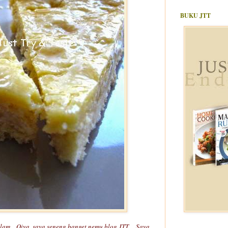
BUKU JTT
m... Oiya, saya seneng banget nemu blog JTT.... Saya