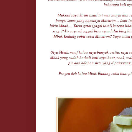
beberapa kali ny
Maksud saya kirim email ini mau nanya dan req
banget sama yang namanya Macaron.... Imut-imu
bikin Mbak .... Takut gatot (gagal total) karena lih
sreg. Pikir saya ah nggak bisa ngandalin blog lai
Mbak Endang coba-coba Macaron? Saya cuma pe
Oiya Mbak, maaf kalau saya banyak cerita, saya s
Mbak yang sudah berkali-kali saya buat, enak, sed
pie dan adonan susu yang dipanggang j
Pengen deh kalau Mbak Endang coba buat pie 