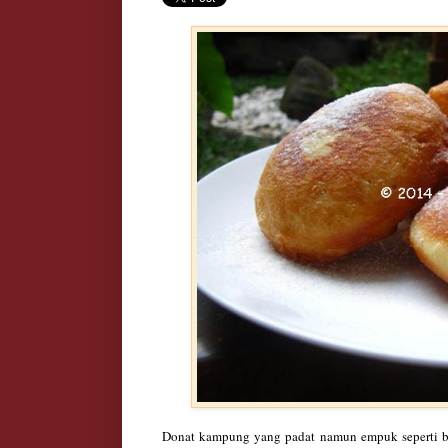
Donat kamp
ung yang padat
namun em
puk seperti 