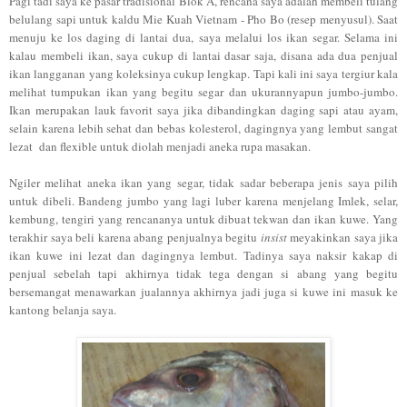
Pagi tadi saya ke pasar tradisional Blok A, rencana saya adalah membeli tulang
belulang sapi untuk kaldu Mie Kuah Vietnam - Pho Bo (resep menyusul). Saat
menuju ke los daging di lantai dua, saya melalui los ikan segar. Selama ini
kalau membeli ikan, saya cukup di lantai dasar saja, disana ada dua penjual
ikan langganan yang koleksinya cukup lengkap. Tapi kali ini saya tergiur kala
melihat tumpukan ikan yang begitu segar dan ukurannyapun jumbo-jumbo.
Ikan merupakan lauk favorit saya jika dibandingkan daging sapi atau ayam,
selain karena lebih sehat dan bebas kolesterol, dagingnya yang lembut sangat
lezat dan flexible untuk diolah menjadi aneka rupa masakan.
Ngiler melihat aneka ikan yang segar, tidak sadar beberapa jenis saya pilih
untuk dibeli. Bandeng jumbo yang lagi luber karena menjelang Imlek, selar,
kembung, tengiri yang rencananya untuk dibuat tekwan dan ikan kuwe. Yang
terakhir saya beli karena abang penjualnya begitu
insist
meyakinkan saya jika
ikan kuwe ini lezat dan dagingnya lembut. Tadinya saya naksir kakap di
penjual sebelah tapi akhirnya tidak tega dengan si abang yang begitu
bersemangat menawarkan jualannya akhirnya jadi juga si kuwe ini masuk ke
kantong belanja saya.