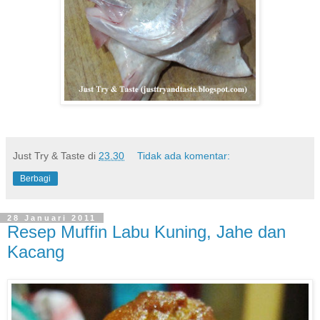
Just Try & Taste
di
23.30
Tidak ada komentar:
Berbagi
28 Januari 2011
Resep Muffin Labu Kuning, Jahe dan
Kacang