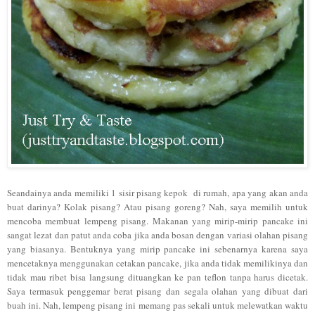
Seandainya anda memiliki 1 sisir pisang kepok di rumah, apa yang akan anda
buat darinya? Kolak pisang? Atau pisang goreng? Nah, saya memilih untuk
mencoba membuat lempeng pisang. Makanan yang mirip-mirip pancake ini
sangat lezat dan patut anda coba jika anda bosan dengan variasi olahan pisang
yang biasanya. Bentuknya yang mirip pancake ini sebenarnya karena saya
mencetaknya menggunakan cetakan pancake, jika anda tidak memilikinya dan
tidak mau ribet bisa langsung dituangkan ke pan teflon tanpa harus dicetak.
Saya termasuk penggemar berat pisang dan segala olahan yang dibuat dari
buah ini. Nah, lempeng pisang ini memang pas sekali untuk melewatkan waktu