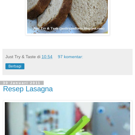
Just Try & Taste
di
10.54
97 komentar:
Berbagi
30 Januari 2011
Resep Lasagna