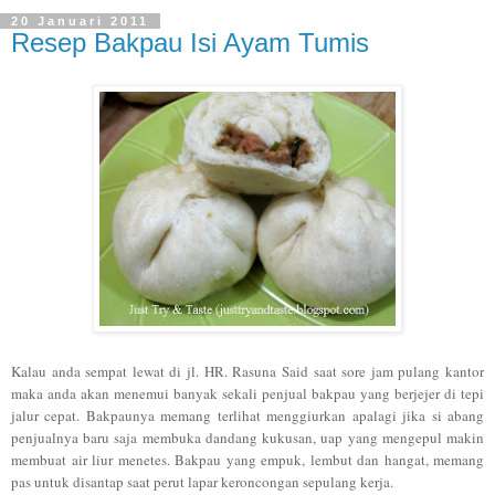
20 Januari 2011
Resep Bakpau Isi Ayam Tumis
Kalau anda sempat lewat di jl. HR. Rasuna Said saat sore jam pulang kantor
maka anda akan menemui banyak sekali penjual bakpau yang berjejer di tepi
jalur cepat. Bakpaunya memang terlihat menggiurkan apalagi jika si abang
penjualnya baru saja membuka dandang kukusan, uap yang mengepul makin
membuat air liur menetes. Bakpau yang empuk, lembut dan hangat, memang
pas untuk disantap saat perut lapar keroncongan sepulang kerja.