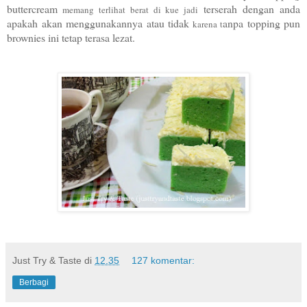
buttercream
terserah dengan anda
memang terlihat be
rat d
i kue jadi
apakah akan menggunakannya atau tidak
anpa topping pun
karena t
brownies ini tetap terasa lezat.
Just Try & Taste
di
12.35
127 komentar:
Berbagi