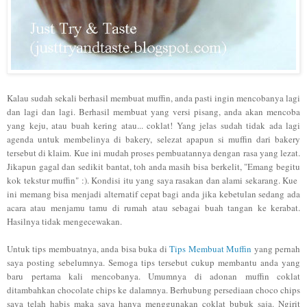
Kalau sudah sekali berhasil membuat muffin, anda pasti ingin mencobanya lagi
dan lagi dan lagi. Berhasil membuat yang versi pisang, anda akan mencoba
yang keju, atau buah kering atau... coklat! Yang jelas sudah tidak ada lagi
agenda untuk membelinya di bakery, selezat apapun si muffin dari bakery
tersebut di klaim. Kue ini mudah proses pembuatannya dengan rasa yang lezat.
Jikapun gagal dan sedikit bantat, toh anda masih bisa berkelit, "Emang begitu
kok tekstur muffin" :). Kondisi itu yang saya rasakan dan alami sekarang. Kue
ini memang bisa menjadi alternatif cepat bagi anda jika kebetulan sedang ada
acara atau menjamu tamu di rumah atau sebagai buah tangan ke kerabat.
Hasilnya tidak mengecewakan.
Untuk tips membuatnya, anda bisa buka di
Tips Membuat Muffin
yang pernah
saya posting sebelumnya. Semoga tips tersebut cukup membantu anda yang
baru pertama kali mencobanya. Umumnya di adonan muffin coklat
ditambahkan chocolate chips ke dalamnya. Berhubung persediaan choco chips
saya telah habis maka saya hanya menggunakan coklat bubuk saja. Ngirit