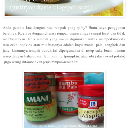
Anda pecinta kue dengan rasa rempah yang
spicy
? Hmm, saya penggemar
beratnya. Kue-kue dengan citarasa rempah menurut saya sangat lezat dan tidak
membosankan. Jenis rempah yang umum digunakan untuk memperkuat cita
rasa cake, cookies atau roti biasanya adalah kayu manis, pala, cengkeh dan
jahe. Umumnya rempah bubuk ini dipergunakan di resep cake buah namun
resep dengan bahan dasar labu kuning (pumpkin) atau ubi jalar (sweet potato)
juga sering ditambahkan jenis rempah-remah ini.