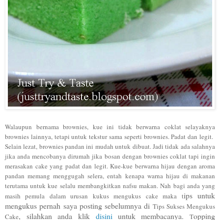
Walaupun bernama brownies, kue ini tidak berwarna coklat selayaknya
brownies lainnya, tetapi untuk tekstur sama seperti brownies. Padat dan legit.
Selain lezat, brownies pandan ini mudah untuk dibuat. Jadi tidak ada salahnya
jika anda mencobanya dirumah jika bosan dengan brownies coklat tapi ingin
merasakan cake yang padat dan legit.
Kue-kue berwarna hijau denga
n aroma
pandan memang menggu
gah selera, enta
h kenapa warna hijau di makanan
terutama untuk kue selalu membangkitkan nafsu makan.
Nah bagi a
nda
yang
ips untuk
masih pemula dalam urusan kukus mengukus cake
maka t
mengukus pernah saya posting sebelumnya di
Tips Sukses Mengukus
, silahkan anda klik
disini
untuk membacanya.
opping
Cake
T