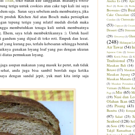
 di
Titan
, toko bahan kue langganan. Biasanya
whole
Aneka Es
(19)
Ape
ng terigu untuk cookies atau cake tapi kali ini saya
Beef
(1)
Bento
(1)
Berk
Bua
Brownies
(23)
ndum saja. Saran saya sebelum anda membuatnya, jika
Cake Chocolate
(2
erti produk Kitchen Aid atau Bosch maka persiapkan
Cheesecake
Camilan
(1)
ngan tepung terigu yang relatif mudah diolah maka
(53)
Copycat
(1)
Cream
hingga membutuhkan tenaga kuli untuk membuatnya
Dessert
(25)
Dimsu
. Ehem, saya telah membuktikannya :). Untuk hasil
(29)
Glut
Giveaway
(1)
i gandum yang dijual di toko roti. Empuk dan lezat.
(248)
Hidangan Le
 yang kurang pas, terlalu kebesaran sehingga bentuk
Air Tawar
(54)
I
ebaiknya gunakan loyang loaf yang pas dengan ukuran
Japanese Cake
(2)
Jeroan
 diatas permukaan loyang.
(40)
Ketela Pohon
(2)
K
Tradisional
(75)
njaga asupan makanan yang masuk ke perut, nah tidak
Masakan Bali
(14)
sehat, anda juga bisa sambil berolah raga ketika
Betawi
(17)
Masakan
Masakan Jepang
(2
ya dengan sandal jepit, yuk mari kita intip saja
Masakan Manado
(
(3)
Masakan Peranakan
Menu An
Vietnam
(3)
Mie
(65)
M
Pagi
(1)
Nasi dan Lo
(19)
Olahan Ikan
(42
Pisang
(43)
(35)
Bumbu
(31)
Rempa
(97)
S
Salad
(25)
Seafood
(128)
Sel
Soto
(19)
(8)
Soup
(5
Takjil Ramadhan
Informasi Lain
(33)