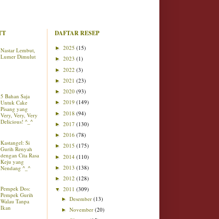
TT
DAFTAR RESEP
2025
(15)
►
Nastar Lembut,
Lumer Dimulut
2023
(1)
►
2022
(3)
►
2021
(23)
►
2020
(93)
►
5 Bahan Saja
2019
(149)
Untuk Cake
►
Pisang yang
2018
(94)
►
Very, Very, Very
Delicious! ^_^
2017
(130)
►
2016
(78)
►
Kastangel: Si
2015
(175)
►
Gurih Renyah
dengan Cita Rasa
2014
(110)
►
Keju yang
2013
(138)
Nendang ^_^
►
2012
(128)
►
Pempek Dos:
2011
(309)
▼
Pempek Gurih
Desember
(13)
►
Walau Tanpa
Ikan
November
(20)
►