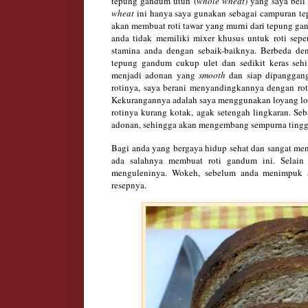
tepung gandum utuh (
whole wheat
) yang saya beli
wheat
ini hanya saya gunakan sebagai campuran tepu
akan membuat roti tawar yang murni dari tepung ga
anda tidak memiliki mixer khusus untuk roti sep
stamina anda dengan sebaik-baiknya. Berbeda de
tepung gandum cukup ulet dan sedikit keras se
menjadi adonan yang
smooth
dan siap dipanggang
rotinya, saya berani menyandingkannya dengan rot
Kekurangannya adalah saya menggunakan loyang loaf
rotinya kurang kotak, agak setengah lingkaran. S
adonan, sehingga akan mengembang sempurna tinggi
Bagi anda yang bergaya hidup sehat dan sangat me
ada salahnya membuat roti gandum ini. Selain 
menguleninya. Wokeh, sebelum anda menimpuk sa
resepnya.