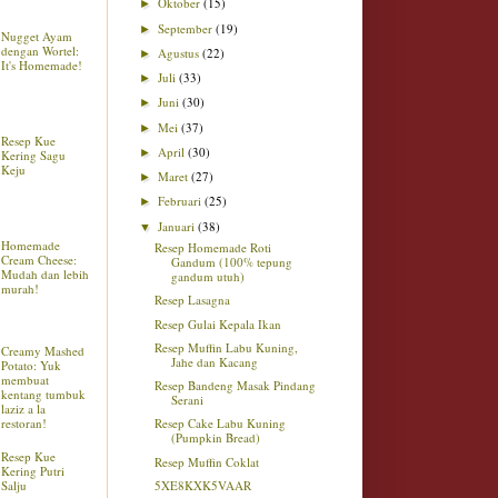
Oktober
(15)
►
September
(19)
►
Nugget Ayam
dengan Wortel:
Agustus
(22)
►
It's Homemade!
Juli
(33)
►
Juni
(30)
►
Mei
(37)
►
Resep Kue
April
(30)
►
Kering Sagu
Keju
Maret
(27)
►
Februari
(25)
►
Januari
(38)
▼
Homemade
Resep Homemade Roti
Cream Cheese:
Gandum (100% tepung
Mudah dan lebih
gandum utuh)
murah!
Resep Lasagna
Resep Gulai Kepala Ikan
Resep Muffin Labu Kuning,
Creamy Mashed
Jahe dan Kacang
Potato: Yuk
membuat
Resep Bandeng Masak Pindang
kentang tumbuk
Serani
laziz a la
restoran!
Resep Cake Labu Kuning
(Pumpkin Bread)
Resep Kue
Resep Muffin Coklat
Kering Putri
5XE8KXK5VAAR
Salju