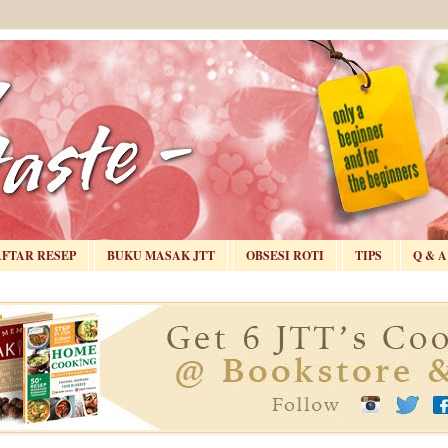
AFTAR RESEP
BUKU MASAK JTT
OBSESI ROTI
TIPS
Q & A