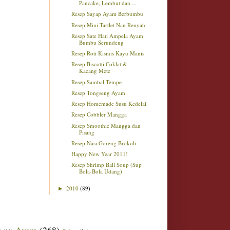
Pancake, Lembut dan ...
Resep Sayap Ayam Berbumbu
Resep Mini Tartlet Nan Renyah
Resep Sate Hati Ampela Ayam
Bumbu Serundeng
Resep Roti Kismis Kayu Manis
Resep Biscotti Coklat &
Kacang Mete
Resep Sambal Tempe
Resep Tongseng Ayam
Resep Homemade Susu Kedelai
Resep Cobbler Mangga
Resep Smoothie Mangga dan
Pisang
Resep Nasi Goreng Brokoli
Happy New Year 2011!
Resep Shrimp Ball Soup (Sup
Bola-Bola Udang)
2010
(89)
►