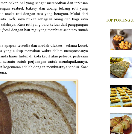
h merupakan hal yang sangat merepotkan dan terkesan
dengan seabrek bakery dan abang tukang roti yang
n aneka roti dengan rasa yang beragam. Mulai dari
 ada.
Well
, saya bukan sebagian orang dan bagi saya
TOP POSTING J
 salahnya. Rasa roti yang baru keluar dari panggangan
t,
fresh
dengan bau ragi yang membuat seantero rumah
ana apapun tersedia dan mudah diakses - selama kocek
ama yang cukup memakan waktu dalam memprosesnya
a anda harus hidup di kota kecil atau pelosok pedesaan
la sesuatu butuh perjuangan untuk mendapatkannya.
an kegemaran adalah dengan membuatnya sendiri. Saat
guna.