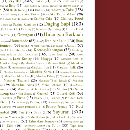
Ayam
(268)
l
(11)
Bakso
(24)
Bali
(7)
Bebek dan Itik
(5)
Bolu
(13)
Brown Sugar
(7)
ebun
(2)
Bolu Gulung
(2)
Book's Review
(2)
h
(86)
Cake
(158)
Buah Kering
(34)
Bubur
(14)
Buku JTT
(1)
2)
Cake Kukus
(38)
Cake Tanpa Mikser
(20)
Cake Gulung
(1)
Chinese Food
Chiffon Cake
(10)
(4)
Chichi Cat
(1)
Chicken
(1)
Daging Sapi
(180)
Daging Kambing
(12)
 Cheese
(2)
Donat
(11)
Frozen Food
m
(7)
Dressing
(5)
Frosting
(4)
Fermentasi
(2)
Hidangan Berkuah
Gorengan
(131)
en Free
(14)
Homemade
(82)
Ikan Air Laut
(130)
Ikan
baran
(4)
ikan
(2)
ntermezo
(53)
Jamur
(67)
Jagung
(7)
Jajan Yuk
(6)
Jalan-Jalan
(7)
Kacang-Kacangan
(72)
JTT Cookbooks
(14)
Kentang
(1)
Kue dan Cookies
(165)
Kue Kering
(59)
Kue
ucing
(1)
Labu Kuning
(14)
Mangga
(19)
Masakan Aceh
(3)
Kuliner
(1)
Masakan
Masakan Bangka
(6)
Masakan Batak
(5)
Masakan Banjar
(1)
Masakan Iran
(11)
Masakan Italia
(26)
 Eropa
(3)
Masakan India
(2)
9)
Masakan Korea
(15)
Masakan Kalimantan
(1)
Masakan Makasar
(2)
21)
Masakan Meksiko
(10)
Masakan Padang
(5)
Masakan Palembang
Masakan Thailand
(20)
Masakan Timur Tengah
(5)
Masakan
(1)
ak
(29)
Menu Idul Adha
(13)
Menu Lebaran
(10)
Menu Makan
inuman
(24)
Minuman & Ice Cream
(19)
Muffins
(24)
Nanas
ntong
(55)
Obsesi Roti
(63)
Oatmeal
(23)
Nasi Goreng
(5)
)
Pasta
(43)
Pastry
(21)
Pie dan Tarts
Pancakes
(8)
Pempek
(7)
Pizza
(16)
Puding
(23)
Rempah dan
Promosi
(2)
Ramadhan
(1)
Roti
Review Produk
(10)
h-Rempah
(9)
Resep Pembaca JTT
(8)
Sayuran
(370)
ambal
(89)
Saus
(176)
Sate
(14)
ai dan Manisan
(40)
Serba Kukus
(40)
Slow Cooker
(7)
Smoothie
Sup
(67)
Tahu dan Tempe
(76)
)
Stir fry
(2)
Taizhong Starter
(1)
Telur
(53)
(11)
Talas
(10)
Tips dan
Tangzhong Starter
(4)
Tumisan
(79)
Traveling
(13)
Ubi Jalar
(17)
Ubi-Ubian