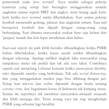
pemerintah yaitu
'new normal
'. Saya sendiri sebagai pekerja
kantoran yang setiap hari berangkat menggunakan armada
angkutan umum seperti MRT dan angkot, terus terang agak ketir-
ketir ketika
new normal
mulai diberlakukan. Saat semua pekerja
kembali memenuhi gedung, jalanan dan angkutan umum. Saat mal
beroperasi kembali dan dijejali dengan orang-orang yang
berkunjung. Saat dimana masyarakat seakan baru saja keluar dari
'penjara' rumah dan kini lepas menikmati alam bebas.
Saat-saat seperti ini jauh lebih berisiko dibandingkan ketika PSBB
belum diberlakukan, ketika kasus masih sedikit dibandingkan
dengan sekarang.
Apalagi melihat tingkah laku masyarakat yang
tampaknya mulai tak peduli dan tak ada rasa takut. Contohnya
seperti saat menjelang Lebaran kemarin ketika pasar-pasar diserbu,
toko dipenuhi mereka yang berbelanja. Tak ada
social
distancing
,
dan yang menggunakan masker juga bisa dihitung dengan jari.
Setiap hari televisi dan
online
dipenuhi dengan berita tentang
corona virus,
dan bagaimana kasus di Indonesia tak kunjung turun.
Semua itu sepertinya tak membuat masyarakat menjadi waspada
dan lebih menjaga diri. Terus terang saya tak siap menghadapi
PSBB yang sebentar lagi berakhir.