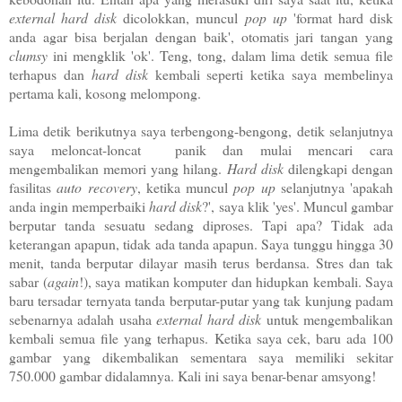
external hard disk
dicolokkan, muncul
pop up
'format hard disk
anda agar bisa berjalan dengan baik', otomatis jari tangan yang
clumsy
ini mengklik 'ok'. Teng, tong, dalam lima detik semua file
terhapus dan
hard disk
kembali seperti ketika saya membelinya
pertama kali, kosong melompong.
Lima detik berikutnya saya terbengong-bengong, detik selanjutnya
saya meloncat-loncat panik dan mulai mencari cara
mengembalikan memori yang hilang.
Hard disk
dilengkapi dengan
fasilitas
auto recovery
, ketika muncul
pop up
selanjutnya 'apakah
anda ingin memperbaiki
hard disk
?', saya klik 'yes'. Muncul gambar
berputar tanda sesuatu sedang diproses. Tapi apa? Tidak ada
keterangan apapun, tidak ada tanda apapun. Saya tunggu hingga 30
menit, tanda berputar dilayar masih terus berdansa. Stres dan tak
sabar (
again
!), saya matikan komputer dan hidupkan kembali. Saya
baru tersadar ternyata tanda berputar-putar yang tak kunjung padam
sebenarnya adalah usaha
external hard disk
untuk mengembalikan
kembali semua file yang terhapus. Ketika saya cek, baru ada 100
gambar yang dikembalikan sementara saya memiliki sekitar
750.000 gambar didalamnya. Kali ini saya benar-benar amsyong!