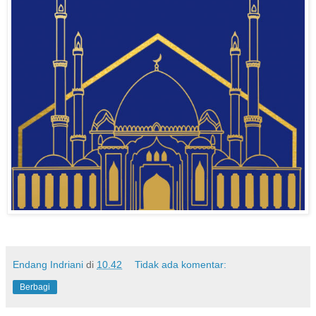
Endang Indriani
di
10.42
Tidak ada komentar:
Berbagi