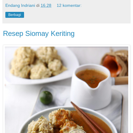
Endang Indriani
di
16.28
12 komentar:
Berbagi
Resep Siomay Keriting