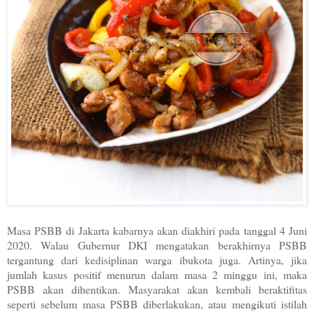
Masa PSBB di Jakarta kabarnya akan diakhiri pada tanggal 4 Juni
2020. Walau Gubernur DKI mengatakan berakhirnya PSBB
tergantung dari kedisiplinan warga ibukota juga. Artinya, jika
jumlah kasus positif menurun dalam masa 2 minggu ini, maka
PSBB akan dihentikan. Masyarakat akan kembali beraktifitas
seperti sebelum masa PSBB diberlakukan, atau mengikuti istilah