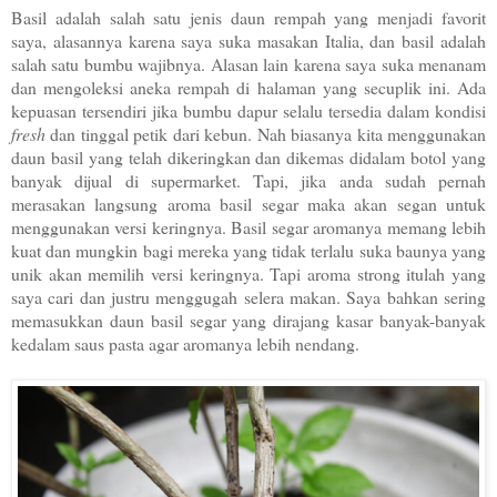
Basil adalah salah satu jenis daun rempah yang menjadi favorit
saya, alasannya karena saya suka masakan Italia, dan basil adalah
salah satu bumbu wajibnya. Alasan lain karena saya suka menanam
dan mengoleksi aneka rempah di halaman yang secuplik ini. Ada
kepuasan tersendiri jika bumbu dapur selalu tersedia dalam kondisi
fresh
dan tinggal petik dari kebun. Nah b
iasanya kita menggunakan
daun basil yang telah dikeringkan dan dikemas didalam botol yang
banyak dijual di supermarket. Tapi, jika anda sudah pernah
merasakan langsung aroma basil segar maka akan segan untuk
menggunakan versi keringnya. Basil segar aromanya memang lebih
kuat dan mungkin bagi mereka yang tidak terlalu suka baunya yang
unik akan memilih versi keringnya. Tapi aroma strong itulah yang
saya cari dan justru menggugah selera makan. Saya bahkan sering
memasukkan daun basil segar yang dirajang kasar banyak-banyak
kedalam saus pasta agar aromanya lebih nendang.