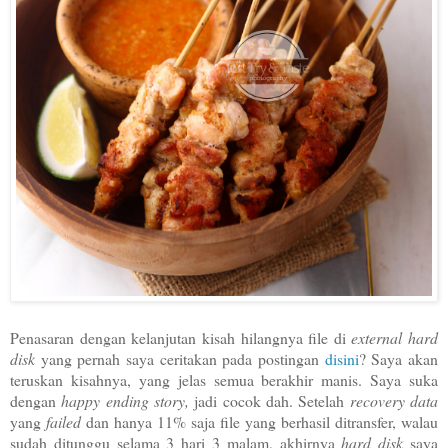
Penasaran dengan kelanjutan kisah hilangnya file di
external hard
disk
yang pernah saya ceritakan pada postingan
disini
? Saya akan
teruskan kisahnya, yang jelas semua berakhir manis. Saya suka
dengan
happy ending story,
jadi cocok dah. Setelah
recovery data
yang
failed
dan hanya 11% saja file yang berhasil ditransfer, walau
sudah ditunggu selama 3 hari 3 malam, akhirnya
hard disk
saya