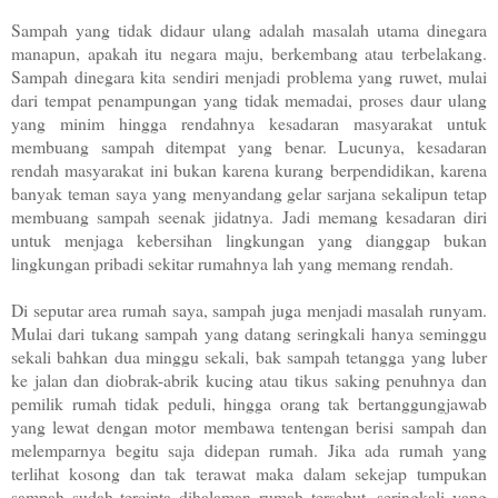
Sampah yang tidak didaur ulang adalah masalah utama dinegara
manapun, apakah itu negara maju, berkembang atau terbelakang.
Sampah dinegara kita sendiri menjadi problema yang ruwet, mulai
dari tempat penampungan yang tidak memadai, proses daur ulang
yang minim hingga rendahnya kesadaran masyarakat untuk
membuang sampah ditempat yang benar. Lucunya, kesadaran
rendah masyarakat ini bukan karena kurang berpendidikan, karena
banyak teman saya yang menyandang gelar sarjana sekalipun tetap
membuang sampah seenak jidatnya. Jadi memang kesadaran diri
untuk menjaga kebersihan lingkungan yang dianggap bukan
lingkungan pribadi sekitar rumahnya lah yang memang rendah.
Di seputar area rumah saya, sampah juga menjadi masalah runyam.
Mulai dari tukang sampah yang datang seringkali hanya seminggu
sekali bahkan dua minggu sekali, bak sampah tetangga yang luber
ke jalan dan diobrak-abrik kucing atau tikus saking penuhnya dan
pemilik rumah tidak peduli, hingga orang tak bertanggungjawab
yang lewat dengan motor membawa tentengan berisi sampah dan
melemparnya begitu saja didepan rumah. Jika ada rumah yang
terlihat kosong dan tak terawat maka dalam sekejap tumpukan
sampah sudah tercipta dihalaman rumah tersebut, seringkali yang