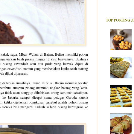
TOP POSTING J
 kakak saya, Mbak Wulan, di Batam. Beliau memiliki pohon
geluarkan buah pisang hingga 12 sisir banyaknya. Buahnya
ti pisang cavendish atau sun pride yang banyak dijual di
engan cavendish, namun yang membedakan ketika telah matang
yak dijual dipasaran.
di tepian rumahnya. Tanah di pulau Batam memiliki tekstur
membuat rumpun pisang memiliki lingkar batang yang kecil.
nya tidak akan sanggup dihabiskan orang serumah sekalipun.
ke Jakarta, sempat dicegat sama petugas Garuda karena
ketika dijelaskan bungkusan tersebut adalah pohon pisang
mereka bisa mengerti. Jadilah si bibit pisang bermigrasi ke