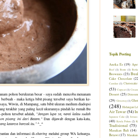
Topik Posting
Aneka Es
(19)
Ape
Beef
(1)
Bento
(1)
Berk
Bua
Brownies
(23)
Cake Chocolate
(2
Cheesecake
Camilan
(1)
(53)
Copycat
(1)
Cream
itanam pohon berukuran besar - saya sudah mencoba menanam
Dessert
(25)
Dimsu
erbuah - maka ketiga bibit pisang tersebut saya berikan ke-
(29)
Glut
Giveaway
(1)
ik saya, Wiwin, di Mampang, satu bibit ukuran medium diadopsi
(248)
Hidangan Le
sang terakhir yang paling kecil ukurannya pindah ke rumah Bu
Air Tawar
(54)
I
pohon tersebut adalah, "
Jangan lupa ya, nanti kalau sudah
Japanese Cake
(2)
Jeroan
on pisang ini dari Batam."
Dan dijawab dengan kata-kata,
(40)
Ketela Pohon
(2)
K
yang katanya banyak itu."
^_^
Tradisional
(75)
Masakan Bali
(14)
antau dan informasi di-
sharing
melalui group WA keluarga.
Betawi
(17)
Masakan