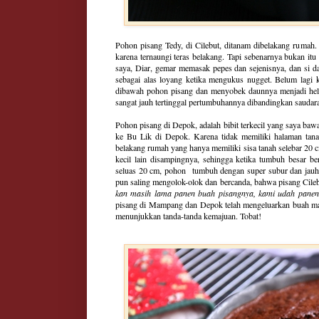
Pohon pisang Tedy, di Cilebut, ditanam dibelakang rumah
karena ternaungi teras belakang. Tapi sebenarnya bukan it
saya, Diar, gemar memasak pepes dan sejenisnya, dan si d
sebagai alas loyang ketika mengukus nugget. Belum lagi
dibawah pohon pisang dan menyobek daunnya menjadi hela
sangat jauh tertinggal pertumbuhannya dibandingkan saud
Pohon pisang di Depok, adalah bibit terkecil yang saya bawa
ke Bu Lik di Depok. Karena tidak memiliki halaman tanah
belakang rumah yang hanya memiliki sisa tanah selebar 20 c
kecil lain disampingnya, sehingga ketika tumbuh besar b
seluas 20 cm, pohon tumbuh dengan super subur dan jauh 
pun saling mengolok-olok dan bercanda, bahwa pisang Cileb
kan masih lama panen buah pisangnya, kami udah panen
pisang di Mampang dan Depok telah mengeluarkan buah maka
menunjukkan tanda-tanda kemajuan. Tobat!