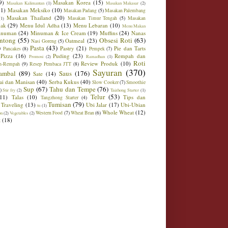
9)
Masakan Korea
(15)
Masakan Kalimantan
(1)
Masakan Makasar
(2)
21)
Masakan Meksiko
(10)
Masakan Padang
(5)
Masakan Palembang
Masakan Thailand
(20)
Masakan Timur Tengah
(5)
Masakan
(1)
ak
(29)
Menu Idul Adha
(13)
Menu Lebaran
(10)
Menu Makan
inuman
(24)
Minuman & Ice Cream
(19)
Muffins
(24)
Nanas
ntong
(55)
Obsesi Roti
(63)
Oatmeal
(23)
Nasi Goreng
(5)
)
Pasta
(43)
Pastry
(21)
Pie dan Tarts
Pancakes
(8)
Pempek
(7)
Pizza
(16)
Puding
(23)
Rempah dan
Promosi
(2)
Ramadhan
(1)
Roti
Review Produk
(10)
h-Rempah
(9)
Resep Pembaca JTT
(8)
Sayuran
(370)
ambal
(89)
Saus
(176)
Sate
(14)
ai dan Manisan
(40)
Serba Kukus
(40)
Slow Cooker
(7)
Smoothie
Sup
(67)
Tahu dan Tempe
(76)
)
Stir fry
(2)
Taizhong Starter
(1)
Telur
(53)
(11)
Talas
(10)
Tips dan
Tangzhong Starter
(4)
Tumisan
(79)
Traveling
(13)
Ubi Jalar
(17)
Ubi-Ubian
tu
(1)
Whole Wheat
(12)
Western Food
(7)
Wheat Bran
(6)
on
(2)
Vegetables
(2)
t
(18)