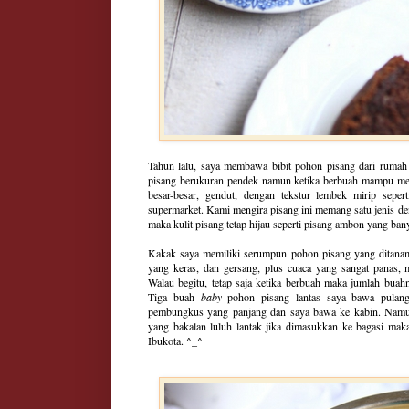
Tahun lalu, saya membawa bibit pohon pisang dari rumah
pisang berukuran pendek namun ketika berbuah mampu men
besar-besar, gendut, dengan tekstur lembek mirip seper
supermarket. Kami mengira pisang ini memang satu jenis d
maka kulit pisang tetap hijau seperti pisang ambon yang ban
Kakak saya memiliki serumpun pohon pisang yang ditanam 
yang keras, dan gersang, plus cuaca yang sangat panas, 
Walau begitu, tetap saja ketika berbuah maka jumlah buah
Tiga buah
baby
pohon pisang lantas saya bawa pulang 
pembungkus yang panjang dan saya bawa ke kabin. Namun 
yang bakalan luluh lantak jika dimasukkan ke bagasi maka 
Ibukota. ^_^