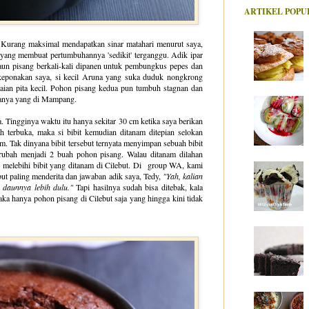
ARTIKEL POPU
. Kurang maksimal mendapatkan sinar matahari menurut saya,
u yang membuat pertumbuhannya 'sedikit' terganggu. Adik ipar
aun pisang berkali-kali dipanen untuk pembungkus pepes dan
 keponakan saya, si kecil Aruna yang suka duduk nongkrong
ian pita kecil. Pohon pisang kedua pun tumbuh stagnan dan
aranya yang di Mampang.
. Tingginya waktu itu hanya sekitar 30 cm ketika saya berikan
 terbuka, maka si bibit kemudian ditanam ditepian selokan
m. Tak dinyana bibit tersebut ternyata menyimpan sebuah bibit
erubah menjadi 2 buah pohon pisang. Walau ditanam dilahan
melebihi bibit yang ditanam di Cilebut. Di group WA, kami
ut paling menderita dan jawaban adik saya, Tedy,
"Yah, kalian
 daunnya lebih dulu."
Tapi hasilnya sudah bisa ditebak, kala
 hanya pohon pisang di Cilebut saja yang hingga kini tidak