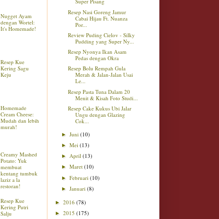
Super Pisang
Resep Nasi Goreng Jamur
Nugget Ayam
Cabai Hijau Ft. Nuanza
dengan Wortel:
Por...
It's Homemade!
Review Puding Cielov - Silky
Pudding yang Super Ny...
Resep Nyonya Ikan Asam
Pedas dengan Okra
Resep Kue
Kering Sagu
Resep Bolu Rempah Gula
Keju
Merah & Jalan-Jalan Usai
Le...
Resep Pasta Tuna Dalam 20
Menit & Kisah Foto Studi...
Homemade
Resep Cake Kukus Ubi Jalar
Cream Cheese:
Ungu dengan Glazing
Mudah dan lebih
Cok...
murah!
Juni
(10)
►
Mei
(13)
►
Creamy Mashed
April
(13)
►
Potato: Yuk
Maret
(10)
membuat
►
kentang tumbuk
Februari
(10)
►
laziz a la
restoran!
Januari
(8)
►
Resep Kue
2016
(78)
►
Kering Putri
2015
(175)
Salju
►