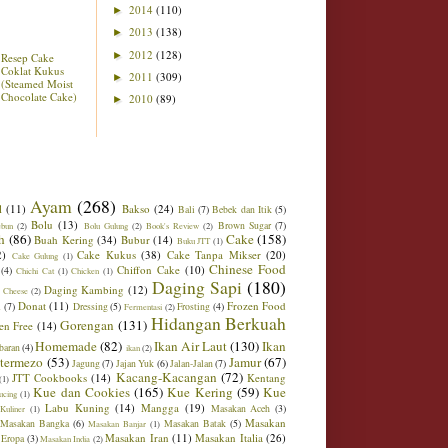
2014
(110)
►
2013
(138)
►
2012
(128)
►
Resep Cake
Coklat Kukus
2011
(309)
►
(Steamed Moist
Chocolate Cake)
2010
(89)
►
Ayam
(268)
l
(11)
Bakso
(24)
Bali
(7)
Bebek dan Itik
(5)
Bolu
(13)
Brown Sugar
(7)
ebun
(2)
Bolu Gulung
(2)
Book's Review
(2)
h
(86)
Cake
(158)
Buah Kering
(34)
Bubur
(14)
Buku JTT
(1)
2)
Cake Kukus
(38)
Cake Tanpa Mikser
(20)
Cake Gulung
(1)
Chinese Food
Chiffon Cake
(10)
(4)
Chichi Cat
(1)
Chicken
(1)
Daging Sapi
(180)
Daging Kambing
(12)
 Cheese
(2)
Donat
(11)
Frozen Food
m
(7)
Dressing
(5)
Frosting
(4)
Fermentasi
(2)
Hidangan Berkuah
Gorengan
(131)
en Free
(14)
Homemade
(82)
Ikan Air Laut
(130)
Ikan
baran
(4)
ikan
(2)
ntermezo
(53)
Jamur
(67)
Jagung
(7)
Jajan Yuk
(6)
Jalan-Jalan
(7)
Kacang-Kacangan
(72)
JTT Cookbooks
(14)
Kentang
(1)
Kue dan Cookies
(165)
Kue Kering
(59)
Kue
ucing
(1)
Labu Kuning
(14)
Mangga
(19)
Masakan Aceh
(3)
Kuliner
(1)
Masakan
Masakan Bangka
(6)
Masakan Batak
(5)
Masakan Banjar
(1)
Masakan Iran
(11)
Masakan Italia
(26)
 Eropa
(3)
Masakan India
(2)