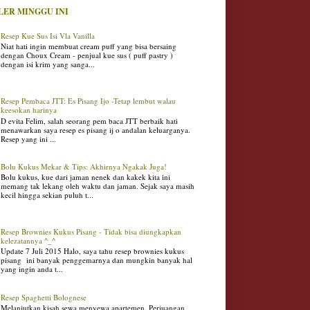
LER MINGGU INI
Resep Kue Sus Isi Vla Vanilla
Niat hati ingin membuat cream puff yang bisa bersaing
dengan Choux Cream - penjual kue sus ( puff pastry )
dengan isi krim yang sanga...
Resep Pembaca JTT: Es Pisang Ijo -Tetap lembut walau
keesokan harinya
D evita Felim, salah seorang pem baca JTT berbaik hati
menawarkan saya resep es pisang ij o andalan keluarganya.
Resep yang ini ...
Bolu Kukus Mekar & Tips: Akhirnya Ngakak Juga!
Bolu kukus, kue dari jaman nenek dan kakek kita ini
memang tak lekang oleh waktu dan jaman. Sejak saya masih
kecil hingga sekian puluh t...
Resep Brownies Kukus Pisang - Tidak bisa diungkapkan
kelezatannya ^_^
Update 7 Juli 2015 Halo, saya tahu resep brownies kukus
pisang ini banyak penggemarnya dan mungkin banyak hal
yang ingin anda t...
Resep Spaghetti Bolognese
Melanjutkan kisah sewa menyewa apartemen. Perjuangan