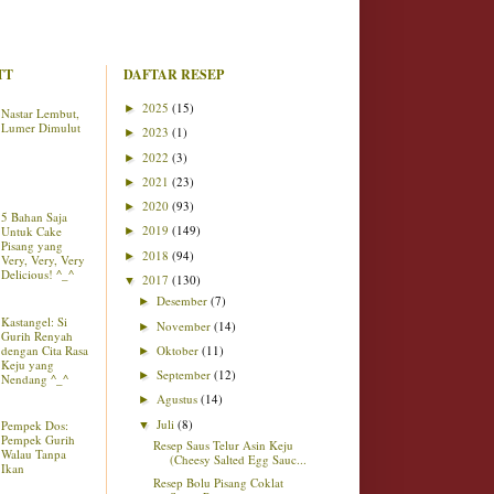
TT
DAFTAR RESEP
2025
(15)
►
Nastar Lembut,
Lumer Dimulut
2023
(1)
►
2022
(3)
►
2021
(23)
►
2020
(93)
►
5 Bahan Saja
2019
(149)
Untuk Cake
►
Pisang yang
2018
(94)
►
Very, Very, Very
Delicious! ^_^
2017
(130)
▼
Desember
(7)
►
Kastangel: Si
November
(14)
►
Gurih Renyah
dengan Cita Rasa
Oktober
(11)
►
Keju yang
September
(12)
►
Nendang ^_^
Agustus
(14)
►
Juli
(8)
Pempek Dos:
▼
Pempek Gurih
Resep Saus Telur Asin Keju
Walau Tanpa
(Cheesy Salted Egg Sauc...
Ikan
Resep Bolu Pisang Coklat