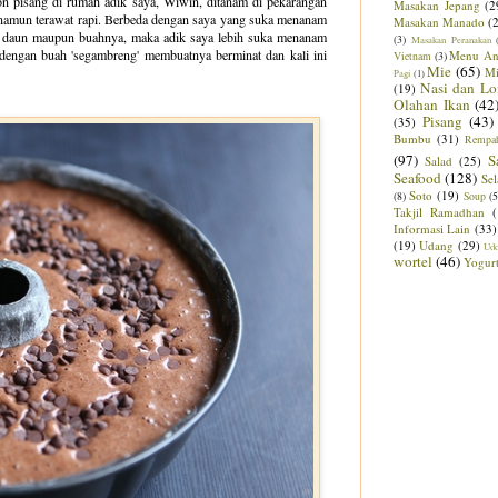
on pisang di rumah adik saya, Wiwin, ditanam di pekarangan
Masakan Jepang
(2
 namun terawat rapi. Berbeda dengan saya yang suka menanam
Masakan Manado
(
k daun maupun buahnya, maka adik saya lebih suka menanam
(3)
Masakan Peranakan
 dengan buah 'segambreng' membuatnya berminat dan kali ini
Menu An
Vietnam
(3)
Mie
(65)
M
Pagi
(1)
Nasi dan Lo
(19)
Olahan Ikan
(42
Pisang
(43)
(35)
Bumbu
(31)
Rempa
(97)
S
Salad
(25)
Seafood
(128)
Sel
Soto
(19)
(8)
Soup
(5
Takjil Ramadhan
Informasi Lain
(33)
(19)
Udang
(29)
Ud
wortel
(46)
Yogur