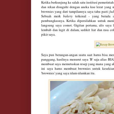
Ketika berkunjung ke salah satu institusi pemerinta
dan rekan disuguhi dengan aneka kue lezat yang 
brownies yang dari tampilannya saya tahu pasti
fu
Sebuah merk
bakery
terkenal - yang berada d
pembungkusnya. Ketika dipersilahkan untuk me
langsung saya comot. Gigitan pertama, alis say
lembab dan legit di dalam, sedikit liat dan rasa c
pikir saya.
Saya pun berangan-angan suatu saat harus bisa me
panggang, hasilnya menurut saya 'B' saja alias BI
membuat saya memutuskan resep yang mana yang akan s
ini saya harus membuat brownies untuk kesekia
'brownies' yang saya idam-idamkan itu.