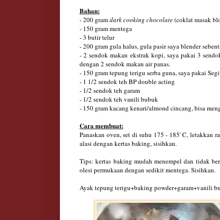
Bahan:
- 2
00
gram
dark cooking chocolate
(coklat masak bl
- 1
50
gram mentega
- 3 butir telur
- 200 gram gula halus, gula pasir saya blender sebent
- 2 sendok makan ekstrak kopi, saya pakai 3 sendo
dengan 2 sendok makan air panas.
- 1
5
0 gram tepung terigu serba guna, saya pakai Seg
- 1 1/2 se
ndok teh BP
double acting
- 1/2 sendok teh garam
- 1/2 sendok teh vanili bubuk
- 150 gram kacang kenari/almond cincang, bisa men
Cara membuat:
Panaskan oven, set di suhu 175 - 185' C, letakkan 
alasi dengan kertas baking, sisihkan.
Tips: kertas baking mudah menempel dan tidak ber
olesi permukaan dengan sedikit mentega. Sisihkan.
Ayak tepung terigu+baking powder+garam+vanili bu