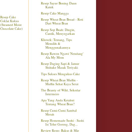
Resep Sayur Bening Daun
Katuk
Resep Cake Mangga
Resep Cake
Resep Wheat Bran Bread - Roti
Coklat Kukus
Dari Wheat Bran
(Steamed Moist
Chocolate Cake)
Resep Sop Buah: Dingin,
Cantik, Menyegarkan
Kluwek: Tentang, Tips
Memilih &
Menggunakannya
Resep Rawon Ngawi 'Nendang'
Ala My Mom
Resep Daging Sapi & Jamur
Shiitake Masak Teriyaki
Tips Sukses Mengukus Cake
Resep Wheat Bran Muffin -
Muffin Sehat Kaya Serat
The Beauty of Wild, Sekedar
Intermezo
Apa Yang Anda Ketahui
Tentang Wheat Bran?
Resep Cumi-Cumi Sambal
Merah
Resep Homemade Sushi - Sushi
Isi Telur Goreng, Dag...
Review Resto: Bakso & Mie