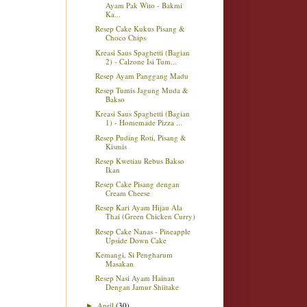
Ayam Pak Wito - Bakmi
Ka...
Resep Cake Kukus Pisang &
Choco Chips
Kreasi Saus Spaghetti (Bagian
2) - Calzone Isi Tum...
Resep Ayam Panggang Madu
Resep Tumis Jagung Muda &
Bakso
Kreasi Saus Spaghetti (Bagian
1) - Homemade Pizza ...
Resep Puding Roti, Pisang &
Kismis
Resep Kwetiau Rebus Bakso
Ikan
Resep Cake Pisang dengan
Cream Cheese
Resep Kari Ayam Hijau Ala
Thai (Green Chicken Curry)
Resep Cake Nanas - Pineapple
Upside Down Cake
Kemangi, Si Pengharum
Masakan
Resep Nasi Ayam Hainan
Dengan Jamur Shiitake
April
(30)
►