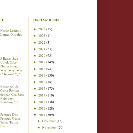
TT
DAFTAR RESEP
2025
(15)
►
Nastar Lembut,
Lumer Dimulut
2023
(1)
►
2022
(3)
►
2021
(23)
►
2020
(93)
►
5 Bahan Saja
2019
(149)
Untuk Cake
►
Pisang yang
2018
(94)
►
Very, Very, Very
Delicious! ^_^
2017
(130)
►
2016
(78)
►
Kastangel: Si
2015
(175)
►
Gurih Renyah
dengan Cita Rasa
2014
(110)
►
Keju yang
2013
(138)
Nendang ^_^
►
2012
(128)
►
Pempek Dos:
2011
(309)
▼
Pempek Gurih
Desember
(13)
►
Walau Tanpa
Ikan
November
(20)
►