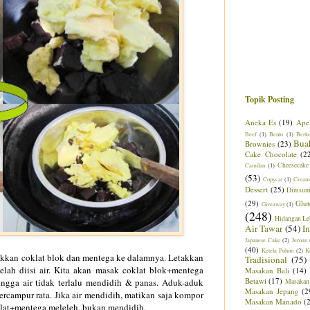
Topik Posting
Aneka Es
(19)
Ape
Beef
(1)
Bento
(1)
Berk
Bua
Brownies
(23)
Cake Chocolate
(2
Cheesecake
Camilan
(1)
(53)
Copycat
(1)
Cream
Dessert
(25)
Dimsu
(29)
Glut
Giveaway
(1)
(248)
Hidangan Le
Air Tawar
(54)
I
Japanese Cake
(2)
Jeroan
(40)
Ketela Pohon
(2)
K
kkan coklat blok dan mentega ke dalamnya. Letakkan
Tradisional
(75)
elah diisi air. Kita akan masak coklat blok+mentega
Masakan Bali
(14)
Betawi
(17)
ingga air tidak terlalu mendidih & panas. Aduk-aduk
Masakan
Masakan Jepang
(2
rcampur rata. Jika air mendidih, matikan saja kompor
Masakan Manado
(
klat+mentega meleleh, bukan mendidih.