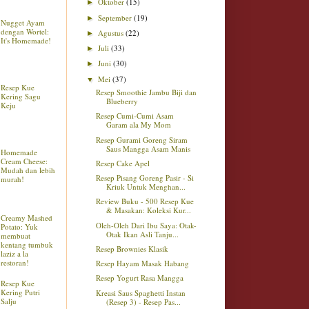
Oktober
(15)
►
September
(19)
►
Nugget Ayam
dengan Wortel:
Agustus
(22)
►
It's Homemade!
Juli
(33)
►
Juni
(30)
►
Mei
(37)
▼
Resep Kue
Resep Smoothie Jambu Biji dan
Kering Sagu
Blueberry
Keju
Resep Cumi-Cumi Asam
Garam ala My Mom
Resep Gurami Goreng Siram
Saus Mangga Asam Manis
Homemade
Cream Cheese:
Resep Cake Apel
Mudah dan lebih
Resep Pisang Goreng Pasir - Si
murah!
Kriuk Untuk Menghan...
Review Buku - 500 Resep Kue
& Masakan: Koleksi Kur...
Creamy Mashed
Oleh-Oleh Dari Ibu Saya: Otak-
Potato: Yuk
Otak Ikan Asli Tanju...
membuat
kentang tumbuk
Resep Brownies Klasik
laziz a la
restoran!
Resep Hayam Masak Habang
Resep Yogurt Rasa Mangga
Resep Kue
Kering Putri
Kreasi Saus Spaghetti Instan
Salju
(Resep 3) - Resep Pas...