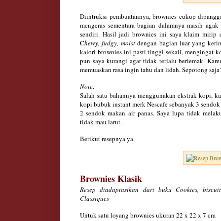
Diintruksi pembuatannya, brownies cukup dipangg
mengeras sementara bagian dalamnya masih agak 
sendiri. Hasil jadi brownies ini saya klaim miri
C
hewy, fudgy, moist
dengan bagian luar yang kerin
kalori brownies ini pasti tinggi sekali, menginga
pun saya kurangi agar tidak terlalu berlemak. Kar
memuaskan rasa ingin tahu dan lidah. Sepotong saj
Note:
Salah satu bahannya menggunakan ekstrak kopi, ka
kopi bubuk instant merk Nescafe sebanyak 3 sendok
2 sendok makan air panas. Saya lupa tidak melak
tidak mau larut.
Berikut resepnya ya.
Brownies Klasik
Resep diadaptasikan dari buku Cookies, biscui
Classiques
Untuk satu loyang brownies ukuran 22 x 22 x 7 cm