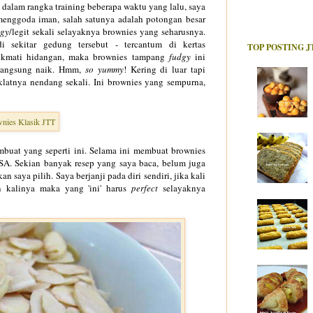
h dalam rangka training beberapa waktu yang lalu, saya
menggoda iman, salah satunya adalah potongan besar
dgy
/legit sekali selayaknya brownies yang seharusnya.
i sekitar gedung tersebut - tercantum di k
ertas
TOP POSTING J
nikmati hidangan, maka brownies tampang
fudgy
ini
a langsung naik. Hmm,
so yummy
! Kering di luar tapi
oklatnya nendang sekali. Ini brownies yang sempurna,
mbuat yang seperti ini. Selama ini membuat brownies
ASA. Sekian banyak resep yang saya baca, belum juga
aya pilih. Saya berjanji pada diri sendiri, jika kali
n kalinya maka yang 'ini' harus
perfect
selayaknya