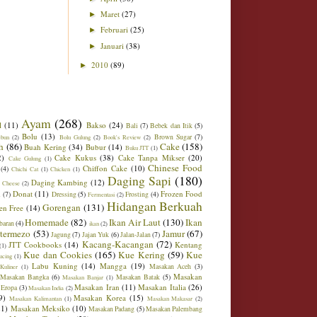
Maret
(27)
►
Februari
(25)
►
Januari
(38)
►
2010
(89)
►
Ayam
(268)
l
(11)
Bakso
(24)
Bali
(7)
Bebek dan Itik
(5)
Bolu
(13)
Brown Sugar
(7)
ebun
(2)
Bolu Gulung
(2)
Book's Review
(2)
h
(86)
Cake
(158)
Buah Kering
(34)
Bubur
(14)
Buku JTT
(1)
2)
Cake Kukus
(38)
Cake Tanpa Mikser
(20)
Cake Gulung
(1)
Chinese Food
Chiffon Cake
(10)
(4)
Chichi Cat
(1)
Chicken
(1)
Daging Sapi
(180)
Daging Kambing
(12)
 Cheese
(2)
Donat
(11)
Frozen Food
m
(7)
Dressing
(5)
Frosting
(4)
Fermentasi
(2)
Hidangan Berkuah
Gorengan
(131)
en Free
(14)
Homemade
(82)
Ikan Air Laut
(130)
Ikan
baran
(4)
ikan
(2)
ntermezo
(53)
Jamur
(67)
Jagung
(7)
Jajan Yuk
(6)
Jalan-Jalan
(7)
Kacang-Kacangan
(72)
JTT Cookbooks
(14)
Kentang
(1)
Kue dan Cookies
(165)
Kue Kering
(59)
Kue
ucing
(1)
Labu Kuning
(14)
Mangga
(19)
Masakan Aceh
(3)
Kuliner
(1)
Masakan
Masakan Bangka
(6)
Masakan Batak
(5)
Masakan Banjar
(1)
Masakan Iran
(11)
Masakan Italia
(26)
 Eropa
(3)
Masakan India
(2)
9)
Masakan Korea
(15)
Masakan Kalimantan
(1)
Masakan Makasar
(2)
21)
Masakan Meksiko
(10)
Masakan Padang
(5)
Masakan Palembang