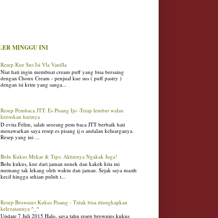
LER MINGGU INI
Resep Kue Sus Isi Vla Vanilla
Niat hati ingin membuat cream puff yang bisa bersaing
dengan Choux Cream - penjual kue sus ( puff pastry )
dengan isi krim yang sanga...
Resep Pembaca JTT: Es Pisang Ijo -Tetap lembut walau
keesokan harinya
D evita Felim, salah seorang pem baca JTT berbaik hati
menawarkan saya resep es pisang ij o andalan keluarganya.
Resep yang ini ...
Bolu Kukus Mekar & Tips: Akhirnya Ngakak Juga!
Bolu kukus, kue dari jaman nenek dan kakek kita ini
memang tak lekang oleh waktu dan jaman. Sejak saya masih
kecil hingga sekian puluh t...
Resep Brownies Kukus Pisang - Tidak bisa diungkapkan
kelezatannya ^_^
Update 7 Juli 2015 Halo, saya tahu resep brownies kukus