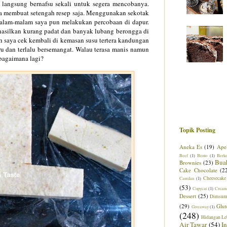
 langsung bernafsu sekali untuk segera mencobanya.
ya membuat setengah resep saja. Menggunakan sekotak
malam-malam saya pun melakukan percobaan di dapur.
hasilkan kurang padat dan banyak lubang berongga di
h saya cek kembali di kemasan susu tertera kandungan
ru dan terlalu bersemangat. Walau terasa manis namun
 bagaimana lagi?
Topik Posting
Aneka Es
(19)
Ape
Beef
(1)
Bento
(1)
Berk
Bua
Brownies
(23)
Cake Chocolate
(2
Cheesecake
Camilan
(1)
(53)
Copycat
(1)
Cream
Dessert
(25)
Dimsu
(29)
Glut
Giveaway
(1)
(248)
Hidangan Le
Air Tawar
(54)
I