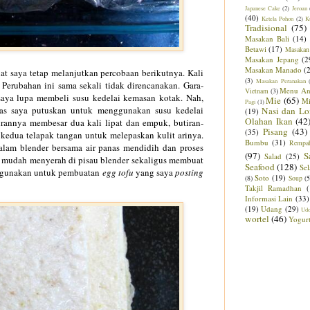
Japanese Cake
(2)
Jeroan
(40)
Ketela Pohon
(2)
K
Tradisional
(75)
Masakan Bali
(14)
Betawi
(17)
Masakan
Masakan Jepang
(2
Masakan Manado
(
t saya tetap melanjutkan percobaan berikutnya. Kali
(3)
Masakan Peranakan
 Perubahan ini sama sekali tidak direncanakan. Gara-
Menu An
Vietnam
(3)
 saya lupa membeli susu kedelai kemasan kotak. Nah,
Mie
(65)
M
Pagi
(1)
kas saya putuskan untuk menggunakan susu kedelai
Nasi dan Lo
(19)
Olahan Ikan
(42
irannya membesar dua kali lipat dan empuk, butiran-
Pisang
(43)
(35)
kedua telapak tangan untuk melepaskan kulit arinya.
Bumbu
(31)
Rempa
alam blender bersama air panas mendidih dan proses
(97)
S
Salad
(25)
k mudah menyerah di pisau blender sekaligus membuat
Seafood
(128)
Sel
ya gunakan untuk pembuatan
egg tofu
yang saya
posting
Soto
(19)
(8)
Soup
(5
Takjil Ramadhan
Informasi Lain
(33)
(19)
Udang
(29)
Ud
wortel
(46)
Yogur