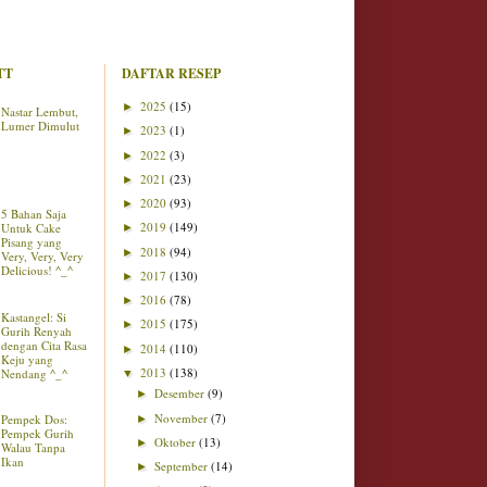
TT
DAFTAR RESEP
2025
(15)
►
Nastar Lembut,
Lumer Dimulut
2023
(1)
►
2022
(3)
►
2021
(23)
►
2020
(93)
►
5 Bahan Saja
2019
(149)
Untuk Cake
►
Pisang yang
2018
(94)
►
Very, Very, Very
Delicious! ^_^
2017
(130)
►
2016
(78)
►
Kastangel: Si
2015
(175)
►
Gurih Renyah
dengan Cita Rasa
2014
(110)
►
Keju yang
2013
(138)
Nendang ^_^
▼
Desember
(9)
►
November
(7)
Pempek Dos:
►
Pempek Gurih
Oktober
(13)
►
Walau Tanpa
Ikan
September
(14)
►