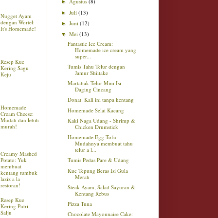
Agustus
(8)
►
Juli
(13)
►
Nugget Ayam
dengan Wortel:
Juni
(12)
►
It's Homemade!
Mei
(13)
▼
Fantastic Ice Cream:
Homemade ice cream yang
super...
Resep Kue
Tumis Tahu Telur dengan
Kering Sagu
Jamur Shiitake
Keju
Martabak Telur Mini Isi
Daging Cincang
Donat: Kali ini tanpa kentang
Homemade
Homemade Selai Kacang
Cream Cheese:
Mudah dan lebih
Kaki Naga Udang - Shrimp &
murah!
Chicken Drumstick
Homemade Egg Tofu:
Mudahnya membuat tahu
telur a l...
Creamy Mashed
Potato: Yuk
Tumis Pedas Pare & Udang
membuat
Kue Tepung Beras Isi Gula
kentang tumbuk
Merah
laziz a la
restoran!
Steak Ayam, Salad Sayuran &
Kentang Rebus
Resep Kue
Pizza Tuna
Kering Putri
Salju
Chocolate Mayonnaise Cake: