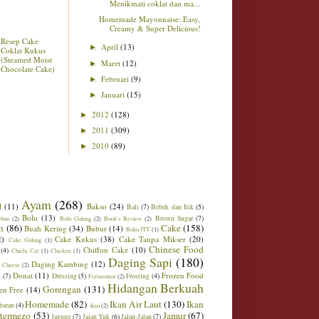
Menikmati coklat dan ma...
Homemade Mayonnaise: Easy,
Creamy & Super Delicious!
Resep Cake
April
(13)
►
Coklat Kukus
(Steamed Moist
Maret
(12)
►
Chocolate Cake)
Februari
(9)
►
Januari
(15)
►
2012
(128)
►
2011
(309)
►
2010
(89)
►
Ayam
(268)
l
(11)
Bakso
(24)
Bali
(7)
Bebek dan Itik
(5)
Bolu
(13)
Brown Sugar
(7)
ebun
(2)
Bolu Gulung
(2)
Book's Review
(2)
h
(86)
Cake
(158)
Buah Kering
(34)
Bubur
(14)
Buku JTT
(1)
2)
Cake Kukus
(38)
Cake Tanpa Mikser
(20)
Cake Gulung
(1)
Chinese Food
Chiffon Cake
(10)
(4)
Chichi Cat
(1)
Chicken
(1)
Daging Sapi
(180)
Daging Kambing
(12)
 Cheese
(2)
Donat
(11)
Frozen Food
m
(7)
Dressing
(5)
Frosting
(4)
Fermentasi
(2)
Hidangan Berkuah
Gorengan
(131)
en Free
(14)
Homemade
(82)
Ikan Air Laut
(130)
Ikan
baran
(4)
ikan
(2)
ntermezo
(53)
Jamur
(67)
Jagung
(7)
Jajan Yuk
(6)
Jalan-Jalan
(7)