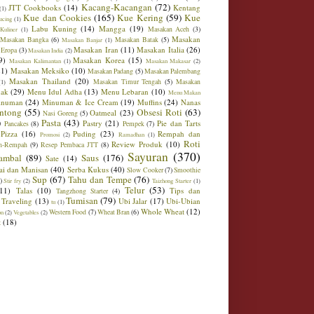
Kacang-Kacangan
(72)
JTT Cookbooks
(14)
Kentang
(1)
Kue dan Cookies
(165)
Kue Kering
(59)
Kue
ucing
(1)
Labu Kuning
(14)
Mangga
(19)
Masakan Aceh
(3)
Kuliner
(1)
Masakan
Masakan Bangka
(6)
Masakan Batak
(5)
Masakan Banjar
(1)
Masakan Iran
(11)
Masakan Italia
(26)
 Eropa
(3)
Masakan India
(2)
9)
Masakan Korea
(15)
Masakan Kalimantan
(1)
Masakan Makasar
(2)
21)
Masakan Meksiko
(10)
Masakan Padang
(5)
Masakan Palembang
Masakan Thailand
(20)
Masakan Timur Tengah
(5)
Masakan
(1)
ak
(29)
Menu Idul Adha
(13)
Menu Lebaran
(10)
Menu Makan
inuman
(24)
Minuman & Ice Cream
(19)
Muffins
(24)
Nanas
ntong
(55)
Obsesi Roti
(63)
Oatmeal
(23)
Nasi Goreng
(5)
)
Pasta
(43)
Pastry
(21)
Pie dan Tarts
Pancakes
(8)
Pempek
(7)
Pizza
(16)
Puding
(23)
Rempah dan
Promosi
(2)
Ramadhan
(1)
Roti
Review Produk
(10)
h-Rempah
(9)
Resep Pembaca JTT
(8)
Sayuran
(370)
ambal
(89)
Saus
(176)
Sate
(14)
ai dan Manisan
(40)
Serba Kukus
(40)
Slow Cooker
(7)
Smoothie
Sup
(67)
Tahu dan Tempe
(76)
)
Stir fry
(2)
Taizhong Starter
(1)
Telur
(53)
(11)
Talas
(10)
Tips dan
Tangzhong Starter
(4)
Tumisan
(79)
Traveling
(13)
Ubi Jalar
(17)
Ubi-Ubian
tu
(1)
Whole Wheat
(12)
Western Food
(7)
Wheat Bran
(6)
on
(2)
Vegetables
(2)
t
(18)