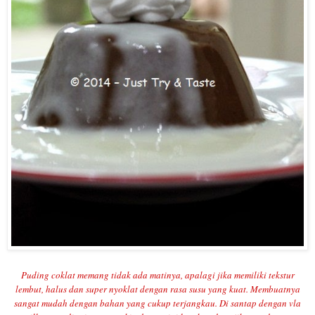
P
uding co
k
lat memang
t
idak ada matinya
,
apalagi jika memiliki tekstur
lembut, halus dan super nyoklat d
engan rasa susu yang kuat.
Membu
atnya
sangat mudah dengan bahan yang cukup terjangkau. Di sant
ap
dengan vla