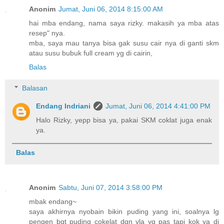
Anonim
Jumat, Juni 06, 2014 8:15:00 AM
hai mba endang, nama saya rizky. makasih ya mba atas
resep" nya.
mba, saya mau tanya bisa gak susu cair nya di ganti skm
atau susu bubuk full cream yg di cairin,
Balas
Balasan
Endang Indriani
Jumat, Juni 06, 2014 4:41:00 PM
Halo Rizky, yepp bisa ya, pakai SKM coklat juga enak
ya.
Balas
Anonim
Sabtu, Juni 07, 2014 3:58:00 PM
mbak endang~
saya akhirnya nyobain bikin puding yang ini, soalnya lg
pengen bgt puding cokelat dgn vla yg pas tapi kok ya di