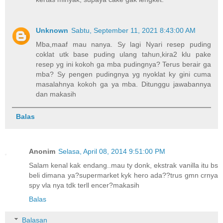
Unknown
Sabtu, September 11, 2021 8:43:00 AM
Mba,maaf mau nanya. Sy lagi Nyari resep puding
coklat utk base puding ulang tahun,kira2 klu pake
resep yg ini kokoh ga mba pudingnya? Terus berair ga
mba? Sy pengen pudingnya yg nyoklat ky gini cuma
masalahnya kokoh ga ya mba. Ditunggu jawabannya
dan makasih
Balas
Anonim
Selasa, April 08, 2014 9:51:00 PM
Salam kenal kak endang..mau ty donk, ekstrak vanilla itu bs
beli dimana ya?supermarket kyk hero ada??trus gmn crnya
spy vla nya tdk terll encer?makasih
Balas
Balasan