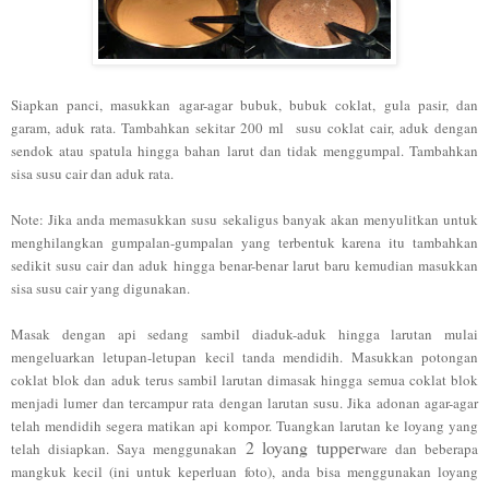
Siapkan panci, masukkan
agar-agar bub
uk, bubuk co
klat, gula
pasir, dan
garam, aduk rata. Tambahkan sekitar 200 m
l
susu coklat cair, aduk dengan
sendok ata
u spatula hi
ngga bahan larut dan
tidak menggumpal. Tambahkan
sisa
susu cair dan aduk rata.
Note
:
Jika anda memasukkan susu
sekaligus banyak akan men
yulitk
an untuk
meng
hilangkan gumpalan-g
umpalan yang terbentuk karena itu
tambahkan
sedikit susu cair da
n aduk hingga benar-benar larut baru kemudian masukkan
sisa
susu cair yang digunakan
.
Masak dengan api sedang sambil diaduk-aduk hingga lar
utan mulai
mengeluarkan letupan-letupan kecil tanda mendidih. Masukkan potongan
coklat blok dan aduk terus sambil laruta
n dimasak hingga semua coklat blok
menjadi lumer dan tercampur rata dengan
larutan susu. Jika adonan agar-agar
telah mendidi
h segera mati
kan api kompor. Tuangkan laru
tan ke loyang yang
2 loyang tupper
telah dis
iapkan. Saya menggunakan
ware dan bebera
p
a
mangkuk keci
l (in
i untuk keperluan
foto)
, an
da bisa menggunakan
loyang