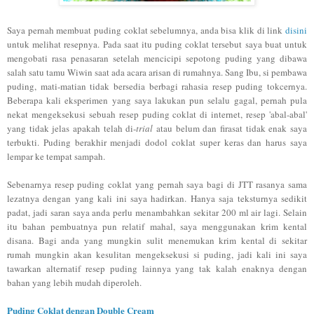
Saya
pernah membuat puding coklat sebelumnya, anda bisa k
lik di link
disini
untuk mel
ihat resepnya. Pada saat itu puding coklat tersebut saya buat untuk
mengobati rasa penasaran s
etelah mencicipi sepotong puding yang dibawa
salah satu tamu Wiwi
n saat ada acara arisan di rumahnya. Sang
Ibu
, si pembawa
puding, mati-matian tidak
bersedia
berbagi
rahasia resep puding tokcernya.
Beberapa kali eksperimen yang sa
ya lakukan
pun
selalu gagal, pernah pula
nekat mengeksekusi sebuah resep puding coklat di internet, resep 'abal-abal'
yang tidak jelas apa
kah telah di-
trial
atau be
lum dan firasat
tidak
enak saya
terbukti
. Puding berakhir menjadi dodol coklat super keras dan harus
sa
ya
lempar ke tempat sam
pah
.
Sebenarnya resep puding coklat ya
ng
pernah saya bagi di JTT
rasanya sama
lezat
nya dengan yang kali ini saya hadirkan.
Hanya saja teksturnya sedikit
pada
t, jadi saran saya anda perlu menambahkan sekitar 200 ml air lagi. Selain
itu
bahan pembuatnya pun relatif mahal
, saya menggunakan krim kental
disana. Bagi anda yang mungkin sulit menemukan krim kental di
sekitar
rum
ah
mungkin akan
kesulitan mengeksekusi si puding
,
jadi
kali ini saya
tawarkan alternatif resep puding
lain
nya yang tak kalah enaknya
dengan
bahan yang lebih m
udah diperoleh.
Pudi
ng Coklat dengan Double Cream