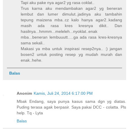
Tapi aku pake nya agar2 yg rasa coklat..
Trus karna aku mendambakan agar2 yg beneran
lembut dan lumer dimulut..jadinya aku tambahin
tepung maizena mba..cz kalo hanya agar2..kadang
masih ada rasa kres kresnya dikit.. Dan
hasilnya...hmmm...meleleh...nyoklat..enak
mba...beneran lembuuutt.....ga ada rasa kres-kresnya
sama sekali..
Makasi ya mba untuk inspirasi resep2nya.. :) jangan
bosen2 untuk posting resep yg mudah murah dan
enak..hehe.
Balas
Anonim
Kamis, Juli 24, 2014 6:17:00 PM
Mbak Endang, saya punya kasus sama dgn yg diatas.
Puding terasa agak berpasir. Saya pakai DCC - colatta. Pls
help. Tq - Lyta
Balas