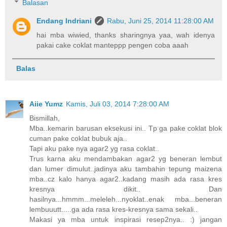
Balasan
Endang Indriani
Rabu, Juni 25, 2014 11:28:00 AM
hai mba wiwied, thanks sharingnya yaa, wah idenya
pakai cake coklat manteppp pengen coba aaah
Balas
Aiie Yumz
Kamis, Juli 03, 2014 7:28:00 AM
Bismillah,
Mba..kemarin barusan eksekusi ini.. Tp ga pake coklat blok
cuman pake coklat bubuk aja..
Tapi aku pake nya agar2 yg rasa coklat..
Trus karna aku mendambakan agar2 yg beneran lembut
dan lumer dimulut..jadinya aku tambahin tepung maizena
mba..cz kalo hanya agar2..kadang masih ada rasa kres
kresnya dikit.. Dan
hasilnya...hmmm...meleleh...nyoklat..enak mba...beneran
lembuuutt.....ga ada rasa kres-kresnya sama sekali..
Makasi ya mba untuk inspirasi resep2nya.. :) jangan