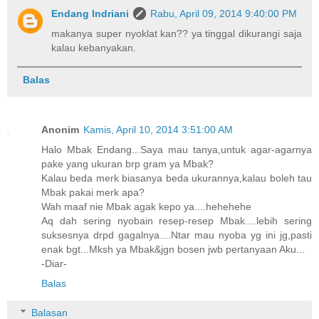
Endang Indriani
Rabu, April 09, 2014 9:40:00 PM
makanya super nyoklat kan?? ya tinggal dikurangi saja
kalau kebanyakan.
Balas
Anonim
Kamis, April 10, 2014 3:51:00 AM
Halo Mbak Endang...Saya mau tanya,untuk agar-agarnya
pake yang ukuran brp gram ya Mbak?
Kalau beda merk biasanya beda ukurannya,kalau boleh tau
Mbak pakai merk apa?
Wah maaf nie Mbak agak kepo ya....hehehehe
Aq dah sering nyobain resep-resep Mbak....lebih sering
suksesnya drpd gagalnya....Ntar mau nyoba yg ini jg,pasti
enak bgt...Mksh ya Mbak&jgn bosen jwb pertanyaan Aku...
-Diar-
Balas
Balasan