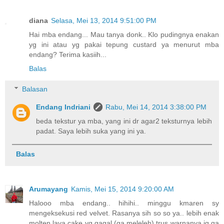
diana
Selasa, Mei 13, 2014 9:51:00 PM
Hai mba endang... Mau tanya donk.. Klo pudingnya enakan
yg ini atau yg pakai tepung custard ya menurut mba
endang? Terima kasiih...
Balas
Balasan
Endang Indriani
Rabu, Mei 14, 2014 3:38:00 PM
beda tekstur ya mba, yang ini dr agar2 teksturnya lebih
padat. Saya lebih suka yang ini ya.
Balas
Arumayang
Kamis, Mei 15, 2014 9:20:00 AM
Halooo mba endang.. hihihi.. minggu kmaren sy
mengeksekusi red velvet. Rasanya sih so so ya.. lebih enak
molten lava cake yg gagal (ga meleleh) trus warnanya jg ga