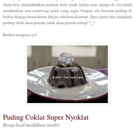
Anda bisa menambahkan parutan kulit jeruk lemon atau orange di vla untuk
memberikan rasa s
emriwing jeruk yang segar.
Simpan vl
a bersama puding di
kulkas hingga benar-benar dingin sebelum disantap.
Saya
jamin dua ma
ngkuk
pu
di
ng
tidak aka
n pernah, tidak akan pernah cukup! ^_^
Berikut resepnya ya!
Puding Coklat Super Nyoklat
Resep hasil modifikasi sendiri