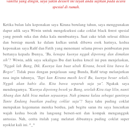
vanilla yang dingin, saya
yakin
dessert ini layak anda sajikan
pada acara
spesial di ru
mah.
Ketika bulan lalu keponakan saya Kirana berulang tahun,
saya meng
gunakan
dapur adik saya Wiwin untuk
mengeksekusi cake coklat
black forest spesial
yang penuh suka dan duka kala membuatnya.
Saat cake telah
selesai dihias
dan bersiap masuk ke dalam kulkas untuk dibawa esok harinya, kedua
keponakan sa
ya
Rafif dan Fatih yang
menemani selama proses pembuatan
pu
n
ber
tanya k
e
pada Ibunya,
"Bu, kenapa kuenya nggak dipotong dan dimakan
sih
"
?
Wiwin, adik saya sekaligus Ibu dari kedua krucil ini pun menjelas
kan,
"Nggak lah Bang, Dik. Kuenya kan buat
ulta
h
Kira
na, besok
kita
bawa ke
Bogor"
. Tidak puas den
gan penje
lasan sang Bunda,
Rafif tetap melanjutkan
rasa ingi
n tahunya,
"Tap
i ka
n Kirana masih kecil Bu, kuenya besar sekali.
Nggak akan habis dia. Kita bawa separuh saja ya".
N
gakak saya
mendengarnya.
"Ku
enya dipotong besok ya Bang, sete
lah Kira
tiup lilin
, nanti
Abang dan Adik bisa makan sepuasnya.
Nah gimana kala
u sebagai gantinya
Tante Endang buatkan puding coklat saja"?
Saya tahu puding coklat
merupakan kegemaran merek
a berdua, jadi
begi
tu saran itu saya luncurkan
wajah kedua boca
h
itu langsung berseri-seri dan kompak mengangguk
a
ntusias.
Nah, cerita itulah yang melatari dibuatnya puding coklat super
nyoklat kali ini. ^_^