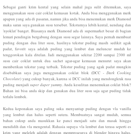
S
ebagai ganti krim kental yang selain maha
l juga sulit ditemukan, saya
menggunakan susu cair coklat kemasan kotak
. Anda bisa menggu
nakan merk
apapun yang ada di pasaran, namu
n jika anda bisa menemukan merk Diamon
d
maka saran saya gunakan susu tersebut.
Teksturnya lebih kental
,
nendang dan
'nyokl
at' banget. Biasan
ya merk Diamond ada
di
supermarket besar di bagian
lemari pendingin berga
bung dengan susu segar lain
nya.
Sa
ya pernah membuat
puding dengan dua liter susu, hasilnya tekstur puding masi
h sedikit agak
padat,
favorit saya adala
h puding yang
lembut
dan
meluncur mudah ke
tengg
orokan kala ditelan
. J
adi menggunakan sekitar 2200 sampai 2300 ml
susu
cair co
klat
untuk dua sachet agar-agar kemasan menurut saya akan
memberikan tekstur yang ter
bai
k. Tekstur puding yang agak pada
t mungkin
disebabkan saya juga menggunakan coklat blok (DCC -
Dark
C
ooking
Chocolate
) yang
cuk
up banyak, karena
si DCC
inilah yang mendongkrak rasa
puding menjadi
super duper yummy
.
Anda
kesulitan menemu
kan coklat blok?
Bahan ini bisa anda skip
dan gunakan dua liter susu saja
agar puding tidak
terlalu
lembek.
Kedua keponakan saya
paling suka menyantap
pu
ding
de
ngan vla
vanil
la
yang lembut
dan halus sepe
rti sutera. Membuatnya sangat mudah, semua
bahan cukup anda mas
ukkan ke panci menjadi satu dan masak
hingga
men
didih
dan vla mengental. Ra
hasia supaya vla lembu
t dan terasa seperti es
krim yang meleleh adalah dengan me
mprosesnya di blender hingga halus.