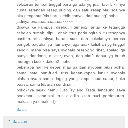
sekitaran tempat tinggal baru ga ada yg jual. tapi bikinnya
cuma setengah resep puding dan satu resep vla, soalnya
aku penganut "vla harus lebih banyak dari puding" haha.
jadinya enaaaaaaaaaaaakkkk~
dibawa ke kampus, direbutin temen2. antar ke tetangga
sebelah rumah, dipuji enak. trus pada ngirain itu resepnya
pasti rumit soalnya harum susu dan cokelatnya berasa
banget. padahal ya namanya juga anak kuliahan yg tinggal
sendiri, mana bisa saya nyobain resep2 yg ribet, apalagi ga
punya dandang, mikser, oven, dan alat2 dapur yg butuh
merogoh kocek dalem2. hoho.
beberapa hari ke depan mau gantian nyobain bikin bolhar
sama sate pan-fried. trus kapan-kapan lanjut nyobain
olahan ayam sama daging yang simpel buat sahur, buka
puasa, sama lebaran sendirian.
pokoknya sejak nemu Just Try and Taste, langsung saya
bookmark sana-sini trus dijadiin kitab suci perdapuran.
makasih ya mbak.. :))
Balas
Balasan