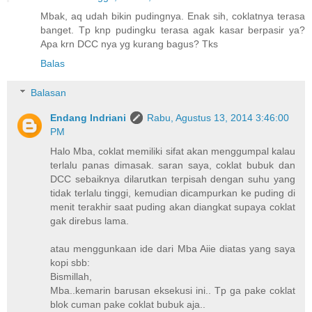
Mbak, aq udah bikin pudingnya. Enak sih, coklatnya terasa
banget. Tp knp pudingku terasa agak kasar berpasir ya?
Apa krn DCC nya yg kurang bagus? Tks
Balas
Balasan
Endang Indriani
Rabu, Agustus 13, 2014 3:46:00
PM
Halo Mba, coklat memiliki sifat akan menggumpal kalau
terlalu panas dimasak. saran saya, coklat bubuk dan
DCC sebaiknya dilarutkan terpisah dengan suhu yang
tidak terlalu tinggi, kemudian dicampurkan ke puding di
menit terakhir saat puding akan diangkat supaya coklat
gak direbus lama.
atau menggunkaan ide dari Mba Aiie diatas yang saya
kopi sbb:
Bismillah,
Mba..kemarin barusan eksekusi ini.. Tp ga pake coklat
blok cuman pake coklat bubuk aja..