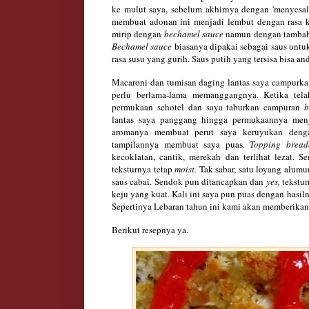
ke mulut saya, sebelum akhirnya dengan 'menyesa
membuat adonan ini menjadi lembut dengan rasa k
mirip dengan
bechamel sauce
namun dengan tambaha
Bechamel sauce
biasanya dipakai sebagai saus untuk
rasa susu yang gurih. Saus putih
yang tersisa bisa an
Macaroni dan tumisan daging lantas saya campurkan
perlu berlama-lama memanggangnya. Ketika tela
permukaan schotel dan saya taburkan campuran
b
lantas saya panggang hingga permukaannya menj
aromanya membuat perut saya keruyukan denga
tampilannya membuat saya puas.
Topping bread
kecoklatan
,
cantik, merekah dan terlihat lezat. 
teksturnya tetap
moist.
Tak sabar, satu loyang alumu
saus cabai. Sendok pun ditancapkan dan
yes,
tekstur
keju yang kuat. Kali ini saya pun puas dengan hasi
Sepertinya Lebaran tahun ini kami akan memberikan
Berikut resepnya ya.