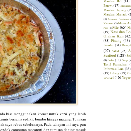
Masakan Bali
(14)
Betawi
(17)
Masakan
Masakan Jepang
(2
Masakan Manado
(
(3)
Masakan Peranakan
Menu An
Vietnam
(3)
Mie
(65)
M
Pagi
(1)
Nasi dan Lo
(19)
Olahan Ikan
(42
Pisang
(43)
(35)
Bumbu
(31)
Rempa
(97)
S
Salad
(25)
Seafood
(128)
Sel
Soto
(19)
(8)
Soup
(5
Takjil Ramadhan
Informasi Lain
(33)
(19)
Udang
(29)
Ud
wortel
(46)
Yogur
nda bisa menggunakan kornet untuk versi yang lebih
 tumis bersama sedikit bumbu hingga matang. Tumisan
lah saya rebus sebelumnya. Pada tahapan ini saya pun
i sendok campuran macaroni dan tumisan daging masuk