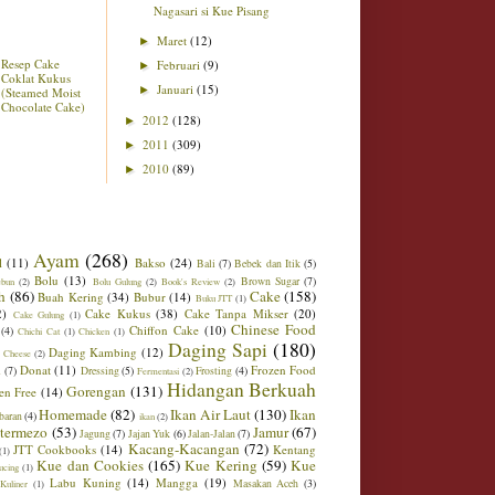
Nagasari si Kue Pisang
Maret
(12)
►
Resep Cake
Februari
(9)
►
Coklat Kukus
Januari
(15)
►
(Steamed Moist
Chocolate Cake)
2012
(128)
►
2011
(309)
►
2010
(89)
►
Ayam
(268)
l
(11)
Bakso
(24)
Bali
(7)
Bebek dan Itik
(5)
Bolu
(13)
Brown Sugar
(7)
ebun
(2)
Bolu Gulung
(2)
Book's Review
(2)
h
(86)
Cake
(158)
Buah Kering
(34)
Bubur
(14)
Buku JTT
(1)
2)
Cake Kukus
(38)
Cake Tanpa Mikser
(20)
Cake Gulung
(1)
Chinese Food
Chiffon Cake
(10)
(4)
Chichi Cat
(1)
Chicken
(1)
Daging Sapi
(180)
Daging Kambing
(12)
 Cheese
(2)
Donat
(11)
Frozen Food
m
(7)
Dressing
(5)
Frosting
(4)
Fermentasi
(2)
Hidangan Berkuah
Gorengan
(131)
en Free
(14)
Homemade
(82)
Ikan Air Laut
(130)
Ikan
baran
(4)
ikan
(2)
ntermezo
(53)
Jamur
(67)
Jagung
(7)
Jajan Yuk
(6)
Jalan-Jalan
(7)
Kacang-Kacangan
(72)
JTT Cookbooks
(14)
Kentang
(1)
Kue dan Cookies
(165)
Kue Kering
(59)
Kue
ucing
(1)
Labu Kuning
(14)
Mangga
(19)
Masakan Aceh
(3)
Kuliner
(1)