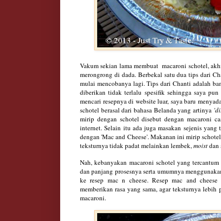
Vakum sekian lama membuat macaroni schotel, akhi
merongrong di dada. Berbekal satu dua tips dari C
mulai mencobanya lagi. Tips dari Chanti adalah ba
diberikan tidak terlalu spesifik sehingga saya p
mencari resepnya di website luar, saya baru menyad
schotel berasal dari bahasa Belanda yang artinya
'di
mirip dengan schotel disebut dengan macaroni cas
internet. Selain itu ada juga masakan sejenis yang 
dengan 'Mac and Cheese'
. M
akanan ini mirip schotel
teksturnya tidak padat melainkan
lembek,
moist
dan
Nah, kebanyakan macaroni schotel yang tercantum d
dan panjang prosesnya serta umumnya menggunak
ke resep mac n cheese. Resep mac and cheese
memberikan rasa yang sama, agar teksturnya lebih
macaroni.