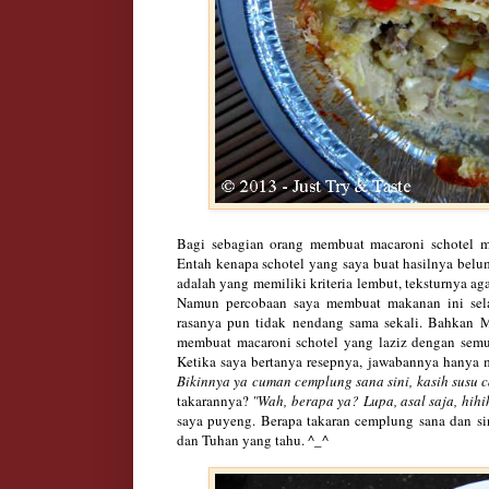
Bagi sebagian orang membuat macaroni schotel m
Entah kenapa schotel yang saya buat hasilnya bel
adalah yang memiliki kriteria lembut, teksturnya a
Namun percobaan saya membuat makanan ini selal
rasanya pun tidak nendang sama sekali. Bahkan 
membuat macaroni schotel yang
laziz
dengan semua
Ketika saya bertanya resepnya, jawabannya hanya
Bikin
nya ya cuman cemplung sana sini, kasih susu ca
takarannya?
"Wah
, berapa ya?
Lupa
, asal
saj
a, hihi
saya puyeng. Berapa takaran cemplung sana dan s
dan Tuhan yang tahu. ^_^