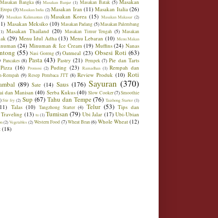
Masakan
Masakan Bangka
(6)
Masakan Batak
(5)
Masakan Banjar
(1)
Masakan Iran
(11)
Masakan Italia
(26)
 Eropa
(3)
Masakan India
(2)
9)
Masakan Korea
(15)
Masakan Kalimantan
(1)
Masakan Makasar
(2)
21)
Masakan Meksiko
(10)
Masakan Padang
(5)
Masakan Palembang
Masakan Thailand
(20)
Masakan Timur Tengah
(5)
Masakan
(1)
ak
(29)
Menu Idul Adha
(13)
Menu Lebaran
(10)
Menu Makan
inuman
(24)
Minuman & Ice Cream
(19)
Muffins
(24)
Nanas
ntong
(55)
Obsesi Roti
(63)
Oatmeal
(23)
Nasi Goreng
(5)
)
Pasta
(43)
Pastry
(21)
Pie dan Tarts
Pancakes
(8)
Pempek
(7)
Pizza
(16)
Puding
(23)
Rempah dan
Promosi
(2)
Ramadhan
(1)
Roti
Review Produk
(10)
h-Rempah
(9)
Resep Pembaca JTT
(8)
Sayuran
(370)
ambal
(89)
Saus
(176)
Sate
(14)
ai dan Manisan
(40)
Serba Kukus
(40)
Slow Cooker
(7)
Smoothie
Sup
(67)
Tahu dan Tempe
(76)
)
Stir fry
(2)
Taizhong Starter
(1)
Telur
(53)
(11)
Talas
(10)
Tips dan
Tangzhong Starter
(4)
Tumisan
(79)
Traveling
(13)
Ubi Jalar
(17)
Ubi-Ubian
tu
(1)
Whole Wheat
(12)
Western Food
(7)
Wheat Bran
(6)
on
(2)
Vegetables
(2)
t
(18)