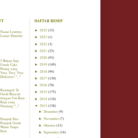
TT
DAFTAR RESEP
2025
(15)
►
Nastar Lembut,
Lumer Dimulut
2023
(1)
►
2022
(3)
►
2021
(23)
►
2020
(93)
►
5 Bahan Saja
2019
(149)
Untuk Cake
►
Pisang yang
2018
(94)
►
Very, Very, Very
Delicious! ^_^
2017
(130)
►
2016
(78)
►
Kastangel: Si
2015
(175)
►
Gurih Renyah
dengan Cita Rasa
2014
(110)
►
Keju yang
2013
(138)
Nendang ^_^
▼
Desember
(9)
►
November
(7)
Pempek Dos:
►
Pempek Gurih
Oktober
(13)
►
Walau Tanpa
Ikan
September
(14)
►