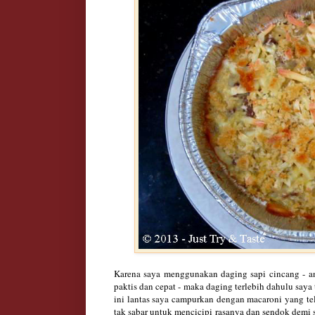
Karena saya menggunakan daging sapi cincang
-
a
paktis dan cepat
-
maka daging terlebih dahulu saya
ini lantas saya campurkan dengan macaroni yang te
tak sabar untuk mencicipi rasanya dan sendok dem