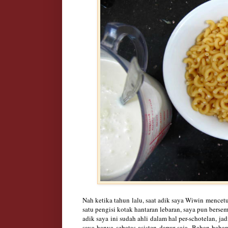
Nah ketika tahun lalu, saat adik saya Wiwin mence
satu pengisi kotak hantaran lebaran, saya pun bers
adik saya ini sudah ahli dalam hal per-schotelan, ja
saya hanya sebatas asisten dapur saja. Bahan-baha