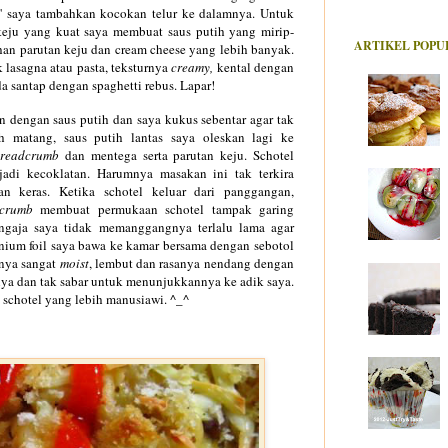
l' saya tambahkan kocokan telur ke dalamnya. Untuk
eju yang kuat saya membuat saus putih yang mirip-
ARTIKEL POPU
n parutan keju dan cream cheese yang lebih banyak.
 lasagna atau pasta, teksturnya
creamy,
kental dengan
da
santap dengan spaghet
ti rebus.
Lapar!
 dengan saus putih dan saya kukus sebentar agar tak
h matang, saus putih lantas saya oleskan lagi ke
readcrumb
dan mentega serta parutan keju. Schotel
adi kecoklatan. Harumnya masakan ini tak terkira
n keras. Ketika schote
l
keluar dari panggangan,
crumb
membuat permukaan schotel tampak garing
Sengaja saya tidak memanggangnya terlalu lama agar
nium foil saya bawa ke kamar bersama dengan sebotol
nya sangat
moist
, lembut dan rasanya nendang dengan
lnya dan tak sabar untuk menunjukkannya ke adik saya.
 schotel yang lebih manusiawi. ^_^