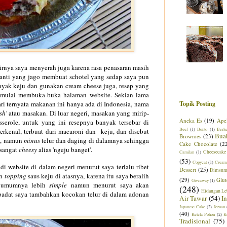
rnya saya menyerah juga karena rasa penasaran masih
hanti yang jago membuat schotel yang sedap saya pun
nyak keju dan gunakan cream cheese juga, resep yang
un mulai membuka-buka halaman website. Sekian lama
ari ternyata makanan ini hanya ada di Indonesia, nama
Topik Posting
sh'
atau masaka
n.
Di luar negeri, masakan yang mirip-
Aneka Es
(19)
Ape
serole, untuk yang ini resepnya banyak tersebar di
Beef
(1)
Bento
(1)
Berk
terkenal, terbuat dari macaroni dan keju
,
dan disebut
Bua
Brownies
(23)
,
namun
minus
telur dan daging di dalamnya sehingga
Cake Chocolate
(2
 sangat
cheesy
alias 'ngeju banget'.
Cheesecake
Camilan
(1)
(53)
Copycat
(1)
Cream
i website di dalam negeri menurut saya terlalu ribet
Dessert
(25)
Dimsu
an
topping
saus keju di atasnya, karena itu saya beralih
(29)
Glut
Giveaway
(1)
 umumnya lebih
simple
namun menurut saya akan
(248)
Hidangan Le
 padat saya tambahkan kocokan telur di dalam adonan
Air Tawar
(54)
I
Japanese Cake
(2)
Jeroan
(40)
Ketela Pohon
(2)
K
Tradisional
(75)