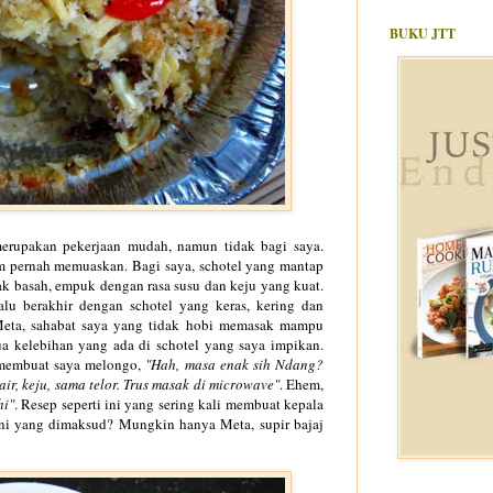
BUKU JTT
erupakan pekerjaan mudah, namun tidak bagi saya.
um pernah memuaskan. Bagi saya, schotel yang mantap
gak basah, empuk dengan rasa susu dan keju yang kuat.
u berakhir dengan schotel yang keras, kering dan
Meta, sahabat saya yang tidak hobi memasak mampu
 kelebihan yang ada di schotel yang saya impikan.
 membuat saya melongo,
"Hah, masa enak si
h Ndang?
ir, keju
, sama telor. Trus masak di microwave
"
. Ehem,
hi"
. Resep seperti ini yang sering kali membuat kepala
ini yang dimaksud? Mungkin hanya Meta, supir bajaj