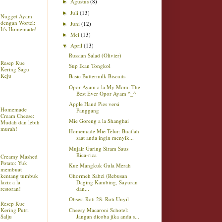
Agustus
(8)
►
Juli
(13)
►
Nugget Ayam
dengan Wortel:
Juni
(12)
►
It's Homemade!
Mei
(13)
►
April
(13)
▼
Russian Salad (Olivier)
Resep Kue
Sup Ikan Tongkol
Kering Sagu
Keju
Basic Buttermilk Biscuits
Opor Ayam a la My Mom: The
Best Ever Opor Ayam ^_^
Apple Hand Pies versi
Homemade
Panggang
Cream Cheese:
Mie Goreng a la Shanghai
Mudah dan lebih
murah!
Homemade Mie Telur: Buatlah
saat anda ingin menyik...
Mujair Garing Siram Saus
Rica-rica
Creamy Mashed
Potato: Yuk
Kue Mangkuk Gula Merah
membuat
kentang tumbuk
Ghormeh Sabzi (Rebusan
laziz a la
Daging Kambing, Sayuran
restoran!
dan...
Obsesi Roti 28: Roti Unyil
Resep Kue
Cheesy Macaroni Schotel:
Kering Putri
Jangan dicoba jika anda s...
Salju