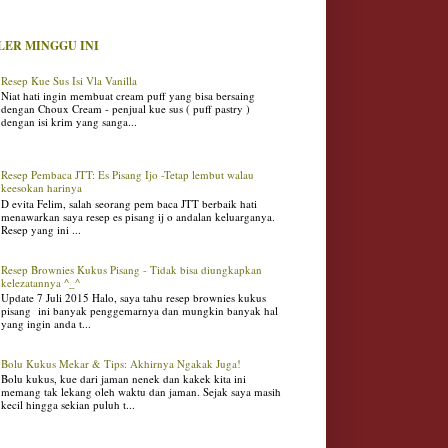
LER MINGGU INI
Resep Kue Sus Isi Vla Vanilla
Niat hati ingin membuat cream puff yang bisa bersaing
dengan Choux Cream - penjual kue sus ( puff pastry )
dengan isi krim yang sanga...
Resep Pembaca JTT: Es Pisang Ijo -Tetap lembut walau
keesokan harinya
D evita Felim, salah seorang pem baca JTT berbaik hati
menawarkan saya resep es pisang ij o andalan keluarganya.
Resep yang ini ...
Resep Brownies Kukus Pisang - Tidak bisa diungkapkan
kelezatannya ^_^
Update 7 Juli 2015 Halo, saya tahu resep brownies kukus
pisang ini banyak penggemarnya dan mungkin banyak hal
yang ingin anda t...
Bolu Kukus Mekar & Tips: Akhirnya Ngakak Juga!
Bolu kukus, kue dari jaman nenek dan kakek kita ini
memang tak lekang oleh waktu dan jaman. Sejak saya masih
kecil hingga sekian puluh t...