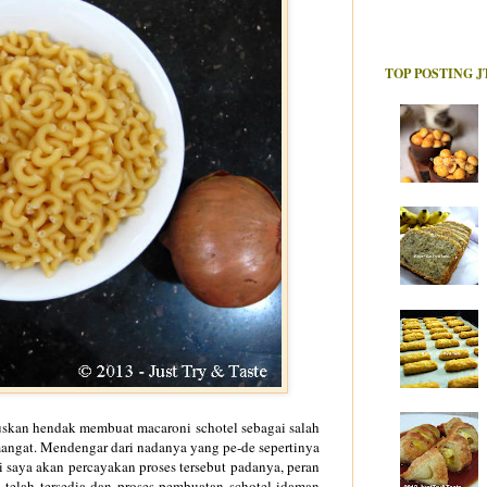
TOP POSTING J
tuskan hendak membuat macaroni schotel sebagai salah
emangat. Mendengar dari nadanya yang pe-de sepertinya
di saya akan percayakan proses tersebut padanya, peran
n telah tersedia dan proses pembuatan schotel idaman