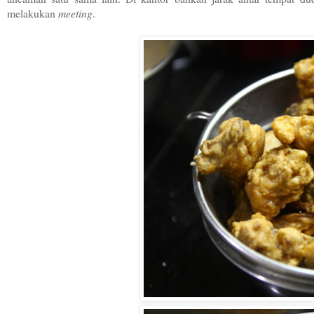
melakukan
meeting
.