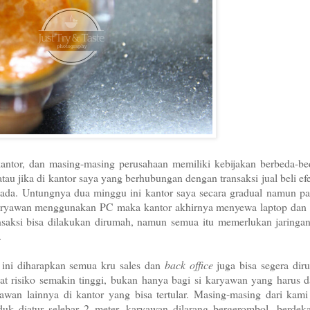
kantor, dan masing-masing perusahaan memiliki kebijakan berbeda-be
 atau jika di kantor saya yang berhubungan dengan transaksi jual beli e
 ada. Untungnya dua minggu ini kantor saya secara gradual namun pas
 karyawan menggunakan PC maka kantor akhirnya menyewa laptop dan
saksi bisa dilakukan dirumah, namun semua itu memerlukan jaringan 
a.
 ini diharapkan semua kru sales dan
back office
juga bisa segera dir
 risiko semakin tinggi, bukan hanya bagi si karyawan yang harus d
wan lainnya di kantor yang bisa tertular. Masing-masing dari kami
uk diatur selebar 2 meter, karyawan dilarang bergerombol, berdeka