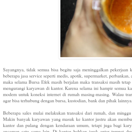
Sayangnya, tidak semua bisa begitu saja meninggalkan pekerjaan 
beberapa jasa service seperti medis, apotik, supermarket, perbankan,
maka selama Bursa Efek masih berjalan maka transaksi masih tetap
mengurangi karyawan di kantor. Karena selama ini hampir semua
modem untuk koneksi internet di rumah masing-masing. Walau tran
agar bisa terhubung dengan bursa, kustodian, bank dan pihak lainny
Beberapa sales mulai melakukan transaksi dari rumah, dan minggu
Makin banyak karyawan yang masuk ke kantor justru akan membuat
kantor dan pulang dengan kendaraan umum, tetapi juga bagi karya
ancaman satu sama lain. Di kantor bahkan jarak antar tempat dud