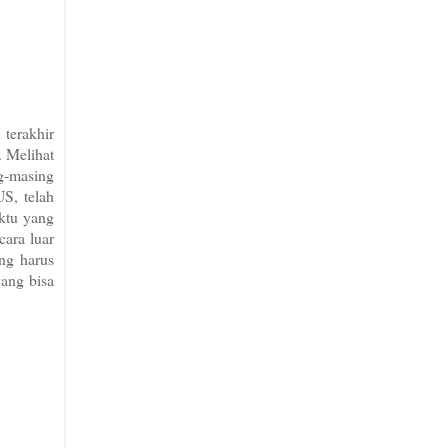
 terakhir
. Melihat
g-masing
US, telah
ktu yang
cara luar
ing harus
yang bisa