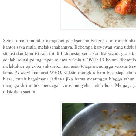
Setelah maju mundur mengenai pelaksanaan bekerja dari rumah alia
kantor saya mulai melaksanakannya. Beberapa karyawan yang tidak b
situasi dan kondisi saat ini di Indonesia, serta kondisi secara globa
adalah solusi paling tepat selama vaksin COVID-19 belum ditemukan
melakukan uji coba vaksin ke manusia, tetapi menunggu vaksin ter
lama.
At least,
menurut WHO, vaksin mungkin baru bisa siap tahun de
biasa, entah bagaimana jadinya jika harus menunggu hingga tahun 
menjaga diri untuk mencegah virus menyebar lebih luas. Menjaga ja
dilakukan saat ini.