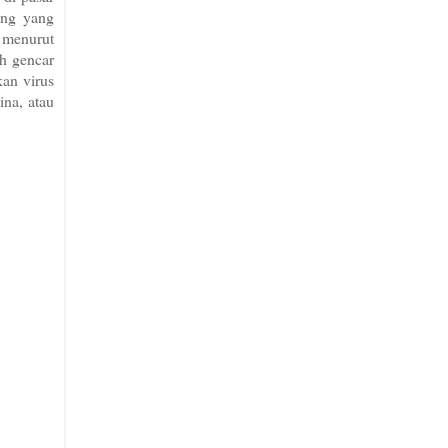
ang yang
 menurut
ih gencar
kan virus
ina, atau