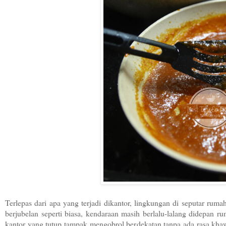
Terlepas dari apa yang terjadi dikantor, lingkungan di seputar rum
berjubelan seperti biasa, kendaraan masih berlalu-lalang didepan r
kantor yang tutup tampak mengobrol berdekatan tanpa ada rasa khawa