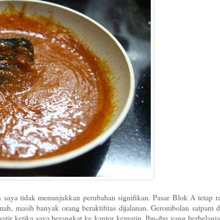
ah saya tidak menunjukkan perubahan signifikan. Pasar Blok A tetap 
umah, masih banyak orang beraktifitas dijalanan. Gerombolan satpam 
tir ketika saya berangkat ke kantor kemarin. Ibu-ibu yang berbelanja