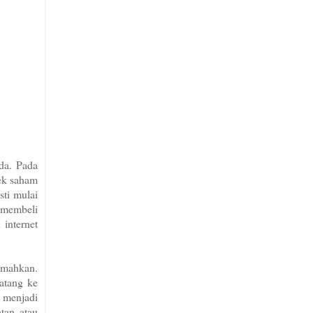
da. Pada
fek saham
ti mulai
 membeli
internet
umahkan.
atang ke
 menjadi
tan atau