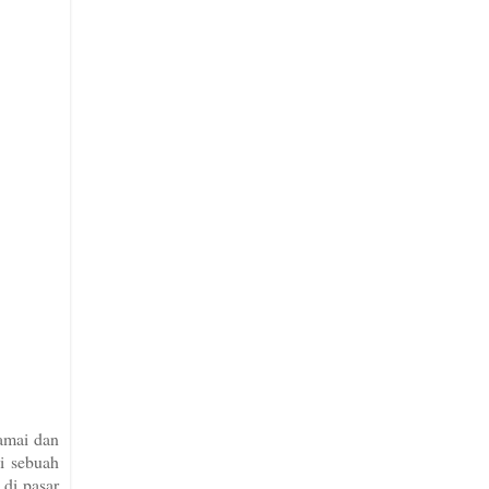
ramai dan
di sebuah
 di pasar