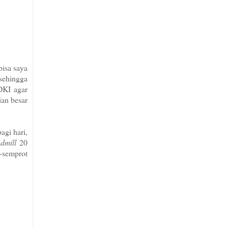
bisa saya
 sehingga
DKI agar
ian besar
agi hari,
admill
20
-semprot