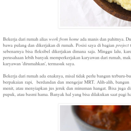
Bekerja dari rumah alias
work from home
ada manis dan pahitnya. Dul
bawa pulang dan dikerjakan di rumah. Posisi saya di bagian
project
sebenarnya bisa fleksibel dikerjakan dimana saja. Minggu lalu, 
perusahaan lebih banyak memperkerjakan karyawan dari rumah, maka 
karyawan 'dirumahkan', termasuk saya.
Bekerja dari rumah ada enaknya, misal tidak perlu bangun terburu-bu
berpakaian rapi, berdandan dan mengejar MRT. Alih-alih, bangun bi
menit, atau menyiapkan jus jeruk dan minuman hangat. Bisa juga d
pupuk, atau basmi hama. Banyak hal yang bisa dilakukan saat pagi ha