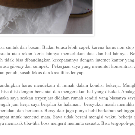
asa suntuk dan bosan. Badan terasa lebih capek karena harus non sto
esuatu atau rekan kerja lainnya memerlukan data dan hal lainnya. B
mah tidak bisa dibandingkan kecepatannya dengan internet kantor yan
erasa
gloomy
dan sumpek. Pekerjaan saya yang menuntut konsentrasi d
an penuh, susah fokus dan kreatifitas lenyap.
dibandingkan harus mendekam di rumah dalam kondisi bekerja. Mung
bisa diisi dengan bersantai dan mengerjakan hal yang disukai. Apala
 maka saya seakan terpenjara didalam rumah sendiri yang biasanya sa
tengah jam kerja saya berjalan ke halaman, bersyukur masih memilik
berjalan, dan berjemur. Bersyukur juga punya hobi berkebun sehingg
tempat untuk mencuci mata. Saya tidak berani mengisi waktu bekerja
ya memasak tiba-tiba boss menjerit meminta sesuatu. Bisa tergopoh-g