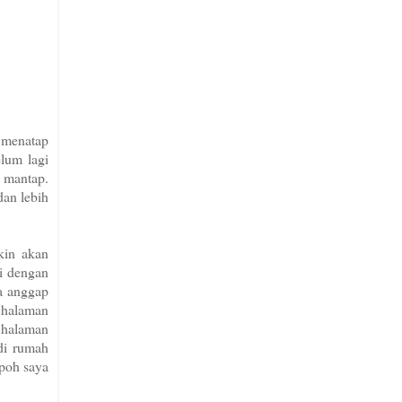
p menatap
elum lagi
g mantap.
an lebih
kin akan
gi dengan
ya anggap
i halaman
a halaman
 di rumah
opoh saya