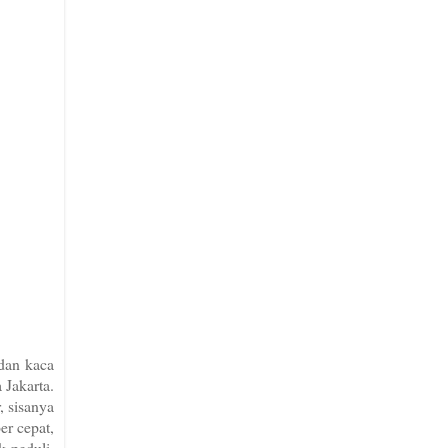
dan kaca
 Jakarta.
, sisanya
er cepat,
 peduli.