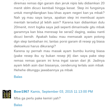
diremas remas dgn garam dan jeruk nipis lalu didiamkan 20
menit sblm dicuci kembali hingga kesat. Step ini fungsinya
untuk menghilangkan bau khas ayam negeri kan ya mbak?
Nah yg mau saya tanya, apakan step ini membuat ayam
mentah tersebut jd lebih asin? Karena kan didiamkan dulu
20menit, mnrt logika saya jadi seperti dimarinade gitu mbak
garamnya kan bisa meresap ke serat2 daging, walau nanti
dicuci bersih. Apakah kalau mau memasak ayam potong
dgn step tambahan ini, lantas porsi garam di resep yg biasa
dieksekusi harus dikurangi?
Karena sy pernah mau masak ayam bumbu kuning biasa
(pake resep ibu sy bukan resep jtt) dan saya pake step
remas remas garam ini krna ingat saran dari jtt. Jadinya
ayam lebih asin dari biasanya, cenderung terlalu asin mbak
Hehehe ditunggu jawabannya ya mbak
Balas
Boer1967
Kamis, September 03, 2015 11:13:00 PM
Mba ga perlu pake kemiri yah?
Balas