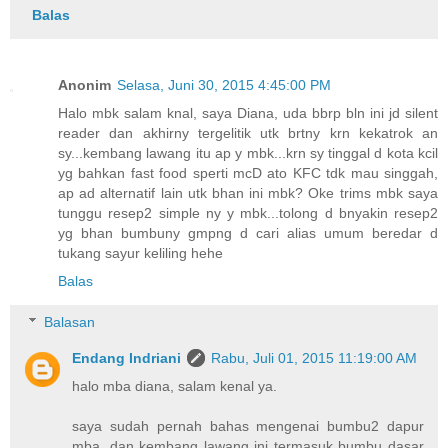
Balas
Anonim
Selasa, Juni 30, 2015 4:45:00 PM
Halo mbk salam knal, saya Diana, uda bbrp bln ini jd silent
reader dan akhirny tergelitik utk brtny krn kekatrok an
sy...kembang lawang itu ap y mbk...krn sy tinggal d kota kcil
yg bahkan fast food sperti mcD ato KFC tdk mau singgah,
ap ad alternatif lain utk bhan ini mbk? Oke trims mbk saya
tunggu resep2 simple ny y mbk...tolong d bnyakin resep2
yg bhan bumbuny gmpng d cari alias umum beredar d
tukang sayur keliling hehe
Balas
Balasan
Endang Indriani
Rabu, Juli 01, 2015 11:19:00 AM
halo mba diana, salam kenal ya.
saya sudah pernah bahas mengenai bumbu2 dapur
mba, dan kembang lawang ini termasuk bumbu dasar