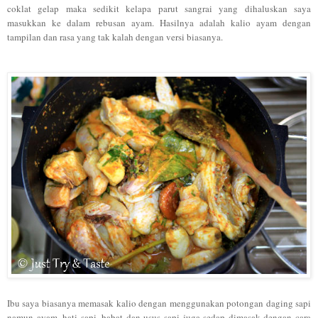
coklat gelap maka sedikit kelapa parut sangrai yang dihaluskan saya
masukkan ke dalam rebusan ayam. Hasilnya adalah kalio ayam dengan
tampilan dan rasa yang tak kalah dengan versi biasanya.
Ibu saya biasanya memasak kalio dengan menggunakan potongan daging sapi
namun ayam, hati sapi, babat dan usus sapi juga sedap dimasak dengan cara