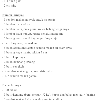
- 1/4 buah pala
- 2 cm jahe
Bumbu lainnya:
- 3 sendok makan minyak untuk menumis
- 3 lembar daun salam
- 3 lembar daun jeruk purut, robek batang tengahnya
- 1 lembar daun kunyit, rajang sehalus mungkin
- 2 batang serai, ambil bagian putihnya saja
- 3 cm lengkuas, memarkan
- 5 buah asam sunti atau 2 sendok makan air asam jawa
- 1 batang kayu manis, sekitar 3 cm
- 3 butir kapulaga
- 2 buah kembang lawang
- 5 butir cengkeh
- 2 sendok makan gula jawa. sisir halus
- 1/2 sendok makan garam
Bahan lainnya:
- 300 ml air
- 5 butir kentang (berat sekitar 1/2 kg), kupas dan belah menjadi 4 bagian
- 5 sendok makan kelapa muda yang telah diparut