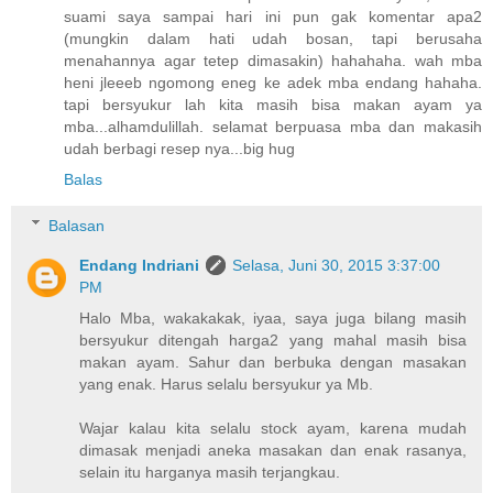
suami saya sampai hari ini pun gak komentar apa2
(mungkin dalam hati udah bosan, tapi berusaha
menahannya agar tetep dimasakin) hahahaha. wah mba
heni jleeeb ngomong eneg ke adek mba endang hahaha.
tapi bersyukur lah kita masih bisa makan ayam ya
mba...alhamdulillah. selamat berpuasa mba dan makasih
udah berbagi resep nya...big hug
Balas
Balasan
Endang Indriani
Selasa, Juni 30, 2015 3:37:00
PM
Halo Mba, wakakakak, iyaa, saya juga bilang masih
bersyukur ditengah harga2 yang mahal masih bisa
makan ayam. Sahur dan berbuka dengan masakan
yang enak. Harus selalu bersyukur ya Mb.
Wajar kalau kita selalu stock ayam, karena mudah
dimasak menjadi aneka masakan dan enak rasanya,
selain itu harganya masih terjangkau.