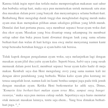
Karena tidak ingin repot dan terlalu malas mempersiapkan makanan saat sahur
dan berbuka setiap hari, maka saya pun memutuskan untuk memasak satu atau
dua masakan dalam porsi yang banyak dan menyantapnya selama berhari-hari.
Berhubung Heni mengidap darah tinggi dan menghindari daging merah maka
ayam atau ikan merupakan pilihan aman sekaligus pilihan yang lebih murah.
Dimulai dari hari pertama puasa, saya membuat sepanci besar ayam woku dari
dua ekor ayam. Masakan yang bisa disantap orang sekampung itu membuat
setiap sahur dan buka puasa kami diwarnai dengan lauk yang sama selama
berhari-hari dan walau di hari ketiga rasa
eneg
mulai menyerang namun kami
tetap berusaha bertahan hingga si ayam habis tak bersisa.
Tidak kapok dengan pengalaman ayam woku, saya melanjutkan lagi dengan
masakan ayam jilid dua yaitu ayam kalio. Seperti biasa,
habit
saya yang susah
memasak dalam porsi kecil, membuat sepanci besar ayam kalio hadir di meja
makan. Kembali saya dan Heni mengulang
story
yang sama namun kali ini
dengan aktor pendukung yang berbeda. Walau kalio ayam plus kentang ini
terasa sangatlah lezat, namun kali ini kami berdua sampai juga pada titik jenuh
dengan masakan ayam. Ketika Heni berkomentar ke adik saya, Dimas,
"Kemarin kita berhari-hari makan ayam terus Mas, sampai eneg banget
rasanya,"
maka saya pun merasa cukup sudah. Sepertinya saya harus memutar
otak mencari masakan lainnya, tentu saja ehem... Yang bisa dimakan berhari-
hari juga. ^_^