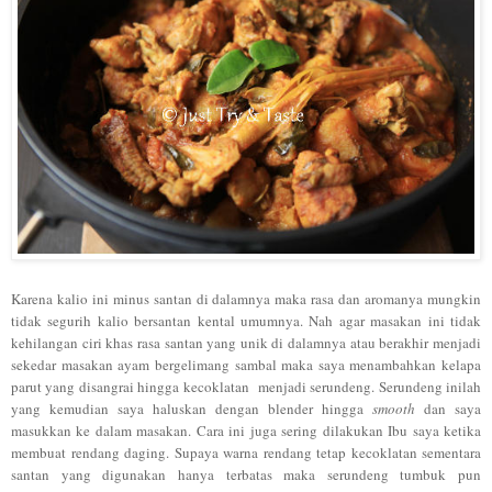
Karena kalio ini minus santan di dalamnya maka rasa dan aromanya mungkin
tidak segurih kalio bersantan kental umumnya. Nah agar masakan ini tidak
kehilangan ciri khas rasa santan yang unik di dalamnya atau berakhir menjadi
sekedar masakan ayam bergelimang sambal maka saya menambahkan kelapa
parut yang disangrai hingga kecoklatan menjadi serundeng. Serundeng inilah
yang kemudian saya haluskan dengan blender hingga
smooth
dan saya
masukkan ke dalam masakan. Cara ini juga sering dilakukan Ibu saya ketika
membuat rendang daging. Supaya warna rendang tetap kecoklatan sementara
santan yang digunakan hanya terbatas maka serundeng tumbuk pun