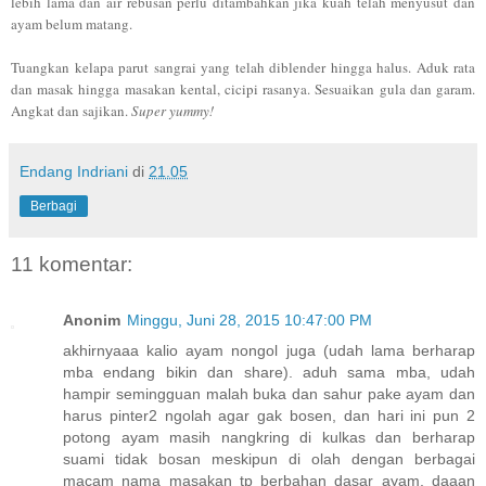
lebih lama dan air rebusan perlu ditambahkan jika kuah telah menyusut dan
ayam belum matang.
Tuangkan kelapa parut sangrai yang telah diblender hingga halus. Aduk rata
dan masak hingga masakan kental, cicipi rasanya. Sesuaikan gula dan garam.
Angkat dan sajikan.
Super yummy!
Endang Indriani
di
21.05
Berbagi
11 komentar:
Anonim
Minggu, Juni 28, 2015 10:47:00 PM
akhirnyaaa kalio ayam nongol juga (udah lama berharap
mba endang bikin dan share). aduh sama mba, udah
hampir semingguan malah buka dan sahur pake ayam dan
harus pinter2 ngolah agar gak bosen, dan hari ini pun 2
potong ayam masih nangkring di kulkas dan berharap
suami tidak bosan meskipun di olah dengan berbagai
macam nama masakan tp berbahan dasar ayam, daaan