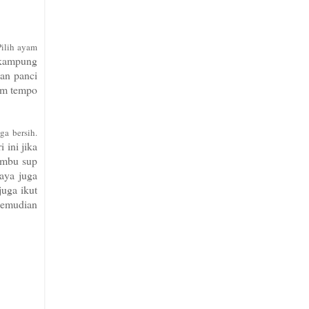
Pilih ayam
kampung
kan
panci
am tempo
ga bersih.
r
i ini
jika
umbu sup
aya juga
 juga
ikut
kemudian