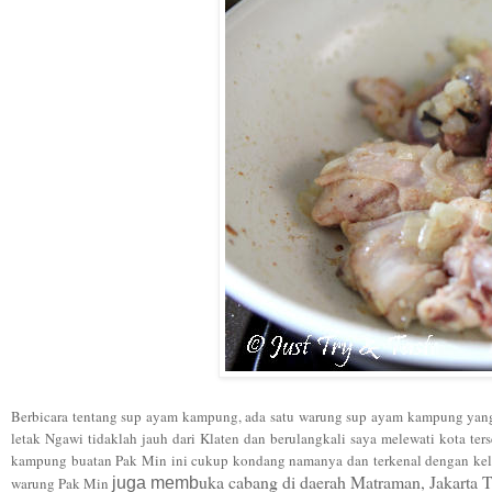
Berbicara tentang sup ayam kam
pung, a
da
sa
tu wa
rung
sup ayam kampung yang
letak
Ngawi tidak
lah
jauh dari Klaten dan beru
langkali saya mel
ewat
i kota
te
r
kampung buatan Pak Min ini
cuku
p kondang namanya dan
terkenal dengan ke
uka cabang di daerah Matraman
, Jakarta
T
w
a
rung Pak
Min
juga
memb