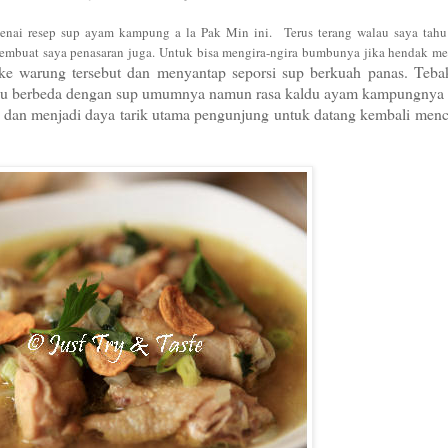
enai resep sup ayam kamp
ung a la Pak Min ini
.
Teru
s terang walau saya tahu
embuat saya penasaran
juga
.
U
ntuk bisa
mengira-ngira bumbunya ji
ka he
ndak m
 ke warung tersebut dan menyantap sepor
si sup berkuah
panas
.
Teba
lu
berbeda dengan
sup umumnya namun
rasa
kaldu ayam kampungnya
,
d
an menjadi daya tarik
utama
pengunjung untuk datang kembali menci