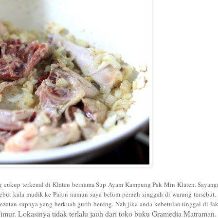
 cukup terkenal di Klaten
bernama
Sup Ayam Kampung Pak Min
Klaten
. Sayan
sebut kala
mudik
ke Par
on namun
saya belum pernah singgah di war
ung tersebut
lezatan supnya yang
berkuah gurih bening
.
Nah ji
ka anda kebetulan tinggal di Ja
imur
. Lokasinya
tidak terlalu jauh dari toko buku Gramedia
M
atraman