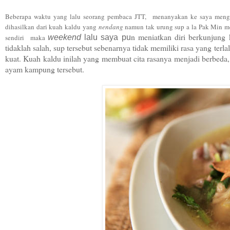
B
ebera
pa waktu yang lalu
seoran
g pemba
ca JTT,
menanyakan ke saya meng
dihasilkan dari kuah kaldu yang
nendang
na
mun tak urung sup a la Pak Min
m
n meniatkan diri berkunjung
sendir
i maka
w
eekend
lalu saya pu
tidaklah sa
lah, sup te
r
sebut sebenarn
ya
tidak memiliki rasa ya
ng terla
kuat
. Kuah
kaldu i
nilah yang membuat
cita rasanya
menjadi berbeda
ayam kampung tersebut.