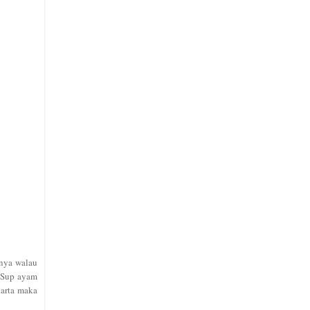
gnya
walau
. Sup ayam
karta
maka
.