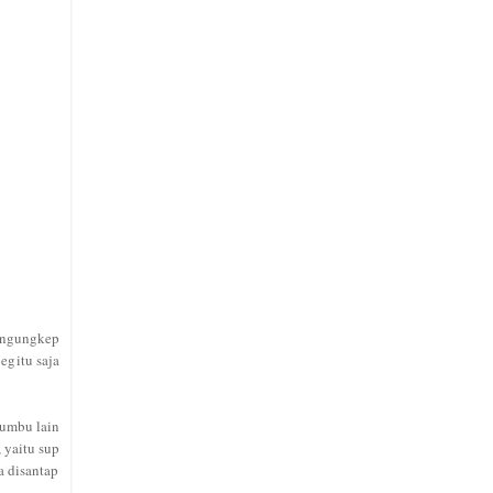
ngungkep
beg
itu saja
umbu lain
, yaitu sup
a disantap