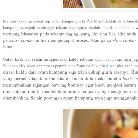
Menurut saya
membuat sup ayam ka
m
pung a la Pak Min tidak
lah sulit
. Guna
kampung
seteng
ah mud
a
agar
tekstur
dagingnya m
udah
empuk dan lembut w
memang biasanya pada tekstur daging yang alot dan liat
. J
ika anda
pressu
re cooker
untuk mempercepat proses. A
tau panci
slow cooker
lama.
Untuk kuah
nya
, s
elain
menggunaka
n kaldu rebusan
ayam kam
pung, saya ju
Si
lahkan k
lik
resep dan pr
oses pen
mbuatan
homemade
kaldu
disini
jika anda in
dirasa
kaldu dari ayam kampung saja telah cuk
up gur
ih rasanya. Bu
yang pernah diajarkan Ibu kita di jaman dulu
maka bum
bu
basic
-n
menamba
hkan
rajangan bawang b
ombay
agar
kuah
menjadi harum
dimasukkan
untuk memb
erikan aroma rempah yang menggugah sel
ditambahkan
. Selai
n potongan ayam kampun
g saya juga menggunaka