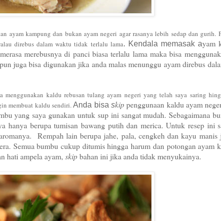
kan ayam kampung
da
n bukan ayam negeri agar rasanya le
bih sedap dan gurih. 
yam 
al
au
direbus dalam wa
k
tu tidak terlalu lama
. Kendala memasak a
merasa merebusnya di
panci b
i
asa terlalu lama maka bisa mengguna
pun juga
bi
sa digunak
an jika anda malas menunggu ayam direbus dal
ga menggunakan kaldu rebusan tulang
ayam negeri yang tel
ah saya saring hing
kip
pengguna
an kaldu ayam nege
gin membuat kaldu sendiri.
Anda bisa
s
mbu yang
s
aya gun
akan untuk sup
ini sangat mudah.
S
ebagaimana b
ya hanya berupa
tumisan bawang putih dan merica.
Untuk
r
esep ini s
 aromanya.
Rem
pah lain berupa
jahe, pala
, cengkeh dan kayu manis
era. Sem
ua bumbu
cukup di
tumis hingga
harum
d
an potongan ayam 
n hati ampela ayam,
skip
bahan ini jika anda tidak menyukai
nya.