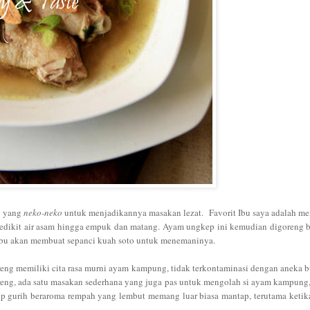
 ya
n
g
ne
ko-neko
untu
k menjadikan
ny
a
masakan lezat.
Favorit
Ibu saya ad
alah
me
edikit air asam hingga empuk
dan matang. Ayam ungkep ini
kemud
ian d
igoreng 
Ibu akan membuat sepanci kuah soto
u
ntuk mene
maninya.
e
ng memiliki cita rasa murni ayam
kam
pung, tidak terkontaminasi dengan aneka b
reng,
ada satu masakan
sederhana yang juga pas
untuk meng
ola
h
si a
yam kam
pung
up
gurih
ber
aroma rempah yang lembut mem
ang
luar bi
asa man
tap, ter
utam
a ketik