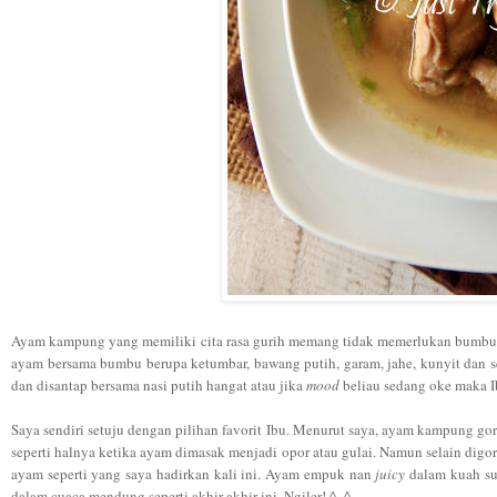
A
y
am
kampung
yang memiliki cita rasa gu
r
ih memang tidak memerlukan bumbu
a
ya
m ber
sama
bumbu berupa ketumbar
, bawang putih, garam, jahe, kunyit dan
s
dan disantap bers
ama nasi putih hangat atau
jik
a
mood
beliau sedang oke maka 
S
aya sendir
i
setuj
u deng
an
pilihan favorit Ibu
. Menurut saya, a
yam
kampung gor
seperti halnya
ketika ayam
dimasak
menjadi
o
por ata
u gulai. Nam
un sel
ain digo
ayam
seperti ya
ng saya
hadirkan kali ini. A
y
am
empu
k
nan
juicy
d
alam
kuah s
d
alam
cuaca mendu
ng seperti akhir-akhir i
ni.
Ngiler! ^_^