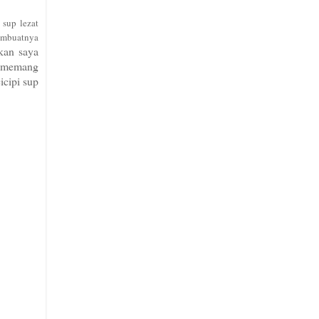
 sup lezat
embuatnya
kan sa
ya
 memang
cipi s
up