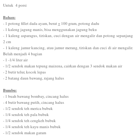
Untuk 4 porsi
Bahan:
- 1 potong fillet dada ayam, berat
+
100 gram, potong dadu
- 1 kaleng jagung manis, bisa menggunakan jagung beku
- 1 kaleng asparagus, tiriskan, cuci dengan air mengalir dan potong sepanjang
2 cm
- 1 kaleng jamur kancing, atau jamur merang, tiriskan dan cuci di air mengalir.
Belah menjadi 4 bagian
- 1 -1/4 liter air
- 1/2 sendok makan tepung maizena, cairkan dengan 3 sendok makan air
- 2 butir telur, kocok lepas
- 2 batang daun bawang, rajang halus
Bumbu:
- 1 buah bawang bombay, cincang halus
- 4 butir bawang putih, cincang halus
- 1/2 sendok teh merica bubuk
- 1/4 sendok teh pala bubuk
- 1/4 sendok teh cengkeh bubuk
- 1/4 sendok teh kayu manis bubuk
- 1/2 sendok makan garam