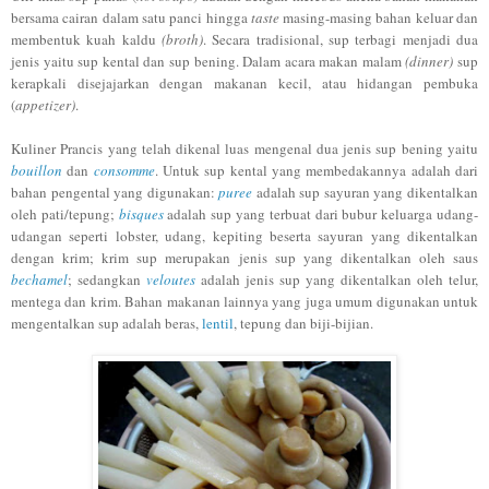
bersama cairan dalam satu panci hingga
taste
masing-masing bahan keluar dan
membentuk kuah kaldu
(broth)
. Secara tradisional, sup terbagi menjadi dua
jenis yaitu sup kental dan sup bening. Dalam acara makan malam
(dinner)
sup
kerapkali disejajarkan dengan makanan kecil, atau hidangan pembuka
(
appetizer)
.
Kuliner Prancis yang telah dikenal luas mengenal dua jenis sup bening yaitu
bouillon
dan
consomme
. Untuk sup kental yang membedakannya adalah dari
bahan pengental yang digunakan:
puree
adalah sup sayuran yang dikentalkan
oleh pati/tepung;
bisques
adalah sup yang terbuat dari bubur keluarga udang-
udangan seperti lobster, udang, kepiting beserta sayuran yang dikentalkan
dengan krim; krim sup merupakan jenis sup yang dikentalkan oleh saus
bechamel
; sedangkan
veloutes
adalah jenis sup yang dikentalkan oleh telur,
mentega dan krim. Bahan makanan lainnya yang juga umum digunakan untuk
mengentalkan sup adalah beras,
lentil
, tepung dan biji-bijian.