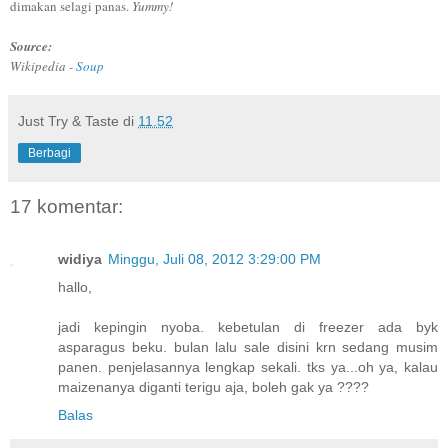
dimakan selagi panas.
Yummy!
Source:
Wikipedia -
Soup
Just Try & Taste
di
11.52
Berbagi
17 komentar:
widiya
Minggu, Juli 08, 2012 3:29:00 PM
hallo,
jadi kepingin nyoba. kebetulan di freezer ada byk
asparagus beku. bulan lalu sale disini krn sedang musim
panen. penjelasannya lengkap sekali. tks ya...oh ya, kalau
maizenanya diganti terigu aja, boleh gak ya ????
Balas