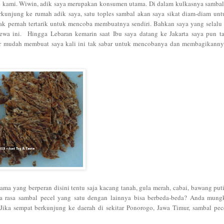
ke kami. Wiwin, adik saya merupakan konsumen utama. Di dalam kulkasnya sambal 
berkunjung ke rumah adik saya, satu toples sambal akan saya sikat diam-diam un
ak pernah tertarik untuk mencoba membuatnya sendiri. Bahkan saya yang selalu
mewa ini. Hingga Lebaran kemarin saat Ibu saya datang ke Jakarta saya pun t
uper mudah membuat saya kali ini tak sabar untuk mencobanya dan membagikann
a yang berperan disini tentu saja kacang tanah, gula merah, cabai, bawang puti
rasa sambal pecel yang satu dengan lainnya bisa berbeda-beda?
Anda mungk
Jika sempat berkunjung ke daerah di sekitar Ponorogo, Jawa Timur, sambal pec