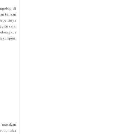
 ngetop di
an tulisan
sepertinya
gitu saja.
 sebungkus
sek
alipun
.
a 'masakan
aron, maka