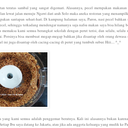
tan teratas sambal yang sangat digemari. Alasannya, pecel merupakan makanan
lan lewat jalan menuju Ngawi dari arah Solo maka aneka restoran yang menampilk
upakan santapan sehari-hari. Di kampung halaman saya, Paron, nasi pecel bahkan 
cel, sehingga terkadang mendengar namanya saja nafsu makan saya bisa hilang be
 memaksa kami semua berangkat sekolah dengan perut terisi, dan selalu, selalu
mi. Porsinya bisa membuat megap-megap bahkan jika disantap oleh orang dewasa 
l ini juga disantap oleh cacing-cacing di perut yang tumbuh subur. Hiii.... ^_^
a yang kami semua adalah penggemar beratnya. Kali ini alasannya bukan karen
Setiap Ibu saya datang ke Jakarta, atau jika ada anggota keluarga yang mudik ke P