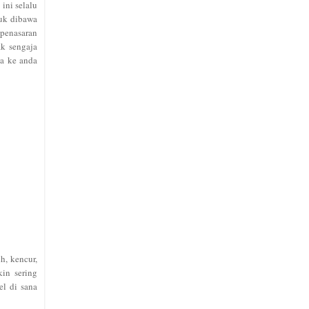
ini selalu
tuk dibawa
 penasaran
ak sengaja
ya ke anda
h, kencur,
in sering
el di sana