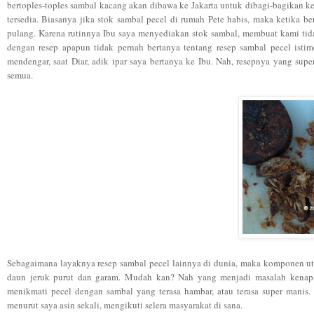
bertoples-toples sambal kacang akan dibawa ke Jakarta untuk dibagi-bagikan 
tersedia. Biasanya jika stok sambal pecel di rumah Pete habis, maka ketika 
pulang. Karena rutinnya Ibu saya menyediakan stok sambal, membuat kami tid
dengan resep apapun tidak pernah bertanya tentang resep sambal pecel isti
mendengar, saat Diar, adik ipar saya bertanya ke Ibu. Nah, resepnya yang s
semua.
Sebagaimana layaknya resep sambal pecel lainnya di dunia, maka komponen utam
daun jeruk purut dan garam. Mudah kan? Nah yang menjadi masalah kenapa 
menikmati pecel dengan sambal yang terasa hambar, atau terasa super manis. 
menurut saya asin sekali, mengikuti selera masyarakat di sana.