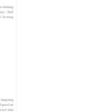
an diulang
-nya.
"Jadi
i keriting
 langsung
 pecel ini
essor
atau