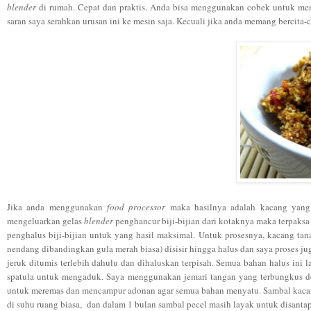
blender
di rumah. Cepat dan praktis. Anda bisa menggunakan cobek untuk men
saran saya serahkan urusan ini ke mesin saja. Kecuali jika anda memang bercita-
Jika anda menggunakan
food processor
maka hasilnya adalah kacang yang m
mengeluarkan gelas
blender
penghancur biji-bijian dari kotaknya maka terpaksa 
penghalus biji-bijian untuk yang hasil maksimal. Untuk prosesnya, kacang tana
nendang dibandingkan gula merah biasa) disisir hingga halus dan saya proses j
jeruk ditumis terlebih dahulu dan dihaluskan terpisah. Semua bahan halus ini
spatula untuk mengaduk. Saya menggunakan jemari tangan yang terbungkus den
untuk meremas dan mencampur adonan agar semua bahan menyatu. Sambal kacang
di suhu ruang biasa,
dan
dalam
1 bulan
sambal pecel masih layak untuk disanta