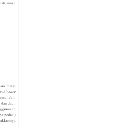
anah, maka
gara malas
as
blender
rasa lebih
r dan daun
enggunakan
na pedas!)
etakkannya