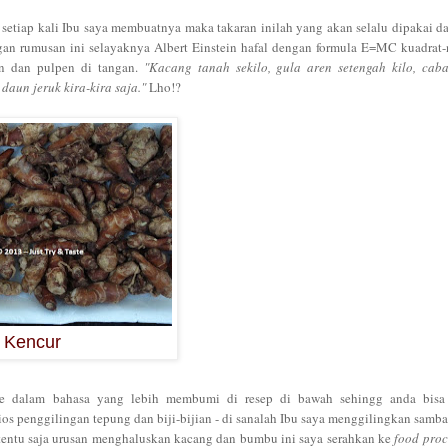
a setiap kali Ibu saya membuatnya maka takaran inilah yang akan selalu dipakai d
engan rumusan ini selayaknya Albert Einstein hafal dengan formula E=MC kuadrat
n dan pulpen di tangan.
"Kacang tanah sekilo, gula aren setengah kilo, caba
aun jeruk kira-kira saja."
Lho!?
Kencur
n ke dalam bahasa yang lebih membumi di resep di bawah sehingg anda bisa
os penggilingan tepung dan biji-bijian - di sanalah Ibu saya menggilingkan sambal
 tentu saja urusan menghaluskan kacang dan bumbu ini saya serahkan ke
food proc