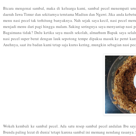
Bicara mengenai sambal, maka di keluarga kami, sambal pecel menempati uru
daerah Jawa Timur dan sekitarnya terutama Madiun dan Ngawi. Jika anda kebetu
menu nasi pecel tak terhitung banyaknya. Nah sejak saya kecil, nasi pecel mer
menjadi menu dari pagi hingga malam. Saking seringnya saya menyantap nasi pe
Bagaimana tidak? Dulu ketika saya masih sekolah, almarhum Bapak saya selalu
nasi pecel super berat dengan lauk sepotong tempe dipaksa masuk ke perut ka
Anehnya, saat itu badan kami tetap saja kurus kering, mungkin sebagian nasi pece
Wokeh kembali ke sambal pecel. Ada satu resep sambal pecel andalan Ibu say
Ibunda paling lezat di dunia' tetapi karena sambal ini memang nendang rasanya. 