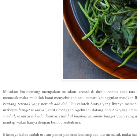
Masakan Ibu memang merupakan masakan terenak di dunia, semua anak rata-r
memasak maka mulailah kami menyebutkan satu persatu keunggulan masakan Ib
kentang terenak yang pernah ada deh."
Itu celoteh Sintya yang Ibunya meman
maknyus banget rasanya"
, cerita menggebu-gebu ini datang dari Ani yang are
sambal, rasanya tak ada duanya. Padahal bumbunya simple banget"
, nah yang 
mantap walau hanya dengan bumbu sederhana.
Biasanya kalau sudah urusan pamer-pameran kemampuan Ibu memasak maka hany