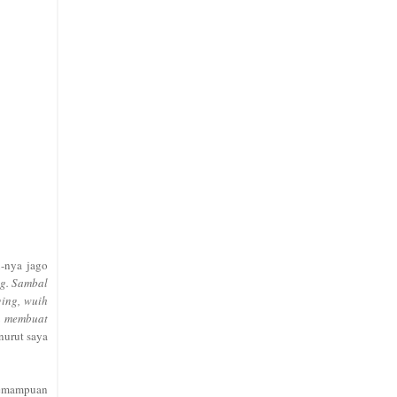
-nya jago
g. Sambal
ging, wuih
u membuat
nurut saya
 kemampuan