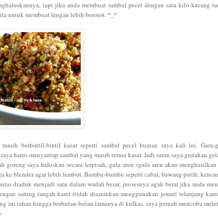
ghaluskannya, tapi jika anda membuat sambal pecel dengan satu kilo kacang t
cita untuk membuat lengan lebih berotot. ^_^
asih berbintil-bintil kasar seperti sambal pecel buatan saya kali ini. Gara-
saya harus menyantap sambal yang masih terasa kasar. Jadi saran saya gunakan gel
h goreng saya haluskan secara terpisah, gula aren (gula aren akan menghasilkan 
uga ke blender agar lebih lembut. Bumbu-bumbu seperti cabai, bawang putih, kencu
 lantas diaduk menjadi satu dalam wadah besar, prosesnya agak berat jika anda m
gan sarung tangah karet (tidak disarankan menggunakan jemari telanjang kare
 ini tahan hingga berbulan-bulan lamanya di kulkas, saya pernah mencoba mel
p.