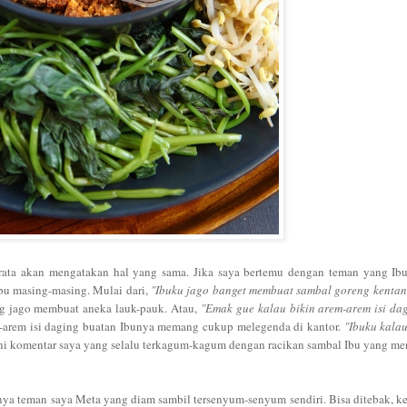
ata akan mengatakan hal yang sama. Jika saya bertemu dengan teman yang Ibu
u masing-masing. Mulai dari,
"Ibuku jago banget membuat sambal goreng kentan
g jago membuat aneka lauk-pauk. Atau,
"Emak gue kalau bikin arem-arem isi da
m-arem isi daging buatan Ibunya memang cukup melegenda di kantor.
"Ibuku kala
ini komentar saya yang selalu terkagum-kagum dengan racikan sambal Ibu yang me
a teman saya Meta yang diam sambil tersenyum-senyum sendiri. Bisa ditebak,