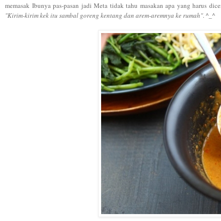
memasak Ibunya pas-pasan jadi Meta tidak tahu masakan apa yang harus diceri
"Kirim-kirim kek itu sambal goreng kentang dan arem-aremnya ke rumah"
. ^_^