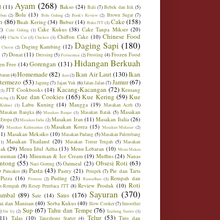
Ayam
(268)
l
(11)
Bakso
(24)
Bali
(7)
Bebek dan Itik
(5)
Bolu
(13)
Brown Sugar
(7)
ebun
(2)
Bolu Gulung
(2)
Book's Review
(2)
h
(86)
Cake
(158)
Buah Kering
(34)
Bubur
(14)
Buku JTT
(1)
2)
Cake Kukus
(38)
Cake Tanpa Mikser
(20)
Cake Gulung
(1)
Chinese Food
Chiffon Cake
(10)
(4)
Chichi Cat
(1)
Chicken
(1)
Daging Sapi
(180)
Daging Kambing
(12)
 Cheese
(2)
Donat
(11)
Frozen Food
m
(7)
Dressing
(5)
Frosting
(4)
Fermentasi
(2)
Hidangan Berkuah
Gorengan
(131)
en Free
(14)
Homemade
(82)
Ikan Air Laut
(130)
Ikan
baran
(4)
ikan
(2)
ntermezo
(53)
Jamur
(67)
Jagung
(7)
Jajan Yuk
(6)
Jalan-Jalan
(7)
Kacang-Kacangan
(72)
JTT Cookbooks
(14)
Kentang
(1)
Kue dan Cookies
(165)
Kue Kering
(59)
Kue
ucing
(1)
Labu Kuning
(14)
Mangga
(19)
Masakan Aceh
(3)
Kuliner
(1)
Masakan
Masakan Bangka
(6)
Masakan Batak
(5)
Masakan Banjar
(1)
Masakan Iran
(11)
Masakan Italia
(26)
 Eropa
(3)
Masakan India
(2)
9)
Masakan Korea
(15)
Masakan Kalimantan
(1)
Masakan Makasar
(2)
21)
Masakan Meksiko
(10)
Masakan Padang
(5)
Masakan Palembang
Masakan Thailand
(20)
Masakan Timur Tengah
(5)
Masakan
(1)
ak
(29)
Menu Idul Adha
(13)
Menu Lebaran
(10)
Menu Makan
inuman
(24)
Minuman & Ice Cream
(19)
Muffins
(24)
Nanas
ntong
(55)
Obsesi Roti
(63)
Oatmeal
(23)
Nasi Goreng
(5)
)
Pasta
(43)
Pastry
(21)
Pie dan Tarts
Pancakes
(8)
Pempek
(7)
Pizza
(16)
Puding
(23)
Rempah dan
Promosi
(2)
Ramadhan
(1)
Roti
Review Produk
(10)
h-Rempah
(9)
Resep Pembaca JTT
(8)
Sayuran
(370)
ambal
(89)
Saus
(176)
Sate
(14)
ai dan Manisan
(40)
Serba Kukus
(40)
Slow Cooker
(7)
Smoothie
Sup
(67)
Tahu dan Tempe
(76)
)
Stir fry
(2)
Taizhong Starter
(1)
Telur
(53)
(11)
Talas
(10)
Tips dan
Tangzhong Starter
(4)