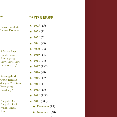
TT
DAFTAR RESEP
2025
(15)
►
Nastar Lembut,
Lumer Dimulut
2023
(1)
►
2022
(3)
►
2021
(23)
►
2020
(93)
►
5 Bahan Saja
2019
(149)
Untuk Cake
►
Pisang yang
2018
(94)
►
Very, Very, Very
Delicious! ^_^
2017
(130)
►
2016
(78)
►
Kastangel: Si
2015
(175)
►
Gurih Renyah
dengan Cita Rasa
2014
(110)
►
Keju yang
2013
(138)
Nendang ^_^
►
2012
(128)
►
Pempek Dos:
2011
(309)
▼
Pempek Gurih
Desember
(13)
►
Walau Tanpa
Ikan
November
(20)
►