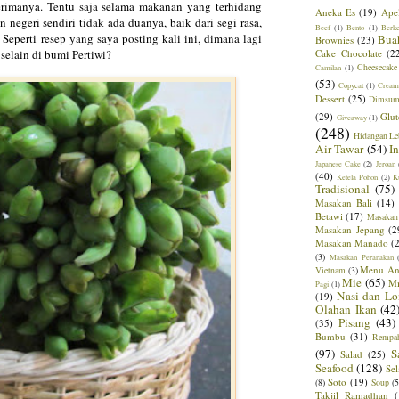
nerimanya. Tentu saja selama makanan yang terhidang
Aneka Es
(19)
Ape
 negeri sendiri tidak ada duanya, baik dari segi rasa,
Beef
(1)
Bento
(1)
Berk
perti resep yang saya posting kali ini, dimana lagi
Bua
Brownies
(23)
selain di bumi Pertiwi?
Cake Chocolate
(2
Cheesecake
Camilan
(1)
(53)
Copycat
(1)
Cream
Dessert
(25)
Dimsu
(29)
Glut
Giveaway
(1)
(248)
Hidangan Le
Air Tawar
(54)
I
Japanese Cake
(2)
Jeroan
(40)
Ketela Pohon
(2)
K
Tradisional
(75)
Masakan Bali
(14)
Betawi
(17)
Masakan
Masakan Jepang
(2
Masakan Manado
(
(3)
Masakan Peranakan
Menu An
Vietnam
(3)
Mie
(65)
M
Pagi
(1)
Nasi dan Lo
(19)
Olahan Ikan
(42
Pisang
(43)
(35)
Bumbu
(31)
Rempa
(97)
S
Salad
(25)
Seafood
(128)
Sel
Soto
(19)
(8)
Soup
(5
Takjil Ramadhan