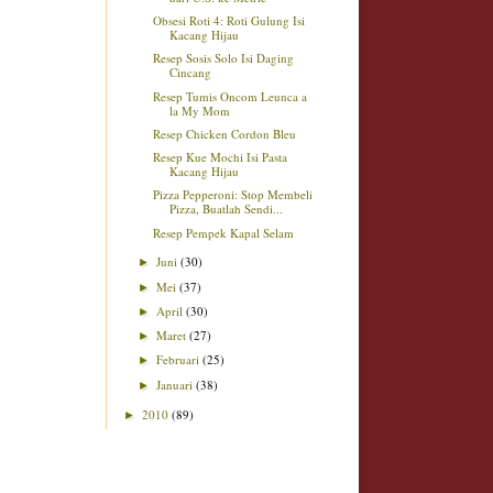
Obsesi Roti 4: Roti Gulung Isi
Kacang Hijau
Resep Sosis Solo Isi Daging
Cincang
Resep Tumis Oncom Leunca a
la My Mom
Resep Chicken Cordon Bleu
Resep Kue Mochi Isi Pasta
Kacang Hijau
Pizza Pepperoni: Stop Membeli
Pizza, Buatlah Sendi...
Resep Pempek Kapal Selam
Juni
(30)
►
Mei
(37)
►
April
(30)
►
Maret
(27)
►
Februari
(25)
►
Januari
(38)
►
2010
(89)
►