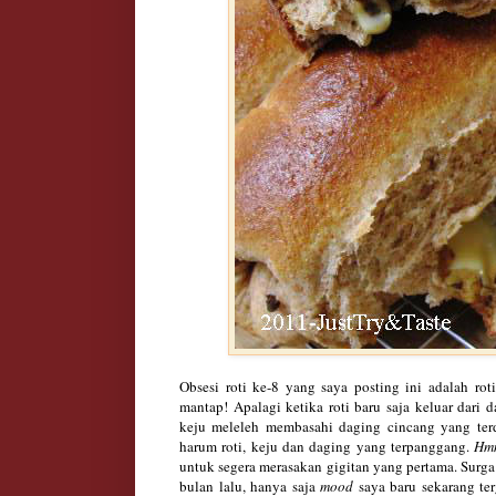
Obsesi roti ke-8 yang saya posting ini adalah ro
mantap! Apalagi ketika roti baru saja keluar dari
keju meleleh membasahi daging cincang yang ter
harum roti, keju dan daging yang terpanggang.
Hm
untuk segera merasakan gigitan yang pertama. Surga
bulan lalu, hanya saja
mood
saya baru sekarang te