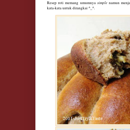
Resep roti memang umumnya
simple
namun menjel
kata-kata untuk dirangkai ^_^.