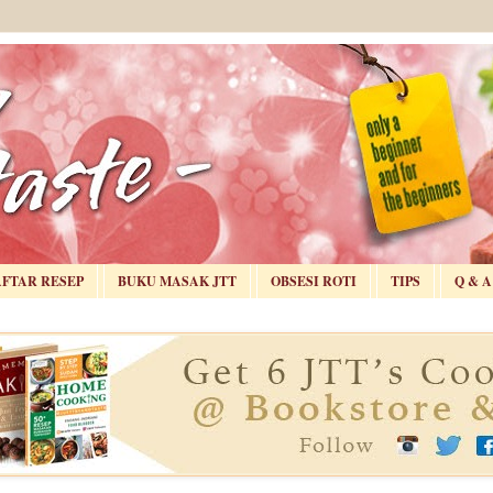
AFTAR RESEP
BUKU MASAK JTT
OBSESI ROTI
TIPS
Q & A