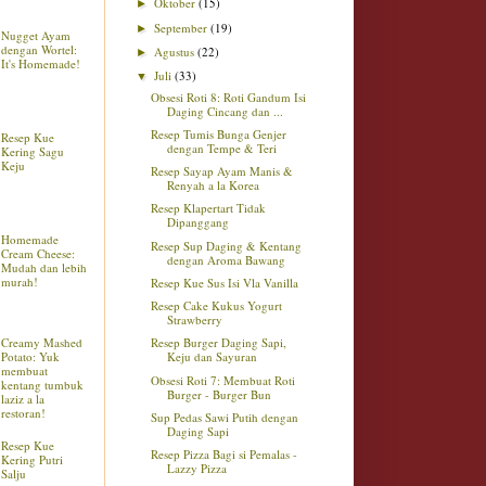
Oktober
(15)
►
September
(19)
►
Nugget Ayam
dengan Wortel:
Agustus
(22)
►
It's Homemade!
Juli
(33)
▼
Obsesi Roti 8: Roti Gandum Isi
Daging Cincang dan ...
Resep Tumis Bunga Genjer
Resep Kue
dengan Tempe & Teri
Kering Sagu
Keju
Resep Sayap Ayam Manis &
Renyah a la Korea
Resep Klapertart Tidak
Dipanggang
Homemade
Resep Sup Daging & Kentang
Cream Cheese:
dengan Aroma Bawang
Mudah dan lebih
murah!
Resep Kue Sus Isi Vla Vanilla
Resep Cake Kukus Yogurt
Strawberry
Creamy Mashed
Resep Burger Daging Sapi,
Potato: Yuk
Keju dan Sayuran
membuat
Obsesi Roti 7: Membuat Roti
kentang tumbuk
Burger - Burger Bun
laziz a la
restoran!
Sup Pedas Sawi Putih dengan
Daging Sapi
Resep Kue
Resep Pizza Bagi si Pemalas -
Kering Putri
Lazzy Pizza
Salju