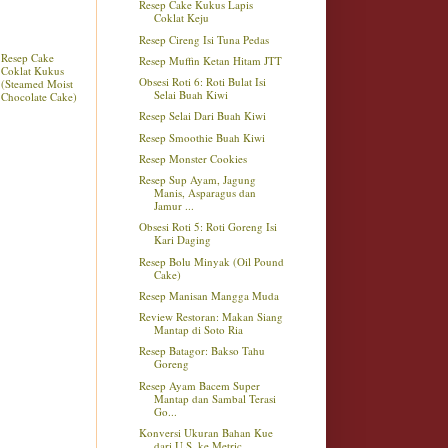
Resep Cake Kukus Lapis
Coklat Keju
Resep Cireng Isi Tuna Pedas
Resep Cake
Resep Muffin Ketan Hitam JTT
Coklat Kukus
Obsesi Roti 6: Roti Bulat Isi
(Steamed Moist
Selai Buah Kiwi
Chocolate Cake)
Resep Selai Dari Buah Kiwi
Resep Smoothie Buah Kiwi
Resep Monster Cookies
Resep Sup Ayam, Jagung
Manis, Asparagus dan
Jamur ...
Obsesi Roti 5: Roti Goreng Isi
Kari Daging
Resep Bolu Minyak (Oil Pound
Cake)
Resep Manisan Mangga Muda
Review Restoran: Makan Siang
Mantap di Soto Ria
Resep Batagor: Bakso Tahu
Goreng
Resep Ayam Bacem Super
Mantap dan Sambal Terasi
Go...
Konversi Ukuran Bahan Kue
dari U.S. ke Metric