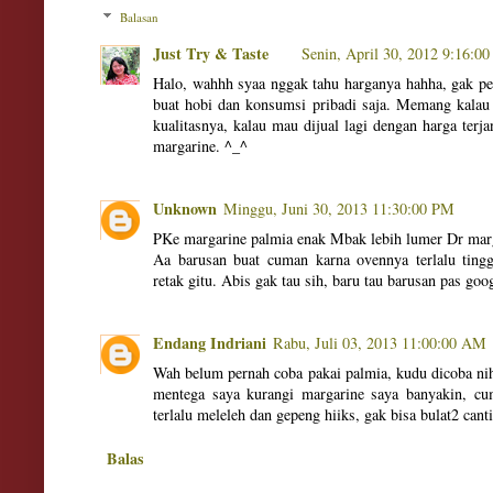
Balasan
Just Try & Taste
Senin, April 30, 2012 9:16:0
Halo, wahhh syaa nggak tahu harganya hahha, gak per
buat hobi dan konsumsi pribadi saja. Memang kalau
kualitasnya, kalau mau dijual lagi dengan harga terj
margarine. ^_^
Unknown
Minggu, Juni 30, 2013 11:30:00 PM
PKe margarine palmia enak Mbak lebih lumer Dr marg
Aa barusan buat cuman karna ovennya terlalu ting
retak gitu. Abis gak tau sih, baru tau barusan pas goo
Endang Indriani
Rabu, Juli 03, 2013 11:00:00 AM
Wah belum pernah coba pakai palmia, kudu dicoba nihh
mentega saya kurangi margarine saya banyakin, cu
terlalu meleleh dan gepeng hiiks, gak bisa bulat2 cant
Balas