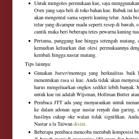
Untuk mengoles permukaan kue, saya menggunakan
Ovex yang saya beli di toko bahan kue. Bubuk ini ke
akan mengental sama seperti kuning telur. Anda b
telur yang dicampur madu seperti resep di bawah, 
cantik maka beri beberapa tetes pewarna kuning tua
Pertama, panggang kue hingga setengah matang, 
kemudian keluarkan dan olesi permukaannya den
kembali hingga nastar matang.
Tips lainnya:
Gunakan
butter
/mentega yang berkualitas baik 
menentukan rasa si kue. Anda tidak akan menyesa
harus mengeluarkan ongkos sedikit lebih banyak
untuk kue ini adalah Wijsman, Hollman Butter ata
Pemb
aca JTT ada yang men
yarankan untuk menam
ke dalam adonan agar nastar renyah dan garing
,
hasilnya cukup oke walau tidak signifikan. Anda
Nastar a la Taiwan
disini.
Beberapa pembaca mencoba merubah komposisi but
di bawah menjadi margarine 150 gram dan butter