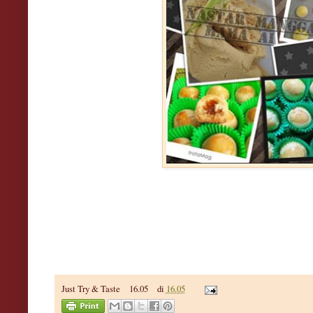
Just Try & Taste
16.05
di
16.05