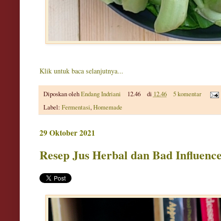
Klik untuk baca selanjutnya...
Diposkan oleh
Endang Indriani
12.46
di
12.46
5 komentar
Label:
Fermentasi
,
Homemade
29 Oktober 2021
Resep Jus Herbal dan Bad Influenc