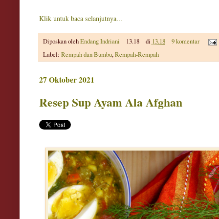
Klik untuk baca selanjutnya...
Diposkan oleh
Endang Indriani
13.18
di
13.18
9 komentar
Label:
Rempah dan Bumbu
,
Rempah-Rempah
27 Oktober 2021
Resep Sup Ayam Ala Afghan