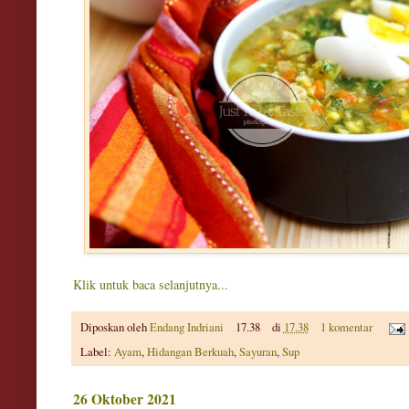
Klik untuk baca selanjutnya...
Diposkan oleh
Endang Indriani
17.38
di
17.38
1 komentar
Label:
Ayam
,
Hidangan Berkuah
,
Sayuran
,
Sup
26 Oktober 2021