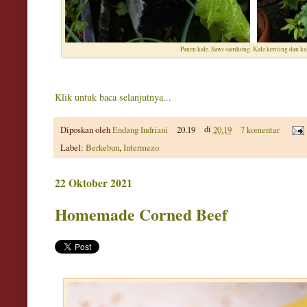
Panen kale. Sawi samhong. Kale keriting dan ka
Klik untuk baca selanjutnya...
Diposkan oleh
Endang Indriani
20.19
di
20.19
7 komentar
Label:
Berkebun
,
Intermezo
22 Oktober 2021
Homemade Corned Beef