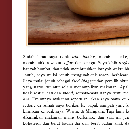
Sudah lama saya tidak
trial baking,
membuat cake, 
membutuhkan waktu,
effort
dan tenaga. Saya lebih
prefe
banyak bumbu, dan tidak membutuhkan banyak waktu bin
Jenuh, saya mulai jenuh mengutak-atik resep, berbica
Saya mulai jenuh sebagai
food blogger
dan pemilik akun 
yang harus dituntut selalu menampilkan makanan. Apal
tidak sesuai hati dan
mood
, semata-mata hanya demi 
like
. Umumnya makanan seperti ini akan saya bawa ke k
sedang di rumah saya berikan ke bapak sampah yang ke
kirimkan ke adik saya, Wiwin, di Mampang. Tapi lama k
dikirimkan makanan manis berlemak, dan saat ini ju
kolesterol dan berat badan dia dan berat badan anak d
mengirimkan kue-kue manis ke sana dan berakhirlah ma