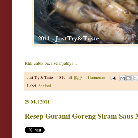
Klik untuk baca selanjutnya...
Just Try & Taste
10.19
di
10.19
51 komentar
Label:
Seafood
29 Mei 2011
Resep Gurami Goreng Siram Saus