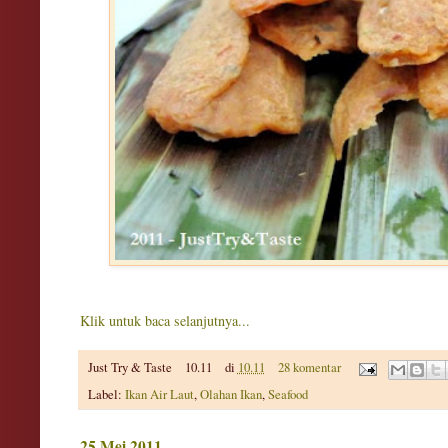
Klik untuk baca selanjutnya...
Just Try & Taste
10.11
di
10.11
28 komentar
Label:
Ikan Air Laut
,
Olahan Ikan
,
Seafood
25 Mei 2011