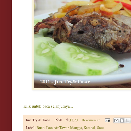
Klik untuk baca selanjutnya...
Just Try & Taste
15.20
di
15.20
16 komentar
Label:
Buah
,
Ikan Air Tawar
,
Mangga
,
Sambal
,
Saus