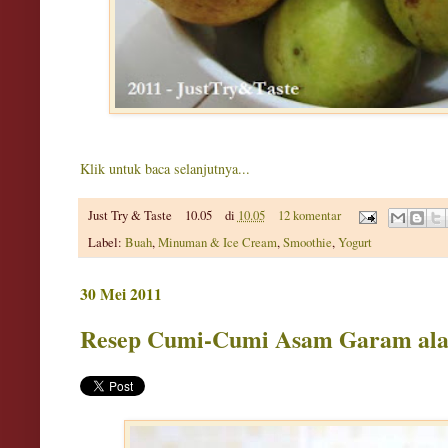
Klik untuk baca selanjutnya...
Just Try & Taste
10.05
di
10.05
12 komentar
Label:
Buah
,
Minuman & Ice Cream
,
Smoothie
,
Yogurt
30 Mei 2011
Resep Cumi-Cumi Asam Garam al