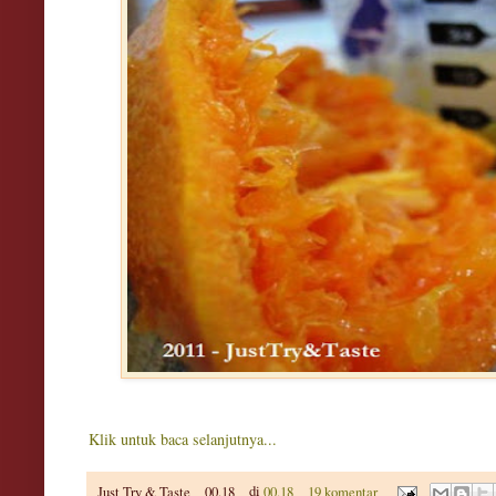
Klik untuk baca selanjutnya...
Just Try & Taste
00.18
di
00.18
19 komentar