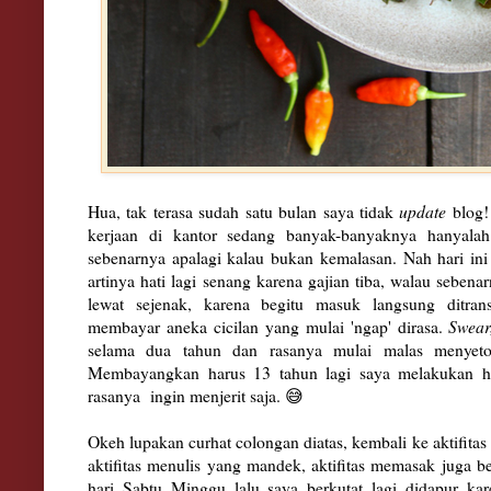
Hua, tak terasa sudah satu bulan saya tidak
update
blog!
kerjaan di kantor sedang banyak-banyaknya hanyalah a
sebenarnya apalagi kalau bukan kemalasan. Nah hari in
artinya hati lagi senang karena gajian tiba, walau sebe
lewat sejenak, karena begitu masuk langsung ditran
membayar aneka cicilan yang mulai 'ngap' dirasa.
Swear
selama dua tahun dan rasanya mulai malas menyeto
Membayangkan harus 13 tahun lagi saya melakukan ha
rasanya ingin menjerit saja. 😅
Okeh lupakan curhat colongan diatas, kembali ke aktifit
aktifitas menulis yang mandek, aktifitas memasak juga b
hari Sabtu Minggu lalu saya berkutat lagi didapur ka