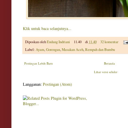
Klik untuk baca selanjutnya...
Diposkan oleh
Endang Indriani
11.40
di
11.40
32 komentar
Label:
Ayam
,
Gorengan
,
Masakan Aceh
,
Rempah dan Bumbu
Postingan Lebih Baru
Beranda
Lihat versi seluler
Langganan:
Postingan (Atom)