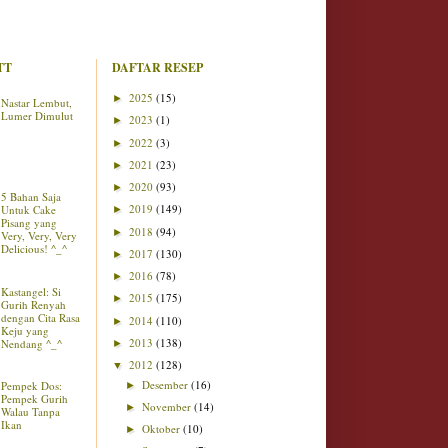
TT
DAFTAR RESEP
2025
(15)
►
Nastar Lembut,
Lumer Dimulut
2023
(1)
►
2022
(3)
►
2021
(23)
►
2020
(93)
►
5 Bahan Saja
2019
(149)
Untuk Cake
►
Pisang yang
2018
(94)
►
Very, Very, Very
Delicious! ^_^
2017
(130)
►
2016
(78)
►
Kastangel: Si
2015
(175)
►
Gurih Renyah
dengan Cita Rasa
2014
(110)
►
Keju yang
2013
(138)
Nendang ^_^
►
2012
(128)
▼
Desember
(16)
Pempek Dos:
►
Pempek Gurih
November
(14)
►
Walau Tanpa
Ikan
Oktober
(10)
►