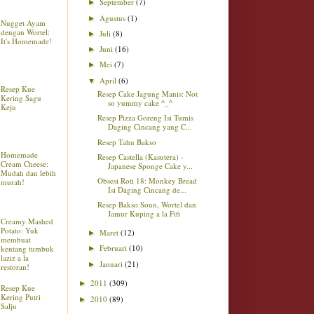
September
(7)
►
Agustus
(1)
►
Nugget Ayam
dengan Wortel:
Juli
(8)
►
It's Homemade!
Juni
(16)
►
Mei
(7)
►
April
(6)
▼
Resep Kue
Resep Cake Jagung Manis: Not
Kering Sagu
so yummy cake ^_^
Keju
Resep Pizza Goreng Isi Tumis
Daging Cincang yang C...
Resep Tahu Bakso
Homemade
Resep Castella (Kasutera) -
Cream Cheese:
Japanese Sponge Cake y...
Mudah dan lebih
Obsesi Roti 18: Monkey Bread
murah!
Isi Daging Cincang de...
Resep Bakso Soun, Wortel dan
Jamur Kuping a la Fifi
Creamy Mashed
Potato: Yuk
Maret
(12)
►
membuat
Februari
(10)
kentang tumbuk
►
laziz a la
Januari
(21)
►
restoran!
2011
(309)
►
Resep Kue
Kering Putri
2010
(89)
►
Salju