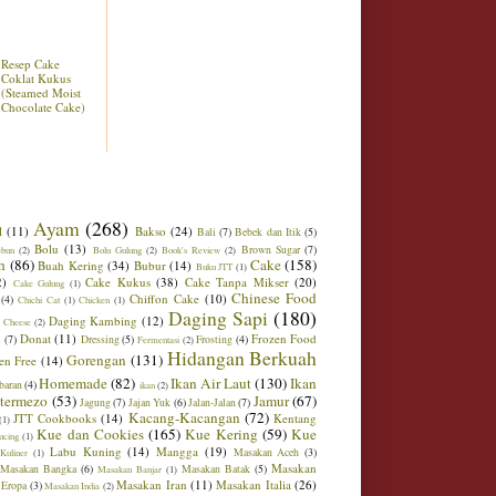
Resep Cake
Coklat Kukus
(Steamed Moist
Chocolate Cake)
Ayam
(268)
l
(11)
Bakso
(24)
Bali
(7)
Bebek dan Itik
(5)
Bolu
(13)
Brown Sugar
(7)
ebun
(2)
Bolu Gulung
(2)
Book's Review
(2)
h
(86)
Cake
(158)
Buah Kering
(34)
Bubur
(14)
Buku JTT
(1)
2)
Cake Kukus
(38)
Cake Tanpa Mikser
(20)
Cake Gulung
(1)
Chinese Food
Chiffon Cake
(10)
(4)
Chichi Cat
(1)
Chicken
(1)
Daging Sapi
(180)
Daging Kambing
(12)
 Cheese
(2)
Donat
(11)
Frozen Food
m
(7)
Dressing
(5)
Frosting
(4)
Fermentasi
(2)
Hidangan Berkuah
Gorengan
(131)
en Free
(14)
Homemade
(82)
Ikan Air Laut
(130)
Ikan
baran
(4)
ikan
(2)
ntermezo
(53)
Jamur
(67)
Jagung
(7)
Jajan Yuk
(6)
Jalan-Jalan
(7)
Kacang-Kacangan
(72)
JTT Cookbooks
(14)
Kentang
(1)
Kue dan Cookies
(165)
Kue Kering
(59)
Kue
ucing
(1)
Labu Kuning
(14)
Mangga
(19)
Masakan Aceh
(3)
Kuliner
(1)
Masakan
Masakan Bangka
(6)
Masakan Batak
(5)
Masakan Banjar
(1)
Masakan Iran
(11)
Masakan Italia
(26)
 Eropa
(3)
Masakan India
(2)