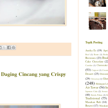
Topik Posting
Aneka Es
(19)
Ape
Beef
(1)
Bento
(1)
Berk
Bua
Brownies
(23)
Cake Chocolate
(2
Cheesecake
Camilan
(1)
(53)
Copycat
(1)
Cream
 Daging Cincang yang Crispy
Dessert
(25)
Dimsu
(29)
Glut
Giveaway
(1)
(248)
Hidangan Le
Air Tawar
(54)
I
Japanese Cake
(2)
Jeroan
(40)
Ketela Pohon
(2)
K
Tradisional
(75)
Masakan Bali
(14)
Betawi
(17)
Masakan