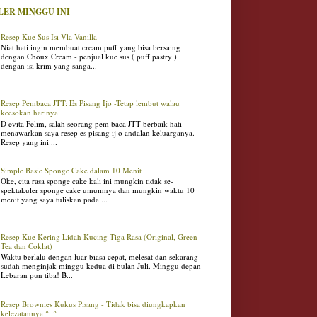
LER MINGGU INI
Resep Kue Sus Isi Vla Vanilla
Niat hati ingin membuat cream puff yang bisa bersaing
dengan Choux Cream - penjual kue sus ( puff pastry )
dengan isi krim yang sanga...
Resep Pembaca JTT: Es Pisang Ijo -Tetap lembut walau
keesokan harinya
D evita Felim, salah seorang pem baca JTT berbaik hati
menawarkan saya resep es pisang ij o andalan keluarganya.
Resep yang ini ...
Simple Basic Sponge Cake dalam 10 Menit
Oke, cita rasa sponge cake kali ini mungkin tidak se-
spektakuler sponge cake umumnya dan mungkin waktu 10
menit yang saya tuliskan pada ...
Resep Kue Kering Lidah Kucing Tiga Rasa (Original, Green
Tea dan Coklat)
Waktu berlalu dengan luar biasa cepat, melesat dan sekarang
sudah menginjak minggu kedua di bulan Juli. Minggu depan
Lebaran pun tiba! B...
Resep Brownies Kukus Pisang - Tidak bisa diungkapkan
kelezatannya ^_^