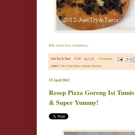
Klik untuk baca selanjutnya...
Just Try & Taste
13.18
di
13.18
13 komentar
Label:
Cake
,
Cake Kukus
,
Jagung
,
Sayuran
15 April 2012
Resep Pizza Goreng Isi Tumis
& Super Yummy!