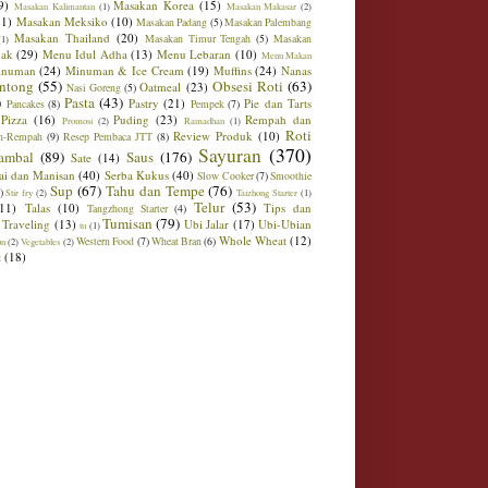
9)
Masakan Korea
(15)
Masakan Kalimantan
(1)
Masakan Makasar
(2)
21)
Masakan Meksiko
(10)
Masakan Padang
(5)
Masakan Palembang
Masakan Thailand
(20)
Masakan Timur Tengah
(5)
Masakan
(1)
ak
(29)
Menu Idul Adha
(13)
Menu Lebaran
(10)
Menu Makan
inuman
(24)
Minuman & Ice Cream
(19)
Muffins
(24)
Nanas
ntong
(55)
Obsesi Roti
(63)
Oatmeal
(23)
Nasi Goreng
(5)
)
Pasta
(43)
Pastry
(21)
Pie dan Tarts
Pancakes
(8)
Pempek
(7)
Pizza
(16)
Puding
(23)
Rempah dan
Promosi
(2)
Ramadhan
(1)
Roti
Review Produk
(10)
h-Rempah
(9)
Resep Pembaca JTT
(8)
Sayuran
(370)
ambal
(89)
Saus
(176)
Sate
(14)
ai dan Manisan
(40)
Serba Kukus
(40)
Slow Cooker
(7)
Smoothie
Sup
(67)
Tahu dan Tempe
(76)
)
Stir fry
(2)
Taizhong Starter
(1)
Telur
(53)
(11)
Talas
(10)
Tips dan
Tangzhong Starter
(4)
Tumisan
(79)
Traveling
(13)
Ubi Jalar
(17)
Ubi-Ubian
tu
(1)
Whole Wheat
(12)
Western Food
(7)
Wheat Bran
(6)
on
(2)
Vegetables
(2)
t
(18)