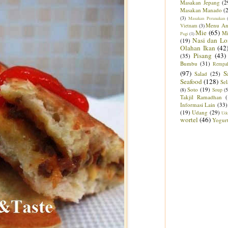
Masakan Jepang
(2
Masakan Manado
(
(3)
Masakan Peranakan
Menu An
Vietnam
(3)
Mie
(65)
M
Pagi
(1)
Nasi dan Lo
(19)
Olahan Ikan
(42
Pisang
(43)
(35)
Bumbu
(31)
Rempa
(97)
S
Salad
(25)
Seafood
(128)
Sel
Soto
(19)
(8)
Soup
(5
Takjil Ramadhan
Informasi Lain
(33)
(19)
Udang
(29)
Ud
wortel
(46)
Yogur