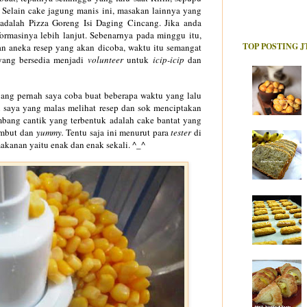
 Selain cake jagung manis ini, masakan lainnya yang
 adalah Pizza Goreng Isi Daging Cincang. Jika anda
ormasinya lebih lanjut. Sebenarnya pada minggu itu,
TOP POSTING J
an aneka resep yang akan dicoba, waktu itu semangat
ang bersedia menjadi
volunteer
untuk
icip-icip
dan
yang pernah saya coba buat beberapa waktu yang lalu
n saya yang malas melihat resep dan sok menciptakan
mbang cantik yang terbentuk adalah cake bantat yang
embut dan
yummy.
Tentu saja ini menurut para
tester
di
kanan yaitu enak dan enak sekali. ^_^