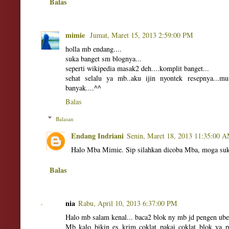
Balas
mimie
Jumat, Maret 15, 2013 2:59:00 PM
holla mb endang....
suka banget sm blognya...
seperti wikipedia masak2 deh....komplit banget...
sehat selalu ya mb..aku ijin nyontek resepnya..
banyak....^^
Balas
Balasan
Endang Indriani
Senin, Maret 18, 2013 11:35:00 
Halo Mba Mimie. Sip silahkan dicoba Mba, moga suk
Balas
nia
Rabu, April 10, 2013 6:37:00 PM
Halo mb salam kenal... baca2 blok ny mb jd pengen ubek
Mb kalo bikin es krim coklat pakai coklat blok ya p