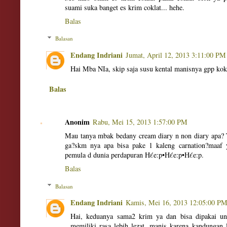
suami suka banget es krim coklat... hehe.
Balas
Balasan
Endang Indriani
Jumat, April 12, 2013 3:11:00 PM
Hai Mba NIa, skip saja susu kental manisnya gpp kok 
Balas
Anonim
Rabu, Mei 15, 2013 1:57:00 PM
Mau tanya mbak bedany cream diary n non diary apa? 
ga?skm nya apa bisa pake 1 kaleng carnation?maaf 
pemula d dunia perdapuran Hέe:p•Hέe:p•Hέe:p.
Balas
Balasan
Endang Indriani
Kamis, Mei 16, 2013 12:05:00 P
Hai, keduanya sama2 krim ya dan bisa dipakai un
memiliki rasa lebih lezat, manis karena kandungan 