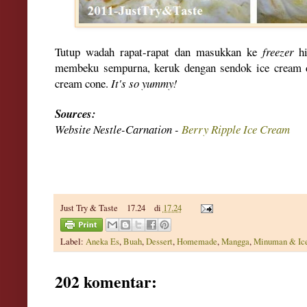
Tutup wadah rapat-rapat dan masukkan ke
freezer
hi
membeku sempurna, keruk dengan sendok ice cream da
cream cone.
It's so yummy!
Sources:
Website Nestle-Carnation -
Berry Ripple Ice Cream
Just Try & Taste
17.24
di
17.24
Label:
Aneka Es
,
Buah
,
Dessert
,
Homemade
,
Mangga
,
Minuman & Ic
202 komentar: