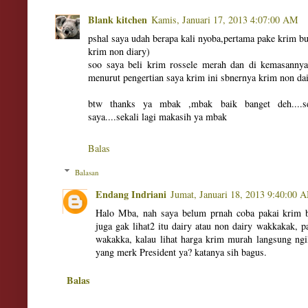
Blank kitchen
Kamis, Januari 17, 2013 4:07:00 AM
pshal saya udah berapa kali nyoba,pertama pake krim bub
krim non diary)
soo saya beli krim rossele merah dan di kemasannya t
menurut pengertian saya krim ini sbnernya krim non dai
btw thanks ya mbak ,mbak baik banget deh....s
saya....sekali lagi makasih ya mbak
Balas
Balasan
Endang Indriani
Jumat, Januari 18, 2013 9:40:00 
Halo Mba, nah saya belum prnah coba pakai krim b
juga gak lihat2 itu dairy atau non dairy wakkakak, p
wakakka, kalau lihat harga krim murah langsung ng
yang merk President ya? katanya sih bagus.
Balas