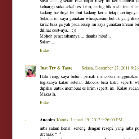
Saya senang sekali bisa dapat resep ini kelihatannya v
keluarga suka sekali es krim, sering bikin sih tetapi te
kadang hasilnya lembut kadang keras tetapi seringnya
Selama ini saya gunakan wheapcream bubuk yang dikoc
kira2 bisa ga yah pada resep ini saya gunakan kream bu
dilihat cost-nya... :))
Mohon pencerahannya.....thanks mba!...
Salam....
Balas
Just Try & Taste
Selasa, Desember 27, 2011 9:2
Halo Jeng, saya belum pernah mencoba menggunakan 
logikanya kalau setelah dikocok bisa kaku seperti w
dipakai untuk membuat es krim seperti ini. Kalau sudah
Makasih.
Balas
Anonim
Kamis, Januari 19, 2012 9:26:00 PM
mba salam kenal, seneng dengan resep2 yang mba po
ueenaak ^_^