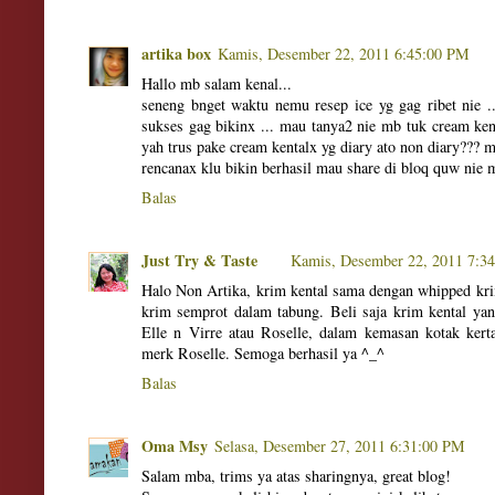
artika box
Kamis, Desember 22, 2011 6:45:00 PM
Hallo mb salam kenal...
seneng bnget waktu nemu resep ice yg gag ribet nie ..
sukses gag bikinx ... mau tanya2 nie mb tuk cream ke
yah trus pake cream kentalx yg diary ato non diary??? m
rencanax klu bikin berhasil mau share di bloq quw nie mb
Balas
Just Try & Taste
Kamis, Desember 22, 2011 7:3
Halo Non Artika, krim kental sama dengan whipped kri
krim semprot dalam tabung. Beli saja krim kental yan
Elle n Virre atau Roselle, dalam kemasan kotak kert
merk Roselle. Semoga berhasil ya ^_^
Balas
Oma Msy
Selasa, Desember 27, 2011 6:31:00 PM
Salam mba, trims ya atas sharingnya, great blog!