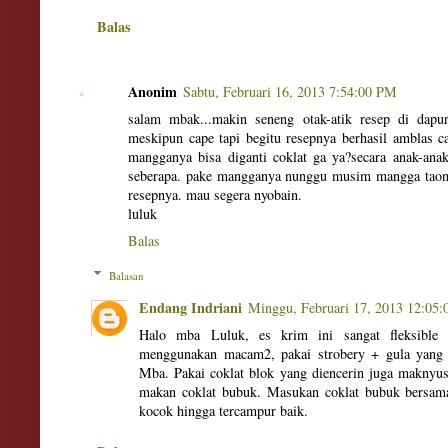
Balas
Anonim
Sabtu, Februari 16, 2013 7:54:00 PM
salam mbak...makin seneng otak-atik resep di dap
meskipun cape tapi begitu resepnya berhasil amblas c
mangganya bisa diganti coklat ga ya?secara anak-anak
seberapa. pake mangganya nunggu musim mangga taon
resepnya. mau segera nyobain.
luluk
Balas
Balasan
Endang Indriani
Minggu, Februari 17, 2013 12:05
Halo mba Luluk, es krim ini sangat fleksible b
menggunakan macam2, pakai strobery + gula yang 
Mba. Pakai coklat blok yang diencerin juga maknyus
makan coklat bubuk. Masukan coklat bubuk bersam
kocok hingga tercampur baik.