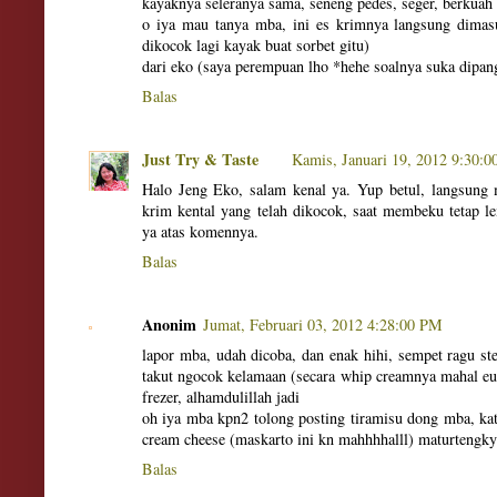
kayaknya seleranya sama, seneng pedes, seger, berku
o iya mau tanya mba, ini es krimnya langsung dimasuk
dikocok lagi kayak buat sorbet gitu)
dari eko (saya perempuan lho *hehe soalnya suka dipan
Balas
Just Try & Taste
Kamis, Januari 19, 2012 9:30:
Halo Jeng Eko, salam kenal ya. Yup betul, langsung 
krim kental yang telah dikocok, saat membeku tetap 
ya atas komennya.
Balas
Anonim
Jumat, Februari 03, 2012 4:28:00 PM
lapor mba, udah dicoba, dan enak hihi, sempet ragu ste
takut ngocok kelamaan (secara whip creamnya mahal euy 
frezer, alhamdulillah jadi
oh iya mba kpn2 tolong posting tiramisu dong mba, ka
cream cheese (maskarto ini kn mahhhhalll) maturtengk
Balas