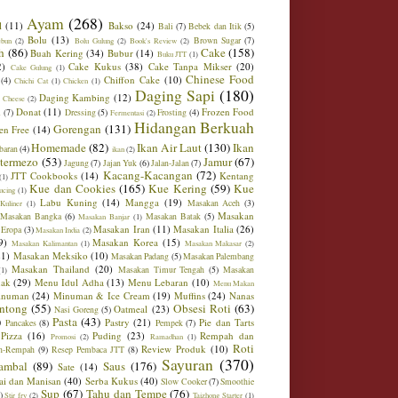
Ayam
(268)
l
(11)
Bakso
(24)
Bali
(7)
Bebek dan Itik
(5)
Bolu
(13)
Brown Sugar
(7)
ebun
(2)
Bolu Gulung
(2)
Book's Review
(2)
h
(86)
Cake
(158)
Buah Kering
(34)
Bubur
(14)
Buku JTT
(1)
2)
Cake Kukus
(38)
Cake Tanpa Mikser
(20)
Cake Gulung
(1)
Chinese Food
Chiffon Cake
(10)
(4)
Chichi Cat
(1)
Chicken
(1)
Daging Sapi
(180)
Daging Kambing
(12)
 Cheese
(2)
Donat
(11)
Frozen Food
m
(7)
Dressing
(5)
Frosting
(4)
Fermentasi
(2)
Hidangan Berkuah
Gorengan
(131)
en Free
(14)
Homemade
(82)
Ikan Air Laut
(130)
Ikan
baran
(4)
ikan
(2)
ntermezo
(53)
Jamur
(67)
Jagung
(7)
Jajan Yuk
(6)
Jalan-Jalan
(7)
Kacang-Kacangan
(72)
JTT Cookbooks
(14)
Kentang
(1)
Kue dan Cookies
(165)
Kue Kering
(59)
Kue
ucing
(1)
Labu Kuning
(14)
Mangga
(19)
Masakan Aceh
(3)
Kuliner
(1)
Masakan
Masakan Bangka
(6)
Masakan Batak
(5)
Masakan Banjar
(1)
Masakan Iran
(11)
Masakan Italia
(26)
 Eropa
(3)
Masakan India
(2)
9)
Masakan Korea
(15)
Masakan Kalimantan
(1)
Masakan Makasar
(2)
21)
Masakan Meksiko
(10)
Masakan Padang
(5)
Masakan Palembang
Masakan Thailand
(20)
Masakan Timur Tengah
(5)
Masakan
(1)
ak
(29)
Menu Idul Adha
(13)
Menu Lebaran
(10)
Menu Makan
inuman
(24)
Minuman & Ice Cream
(19)
Muffins
(24)
Nanas
ntong
(55)
Obsesi Roti
(63)
Oatmeal
(23)
Nasi Goreng
(5)
)
Pasta
(43)
Pastry
(21)
Pie dan Tarts
Pancakes
(8)
Pempek
(7)
Pizza
(16)
Puding
(23)
Rempah dan
Promosi
(2)
Ramadhan
(1)
Roti
Review Produk
(10)
h-Rempah
(9)
Resep Pembaca JTT
(8)
Sayuran
(370)
ambal
(89)
Saus
(176)
Sate
(14)
ai dan Manisan
(40)
Serba Kukus
(40)
Slow Cooker
(7)
Smoothie
Sup
(67)
Tahu dan Tempe
(76)
)
Stir fry
(2)
Taizhong Starter
(1)