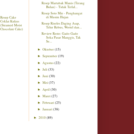
Resep Martabak Manis (Terang
Bulan) - Tidak Terlal...
Resep Soto Mie - Penghangat
di Musim Hujan
Resep Cake
Coklat Kukus
Resep Risoles Daging Asap,
(Steamed Moist
Telur Rebus, Wortel dan...
Chocolate Cake)
Review Resto: Gado-Gado
Soka Pasar Manggis, Tak
Se...
Oktober
(15)
►
September
(19)
►
Agustus
(22)
►
Juli
(33)
►
Juni
(30)
►
Mei
(37)
►
April
(30)
►
Maret
(27)
►
Februari
(25)
►
Januari
(38)
►
2010
(89)
►