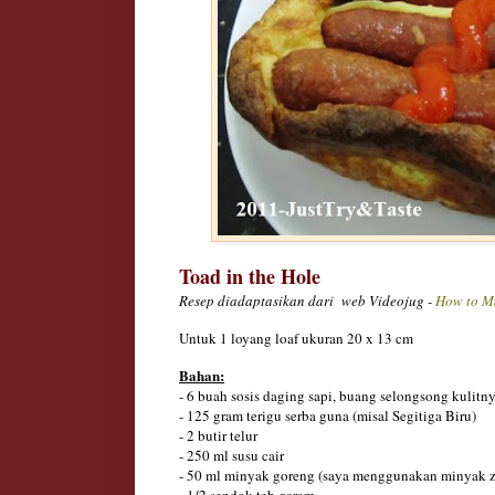
Toad in the Hole
Resep diadaptasikan dari
web Videojug -
How to Ma
Untuk 1 loyang loaf ukuran 20 x 13 cm
Bahan:
- 6 buah sosis daging sapi, buang selongsong kulitn
- 125 gram terigu serba guna (misal Segitiga Biru)
- 2 butir telur
- 250 ml susu cair
- 50 ml minyak goreng (saya menggunakan minyak z
- 1/2 sendok teh garam