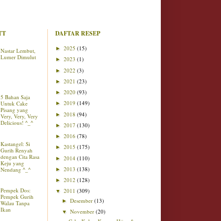
TT
DAFTAR RESEP
2025
(15)
►
Nastar Lembut,
Lumer Dimulut
2023
(1)
►
2022
(3)
►
2021
(23)
►
2020
(93)
►
5 Bahan Saja
2019
(149)
Untuk Cake
►
Pisang yang
2018
(94)
►
Very, Very, Very
Delicious! ^_^
2017
(130)
►
2016
(78)
►
Kastangel: Si
2015
(175)
►
Gurih Renyah
dengan Cita Rasa
2014
(110)
►
Keju yang
2013
(138)
Nendang ^_^
►
2012
(128)
►
Pempek Dos:
2011
(309)
▼
Pempek Gurih
Desember
(13)
►
Walau Tanpa
Ikan
November
(20)
▼