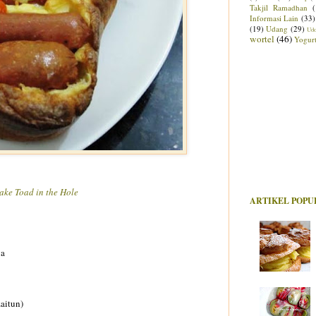
Takjil Ramadhan
Informasi Lain
(33)
(19)
Udang
(29)
Ud
wortel
(46)
Yogur
ke Toad in the Hole
ARTIKEL POPU
ya
aitun)