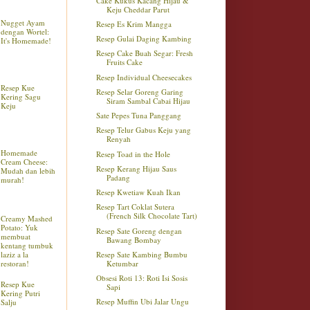
Cake Kukus Kacang Hijau &
Keju Cheddar Parut
Nugget Ayam
Resep Es Krim Mangga
dengan Wortel:
Resep Gulai Daging Kambing
It's Homemade!
Resep Cake Buah Segar: Fresh
Fruits Cake
Resep Individual Cheesecakes
Resep Kue
Resep Selar Goreng Garing
Kering Sagu
Siram Sambal Cabai Hijau
Keju
Sate Pepes Tuna Panggang
Resep Telur Gabus Keju yang
Renyah
Homemade
Resep Toad in the Hole
Cream Cheese:
Resep Kerang Hijau Saus
Mudah dan lebih
Padang
murah!
Resep Kwetiaw Kuah Ikan
Resep Tart Coklat Sutera
(French Silk Chocolate Tart)
Creamy Mashed
Potato: Yuk
Resep Sate Goreng dengan
membuat
Bawang Bombay
kentang tumbuk
laziz a la
Resep Sate Kambing Bumbu
restoran!
Ketumbar
Obsesi Roti 13: Roti Isi Sosis
Resep Kue
Sapi
Kering Putri
Resep Muffin Ubi Jalar Ungu
Salju