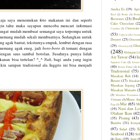
Aneka Es
(19)
Ape
Beef
(1)
Bento
(1)
Berk
Bua
Brownies
(23)
ngaja saya menemukan foto makanan ini dan seperti
Cake Chocolate
(2
ngin tahu maka sayapun mencoba mencari informasi
Cheesecake
Camilan
(1)
sangat mudah membuat semangat saya terpompa untuk
(53)
Copycat
(1)
Cream
 memang mudah sekali membuatnya. Sedangkan untuk
Dessert
(25)
Dimsu
ng agak bantat, teksturnya empuk, lembut dengan rasa
(29)
Glut
Giveaway
(1)
a memang agak eneg, jadi
boro-boro
di temani dengan
(248)
Hidangan Le
dengan saus sambal botolan.
S
usahnya punya lidah
Air Tawar
(54)
I
kanan bisa tertelan? ^_^
Nah
, bagi anda yang ingin
Japanese Cake
(2)
Jeroan
in sarapan tradisional ala Inggris ini bisa menjadi
(40)
Ketela Pohon
(2)
K
Tradisional
(75)
Masakan Bali
(14)
Betawi
(17)
Masakan
Masakan Jepang
(2
Masakan Manado
(
(3)
Masakan Peranakan
Menu An
Vietnam
(3)
Mie
(65)
M
Pagi
(1)
Nasi dan Lo
(19)
Olahan Ikan
(42
Pisang
(43)
(35)
Bumbu
(31)
Rempa
(97)
S
Salad
(25)
Seafood
(128)
Sel
Soto
(19)
(8)
Soup
(5