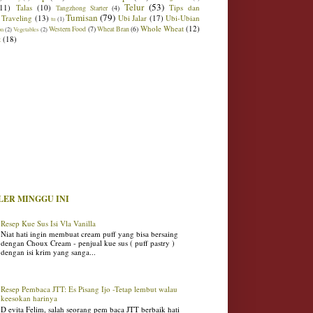
Telur
(53)
(11)
Talas
(10)
Tips dan
Tangzhong Starter
(4)
Tumisan
(79)
Traveling
(13)
Ubi Jalar
(17)
Ubi-Ubian
tu
(1)
Whole Wheat
(12)
Western Food
(7)
Wheat Bran
(6)
on
(2)
Vegetables
(2)
t
(18)
LER MINGGU INI
Resep Kue Sus Isi Vla Vanilla
Niat hati ingin membuat cream puff yang bisa bersaing
dengan Choux Cream - penjual kue sus ( puff pastry )
dengan isi krim yang sanga...
Resep Pembaca JTT: Es Pisang Ijo -Tetap lembut walau
keesokan harinya
D evita Felim, salah seorang pem baca JTT berbaik hati