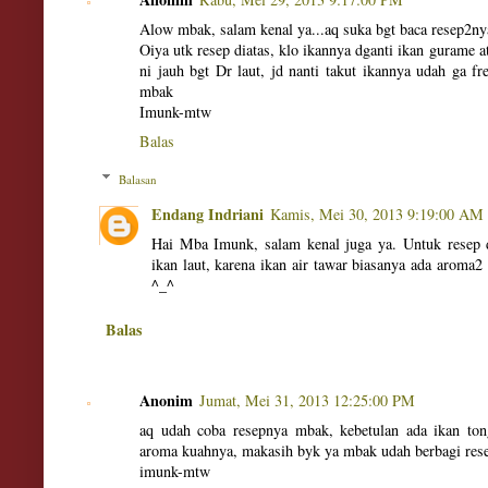
Alow mbak, salam kenal ya...aq suka bgt baca resep2nya
Oiya utk resep diatas, klo ikannya dganti ikan gurame a
ni jauh bgt Dr laut, jd nanti takut ikannya udah ga
mbak
Imunk-mtw
Balas
Balasan
Endang Indriani
Kamis, Mei 30, 2013 9:19:00 AM
Hai Mba Imunk, salam kenal juga ya. Untuk resep d
ikan laut, karena ikan air tawar biasanya ada aroma2 
^_^
Balas
Anonim
Jumat, Mei 31, 2013 12:25:00 PM
aq udah coba resepnya mbak, kebetulan ada ikan tong
aroma kuahnya, makasih byk ya mbak udah berbagi rese
imunk-mtw