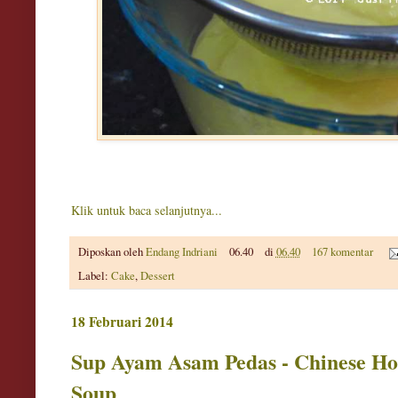
Klik untuk baca selanjutnya...
Diposkan oleh
Endang Indriani
06.40
di
06.40
167 komentar
Label:
Cake
,
Dessert
18 Februari 2014
Sup Ayam Asam Pedas - Chinese Ho
Soup