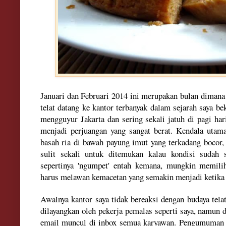
Ja
nuari dan Februa
ri 2014 ini meru
pakan bulan dimana
telat datang ke kantor
terbanyak dalam sejarah saya be
mengguyur Jakarta
dan se
ring sekali jatuh di pagi ha
menjadi perjuangan yang sangat berat. Kendala uta
basah
ria di bawah payung imut yang terkadang bocor, 
sulit sekali untuk ditemukan kalau kondisi sudah s
sepertinya '
ngumpet' entah
ke
mana, mungkin
memili
harus melawan kemacetan yang semakin menjad
i ketik
Awalnya kantor
saya tidak bereaksi
dengan budaya tela
dilayangkan oleh
pekerja pemalas sepe
rti saya
, namun d
email
muncul di in
box
semua karyawan. Peng
umuman t