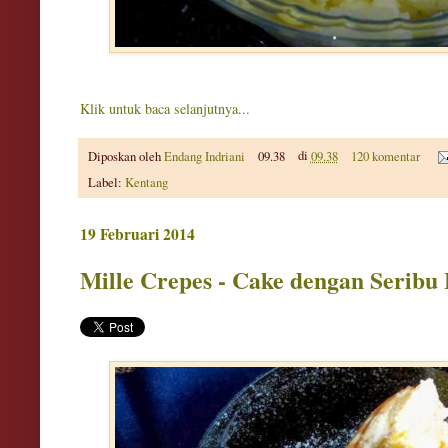
Klik untuk baca selanjutnya...
Diposkan oleh
Endang Indriani
09.38
di
09.38
120 komentar
Label:
Kentang
19 Februari 2014
Mille Crepes - Cake dengan Seribu 