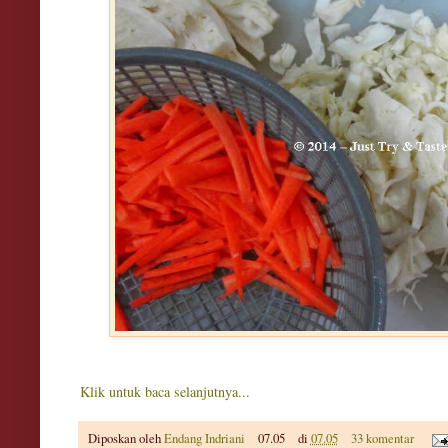
Klik untuk baca selanjutnya...
Diposkan oleh
Endang Indriani
07.05
di
07.05
33 komentar