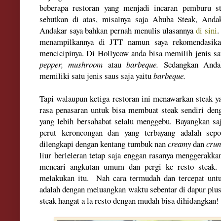
beberapa restoran yang menjadi incaran pemburu st
sebutkan di atas, misalnya saja Abuba Steak, Anda
Andakar saya bahkan pernah menulis ulasannya
di sini
.
menampilkannya di JTT namun saya rekomendasika
mencicipinya. Di Hollycow anda bisa memilih jenis s
pepper, mushroom
atau
barbeque.
Sedangkan Anda
memiliki satu jenis saus saja yaitu
barbeque.
Tapi walaupun ketiga restoran ini menawarkan steak y
rasa penasaran untuk bisa membuat steak sendiri den
yang lebih bersahabat selalu menggebu. Bayangkan saj
perut keroncongan dan yang terbayang adalah sepo
dilengkapi dengan kentang tumbuk nan
creamy
dan
crun
liur berleleran tetap saja enggan rasanya menggerakk
mencari angkutan umum dan pergi ke resto steak. 
melakukan itu. Nah cara termudah dan tercepat unt
adalah dengan meluangkan waktu sebentar di dapur plus 
steak hangat a la resto dengan mudah bisa dihidangkan!