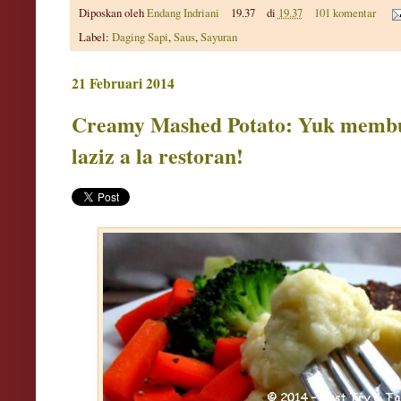
Diposkan oleh
Endang Indriani
19.37
di
19.37
101 komentar
Label:
Daging Sapi
,
Saus
,
Sayuran
21 Februari 2014
Creamy Mashed Potato: Yuk memb
laziz a la restoran!