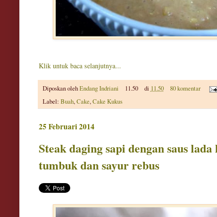
Klik untuk baca selanjutnya...
Diposkan oleh
Endang Indriani
11.50
di
11.50
80 komentar
Label:
Buah
,
Cake
,
Cake Kukus
25 Februari 2014
Steak daging sapi dengan saus lada
tumbuk dan sayur rebus