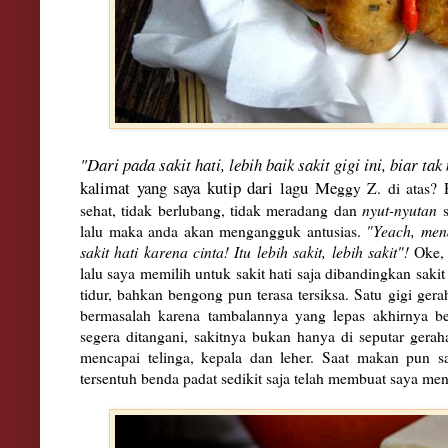
"
Dari
pada sakit hati, lebih baik sakit g
igi ini
, biar tak
kalimat yang saya ku
tip dari lagu Me
ggy Z. di atas?
sehat, tidak berlubang, tidak meradang dan
nyut-nyutan
s
lalu maka anda akan mengangguk antusias.
"Yeach, men
sakit hati karena cinta! Itu lebih sakit, lebih sakit"!
Oke, 
lalu saya memilih untuk sakit hati saja dibandingkan sak
tidur, bahkan bengong pun terasa tersiksa. Satu gigi ge
bermasalah karena tambalannya yang lepas akhirnya be
segera ditangani, sakitnya bukan hanya di seputar ger
mencapai telinga, kepala dan leher. Saat makan pun sa
tersentuh benda padat sedikit saja telah membuat saya menj