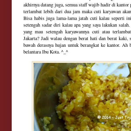
akhirnya da
tang juga, semua
staff
wajib hadir di kantor
te
rlambat lebih dar
i dua jam maka cuti karyawan akan
Bisa habis juga lama-
lama jatah cuti kalau seperti in
setengah sadar diri kalau apa yang sa
ya lakukan salah
.
yang mau setengah kary
awannya cuti atau terlamba
Jakarta? Jadi wa
lau
dengan berat hati dan berat kaki, 
bawah derasnya huja
n
untuk berangkat ke kantor. Ah 
bela
ntara I
bu Kota. ^_^