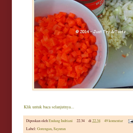
Klik untuk baca selanjutnya...
Diposkan oleh
Endang Indriani
22.34
di
22.34
49 komentar
Label:
Gorengan
,
Sayuran