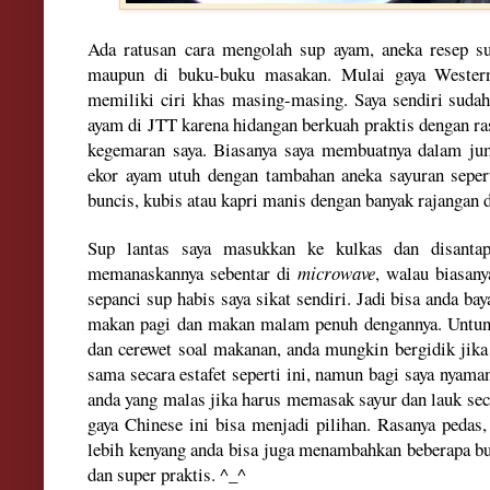
Ada ratusan cara mengola
h sup
ayam,
aneka resep 
maupun di buku-buku masakan
. Mulai gaya
West
er
memiliki c
iri khas masing-ma
sing. Saya sendiri sud
ayam di JT
T karena hidangan berkuah
pra
ktis dengan ra
kegemaran saya. Biasanya saya m
embuatny
a dalam ju
ekor ayam utuh dengan tambahan aneka sayuran seper
buncis, kubis atau
kapri manis dengan banyak raja
ngan
Sup lantas saya masukkan ke kulkas dan disanta
mema
naskannya sebentar di
microwave
,
walau biasany
sepanc
i sup h
abis saya sikat sendiri. Jadi bisa anda ba
makan pagi dan makan malam penuh dengan
nya.
Untu
dan ce
rewet s
oal makanan
,
anda mungkin bergidik j
ika
sama secara estafet seperti ini, namun
bagi saya nyama
anda yang malas jika harus memasak sayur
dan
lauk
se
gaya
Chinese ini bisa menjadi pilihan. Ra
sanya
pedas,
lebih kenyang anda bisa
juga menambahkan beberapa bu
dan super pra
ktis. ^_^