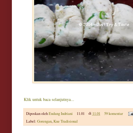
Klik untuk baca selanjutnya...
Diposkan oleh
Endang Indriani
11.01
di
11.01
59 komentar
Label:
Gorengan
,
Kue Tradisional