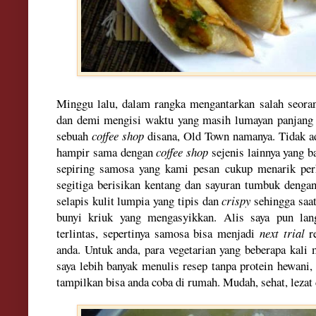
Minggu lalu,
dalam rangka mengantarkan salah seoran
dan demi
mengisi waktu yang masih lumayan panjang
sebuah
coffee shop
disana, Old Town namanya. Tidak ad
hampir sama dengan
coffee shop
sejenis lainnya yang b
sepiring samosa yang kami pesan cukup menarik perh
segitiga berisikan kentang dan sayuran tumbuk dengan
selapis kulit lumpia yang tipis dan
crispy
sehingga saat
bunyi kriuk yang mengasyikkan. Alis saya pun lan
terlintas, sepertinya samosa bisa menjadi
next trial
r
anda. Untuk anda, para vegetarian yang beberapa kal
saya lebih banyak menulis resep tanpa protein hewani,
tampilkan bisa anda coba di rumah. Mudah, sehat, lezat 