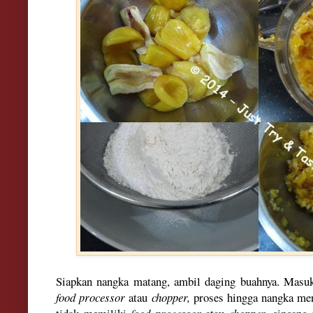
Siapkan nangka matang, ambil daging buahnya. Masu
food processor
atau
chopper,
proses hingga nangka menj