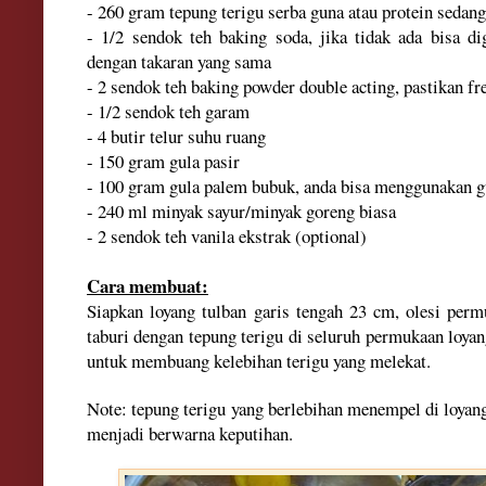
- 260 gram tepung terigu serba guna atau protein sedang
- 1/2 sendok teh baking soda
, jika tidak ada bisa d
dengan ta
karan yang sama
- 2 sendok teh baking powder double acting, pastikan f
- 1/2 sendok teh garam
- 4 butir telur suhu ruang
- 150 gram gula pasir
- 100 gram gula palem bubuk, anda bisa menggunakan g
- 240 ml minyak sayur/minyak goreng biasa
- 2 sendok teh vanila ekstrak
(o
ptional)
Cara membuat:
Siapkan loyang tulban garis tengah 23 cm, olesi per
taburi dengan tepung ter
igu di seluruh permu
kaan
loya
untuk m
embuang kelebihan terigu yang melekat.
Note: tepung terigu yang berlebihan menem
pel di loya
menjadi berwarna keputihan.