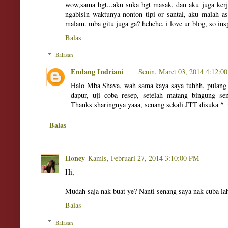
wow,sama bgt...aku suka bgt masak, dan aku juga kerj
ngabisin waktunya nonton tipi or santai, aku malah 
malam. mba gitu juga ga? hehehe. i love ur blog, so insp
Balas
Balasan
Endang Indriani
Senin, Maret 03, 2014 4:12:0
Halo Mba Shava, wah sama kaya saya tuhhh, pulang k
dapur, uji coba resep, setelah matang bingung se
Thanks sharingnya yaaa, senang sekali JTT disuka ^_
Balas
Honey
Kamis, Februari 27, 2014 3:10:00 PM
Hi,
Mudah saja nak buat ye? Nanti senang saya nak cuba lah
Balas
Balasan