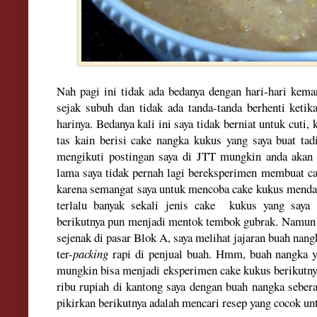
Nah
pag
i ini tidak ada be
dan
ya dengan
hari-hari kema
sejak
subuh dan tidak ada tanda-tanda berhenti ke
tik
harinya.
Bedanya kali ini saya tidak berniat u
ntuk cuti
,
tas kain
berisi cake nangka kukus yang saya buat ta
meng
ikuti postingan
saya di JTT
mungkin anda akan 
lama saya tidak pernah lagi bereks
peri
men membuat cak
karena semangat saya untuk mencoba cake kukus mend
terlalu banyak sekal
i jenis cake
kukus yang saya 
berikutnya pun menjadi mentok tembok gubrak. Namu
sejenak di pasar Blok A, saya melihat
jajaran
buah nang
ter-
packing
rapi di
penjual buah. Hmm,
buah nangka 
mungkin bisa me
n
jadi eksperimen cake kukus berikutn
r
ibu rupiah di kantong saya dengan buah nangka sebera
pikirkan berik
utnya adalah m
encari resep yang cocok u