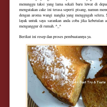
men
unggu taksi yang
lama sekali baru lewat di depa
mengatakan cake ini
terasa seperti pisang
, namun
me
n
dengan
aroma wangi nangka yang
men
ggugah s
elera
.
layak untuk saya sarankan anda coba jika kebe
tulan 
menganggur di
rumah
. ^_^
B
erikut ini resep dan proses pembuatannya ya.