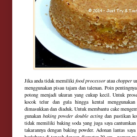
Jika anda tidak memili
ki
food p
rocessor
a
tau
chopper
un
menggunakan pisau tajam dan talenan.
Poin penti
ngnya
potong menjadi u
kuran
yang cuku
p keci
l.
Untuk pr
os
kocok telur dan gula
h
ingga kenta
l menggunaka
n
dimasukkan dan diaduk.
Untuk memba
ntu cake menge
gunakan
baking powder double acting
dan pastikan
ko
tidak memiliki
baking soda
yang juga saya cantumkan
takarannya den
gan baking powder
. Adonan lantas saya 
berlub
ang di tengah dengan diameter 20 cm,
namun me