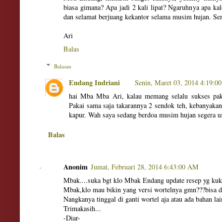
biasa gimana? Apa jadi 2 kali lipat? Ngaruhnya apa 
dan selamat berjuang kekantor selama musim hujan. Sem
Ari
Balas
Balasan
Endang Indriani
Senin, Maret 03, 2014 4:19:0
hai Mba Mba Ari, kalau memang selalu sukses paka
Pakai sama saja takarannya 2 sendok teh, kebanyakan
kapur. Wah saya sedang berdoa musim hujan segera us
Balas
Anonim
Jumat, Februari 28, 2014 6:43:00 AM
Mbak....suka bgt klo Mbak Endang update resep yg kukus
Mbak,klo mau bikin yang versi wortelnya gmn???bisa d
Nangkanya tinggal di ganti wortel aja atau ada bahan l
Trimakasih...
-Diar-