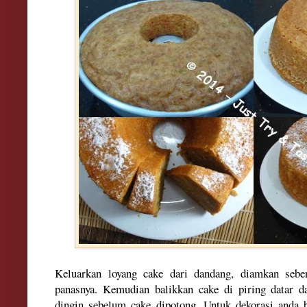
Keluarkan
loyang cake dari dandang, diamkan seb
panasnya.
Kemudian balikkan cake di piring datar 
dingin sebelum cake
dipotong. Untuk dekorasi anda 