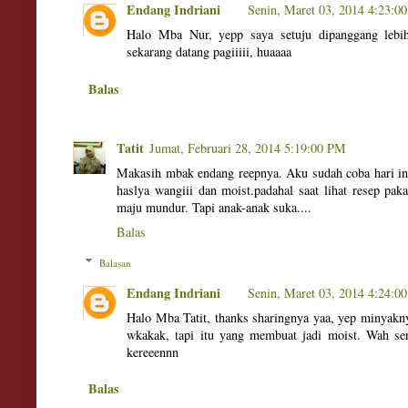
Endang Indriani
Senin, Maret 03, 2014 4:23:0
Halo Mba Nur, yepp saya setuju dipanggang lebi
sekarang datang pagiiiii, huaaaa
Balas
Tatit
Jumat, Februari 28, 2014 5:19:00 PM
Makasih mbak endang reepnya. Aku sudah coba hari in
haslya wangiii dan moist.padahal saat lihat resep pak
maju mundur. Tapi anak-anak suka....
Balas
Balasan
Endang Indriani
Senin, Maret 03, 2014 4:24:0
Halo Mba Tatit, thanks sharingnya yaa, yep minyakn
wkakak, tapi itu yang membuat jadi moist. Wah s
kereeennn
Balas