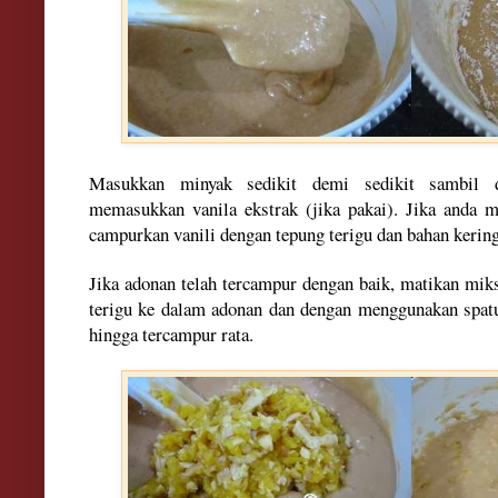
Masukk
a
n minyak sedikit demi sedikit sambil 
memasukkan va
nila ekstra
k (
jika pakai). Jika anda
campurkan vanili dengan
tepung t
erigu dan bahan kerin
Jika adonan
telah tercampur dengan ba
ik, matika
n mik
ter
igu ke dalam ad
onan dan dengan menggunakan spat
hingga tercampur rata.