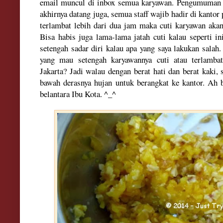
email
muncul di in
box
semua karyawan. Peng
umuman t
akhirnya da
tang juga, semua
staff
wajib hadir di kantor
te
rlambat lebih dar
i dua jam maka cuti karyawan akan
Bisa habis juga lama-
lama jatah cuti kalau seperti in
setengah sadar diri kalau apa yang sa
ya lakukan salah
.
yang mau setengah kary
awannya cuti atau terlamba
Jakarta? Jadi wa
lau
dengan berat hati dan berat kaki, 
bawah derasnya huja
n
untuk berangkat ke kantor. Ah 
bela
ntara I
bu Kota. ^_^