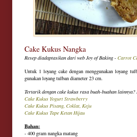
Cake Kukus Nangka
Resep diadaptasikan dari web Joy of Baking -
Carrot C
Untuk 1 loyang cake dengan menggunakan loyang tul
gunakan loyang
t
ulban diameter 23 cm.
Tertarik dengan cake kukus rasa buah-buahan lainnya? S
Cake
Kukus Yogurt Strawberry
Cake Kukus Pisang
, Coklat
, Keju
Cake Kukus Tape Ketan Hijau
Bahan:
-
400
gram nangka matang