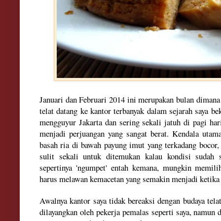
Ja
nuari dan Februa
ri 2014 ini meru
pakan bulan dimana
telat datang ke kantor
terbanyak dalam sejarah saya be
mengguyur Jakarta
dan se
ring sekali jatuh di pagi ha
menjadi perjuangan yang sangat berat. Kendala uta
basah
ria di bawah payung imut yang terkadang bocor, 
sulit sekali untuk ditemukan kalau kondisi sudah s
sepertinya '
ngumpet' entah
ke
mana, mungkin
memili
harus melawan kemacetan yang semakin menjad
i ketik
Awalnya kantor
saya tidak bereaksi
dengan budaya tela
dilayangkan oleh
pekerja pemalas sepe
rti saya
, namun d