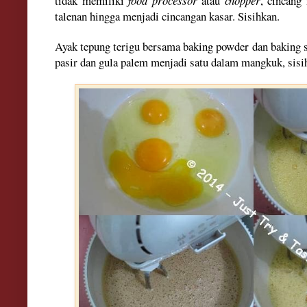
tidak memiliki
food processor
atau
chopper
, cincang
talenan hingga menjadi cincangan kasar. Sisihkan.
Ayak tepung
terigu
bersama baking p
owder dan baking s
pasir dan gula palem menjadi satu dalam mangk
uk,
sisi