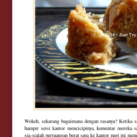
Woke
h, seka
rang bagaimana deng
an rasanya? Ketika 
ham
pir
seisi
k
an
to
r mencicipinya, komentar mereka
s
sia-sial
ah perjuangan berat saya ke kantor pagi ini me
n