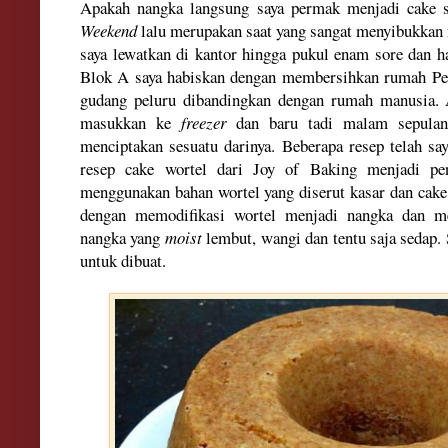
Apakah
nangka langsung saya permak menjadi cake sa
Weekend
lal
u
merupakan saat yang sang
at m
enyibukkan 
saya lewatkan di kantor hingga pukul ena
m sore
dan h
Blok A saya habiskan dengan membersihkan rumah
Pe
gudan
g peluru dibandingk
an
dengan rumah manusia. 
masukkan ke
freezer
da
n baru tadi malam sepulan
me
nci
ptakan se
suatu dari
nya. Beber
ap
a resep telah sa
resep cake wortel dari Joy of Baking me
njadi pe
mengguna
kan
bahan wor
tel yang
dise
rut kasar dan cak
dengan
memodifikasi wortel menjadi nangka dan 
nangka yang
moist
lembut, wangi dan ten
tu saja sedap.
untuk dibuat.