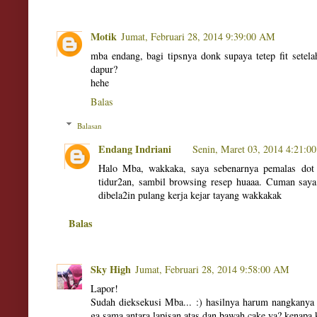
Motik
Jumat, Februari 28, 2014 9:39:00 AM
mba endang, bagi tipsnya donk supaya tetep fit setela
dapur?
hehe
Balas
Balasan
Endang Indriani
Senin, Maret 03, 2014 4:21:0
Halo Mba, wakkaka, saya sebenarnya pemalas dot 
tidur2an, sambil browsing resep huaaa. Cuman say
dibela2in pulang kerja kejar tayang wakkakak
Balas
Sky High
Jumat, Februari 28, 2014 9:58:00 AM
Lapor!
Sudah dieksekusi Mba... :) hasilnya harum nangkanya 
ga sama antara lapisan atas dan bawah cake ya? kenapa 