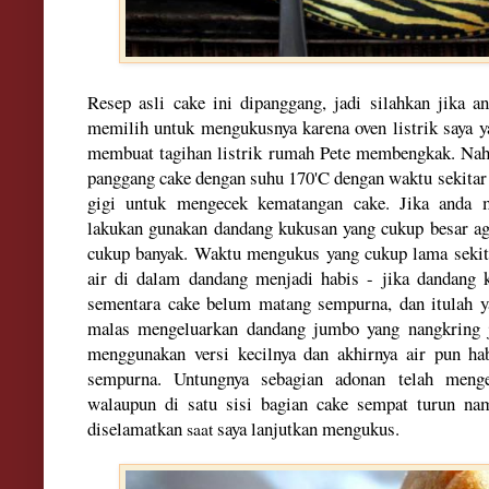
Resep asli cake
ini
dipanggang, jadi silahkan jika a
memili
h untuk mengukusnya karena
oven listrik saya 
membuat tagihan lis
tri
k rumah Pete membengkak
.
Na
panggang cake dengan suhu 170'C dengan waktu sekitar 
g
igi untuk mengecek
kema
tangan cake. Jika anda 
lakukan gunakan dandang kukusan yang cukup b
esar a
cukup banyak. Waktu me
ngukus yang cukup
lama seki
air di dalam dandang menjadi habis - jika
dandang k
sementara cake belum matang sempurna, dan itulah y
malas mengelu
arkan
dandang jumbo yang nangkring 
me
nggunakan vers
i kecilnya dan akhirnya air pun h
sempurna. Untungnya sebagian
adonan telah meng
walaupun
di satu s
isi bagian cake sem
p
at turun n
diselamatkan
saya lanjutkan mengukus
.
saat