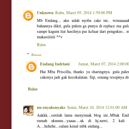
Unknown
Rabu, Maret 05, 2014 1:59:00 PM
Mb Endang... aku udah nyoba cake ini.. wenaaaaak
bahannya dikit, gula palem ga punya di replace ma gula
sampe kagum liat hasilnya pas keluar dari pengukus..
makasiiiiiii ^^v
Balas
Balasan
Endang Indriani
Jumat, Maret 07, 2014 2:00:
Hai Mba Priscilla, thanks ya sharingnya. gula pale
cakenya jadi gak kecokalatan. Sip, senang resepnya d
Balas
nu-enyakenyaks
Senin, Maret 10, 2014 12:01:00 AM
Aakkk...setelah lama menyimak blog ini..Mbak End
rumah akuuuu...yaaaa....ak di hj.nawi, 2 ka
A....hehehe...salam kenal mbk endang...