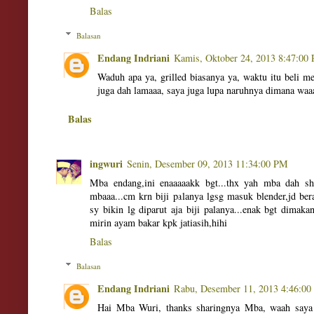
Balas
Balasan
Endang Indriani
Kamis, Oktober 24, 2013 8:47:00
Waduh apa ya, grilled biasanya ya, waktu itu beli 
juga dah lamaaa, saya juga lupa naruhnya dimana waa
Balas
ingwuri
Senin, Desember 09, 2013 11:34:00 PM
Mba endang,ini enaaaaakk bgt...thx yah mba dah sha
mbaaa...cm krn biji palanya lgsg masuk blender,jd be
sy bikin lg diparut aja biji palanya...enak bgt dimaka
mirin ayam bakar kpk jatiasih,hihi
Balas
Balasan
Endang Indriani
Rabu, Desember 11, 2013 4:46:0
Hai Mba Wuri, thanks sharingnya Mba, waah saya