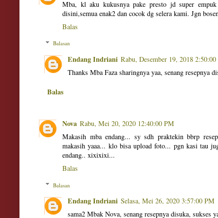
Mba, kl aku kukusnya pake presto jd super empuk
disini,semua enak2 dan cocok dg selera kami. Jgn bose
Balas
Balasan
Endang Indriani
Rabu, Desember 19, 2018 2:50:0
Thanks Mba Faza sharingnya yaa, senang resepnya di
Balas
Nova
Rabu, Mei 20, 2020 12:40:00 PM
Makasih mba endang... sy sdh praktekin bbrp resep
makasih yaaa... klo bisa upload foto... pgn kasi tau j
endang.. xixixixi...
Balas
Balasan
Endang Indriani
Selasa, Mei 26, 2020 3:57:00 PM
sama2 Mbak Nova, senang resepnya disuka, sukses y