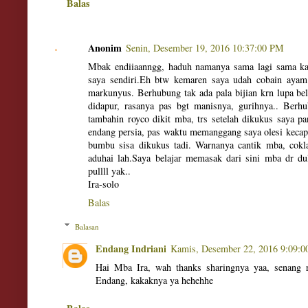
Balas
Anonim
Senin, Desember 19, 2016 10:37:00 PM
Mbak endiiaanngg, haduh namanya sama lagi sama ka
saya sendiri.Eh btw kemaren saya udah cobain aya
markunyus. Berhubung tak ada pala bijian krn lupa bel
didapur, rasanya pas bgt manisnya, gurihnya.. Berh
tambahin royco dikit mba, trs setelah dikukus saya 
endang persia, pas waktu memanggang saya olesi kecap
bumbu sisa dikukus tadi. Warnanya cantik mba, cok
aduhai lah.Saya belajar memasak dari sini mba dr d
pullll yak..
Ira-solo
Balas
Balasan
Endang Indriani
Kamis, Desember 22, 2016 9:09:
Hai Mba Ira, wah thanks sharingnya yaa, senang 
Endang, kakaknya ya hehehhe