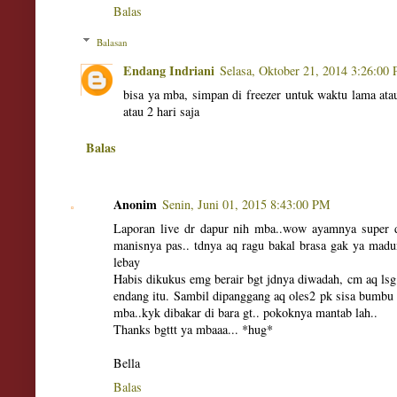
Balas
Balasan
Endang Indriani
Selasa, Oktober 21, 2014 3:26:00
bisa ya mba, simpan di freezer untuk waktu lama ata
atau 2 hari saja
Balas
Anonim
Senin, Juni 01, 2015 8:43:00 PM
Laporan live dr dapur nih mba..wow ayamnya super 
manisnya pas.. tdnya aq ragu bakal brasa gak ya madu
lebay
Habis dikukus emg berair bgt jdnya diwadah, cm aq ls
endang itu. Sambil dipanggang aq oles2 pk sisa bumbu 
mba..kyk dibakar di bara gt.. pokoknya mantab lah..
Thanks bgttt ya mbaaa... *hug*
Bella
Balas