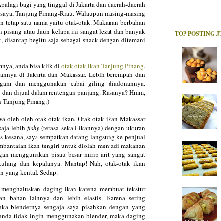
palagi bagi yang tinggal di Jakarta dan daerah-daerah
an saya, Tanjung Pinang-Riau. Walaupun masing-masing
 tetap satu nama yaitu otak-otak. Makanan berbahan
 pisang atau daun kelapa ini sangat lezat dan banyak
TOP POSTING J
 disantap begitu saja sebagai snack dengan ditemani
nya, anda bisa klik di
otak-otak ikan Tanjung Pinang.
kannya di Jakarta dan Makassar. Lebih berempah dan
agam dan menggunakan cabai giling diadonannya.
 dan dijual dalam rentengan panjang. Rasanya? Hmm,
n Tanjung Pinang:)
a oleh-oleh otak-otak ikan. Otak-otak ikan Makassar
saja lebih
fishy
(terasa sekali ikannya) dengan ukuran
s kesana, saya sempatkan datang langsung ke penjual
embantaian ikan tengiri untuk diolah menjadi makanan
engan menggunakan pisau besar mirip arit yang sangat
 tulang dan kepalanya. Mantap! Nah, otak-otak ikan
n yang kental. Sedap.
k menghaluskan daging ikan karena membuat tekstur
n bahan lainnya dan lebih elastis. Karena sering
aka blendernya sengaja saya pisahkan dengan yang
 anda tidak ingin menggunakan blender, maka daging