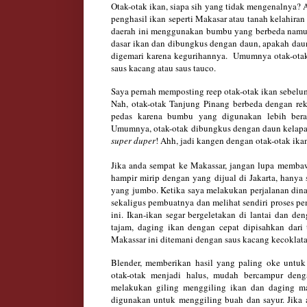
Otak-otak ikan, siapa sih yang tidak mengenalnya? A
penghasil ikan seperti Makasar atau tanah kelahir
daerah ini menggunakan bumbu yang berbeda namun
dasar ikan dan dibungkus dengan daun, apakah daun
digemari karena kegurihannya. Umumnya otak-otak,
saus kacang atau saus tauco.
Saya pernah memposting reep otak-otak ikan sebelum
Nah, otak-otak Tanjung Pinang berbeda dengan re
pedas karena bumbu yang digunakan lebih ber
Umumnya, otak-otak dibungkus dengan daun kelapa
super duper
! Ahh, jadi kangen dengan otak-otak ika
Jika anda sempat ke Makassar, jangan lupa membaw
hampir mirip dengan yang dijual di Jakarta, hanya 
yang jumbo. Ketika saya melakukan perjalanan dina
sekaligus pembuatnya dan melihat sendiri proses p
ini. Ikan-ikan segar bergeletakan di lantai dan d
tajam, daging ikan dengan cepat dipisahkan dari
Makassar ini ditemani dengan saus kacang kecoklata
Blender, memberikan hasil yang paling oke untu
otak-otak menjadi halus, mudah bercampur denga
melakukan giling menggiling ikan dan daging m
digunakan untuk menggiling buah dan sayur.
Jika