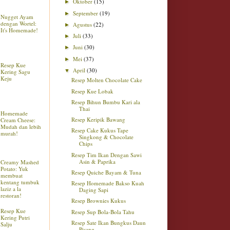
Oktober
(15)
►
September
(19)
►
Nugget Ayam
dengan Wortel:
Agustus
(22)
►
It's Homemade!
Juli
(33)
►
Juni
(30)
►
Mei
(37)
►
Resep Kue
April
(30)
▼
Kering Sagu
Keju
Resep Molten Chocolate Cake
Resep Kue Lobak
Resep Bihun Bumbu Kari ala
Thai
Homemade
Resep Keripik Bawang
Cream Cheese:
Mudah dan lebih
Resep Cake Kukus Tape
murah!
Singkong & Chocolate
Chips
Resep Tim Ikan Dengan Sawi
Asin & Paprika
Creamy Mashed
Potato: Yuk
Resep Quiche Bayam & Tuna
membuat
kentang tumbuk
Resep Homemade Bakso Kuah
laziz a la
Daging Sapi
restoran!
Resep Brownies Kukus
Resep Kue
Resep Sup Bola-Bola Tahu
Kering Putri
Resep Sate Ikan Bungkus Daun
Salju
Pisang