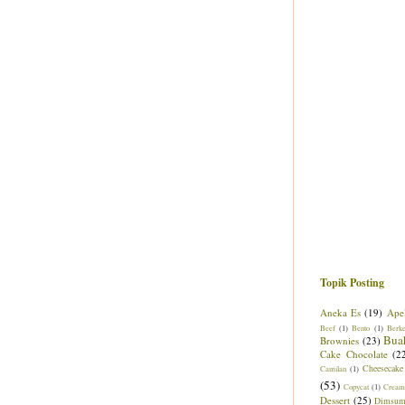
Topik Posting
Aneka Es
(19)
Ape
Beef
(1)
Bento
(1)
Berk
Bua
Brownies
(23)
Cake Chocolate
(2
Cheesecake
Camilan
(1)
(53)
Copycat
(1)
Cream
Dessert
(25)
Dimsu