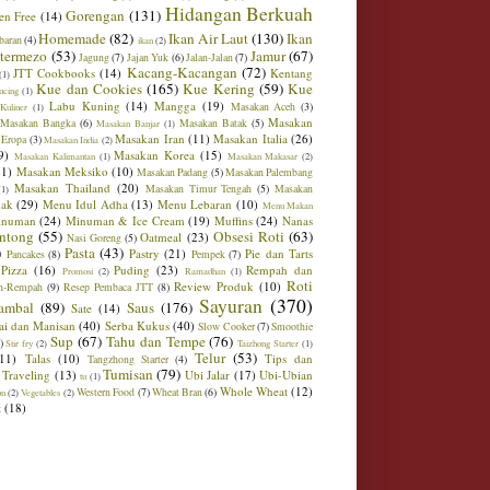
Hidangan Berkuah
Gorengan
(131)
en Free
(14)
Homemade
(82)
Ikan Air Laut
(130)
Ikan
baran
(4)
ikan
(2)
ntermezo
(53)
Jamur
(67)
Jagung
(7)
Jajan Yuk
(6)
Jalan-Jalan
(7)
Kacang-Kacangan
(72)
JTT Cookbooks
(14)
Kentang
(1)
Kue dan Cookies
(165)
Kue Kering
(59)
Kue
ucing
(1)
Labu Kuning
(14)
Mangga
(19)
Masakan Aceh
(3)
Kuliner
(1)
Masakan
Masakan Bangka
(6)
Masakan Batak
(5)
Masakan Banjar
(1)
Masakan Iran
(11)
Masakan Italia
(26)
 Eropa
(3)
Masakan India
(2)
9)
Masakan Korea
(15)
Masakan Kalimantan
(1)
Masakan Makasar
(2)
21)
Masakan Meksiko
(10)
Masakan Padang
(5)
Masakan Palembang
Masakan Thailand
(20)
Masakan Timur Tengah
(5)
Masakan
(1)
ak
(29)
Menu Idul Adha
(13)
Menu Lebaran
(10)
Menu Makan
inuman
(24)
Minuman & Ice Cream
(19)
Muffins
(24)
Nanas
ntong
(55)
Obsesi Roti
(63)
Oatmeal
(23)
Nasi Goreng
(5)
)
Pasta
(43)
Pastry
(21)
Pie dan Tarts
Pancakes
(8)
Pempek
(7)
Pizza
(16)
Puding
(23)
Rempah dan
Promosi
(2)
Ramadhan
(1)
Roti
Review Produk
(10)
h-Rempah
(9)
Resep Pembaca JTT
(8)
Sayuran
(370)
ambal
(89)
Saus
(176)
Sate
(14)
ai dan Manisan
(40)
Serba Kukus
(40)
Slow Cooker
(7)
Smoothie
Sup
(67)
Tahu dan Tempe
(76)
)
Stir fry
(2)
Taizhong Starter
(1)
Telur
(53)
(11)
Talas
(10)
Tips dan
Tangzhong Starter
(4)
Tumisan
(79)
Traveling
(13)
Ubi Jalar
(17)
Ubi-Ubian
tu
(1)
Whole Wheat
(12)
Western Food
(7)
Wheat Bran
(6)
on
(2)
Vegetables
(2)
t
(18)