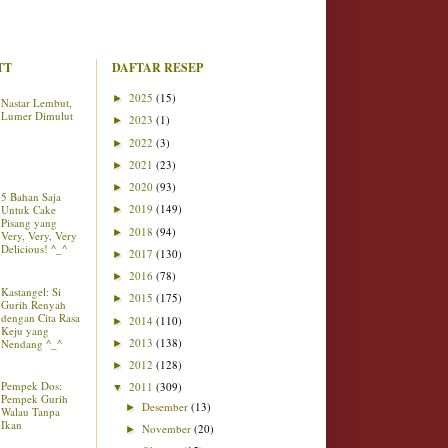
TT
DAFTAR RESEP
2025
(15)
►
Nastar Lembut,
Lumer Dimulut
2023
(1)
►
2022
(3)
►
2021
(23)
►
2020
(93)
►
5 Bahan Saja
2019
(149)
Untuk Cake
►
Pisang yang
2018
(94)
►
Very, Very, Very
Delicious! ^_^
2017
(130)
►
2016
(78)
►
Kastangel: Si
2015
(175)
►
Gurih Renyah
dengan Cita Rasa
2014
(110)
►
Keju yang
2013
(138)
Nendang ^_^
►
2012
(128)
►
Pempek Dos:
2011
(309)
▼
Pempek Gurih
Desember
(13)
►
Walau Tanpa
Ikan
November
(20)
►