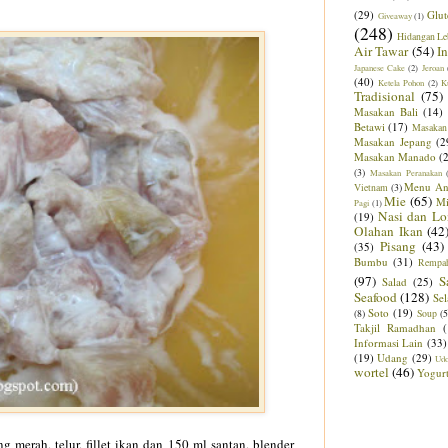
(29)
Glut
Giveaway
(1)
(248)
Hidangan Le
Air Tawar
(54)
I
Japanese Cake
(2)
Jeroan
(40)
Ketela Pohon
(2)
K
Tradisional
(75)
Masakan Bali
(14)
Betawi
(17)
Masakan
Masakan Jepang
(2
Masakan Manado
(
(3)
Masakan Peranakan
Menu An
Vietnam
(3)
Mie
(65)
M
Pagi
(1)
Nasi dan Lo
(19)
Olahan Ikan
(42
Pisang
(43)
(35)
Bumbu
(31)
Rempa
(97)
S
Salad
(25)
Seafood
(128)
Sel
Soto
(19)
(8)
Soup
(5
Takjil Ramadhan
Informasi Lain
(33)
(19)
Udang
(29)
Ud
wortel
(46)
Yogur
 merah, telur, fillet ikan dan 150 ml santan, blender