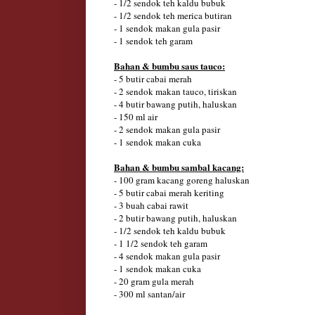
- 1/2 sendok teh kaldu bubuk
- 1/2 sendok teh merica butiran
- 1 sendok makan gula pasir
- 1 sendok teh garam
Bahan & bumbu saus tauco:
- 5 butir cabai merah
- 2 sendok makan tauco, tiriskan
- 4 butir bawang putih, haluskan
- 150 ml air
- 2 sendok makan gula pasir
- 1 sendok makan cuka
Bahan & bumbu sambal kacang:
- 100 gram kacang goreng haluskan
- 5 butir cabai merah keriting
- 3 buah cabai rawit
- 2 butir bawang putih, haluskan
- 1/2 sendok teh kaldu bubuk
- 1 1/2 sendok teh garam
- 4 sendok makan gula pasir
- 1 sendok makan cuka
- 20 gram gula merah
- 300 ml santan/air