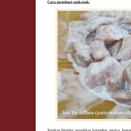
Cara membuat otak-otak
:
Siapkan blender, masukkan ketumbar, merica, bawang