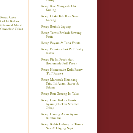
Resep Kue Mangkuk Ubi
Kuning
Resep Otak-Otak Ikan Saus
Resep Cake
Kacang
Coklat Kukus
(Steamed Moist
Resep Bothok Jagung
Chocolate Cake)
Resep Tumis Brokoli Bawang
Putih
Resep Bayam & Tuna Fritata
Resep Palmiers dari Puff Pastry
Instan
Resep Pie Isi Peach dari
Homemade Puff Pastry
Resep Homemade Kulit Pastry
(Puff Pastry)
Resep Martabak Kembang
Tahu Isi Ayam, Sayur &
Udang
Resep Roti Goreng Isi Talas
Resep Cake Kukus Tumis
Ayam (Chicken Steamed
Cake)
Resep Garang Asem Ayam
Bumbu Iris
Resep Kubis Gulung Isi Tumis
Nasi & Daging Sapi