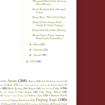
Mengenal Daun Gedi, Sayuran
Khas Manado
Resep Kerupuk Ikan (Keropok
Lekor)
Resep Bola - Bola Ubi Isi Keju
Resep Eclairs dengan Krim
Vanila & Coklat Topping
Resep Gulai Ikan Ekor Kuning
Resep Choux Pastry (Adonan
Kulit Untuk Eclairs/Kue...
Maret
(27)
►
Februari
(25)
►
Januari
(38)
►
2010
(89)
►
Ayam
(268)
l
(11)
Bakso
(24)
Bali
(7)
Bebek dan Itik
(5)
Bolu
(13)
Brown Sugar
(7)
ebun
(2)
Bolu Gulung
(2)
Book's Review
(2)
h
(86)
Cake
(158)
Buah Kering
(34)
Bubur
(14)
Buku JTT
(1)
2)
Cake Kukus
(38)
Cake Tanpa Mikser
(20)
Cake Gulung
(1)
Chinese Food
Chiffon Cake
(10)
(4)
Chichi Cat
(1)
Chicken
(1)
Daging Sapi
(180)
Daging Kambing
(12)
 Cheese
(2)
Donat
(11)
Frozen Food
m
(7)
Dressing
(5)
Frosting
(4)
Fermentasi
(2)